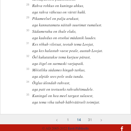
28
Rahva rohkus on kuninga uhkus,
aga rahva vähesus on vürsti hukk.
29
Pikameelsel on palju arukust,
aga kannatamatu näitab suurimat rumalust.
30
Südamerahu on ihule eluks,
aga kadedus on otsekui mädanik luudes.
31
Kes rõhub viletsat, teotab tema Loojat,
aga kes halastab vaese peale, austab Loojat.
32
Õel kukutatakse tema kurjuse pärast,
aga õigel on surmaski varjupaik.
33
Mõistliku südames hingab tarkus,
aga alpide sees pole seda tunda.
34
Õiglus ülendab rahvast,
aga patt on teotuseks rahvahõimudele.
35
Kuningal on hea meel targast sulasest,
aga tema viha tabab häbiväärselt toimijat.
<
1
14
31
>
© AD 2005-2022
Eesti Piibliselts