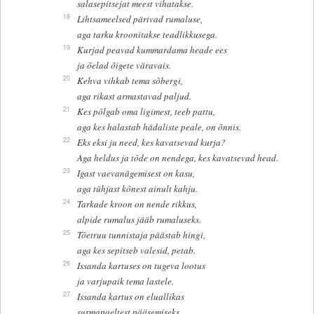
salasepitsejat meest vihatakse.
18
Lihtsameelsed pärivad rumaluse,
aga tarku kroonitakse teadlikkusega.
19
Kurjad peavad kummardama heade ees
ja õelad õigete väravais.
20
Kehva vihkab tema sõbergi,
aga rikast armastavad paljud.
21
Kes põlgab oma ligimest, teeb pattu,
aga kes halastab hädaliste peale, on õnnis.
22
Eks eksi ju need, kes kavatsevad kurja?
Aga heldus ja tõde on nendega, kes kavatsevad head.
23
Igast vaevanägemisest on kasu,
aga tühjast kõnest ainult kahju.
24
Tarkade kroon on nende rikkus,
alpide rumalus jääb rumaluseks.
25
Tõetruu tunnistaja päästab hingi,
aga kes sepitseb valesid, petab.
26
Issanda kartuses on tugeva lootus
ja varjupaik tema lastele.
27
Issanda kartus on eluallikas
surmapaeltest pääsemiseks.