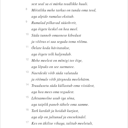
sest seal sa ei märka teadlikke huuli.
8
Mõistliku mehe tarkus on tunda oma teed,
aga alpide rumalus eksitab.
9
Rumalad pilkavad süüohvrit,
aga õigete keskel on hea meel.
10
Süda tunneb omaenese kibedust
ja võõras ei saa segada tema rõõmu.
11
Õelate koda hävitatakse,
aga õigete telk haljendab.
12
Mehe meelest on mõnigi tee õige,
aga lõpuks on see surmatee.
13
Naerdeski võib süda valutada
ja rõõmule võib järgneda meelehärm.
14
Truudusetu süda küllastub oma viisidest,
aga hea mees oma tegudest.
15
Lihtsameelne usub iga sõna,
aga taiplik paneb tähele oma samme.
16
Tark kardab ja hoidub kurjast,
aga alp on jultunud ja enesekindel.
17
Kes on äkilise vihaga, talitab meeletult,