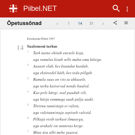
Piibel.NET
Õpetussõnad
<
1
14
31
>
Eestikeelne Piibel 1997
14
Saalomoni tarkus
1
Tark naine ehitab enesele koja,
aga rumalus kisub selle maha oma kätega.
2
Ausasti elab, kes Issandat kardab,
aga eksiteedel käib, kes teda põlgab.
3
Rumala suus on vits ta uhkusele,
aga tarku kaitsevad nende huuled.
4
Kus pole härgi, seal puudub vili,
aga härja rammuga saab palju saaki.
5
Tõetruu tunnistaja ei valeta,
aga valetunnistaja sepitseb valesid.
6
Pilkaja otsib tarkust ilmaaegu,
aga arukale on tunnetus kerge.
7
Mine ära albi mehe juurest,