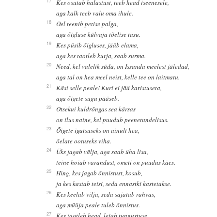
17
Kes osutab halastust, teeb head iseenesele,
aga kalk teeb valu oma ihule.
18
Õel teenib petise palga,
aga õigluse külvaja tõelise tasu.
19
Kes püsib õigluses, jääb elama,
aga kes taotleb kurja, saab surma.
20
Need, kel valelik süda, on Issanda meelest jäledad,
aga tal on hea meel neist, kelle tee on laitmatu.
21
Käsi selle peale! Kuri ei jää karistuseta,
aga õigete sugu pääseb.
22
Otsekui kuldrõngas sea kärsas
on ilus naine, kel puudub peenetundelisus.
23
Õigete igatsuseks on ainult hea,
õelate ootuseks viha.
24
Üks jagab välja, aga saab üha lisa,
teine hoiab varandust, ometi on puudus käes.
25
Hing, kes jagab õnnistust, kosub,
ja kes kastab teisi, seda ennastki kastetakse.
26
Kes keelab vilja, seda sajatab rahvas,
aga müüja peale tuleb õnnistus.
27
Kes taotleb head, leiab tunnustuse,