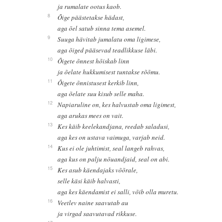
ja rumalate ootus kaob.
8
Õige päästetakse hädast,
aga õel satub sinna tema asemel.
9
Suuga hävitab jumalatu oma ligimese,
aga õiged pääsevad teadlikkuse läbi.
10
Õigete õnnest hõiskab linn
ja õelate hukkumisest tuntakse rõõmu.
11
Õigete õnnistusest kerkib linn,
aga õelate suu kisub selle maha.
12
Napiaruline on, kes halvustab oma ligimest,
aga arukas mees on vait.
13
Kes käib keelekandjana, reedab saladusi,
aga kes on ustava vaimuga, varjab neid.
14
Kus ei ole juhtimist, seal langeb rahvas,
aga kus on palju nõuandjaid, seal on abi.
15
Kes asub käendajaks võõrale,
selle käsi käib halvasti,
aga kes käendamist ei salli, võib olla muretu.
16
Veetlev naine saavutab au
ja virgad saavutavad rikkuse.