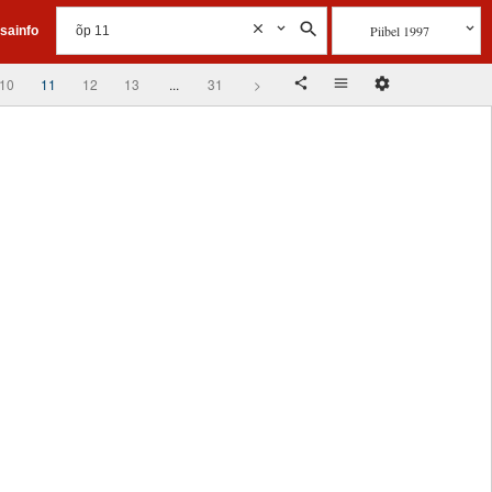
Piibel 1997
isainfo
10
11
12
13
...
31
>