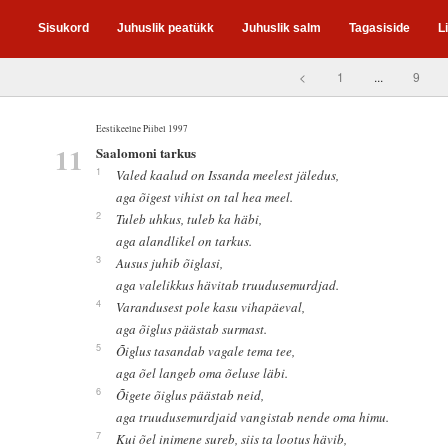
Sisukord
Juhuslik peatükk
Juhuslik salm
Tagasiside
L
<
1
...
9
Eestikeelne Piibel 1997
11
Saalomoni tarkus
1
Valed kaalud on Issanda meelest jäledus,
aga õigest vihist on tal hea meel.
2
Tuleb uhkus, tuleb ka häbi,
aga alandlikel on tarkus.
3
Ausus juhib õiglasi,
aga valelikkus hävitab truudusemurdjad.
4
Varandusest pole kasu vihapäeval,
aga õiglus päästab surmast.
5
Õiglus tasandab vagale tema tee,
aga õel langeb oma õeluse läbi.
6
Õigete õiglus päästab neid,
aga truudusemurdjaid vangistab nende oma himu.
7
Kui õel inimene sureb, siis ta lootus hävib,