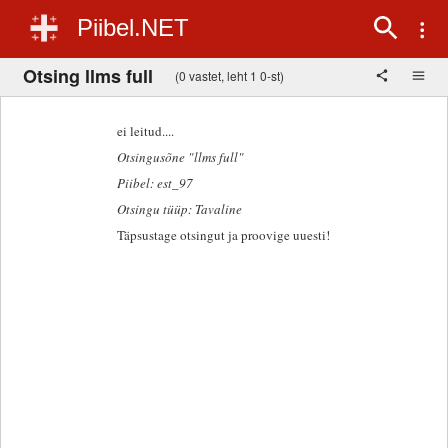
Piibel.NET
Otsing llms full
(0 vastet, leht 1 0-st)
ei leitud....
Otsingusõne "llms full"
Piibel: est_97
Otsingu tüüp: Tavaline
Täpsustage otsingut ja proovige uuesti!