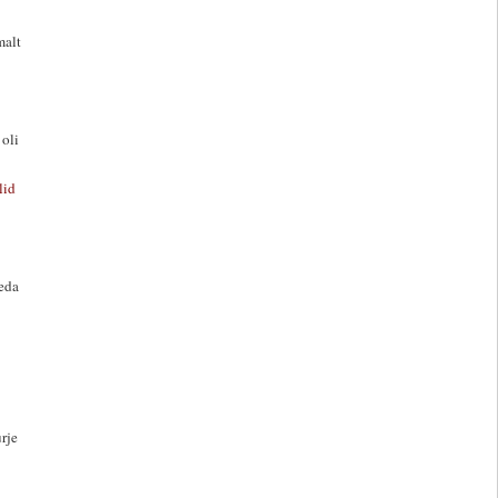
malt
 oli
lid
teda
rje