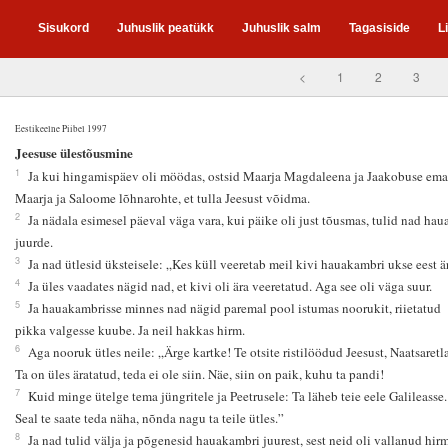
Sisukord
Juhuslik peatükk
Juhuslik salm
Tagasiside
L
<
1
2
3
Eestikeelne Piibel 1997
6
Jeesuse ülestõusmine
1
Ja kui hingamispäev oli möödas, ostsid Maarja Magdaleena ja Jaakobuse ema
Maarja ja Saloome lõhnarohte, et tulla Jeesust võidma.
2
Ja nädala esimesel päeval väga vara, kui päike oli just tõusmas, tulid nad hau
juurde.
3
Ja nad ütlesid üksteisele: „Kes küll veeretab meil kivi hauakambri ukse eest ä
4
Ja üles vaadates nägid nad, et kivi oli ära veeretatud. Aga see oli väga suur.
5
Ja hauakambrisse minnes nad nägid paremal pool istumas noorukit, riietatud
pikka valgesse kuube. Ja neil hakkas hirm.
6
Aga nooruk ütles neile: „Ärge kartke! Te otsite ristilöödud Jeesust, Naatsaretla
Ta on üles äratatud, teda ei ole siin. Näe, siin on paik, kuhu ta pandi!
7
Kuid minge ütelge tema jüngritele ja Peetrusele: Ta läheb teie eele Galileasse.
Seal te saate teda näha, nõnda nagu ta teile ütles.”
8
Ja nad tulid välja ja põgenesid hauakambri juurest, sest neid oli vallanud hirm