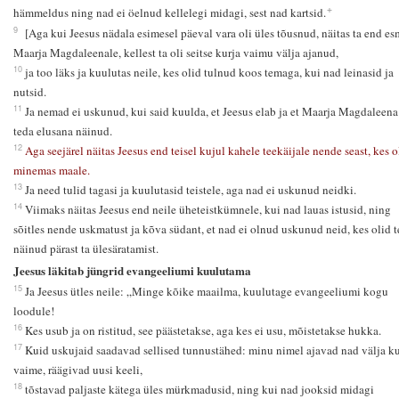
+
hämmeldus ning nad ei öelnud kellelegi midagi, sest nad kartsid.
9
[Aga kui Jeesus nädala esimesel päeval vara oli üles tõusnud, näitas ta end es
Maarja Magdaleenale, kellest ta oli seitse kurja vaimu välja ajanud,
10
ja too läks ja kuulutas neile, kes olid tulnud koos temaga, kui nad leinasid ja
nutsid.
11
Ja nemad ei uskunud, kui said kuulda, et Jeesus elab ja et Maarja Magdaleena
teda elusana näinud.
12
Aga seejärel näitas Jeesus end teisel kujul kahele teekäijale nende seast, kes o
minemas maale.
13
Ja need tulid tagasi ja kuulutasid teistele, aga nad ei uskunud neidki.
14
Viimaks näitas Jeesus end neile üheteistkümnele, kui nad lauas istusid, ning
sõitles nende uskmatust ja kõva südant, et nad ei olnud uskunud neid, kes olid 
näinud pärast ta ülesäratamist.
Jeesus läkitab jüngrid evangeeliumi kuulutama
15
Ja Jeesus ütles neile: „Minge kõike maailma, kuulutage evangeeliumi kogu
loodule!
16
Kes usub ja on ristitud, see päästetakse, aga kes ei usu, mõistetakse hukka.
17
Kuid uskujaid saadavad sellised tunnustähed: minu nimel ajavad nad välja ku
vaime, räägivad uusi keeli,
18
tõstavad paljaste kätega üles mürkmadusid, ning kui nad jooksid midagi