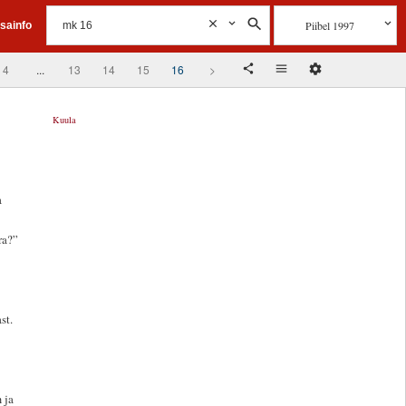
Piibel 1997
isainfo
4
...
13
14
15
16
>
Kuula
a
ra?”
st.
 ja