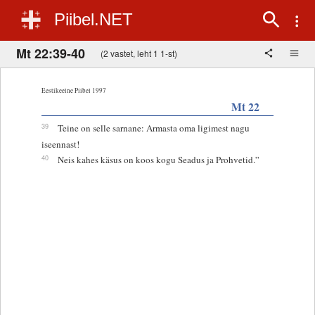
Piibel.NET
Mt 22:39-40
(2 vastet, leht 1 1-st)
Eestikeelne Piibel 1997
Mt 22
39
Teine on selle sarnane: Armasta oma ligimest nagu
iseennast!
40
Neis kahes käsus on koos kogu Seadus ja Prohvetid.”