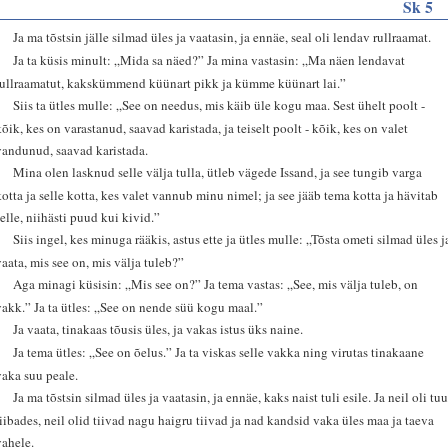
Sk 5
1
Ja ma tõstsin jälle silmad üles ja vaatasin, ja ennäe, seal oli lendav rullraamat.
2
Ja ta küsis minult: „Mida sa näed?” Ja mina vastasin: „Ma näen lendavat
rullraamatut, kakskümmend küünart pikk ja kümme küünart lai.”
3
Siis ta ütles mulle: „See on needus, mis käib üle kogu maa. Sest ühelt poolt -
kõik, kes on varastanud, saavad karistada, ja teiselt poolt - kõik, kes on valet
vandunud, saavad karistada.
4
Mina olen lasknud selle välja tulla, ütleb vägede Issand, ja see tungib varga
kotta ja selle kotta, kes valet vannub minu nimel; ja see jääb tema kotta ja hävitab
selle, niihästi puud kui kivid.”
5
Siis ingel, kes minuga rääkis, astus ette ja ütles mulle: „Tõsta ometi silmad üles j
vaata, mis see on, mis välja tuleb?”
6
Aga minagi küsisin: „Mis see on?” Ja tema vastas: „See, mis välja tuleb, on
vakk.” Ja ta ütles: „See on nende süü kogu maal.”
7
Ja vaata, tinakaas tõusis üles, ja vakas istus üks naine.
8
Ja tema ütles: „See on õelus.” Ja ta viskas selle vakka ning virutas tinakaane
vaka suu peale.
9
Ja ma tõstsin silmad üles ja vaatasin, ja ennäe, kaks naist tuli esile. Ja neil oli tuu
tiibades, neil olid tiivad nagu haigru tiivad ja nad kandsid vaka üles maa ja taeva
vahele.