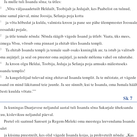
9
Ja mulle tuli Issanda sõna; ta ütles:
10
„Võta väljasaadetuilt Heldailt, Toobijalt ja Jedajalt, kes Paabelist on tulnud,
mine samal päeval, mine Joosija, Sefanja poja kotta
11
ja võta hõbedat ja kulda, valmista kroon ja pane see pähe ülempreester Joosuale
Joosadaki pojale,
12
ja ütle temale nõnda: Nõnda räägib vägede Issand ja ütleb: Vaata, üks mees,
nimega Võsu, võrsub oma pinnast ja ehitab üles Issanda templi.
13
Ta ehitab Issanda templi ja temale saab osaks kuninglik au; ta istub ja valitseb
oma aujärjel; ja seal on preester oma aujärjel, ja nende mõlema vahel on rahutahe.
14
Ja kroon olgu Heldai, Toobija, Jedaja ja Sefanja poja armsaks mälestuseks
Issanda templis!
15
Ja kaugelolijad tulevad ning ehitavad Issanda templit. Ja te mõistate, et vägede
Issand on mind läkitanud teie juurde. Ja see sünnib, kui te Issanda, oma Jumala hääl
tõesti kuulda võtate.””
Sk 7
1
Ja kuningas Daarjavese neljandal aastal tuli Issanda sõna Sakarjale üheksanda
kuu, kislevikuu neljandal päeval.
2
Peetel oli saatnud Sareseri ja Regem-Meleki oma meestega leevendama Issanda
palet
3
ja küsima preestreilt, kes olid vägede Issanda kojas, ja prohveteilt nõnda: „Kas