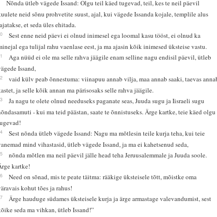
9
Nõnda ütleb vägede Issand: Olgu teil käed tugevad, teil, kes te neil päevil
kuulete neid sõnu prohvetite suust, ajal, kui vägede Issanda kojale, templile alus
rajatakse, et seda üles ehitada.
10
Sest enne neid päevi ei olnud inimesel ega loomal kasu tööst, ei olnud ka
minejal ega tulijal rahu vaenlase eest, ja ma ajasin kõik inimesed üksteise vastu.
11
Aga nüüd ei ole ma selle rahva jäägile enam selline nagu endisil päevil, ütleb
vägede Issand,
12
vaid külv peab õnnestuma: viinapuu annab vilja, maa annab saaki, taevas anna
kastet, ja selle kõik annan ma pärisosaks selle rahva jäägile.
13
Ja nagu te olete olnud needuseks paganate seas, Juuda sugu ja Iisraeli sugu
nõndasamuti - kui ma teid päästan, saate te õnnistuseks. Ärge kartke, teie käed olgu
tugevad!
14
Sest nõnda ütleb vägede Issand: Nagu ma mõtlesin teile kurja teha, kui teie
vanemad mind vihastasid, ütleb vägede Issand, ja ma ei kahetsenud seda,
15
nõnda mõtlen ma neil päevil jälle head teha Jeruusalemmale ja Juuda soole.
Ärge kartke!
16
Need on sõnad, mis te peate täitma: rääkige üksteisele tõtt, mõistke oma
väravais kohut tões ja rahus!
17
Ärge hauduge südames üksteisele kurja ja ärge armastage valevandumist, sest
kõike seda ma vihkan, ütleb Issand!”