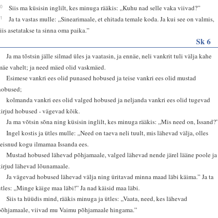
10
Siis ma küsisin inglilt, kes minuga rääkis: „Kuhu nad selle vaka viivad?”
11
Ja ta vastas mulle: „Sinearimaale, et ehitada temale koda. Ja kui see on valmis,
siis asetatakse ta sinna oma paika.”
Sk 6
1
Ja ma tõstsin jälle silmad üles ja vaatasin, ja ennäe, neli vankrit tuli välja kahe
mäe vahelt; ja need mäed olid vaskmäed.
2
Esimese vankri ees olid punased hobused ja teise vankri ees olid mustad
hobused;
3
kolmanda vankri ees olid valged hobused ja neljanda vankri ees olid tugevad
kirjud hobused - vägevad kõik.
4
Ja ma võtsin sõna ning küsisin inglilt, kes minuga rääkis: „Mis need on, Issand?
5
Ingel kostis ja ütles mulle: „Need on taeva neli tuult, mis lähevad välja, olles
seisnud kogu ilmamaa Issanda ees.
6
Mustad hobused lähevad põhjamaale, valged lähevad nende järel lääne poole ja
kirjud lähevad lõunamaale.
7
Ja vägevad hobused lähevad välja ning üritavad minna maad läbi käima.” Ja ta
ütles: „Minge käige maa läbi!” Ja nad käisid maa läbi.
8
Siis ta hüüdis mind, rääkis minuga ja ütles: „Vaata, need, kes lähevad
põhjamaale, viivad mu Vaimu põhjamaale hingama.”