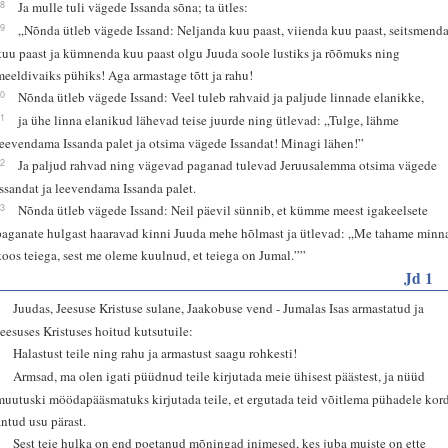
18
Ja mulle tuli vägede Issanda sõna; ta ütles:
19
„Nõnda ütleb vägede Issand: Neljanda kuu paast, viienda kuu paast, seitsmend
kuu paast ja kümnenda kuu paast olgu Juuda soole lustiks ja rõõmuks ning
meeldivaiks pühiks! Aga armastage tõtt ja rahu!
20
Nõnda ütleb vägede Issand: Veel tuleb rahvaid ja paljude linnade elanikke,
21
ja ühe linna elanikud lähevad teise juurde ning ütlevad: „Tulge, lähme
leevendama Issanda palet ja otsima vägede Issandat! Minagi lähen!”
22
Ja paljud rahvad ning vägevad paganad tulevad Jeruusalemma otsima vägede
Issandat ja leevendama Issanda palet.
23
Nõnda ütleb vägede Issand: Neil päevil sünnib, et kümme meest igakeelsete
paganate hulgast haaravad kinni Juuda mehe hõlmast ja ütlevad: „Me tahame minn
koos teiega, sest me oleme kuulnud, et teiega on Jumal.””
Jd 1
1
Juudas, Jeesuse Kristuse sulane, Jaakobuse vend - Jumalas Isas armastatud ja
Jeesuses Kristuses hoitud kutsutuile:
2
Halastust teile ning rahu ja armastust saagu rohkesti!
3
Armsad, ma olen igati püüdnud teile kirjutada meie ühisest päästest, ja nüüd
muutuski möödapääsmatuks kirjutada teile, et ergutada teid võitlema pühadele kor
antud usu pärast.
4
Sest teie hulka on end poetanud mõningad inimesed, kes juba muiste on ette