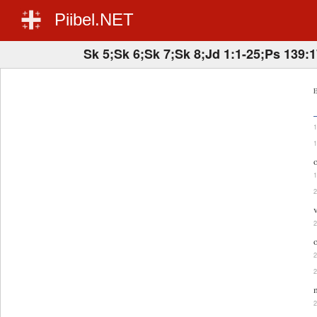
Piibel.NET
Sk 5;Sk 6;Sk 7;Sk 8;Jd 1:1-25;Ps 139:
E