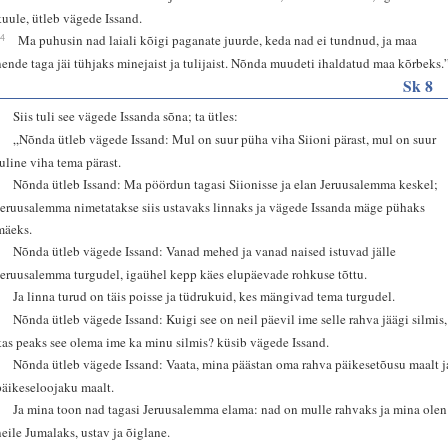
kuule, ütleb vägede Issand.
14
Ma puhusin nad laiali kõigi paganate juurde, keda nad ei tundnud, ja maa
nende taga jäi tühjaks minejaist ja tulijaist. Nõnda muudeti ihaldatud maa kõrbeks.
Sk 8
1
Siis tuli see vägede Issanda sõna; ta ütles:
2
„Nõnda ütleb vägede Issand: Mul on suur püha viha Siioni pärast, mul on suur
tuline viha tema pärast.
3
Nõnda ütleb Issand: Ma pöördun tagasi Siionisse ja elan Jeruusalemma keskel;
Jeruusalemma nimetatakse siis ustavaks linnaks ja vägede Issanda mäge pühaks
mäeks.
4
Nõnda ütleb vägede Issand: Vanad mehed ja vanad naised istuvad jälle
Jeruusalemma turgudel, igaühel kepp käes elupäevade rohkuse tõttu.
5
Ja linna turud on täis poisse ja tüdrukuid, kes mängivad tema turgudel.
6
Nõnda ütleb vägede Issand: Kuigi see on neil päevil ime selle rahva jäägi silmis,
kas peaks see olema ime ka minu silmis? küsib vägede Issand.
7
Nõnda ütleb vägede Issand: Vaata, mina päästan oma rahva päikesetõusu maalt j
päikeseloojaku maalt.
8
Ja mina toon nad tagasi Jeruusalemma elama: nad on mulle rahvaks ja mina olen
neile Jumalaks, ustav ja õiglane.