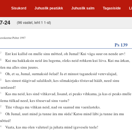
Sisukord
Juhuslik peatükk
Juhuslik salm
Tagasiside
L
17-24
(96 vastet, leht 1 1-st)
estikeelne Piibel 1997
Ps 139
17
Ent kui kallid on mulle sinu mõtted, oh Jumal! Kui väga suur on nende arv!
18
Kui ma hakkaksin neid ära lugema, oleks neid rohkem kui liiva. Kui ma ärkan,
olen ma alles sinu juures.
19
Oh, et sa, Jumal, surmaksid õelad! Ja et minust taganeksid verevalajad,
20
kes sinust räägivad salalikult, kes silmakirjaks tõstavad häält, need sinu
vaenlased!
21
Kas ma neid, kes sind vihkavad, Issand, ei peaks vihkama, ja kas ei peaks mulle
olema tülkad need, kes tõusevad sinu vastu?
22
Täie vihaga ma vihkan neid, nad on saanud mu vaenlasteks.
23
Oh Jumal, uuri mind ja tunne ära mu süda! Katsu mind läbi ja tunne ära mu
mõtted!
24
Vaata, kas ma olen valuteel ja juhata mind igavesele teele!