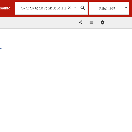
Piibel 1997
isainfo