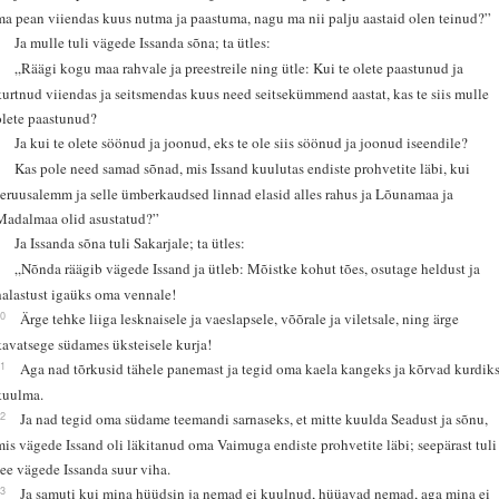
ma pean viiendas kuus nutma ja paastuma, nagu ma nii palju aastaid olen teinud?”
4
Ja mulle tuli vägede Issanda sõna; ta ütles:
5
„Räägi kogu maa rahvale ja preestreile ning ütle: Kui te olete paastunud ja
kurtnud viiendas ja seitsmendas kuus need seitsekümmend aastat, kas te siis mulle
olete paastunud?
6
Ja kui te olete söönud ja joonud, eks te ole siis söönud ja joonud iseendile?
7
Kas pole need samad sõnad, mis Issand kuulutas endiste prohvetite läbi, kui
Jeruusalemm ja selle ümberkaudsed linnad elasid alles rahus ja Lõunamaa ja
Madalmaa olid asustatud?”
8
Ja Issanda sõna tuli Sakarjale; ta ütles:
9
„Nõnda räägib vägede Issand ja ütleb: Mõistke kohut tões, osutage heldust ja
halastust igaüks oma vennale!
10
Ärge tehke liiga lesknaisele ja vaeslapsele, võõrale ja viletsale, ning ärge
kavatsege südames üksteisele kurja!
11
Aga nad tõrkusid tähele panemast ja tegid oma kaela kangeks ja kõrvad kurdik
kuulma.
12
Ja nad tegid oma südame teemandi sarnaseks, et mitte kuulda Seadust ja sõnu,
mis vägede Issand oli läkitanud oma Vaimuga endiste prohvetite läbi; seepärast tuli
see vägede Issanda suur viha.
13
Ja samuti kui mina hüüdsin ja nemad ei kuulnud, hüüavad nemad, aga mina ei