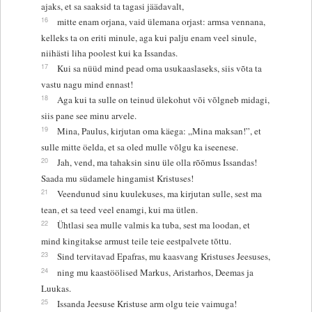
ajaks, et sa saaksid ta tagasi jäädavalt,
16
mitte enam orjana, vaid ülemana orjast: armsa vennana,
kelleks ta on eriti minule, aga kui palju enam veel sinule,
niihästi liha poolest kui ka Issandas.
17
Kui sa nüüd mind pead oma usukaaslaseks, siis võta ta
vastu nagu mind ennast!
18
Aga kui ta sulle on teinud ülekohut või võlgneb midagi,
siis pane see minu arvele.
19
Mina, Paulus, kirjutan oma käega: „Mina maksan!”, et
sulle mitte öelda, et sa oled mulle võlgu ka iseenese.
20
Jah, vend, ma tahaksin sinu üle olla rõõmus Issandas!
Saada mu südamele hingamist Kristuses!
21
Veendunud sinu kuulekuses, ma kirjutan sulle, sest ma
tean, et sa teed veel enamgi, kui ma ütlen.
22
Ühtlasi sea mulle valmis ka tuba, sest ma loodan, et
mind kingitakse armust teile teie eestpalvete tõttu.
23
Sind tervitavad Epafras, mu kaasvang Kristuses Jeesuses,
24
ning mu kaastöölised Markus, Aristarhos, Deemas ja
Luukas.
25
Issanda Jeesuse Kristuse arm olgu teie vaimuga!