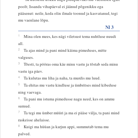
poolt; Issanda vihapäeval ei jäänud põgenikku ega
pääsenut: neile, keda olin ilmale toonud ja kasvatanud, tegi
mu vaenlane lõpu.
Nl 3
1
Mina olen mees, kes nägi viletsust tema nuhtluse nuudi
all.
2
Ta ajas mind ja pani mind käima pimeduses, mitte
valguses.
3
Tõesti, ta pööras oma käe minu vastu ja tõstab seda minu
vastu iga päev.
4
Ta kulutas mu liha ja naha, ta murdis mu luud.
5
Ta ehitas mu vastu kindluse ja ümbritses mind kibeduse
ning vaevaga.
6
Ta pani mu istuma pimedusse nagu need, kes on ammu
surnud.
7
Ta tegi mu ümber müüri ja ma ei pääse välja, ta pani mind
raskeisse ahelaisse.
8
Kuigi ma hüüan ja karjun appi, summutab tema mu
palved.