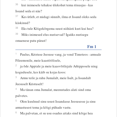
36
kui inimesele tehakse ülekohut tema riiuasjas - kas
Issand seda ei näe?
37
Kes ütleb, et midagi sünnib, ilma et Issand oleks seda
käskinud?
38
Eks tule Kõigekõrgema suust niihästi kuri kui hea?
39
Miks inimesed elus nurisevad? Igaüks nurisegu
omaenese patu pärast!
Fm 1
1
Paulus, Kristuse Jeesuse vang, ja vend Timoteos - armsale
Fileemonile, meie kaastöölisele,
2
ja õde Appiale ja meie kaasvõitlejale Arhipposele ning
kogudusele, kes käib su kojas koos:
3
Armu teile ja rahu Jumalalt, meie Isalt, ja Issandalt
Jeesuselt Kristuselt!
4
Ma tänan oma Jumalat, meenutades alati sind oma
palvetes.
5
Olen kuulnud sinu usust Issandasse Jeesusesse ja sinu
armastusest tema ja kõigi pühade vastu.
6
Ma palvetan, et su usu osadus aitaks sind kõige hea