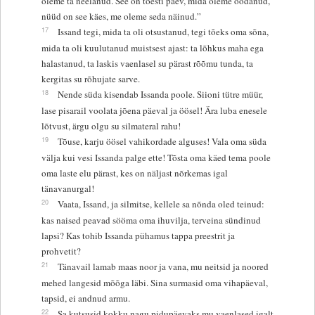
oleme ta neelanud. See on tõesti päev, mida oleme oodanud,
nüüd on see käes, me oleme seda näinud.”
17
Issand tegi, mida ta oli otsustanud, tegi tõeks oma sõna,
mida ta oli kuulutanud muistsest ajast: ta lõhkus maha ega
halastanud, ta laskis vaenlasel su pärast rõõmu tunda, ta
kergitas su rõhujate sarve.
18
Nende süda kisendab Issanda poole. Siioni tütre müür,
lase pisarail voolata jõena päeval ja öösel! Ära luba enesele
lõtvust, ärgu olgu su silmateral rahu!
19
Tõuse, karju öösel vahikordade alguses! Vala oma süda
välja kui vesi Issanda palge ette! Tõsta oma käed tema poole
oma laste elu pärast, kes on näljast nõrkemas igal
tänavanurgal!
20
Vaata, Issand, ja silmitse, kellele sa nõnda oled teinud:
kas naised peavad sööma oma ihuvilja, terveina sündinud
lapsi? Kas tohib Issanda pühamus tappa preestrit ja
prohvetit?
21
Tänavail lamab maas noor ja vana, mu neitsid ja noored
mehed langesid mõõga läbi. Sina surmasid oma vihapäeval,
tapsid, ei andnud armu.
22
Sa kutsusid kokku nagu pidupäevaks mu vaenlased igalt