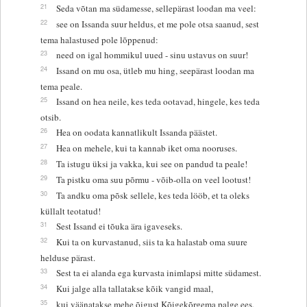
21
Seda võtan ma südamesse, sellepärast loodan ma veel:
22
see on Issanda suur heldus, et me pole otsa saanud, sest
tema halastused pole lõppenud:
23
need on igal hommikul uued - sinu ustavus on suur!
24
Issand on mu osa, ütleb mu hing, seepärast loodan ma
tema peale.
25
Issand on hea neile, kes teda ootavad, hingele, kes teda
otsib.
26
Hea on oodata kannatlikult Issanda päästet.
27
Hea on mehele, kui ta kannab iket oma nooruses.
28
Ta istugu üksi ja vakka, kui see on pandud ta peale!
29
Ta pistku oma suu põrmu - võib-olla on veel lootust!
30
Ta andku oma põsk sellele, kes teda lööb, et ta oleks
küllalt teotatud!
31
Sest Issand ei tõuka ära igaveseks.
32
Kui ta on kurvastanud, siis ta ka halastab oma suure
helduse pärast.
33
Sest ta ei alanda ega kurvasta inimlapsi mitte südamest.
34
Kui jalge alla tallatakse kõik vangid maal,
35
kui väänatakse mehe õigust Kõigekõrgema palge ees,