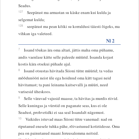
Seadus.
127
Seepärast ma armastan su käske enam kui kulda ja
selgemat kulda;
128
seepärast ma pean kõiki su korraldusi täiesti õigeks, ma
vihkan iga valeteed.
Nl 2
7
Issand tõukas ära oma altari, jättis maha oma pühamu,
andis vaenlase kätte selle paleede müürid. Issanda kojast
kostis kära otsekui pühade ajal.
8
Issand otsustas hävitada Siioni tütre müürid; ta vedas
mõõdunööri neist üle ega hoidnud oma kätt tagasi neid
hävitamast; ta pani leinama kaitsevalli ja müüri, need
varisesid üheskoos.
9
Selle väravad vajusid maasse, ta hävitas ja murdis riivid.
Selle kuningas ja vürstid on paganate seas, kus ei ole
Seadust, prohvetidki ei saa seal Issandalt nägemust.
10
Vaikides istuvad maas Siioni tütre vanemad: nad on
riputanud enesele tuhka pähe, rõivastunud kotiriidesse. Oma
pea on painutanud maani Jeruusalemma neitsid.
11