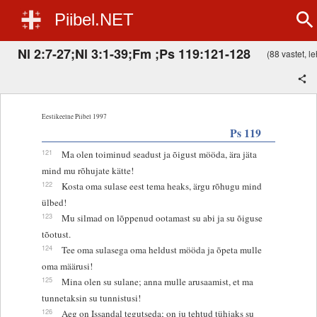
Piibel.NET
Nl 2:7-27;Nl 3:1-39;Fm ;Ps 119:121-128
(88 vastet, le
Eestikeelne Piibel 1997
Ps 119
121
Ma olen toiminud seadust ja õigust mööda, ära jäta
mind mu rõhujate kätte!
122
Kosta oma sulase eest tema heaks, ärgu rõhugu mind
ülbed!
123
Mu silmad on lõppenud ootamast su abi ja su õiguse
tõotust.
124
Tee oma sulasega oma heldust mööda ja õpeta mulle
oma määrusi!
125
Mina olen su sulane; anna mulle arusaamist, et ma
tunnetaksin su tunnistusi!
126
Aeg on Issandal tegutseda; on ju tehtud tühjaks su