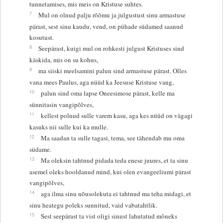
tunnetamises, mis meis on Kristuse suhtes.
7
Mul on olnud palju rõõmu ja julgustust sinu armastuse
pärast, sest sinu kaudu, vend, on pühade südamed saanud
kosutust.
8
Seepärast, kuigi mul on rohkesti julgust Kristuses sind
käskida, mis on su kohus,
9
ma siiski meelsamini palun sind armastuse pärast. Olles
vana mees Paulus, aga nüüd ka Jeesuse Kristuse vang,
10
palun sind oma lapse Oneesimose pärast, kelle ma
sünnitasin vangipõlves,
11
kellest polnud sulle varem kasu, aga kes nüüd on vägagi
kasuks nii sulle kui ka mulle.
12
Ma saadan ta sulle tagasi, tema, see tähendab mu oma
südame.
13
Ma oleksin tahtnud pidada teda enese juures, et ta sinu
asemel oleks hooldanud mind, kui olen evangeeliumi pärast
vangipõlves,
14
aga ilma sinu nõusolekuta ei tahtnud ma teha midagi, et
sinu heategu poleks sunnitud, vaid vabatahtlik.
15
Sest seepärast ta vist oligi sinust lahutatud mõneks