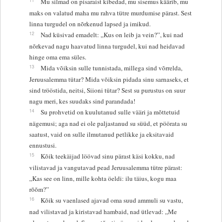
Mu silmad on pisaraist kibedad, mu sisemus käärib, mu
maks on valatud maha mu rahva tütre murdumise pärast. Sest
linna turgudel on nõrkenud lapsed ja imikud.
12
Nad küsivad emadelt: „Kus on leib ja vein?”, kui nad
nõrkevad nagu haavatud linna turgudel, kui nad heidavad
hinge oma ema süles.
13
Mida võiksin sulle tunnistada, millega sind võrrelda,
Jeruusalemma tütar? Mida võiksin pidada sinu sarnaseks, et
sind trööstida, neitsi, Siioni tütar? Sest su purustus on suur
nagu meri, kes suudaks sind parandada!
14
Su prohvetid on kuulutanud sulle vääri ja mõttetuid
nägemusi; aga nad ei ole paljastanud su süüd, et pöörata su
saatust, vaid on sulle ilmutanud petlikke ja eksitavaid
ennustusi.
15
Kõik teekäijad löövad sinu pärast käsi kokku, nad
vilistavad ja vangutavad pead Jeruusalemma tütre pärast:
„Kas see on linn, mille kohta öeldi: ilu täius, kogu maa
rõõm?”
16
Kõik su vaenlased ajavad oma suud ammuli su vastu,
nad vilistavad ja kiristavad hambaid, nad ütlevad: „Me