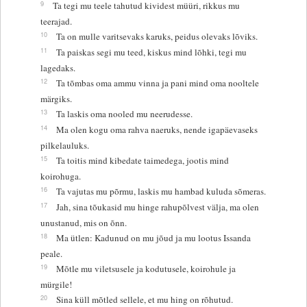
9
Ta tegi mu teele tahutud kividest müüri, rikkus mu
teerajad.
10
Ta on mulle varitsevaks karuks, peidus olevaks lõviks.
11
Ta paiskas segi mu teed, kiskus mind lõhki, tegi mu
lagedaks.
12
Ta tõmbas oma ammu vinna ja pani mind oma nooltele
märgiks.
13
Ta laskis oma nooled mu neerudesse.
14
Ma olen kogu oma rahva naeruks, nende igapäevaseks
pilkelauluks.
15
Ta toitis mind kibedate taimedega, jootis mind
koirohuga.
16
Ta vajutas mu põrmu, laskis mu hambad kuluda sõmeras.
17
Jah, sina tõukasid mu hinge rahupõlvest välja, ma olen
unustanud, mis on õnn.
18
Ma ütlen: Kadunud on mu jõud ja mu lootus Issanda
peale.
19
Mõtle mu viletsusele ja kodutusele, koirohule ja
mürgile!
20
Sina küll mõtled sellele, et mu hing on rõhutud.