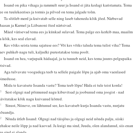
3
Issand on pika vihaga ja rammult suur ja Issand ei jäta kedagi karistamata. Tema
tee on tuulekeerises ja tormis ja pilved on tema jalgade tolm.
4
Ta sõitleb merd ja kuivatab selle ning laseb taheneda kõik jõed. Närbuvad
Baasan ja Karmel ja Liibanoni õied närtsivad.
5
Mäed värisevad tema ees ja künkad sulavad. Tema palge ees kerkib maa, maailm
ja kõik, kes seal elavad.
6
Kes võiks seista tema sajatuse ees? Või kes võiks taluda tema tulist viha? Tema
raev puhkeb nagu tuli, kaljudki purustatakse tema poolt.
7
Issand on hea, varjupaik hädaajal, ja ta tunneb neid, kes tema juures pelgupaika
otsivad.
8
Aga tulvavate voogudega teeb ta sellele paigale lõpu ja ajab oma vaenlased
pimedusse.
9
Mida te kavatsete Issanda vastu? Tema teeb lõpu! Häda ei tule teist korda!
10
Sest olgugi nad põimunud nagu kibuvitsad ja joobunud oma joogist - nad
hävitatakse kõik nagu kuivanud kõrred.
11
Sinust, Niineve, on lähtunud see, kes kavatseb kurja Issanda vastu, nurjatu
nõuandja.
12
Nõnda ütleb Issand: Olgugi nad täisjõus ja olgugi neid nõnda palju, siiski
tehakse neile lõpp ja nad kaovad. Ja kuigi ma sind, Juuda, olen alandanud, siis ena
ma sind ei alanda.