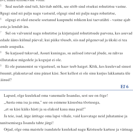
15
Seal neelab sind tuli, hävitab mõõk, see sööb sind otsekui rohutirtsu vastne.
Olgugi sind nii palju nagu vastseid, olgugi sind nii palju nagu rohutirtse,
16
olgugi et oled enesele soetanud kaupmehi rohkem kui taevatähti - vastne ajab
kesta ja lendab ära.
17
Sul on valvureid nagu rohutirtse ja kirjutajaid rohutirtsude parvena, kes asuvad
aedade ääres külmal päeval; kui päike tõuseb, siis nad põgenevad ja ükski ei tea
nende asupaika.
18
Su karjased tukuvad, Assuri kuningas, su aulised istuvad jõude, su rahvas
pillutatakse mägedele ja kogujat ei ole.
19
Ei ole paranemist su vigastusel, su haav teeb haiget. Kõik, kes kuulevad sinust
sõnumit, plaksutavad sinu pärast käsi. Sest kellest ei ole sinu kurjus lakkamata üle
käinud?
Ef 6
1
Lapsed, olge kuulekad oma vanemaile Issandas, sest see on õige!
2
„Austa oma isa ja ema,” see on esimene käsusõna tõotusega,
3
„et su käsi käiks hästi ja sa elaksid kaua maa peal!”
4
Ja teie, isad, ärge ärritage oma lapsi vihale, vaid kasvatage neid juhatamise ja
manitsemisega Issanda tahte järgi!
5
Orjad, olge oma maistele isandatele kuulekad nagu Kristusele kartuse ja värinag