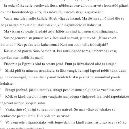
4
Ja seda kõike selle veetlevalt ilusa, nõiduses osava hoora arvutu hooratöö pärast
kes oma hooratöödega võrgutas rahvaid, ja nõidustega suguvõsasid.
5
Vaata, ma tulen sulle kallale, ütleb vägede Issand. Ma tõstan su hõlmad üle su
näo ja näitan rahvaile su alastiolekut, kuningriikidele su häbistust.
6
Ma viskan su peale jäledaid asju, häbistan sind ja panen sind silmaimeks.
7
Siis põgenevad su juurest kõik, kes sind näevad, ja ütlevad: „Niineve on
hävitatud!” Kes peaks teda kahetsema? Kust ma otsin talle trööstijaid?
8
Kas sa oled parem Noo-Aamonist, kes asus jõgede ääres, ümberringi vesi,
kraaviks meri, müüriks meri?
9
Etioopia ja Egiptus olid ta otsatu jõud, Puut ja liibüalased olid ta aitajad.
10
Siiski pidi ta minema asumisele, ta läks vangi. Temagi lapsed rebiti tükkideks
igal tänavanurgal, tema auliste pärast heideti liisku ja kõik ta suurnikud pandi
ahelaisse.
11
Sinagi joobud, jääd oimetuks, sinagi pead otsima pelgupaika vaenlase eest.
12
Kõik su kindlused on nagu varajaste marjadega viigipuud: kui neid raputatakse
langevad marjad sööjale suhu.
13
Vaata, sinu sõjavägi su sees on nagu naised. Su maa väravad tehakse su
vaenlastele pärani lahti. Tuli põletab su riivid.
14
Võta enesele piiramisajaks vett, tugevda oma kindlustusi, astu savisse ja sõtku
savi, haara telliskivide vorm!