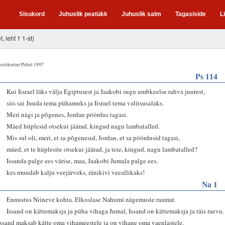
Sisukord
Juhuslik peatükk
Juhuslik salm
Tagasiside
L
t, leht 1 1-st)
estikeelne Piibel 1997
Ps 114
1
Kui Iisrael läks välja Egiptusest ja Jaakobi sugu umbkeelse rahva juurest,
2
siis sai Juuda tema pühamuks ja Iisrael tema valitsusalaks.
3
Meri nägi ja põgenes, Jordan pöördus tagasi.
4
Mäed hüplesid otsekui jäärad, kingud nagu lambatalled.
5
Mis sul oli, meri, et sa põgenesid, Jordan, et sa pöördusid tagasi,
6
mäed, et te hüplesite otsekui jäärad, ja teie, kingud, nagu lambatalled?
7
Issanda palge ees värise, maa, Jaakobi Jumala palge ees,
8
kes muudab kalju veejärveks, ränikivi veeallikaks!
Na 1
1
Ennustus Niineve kohta. Elkoslase Nahumi nägemuste raamat.
2
Issand on kättemaksja ja püha vihaga Jumal, Issand on kättemaksja ja täis raevu.
Issand maksab kätte oma vihameestele ja on vihane oma vaenlastele.