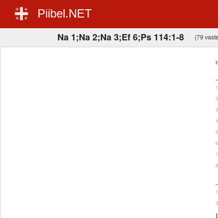
Piibel.NET
Na 1;Na 2;Na 3;Ef 6;Ps 114:1-8
(79 vaste
E