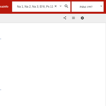
Piibel 1997
isainfo