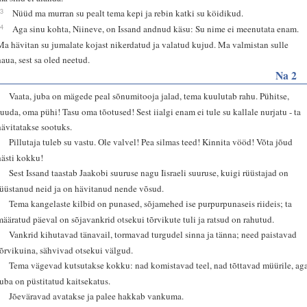
13
Nüüd ma murran su pealt tema kepi ja rebin katki su köidikud.
14
Aga sinu kohta, Niineve, on Issand andnud käsu: Su nime ei meenutata enam.
Ma hävitan su jumalate kojast nikerdatud ja valatud kujud. Ma valmistan sulle
haua, sest sa oled neetud.
Na 2
1
Vaata, juba on mägede peal sõnumitooja jalad, tema kuulutab rahu. Pühitse,
Juuda, oma pühi! Tasu oma tõotused! Sest iialgi enam ei tule su kallale nurjatu - ta
hävitatakse sootuks.
2
Pillutaja tuleb su vastu. Ole valvel! Pea silmas teed! Kinnita vööd! Võta jõud
hästi kokku!
3
Sest Issand taastab Jaakobi suuruse nagu Iisraeli suuruse, kuigi rüüstajad on
rüüstanud neid ja on hävitanud nende võsud.
4
Tema kangelaste kilbid on punased, sõjamehed ise purpurpunaseis riideis; ta
määratud päeval on sõjavankrid otsekui tõrvikute tuli ja ratsud on rahutud.
5
Vankrid kihutavad tänavail, tormavad turgudel sinna ja tänna; need paistavad
tõrvikuina, sähvivad otsekui välgud.
6
Tema vägevad kutsutakse kokku: nad komistavad teel, nad tõttavad müürile, ag
juba on püstitatud kaitsekatus.
7
Jõeväravad avatakse ja palee hakkab vankuma.