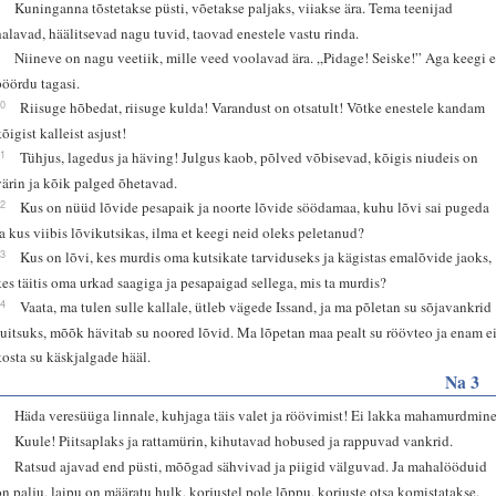
8
Kuninganna tõstetakse püsti, võetakse paljaks, viiakse ära. Tema teenijad
halavad, häälitsevad nagu tuvid, taovad enestele vastu rinda.
9
Niineve on nagu veetiik, mille veed voolavad ära. „Pidage! Seiske!” Aga keegi e
pöördu tagasi.
10
Riisuge hõbedat, riisuge kulda! Varandust on otsatult! Võtke enestele kandam
õigist kalleist asjust!
11
Tühjus, lagedus ja häving! Julgus kaob, põlved võbisevad, kõigis niudeis on
värin ja kõik palged õhetavad.
12
Kus on nüüd lõvide pesapaik ja noorte lõvide söödamaa, kuhu lõvi sai pugeda
ja kus viibis lõvikutsikas, ilma et keegi neid oleks peletanud?
13
Kus on lõvi, kes murdis oma kutsikate tarviduseks ja kägistas emalõvide jaoks,
kes täitis oma urkad saagiga ja pesapaigad sellega, mis ta murdis?
14
Vaata, ma tulen sulle kallale, ütleb vägede Issand, ja ma põletan su sõjavankrid
suitsuks, mõõk hävitab su noored lõvid. Ma lõpetan maa pealt su röövteo ja enam e
kosta su käskjalgade hääl.
Na 3
1
Häda veresüüga linnale, kuhjaga täis valet ja röövimist! Ei lakka mahamurdmine
2
Kuule! Piitsaplaks ja rattamürin, kihutavad hobused ja rappuvad vankrid.
3
Ratsud ajavad end püsti, mõõgad sähvivad ja piigid välguvad. Ja mahalööduid
on palju, laipu on määratu hulk, korjustel pole lõppu, korjuste otsa komistatakse.