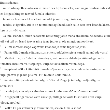
siiras südames,
6
mitte silmapetteks otsekui inimeste ees lipitsemiseks, vaid nagu Kristuse sulased
kes kõigest hingest teevad Jumala tahtmist,
7
teenides heal meelel otsekui Issandat ja mitte nagu inimesi,
8
teades, et igaüks, kui ta on teinud midagi head, saab selle eest tasu Issanda käest
olgu ta ori või vaba.
9
Ja teie, isandad, tehke sedasama neile ning jätke maha ähvardamine, teades, et ni
neil kui teil on Isand taevas ning tema juures ei ole mingit erapoolikust.
10
Viimaks veel: saage vägevaks Issandas ja tema tugevuse jõus!
11
Pange ülle Jumala sõjavarustus, et te suudaksite seista kuradi salanõude vastu!
12
Meil ei tule ju võidelda inimestega, vaid meelevaldade ja võimudega, selle
pimeduse maailma valitsejatega, kurjade taevaaluste vaimudega.
13
Seepärast võtke kätte kõik Jumala sõjavarustus, et te suudaksite vastu panna
kurjal päeval ja jääda püsima, kui te olete kõik teinud.
14
Seiske nüüd ja teie niuded olgu vöötatud tõega ja teil olgu seljas õiguse
soomusrüü
15
ja teie jalgades olgu valmidus minna kuulutama rõõmusõnumit rahust!
16
Kõigepealt aga võtke kätte usukilp, millega te võite kustutada kõik kurja
põlevad nooled!
17
Võtke ka päästekiiver ja vaimumõõk, see on Jumala sõna!