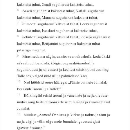
kaksteist tuhat, Gaadi suguharust kaksteist tuhat,
6
Aaseri suguharust kaksteist tuhat, Naftali suguharust
kaksteist tuhat, Manasse suguharust kaksteist tuhat,
7
Siimeoni suguharust kaksteist tuhat, Leevi suguharust
kaksteist tuhat, Issaskari suguharust kaksteist tuhat,
8
Sebuloni suguharust kaksteist tuhat, Joosepi suguharust
kaksteist tuhat, Benjamini suguharust kaksteist tuhat
pitseriga märgitut.
9
Pärast seda ma nägin, ennäe: suur rahvahulk, keda ükski
ei suutnud loendada, kõigist paganahõimudest ja
suguharudest ja rahvastest ja keeltest seisis trooni ees ning
Talle ees, valged rüüd üll ja palmioksad käes.
10
Nad hüüdsid suure häälega: „Pääste on meie Jumalal,
kes istub Troonil, ja Tallel!”
11
Kõik inglid seisid trooni ja vanemate ja nelja olevuse
ümber ning heitsid trooni ette silmili maha ja kummardasid
Jumalat,
12
hüüdes: „Aamen! Õnnistus ja kirkus ja tarkus ja tänu ja
au ja vägi ja võim olgu meie Jumalale igavesest ajast
igavesti! Aamen.”