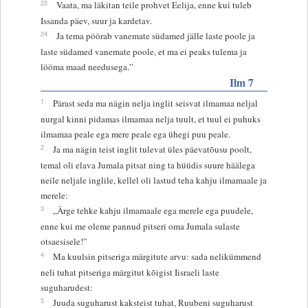
23
Vaata, ma läkitan teile prohvet Eelija, enne kui tuleb
Issanda päev, suur ja kardetav.
24
Ja tema pöörab vanemate südamed jälle laste poole ja
laste südamed vanemate poole, et ma ei peaks tulema ja
lööma maad needusega.”
Ilm 7
1
Pärast seda ma nägin nelja inglit seisvat ilmamaa neljal
nurgal kinni pidamas ilmamaa nelja tuult, et tuul ei puhuks
ilmamaa peale ega mere peale ega ühegi puu peale.
2
Ja ma nägin teist inglit tulevat üles päevatõusu poolt,
temal oli elava Jumala pitsat ning ta hüüdis suure häälega
neile neljale inglile, kellel oli lastud teha kahju ilmamaale ja
merele:
3
„Ärge tehke kahju ilmamaale ega merele ega puudele,
enne kui me oleme pannud pitseri oma Jumala sulaste
otsaesisele!”
4
Ma kuulsin pitseriga märgitute arvu: sada nelikümmend
neli tuhat pitseriga märgitut kõigist Iisraeli laste
suguharudest:
5
Juuda suguharust kaksteist tuhat, Ruubeni suguharust