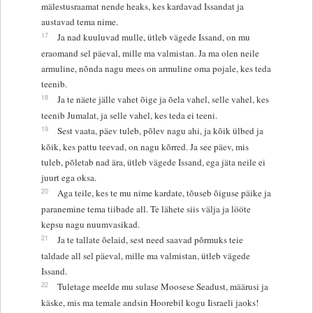
mälestusraamat nende heaks, kes kardavad Issandat ja
austavad tema nime.
17
Ja nad kuuluvad mulle, ütleb vägede Issand, on mu
eraomand sel päeval, mille ma valmistan. Ja ma olen neile
armuline, nõnda nagu mees on armuline oma pojale, kes teda
teenib.
18
Ja te näete jälle vahet õige ja õela vahel, selle vahel, kes
teenib Jumalat, ja selle vahel, kes teda ei teeni.
19
Sest vaata, päev tuleb, põlev nagu ahi, ja kõik ülbed ja
kõik, kes pattu teevad, on nagu kõrred. Ja see päev, mis
tuleb, põletab nad ära, ütleb vägede Issand, ega jäta neile ei
juurt ega oksa.
20
Aga teile, kes te mu nime kardate, tõuseb õiguse päike ja
paranemine tema tiibade all. Te lähete siis välja ja lööte
kepsu nagu nuumvasikad.
21
Ja te tallate õelaid, sest need saavad põrmuks teie
taldade all sel päeval, mille ma valmistan, ütleb vägede
Issand.
22
Tuletage meelde mu sulase Moosese Seadust, määrusi ja
käske, mis ma temale andsin Hoorebil kogu Iisraeli jaoks!