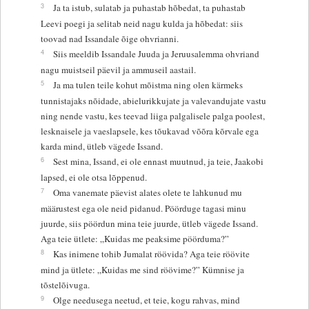
3
Ja ta istub, sulatab ja puhastab hõbedat, ta puhastab
Leevi poegi ja selitab neid nagu kulda ja hõbedat: siis
toovad nad Issandale õige ohvrianni.
4
Siis meeldib Issandale Juuda ja Jeruusalemma ohvriand
nagu muistseil päevil ja ammuseil aastail.
5
Ja ma tulen teile kohut mõistma ning olen kärmeks
tunnistajaks nõidade, abielurikkujate ja valevandujate vastu
ning nende vastu, kes teevad liiga palgalisele palga poolest,
lesknaisele ja vaeslapsele, kes tõukavad võõra kõrvale ega
karda mind, ütleb vägede Issand.
6
Sest mina, Issand, ei ole ennast muutnud, ja teie, Jaakobi
lapsed, ei ole otsa lõppenud.
7
Oma vanemate päevist alates olete te lahkunud mu
määrustest ega ole neid pidanud. Pöörduge tagasi minu
juurde, siis pöördun mina teie juurde, ütleb vägede Issand.
Aga teie ütlete: „Kuidas me peaksime pöörduma?”
8
Kas inimene tohib Jumalat röövida? Aga teie röövite
mind ja ütlete: „Kuidas me sind röövime?” Kümnise ja
tõstelõivuga.
9
Olge needusega neetud, et teie, kogu rahvas, mind