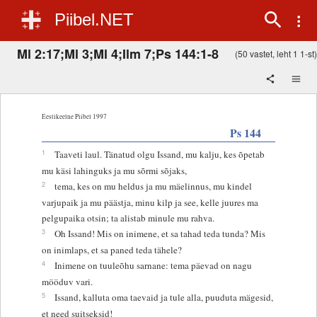
Piibel.NET
Ml 2:17;Ml 3;Ml 4;Ilm 7;Ps 144:1-8
(50 vastet, leht 1 1-st)
Eestikeelne Piibel 1997
Ps 144
1
Taaveti laul. Tänatud olgu Issand, mu kalju, kes õpetab
mu käsi lahinguks ja mu sõrmi sõjaks,
2
tema, kes on mu heldus ja mu mäelinnus, mu kindel
varjupaik ja mu päästja, minu kilp ja see, kelle juures ma
pelgupaika otsin; ta alistab minule mu rahva.
3
Oh Issand! Mis on inimene, et sa tahad teda tunda? Mis
on inimlaps, et sa paned teda tähele?
4
Inimene on tuuleõhu sarnane: tema päevad on nagu
mööduv vari.
5
Issand, kalluta oma taevaid ja tule alla, puuduta mägesid,
et need suitseksid!