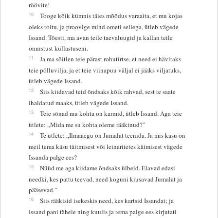
röövite!
10
Tooge kõik kümnis täies mõõdus varaaita, et mu kojas
oleks toitu, ja proovige mind ometi sellega, ütleb vägede
Issand. Tõesti, ma avan teile taevaluugid ja kallan teile
õnnistust küllastuseni.
11
Ja ma sõitlen teie pärast rohutirtse, et need ei hävitaks
teie põlluvilja, ja et teie viinapuu väljal ei jääks viljatuks,
ütleb vägede Issand.
12
Siis kiidavad teid õndsaks kõik rahvad, sest te saate
ihaldatud maaks, ütleb vägede Issand.
13
Teie sõnad mu kohta on karmid, ütleb Issand. Aga teie
ütlete: „Mida me su kohta oleme rääkinud?”
14
Te ütlete: „Ilmaaegu on Jumalat teenida. Ja mis kasu on
meil tema käsu täitmisest või leinariietes käimisest vägede
Issanda palge ees?
15
Nüüd me aga kiidame õndsaks ülbeid. Elavad edasi
needki, kes pattu teevad, need koguni kiusavad Jumalat ja
pääsevad.”
16
Siis rääkisid isekeskis need, kes kartsid Issandat; ja
Issand pani tähele ning kuulis ja tema palge ees kirjutati