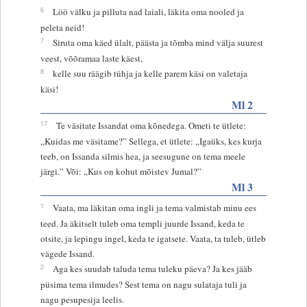
6
Löö välku ja pilluta nad laiali, läkita oma nooled ja
peleta neid!
7
Siruta oma käed ülalt, päästa ja tõmba mind välja suurest
veest, võõramaa laste käest,
8
kelle suu räägib tühja ja kelle parem käsi on valetaja
käsi!
Ml 2
17
Te väsitate Issandat oma kõnedega. Ometi te ütlete:
„Kuidas me väsitame?” Sellega, et ütlete: „Igaüks, kes kurja
teeb, on Issanda silmis hea, ja seesugune on tema meele
järgi.” Või: „Kus on kohut mõistev Jumal?”
Ml 3
1
Vaata, ma läkitan oma ingli ja tema valmistab minu ees
teed. Ja äkitselt tuleb oma templi juurde Issand, keda te
otsite, ja lepingu ingel, keda te igatsete. Vaata, ta tuleb, ütleb
vägede Issand.
2
Aga kes suudab taluda tema tuleku päeva? Ja kes jääb
püsima tema ilmudes? Sest tema on nagu sulataja tuli ja
nagu pesupesija leelis.