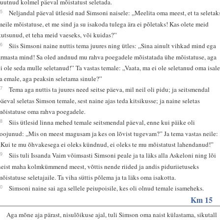
suutnud kolmel päeval mõistatust seletada.
15
Neljandal päeval ütlesid nad Simsoni naisele: „Meelita oma meest, et ta seletak
meile mõistatuse, et me sind ja su isakoda tulega ära ei põletaks! Kas olete meid
kutsunud, et teha meid vaeseks, või kuidas?”
16
Siis Simsoni naine nuttis tema juures ning ütles: „Sina ainult vihkad mind ega
armasta mind! Sa oled andnud mu rahva poegadele mõistatada ühe mõistatuse, aga
ei ole seda mulle seletanud!” Ta vastas temale: „Vaata, ma ei ole seletanud oma isal
ja emale, aga peaksin seletama sinule?”
17
Tema aga nuttis ta juures need seitse päeva, mil neil oli pidu; ja seitsmendal
päeval seletas Simson temale, sest naine ajas teda kitsikusse; ja naine seletas
mõistatuse oma rahva poegadele.
18
Siis ütlesid linna mehed temale seitsmendal päeval, enne kui päike oli
loojunud: „Mis on meest magusam ja kes on lõvist tugevam?” Ja tema vastas neile:
„Kui te mu õhvakesega ei oleks kündnud, ei oleks te mu mõistatust lahendanud!”
19
Siis tuli Issanda Vaim võimsasti Simsoni peale ja ta läks alla Askeloni ning lõi
neist maha kolmkümmend meest, võttis nende riided ja andis piduriietuseks
mõistatuse seletajaile. Ta viha süttis põlema ja ta läks oma isakotta.
20
Simsoni naine sai aga sellele peiupoisile, kes oli olnud temale isameheks.
Km 15
1
Aga mõne aja pärast, nisulõikuse ajal, tuli Simson oma naist külastama, sikutall