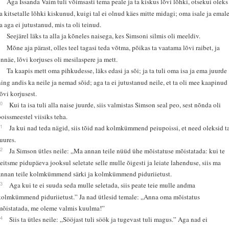
Aga Issanda Vaim tuli võimsasti tema peale ja ta kiskus lõvi lõhki, otsekui oleks
ta kitsetalle lõhki kiskunud, kuigi tal ei olnud käes mitte midagi; oma isale ja emal
ta aga ei jutustanud, mis ta oli teinud.
7
Seejärel läks ta alla ja kõneles naisega, kes Simsoni silmis oli meeldiv.
8
Mõne aja pärast, olles teel tagasi teda võtma, põikas ta vaatama lõvi raibet, ja
ennäe, lõvi korjuses oli mesilaspere ja mett.
9
Ta kaapis mett oma pihkudesse, läks edasi ja sõi; ja ta tuli oma isa ja ema juurde
ning andis ka neile ja nemad sõid; aga ta ei jutustanud neile, et ta oli mee kaapinud
lõvi korjusest.
10
Kui ta isa tuli alla naise juurde, siis valmistas Simson seal peo, sest nõnda oli
poissmeestel viisiks teha.
11
Ja kui nad teda nägid, siis tõid nad kolmkümmend peiupoissi, et need oleksid t
juures.
12
Ja Simson ütles neile: „Ma annan teile nüüd ühe mõistatuse mõistatada: kui te
seitsme pidupäeva jooksul seletate selle mulle õigesti ja leiate lahenduse, siis ma
annan teile kolmkümmend särki ja kolmkümmend piduriietust.
13
Aga kui te ei suuda seda mulle seletada, siis peate teie mulle andma
kolmkümmend piduriietust.” Ja nad ütlesid temale: „Anna oma mõistatus
mõistatada, me oleme valmis kuulma!”
14
Siis ta ütles neile: „Sööjast tuli söök ja tugevast tuli magus.” Aga nad ei