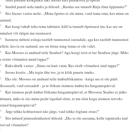
15
Juudid panid seda imeks ja ütlesid: „Kuidas see tunneb Kirja ilma õppimata?”
16
Siis Jeesus vastas neile: „Minu õpetus ei ole minu, vaid tema oma, kes minu on
saatnud.
17
Kui keegi tahab teha tema tahtmist, küll ta tunneb õpetusest ära, kas see on
Jumalast või räägin ma iseenesest.
18
Iseenese mõtete esitaja taotleb tunnustust iseendale, aga kes taotleb tunnustust
sellele, kes ta on saatnud, see on tõene ning temas ei ole valet.
19
Kas Mooses ei andnud teile Seadust? Aga keegi teist ei tee Seaduse järgi. Miks
te otsite võimalust mind tappa?”
20
Rahvahulk vastas: „Sinus on kuri vaim. Kes otsib võimalust sind tappa?”
21
Jeesus kostis: „Ma tegin ühe teo, ja te kõik panete imeks.
22
Eks ole: Mooses on andnud teile ümberlõikamise - kuigi see ei ole pärit
Mooseselt, vaid esiisadelt - ja te lõikate inimese ümber ka hingamispäeval.
23
Kui inimese peab ümber lõikama hingamispäeval, et Moosese Seadus ei jääks
täitmata, miks te siis minu peale tigedad olete, et ma olen kogu inimese terveks
teinud hingamispäeval?
24
Ärge tehke kohtuotsust näo järgi, vaid tehke õiglane otsus!”
25
Siis mõned jeruusalemlastest ütlesid: „Eks ta ole seesama, kelle tapmiseks nad
otsivad võimalust?