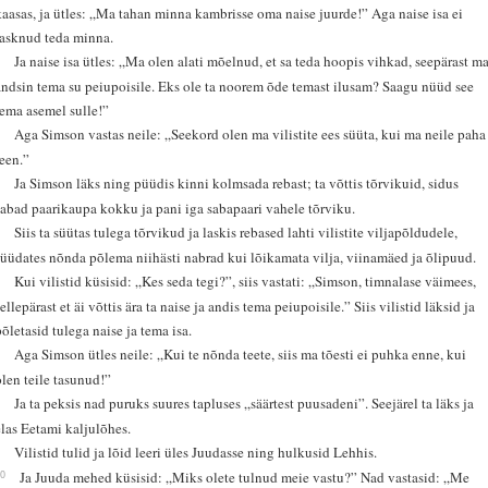
kaasas, ja ütles: „Ma tahan minna kambrisse oma naise juurde!” Aga naise isa ei
lasknud teda minna.
2
Ja naise isa ütles: „Ma olen alati mõelnud, et sa teda hoopis vihkad, seepärast m
andsin tema su peiupoisile. Eks ole ta noorem õde temast ilusam? Saagu nüüd see
tema asemel sulle!”
3
Aga Simson vastas neile: „Seekord olen ma vilistite ees süüta, kui ma neile paha
teen.”
4
Ja Simson läks ning püüdis kinni kolmsada rebast; ta võttis tõrvikuid, sidus
sabad paarikaupa kokku ja pani iga sabapaari vahele tõrviku.
5
Siis ta süütas tulega tõrvikud ja laskis rebased lahti vilistite viljapõldudele,
süüdates nõnda põlema niihästi nabrad kui lõikamata vilja, viinamäed ja õlipuud.
6
Kui vilistid küsisid: „Kes seda tegi?”, siis vastati: „Simson, timnalase väimees,
ellepärast et äi võttis ära ta naise ja andis tema peiupoisile.” Siis vilistid läksid ja
põletasid tulega naise ja tema isa.
7
Aga Simson ütles neile: „Kui te nõnda teete, siis ma tõesti ei puhka enne, kui
olen teile tasunud!”
8
Ja ta peksis nad puruks suures tapluses „säärtest puusadeni”. Seejärel ta läks ja
elas Eetami kaljulõhes.
9
Vilistid tulid ja lõid leeri üles Juudasse ning hulkusid Lehhis.
10
Ja Juuda mehed küsisid: „Miks olete tulnud meie vastu?” Nad vastasid: „Me