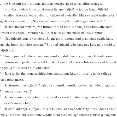
tulime Simsonit kinni siduma, talitama temaga, nagu tema talitas meiega.”
11
Siis läks Juudast kolm tuhat meest Eetami kaljulõhe juurde ja nad ütlesid
Simsonile: „Kas sa ei tea, et vilistid valitsevad meie üle? Miks sa tegid meile seda?
Aga tema vastas neile: „Nagu nemad minule tegid, nõnda tegin mina neile.”
12
Ja nad ütlesid temale: „Me tulime, et sind kinni siduda ja vilistite kätte anda.”
Simson ütles neile: „Vanduge mulle, et te ise ei taha mulle kallale kippuda!”
13
Nad ütlesid temale vastates: „Ei, me ainult seome sind ja anname nende kätte
ega taha hoopiski mitte surmata.” Siis nad sidusid teda kahe uue köiega ja viisid ta
aljult ära.
14
Kui ta jõudis Lehhisse, siis hõiskasid vilistid temale vastu; aga Issanda Vaim
tuli võimsasti ta peale ja siis olid köied ta käsivartel otsekui tules kõrbevad linased
lõngad ja tal sulasid köidikud kätelt.
15
Ja ta leidis ühe toore eeslilõualuu, sirutas oma käe, võttis selle ja lõi sellega
maha tuhat meest.
16
Ja Simson ütles: „Eesli lõualuuga - hunnik hunniku peale. Eesli lõualuuga ma
lõin maha tuhat meest!”
17
Ja kui ta nõnda oli öelnud, siis ta viskas käest lõualuu ning pani sellele paigale
nimeks Raamat-Lehhi.
18
Ja et tal oli väga suur janu, siis ta hüüdis Issanda poole ning ütles: „Sina andsid
oma sulase käe läbi selle suure võidu; nüüd ma pean aga surema janusse ja langema