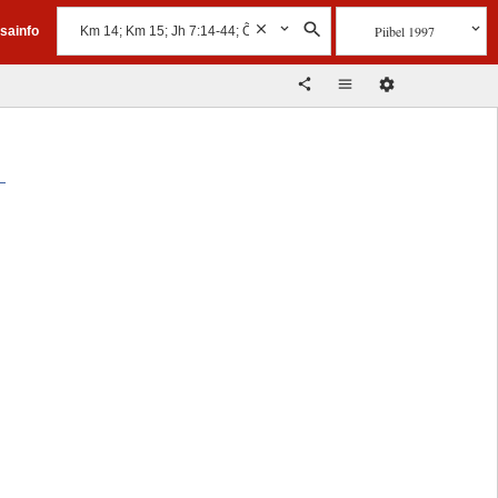
Piibel 1997
isainfo