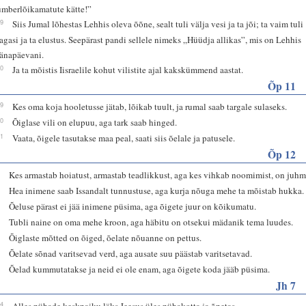
ümberlõikamatute kätte!”
19
Siis Jumal lõhestas Lehhis oleva õõne, sealt tuli välja vesi ja ta jõi; ta vaim tuli
tagasi ja ta elustus. Seepärast pandi sellele nimeks „Hüüdja allikas”, mis on Lehhis
tänapäevani.
20
Ja ta mõistis Iisraelile kohut vilistite ajal kakskümmend aastat.
Õp 11
29
Kes oma koja hooletusse jätab, lõikab tuult, ja rumal saab targale sulaseks.
30
Õiglase vili on elupuu, aga tark saab hinged.
31
Vaata, õigele tasutakse maa peal, saati siis õelale ja patusele.
Õp 12
1
Kes armastab hoiatust, armastab teadlikkust, aga kes vihkab noomimist, on juhm
2
Hea inimene saab Issandalt tunnustuse, aga kurja nõuga mehe ta mõistab hukka.
3
Õeluse pärast ei jää inimene püsima, aga õigete juur on kõikumatu.
4
Tubli naine on oma mehe kroon, aga häbitu on otsekui mädanik tema luudes.
5
Õiglaste mõtted on õiged, õelate nõuanne on pettus.
6
Õelate sõnad varitsevad verd, aga ausate suu päästab varitsetavad.
7
Õelad kummutatakse ja neid ei ole enam, aga õigete koda jääb püsima.
Jh 7
14
Alles pühade keskpaiku läks Jeesus üles pühakotta ja õpetas.