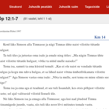
Sisukord
Juhuslik peatükk
Juhuslik salm
Tagasiside
L
Õp 12:1-7
(81 vastet, leht 1 1-st)
estikeelne Piibel 1997
Km 14
1
Kord läks Simson alla Timnasse ja nägi Timnas ühte naist vilistite tütarde
hulgast.
2
Ta tuli üles ja jutustas oma isale ja emale ning ütles: „Ma nägin Timnas ühte
naist vilistite tütarde hulgast; võtke ta nüüd mulle naiseks!”
3
Tema isa, samuti ta ema küsisid temalt: „Kas ei ole naist su vendade tütarde
hulgas ja kogu mu rahva hulgas, et sa lähed naist võtma ümberlõikamata vilistite
hulgast?” Aga Simson vastas oma isale: „Võta ta mulle, sest tema on minu silmis see
õige!”
4
Tema isa ja ema aga ei teadnud, et see tuli Issandalt, kes otsis põhjust vilistite
astu; sel ajal valitsesid vilistid Iisraeli üle.
5
Nii läks Simson isa ja emaga alla Timnasse; aga kui nad jõudsid Timna
viinamägede juurde, vaata, siis tuli üks noor lõvi möirates temale vastu.
6