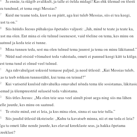
26
Ja ennäe, ta räägib avalikult, ja talle ei öelda midagi! Kas ehk ülemad on tõesti
ära tundnud, et tema ongi Messias?
27
Kuid me teame teda, kust ta on pärit, aga kui tuleb Messias, siis ei tea keegi,
kust ta on.”
28
Siis hüüdis Jeesus pühakojas õpetades valjusti: „Jah, mind te teate ja teate ka,
kust ma olen. Ent mina ei ole tulnud iseenesest, vaid tõeline on tema, kes minu on
saatnud ja keda teie ei tunne.
29
Mina tunnen teda, sest ma olen tulnud tema juurest ja tema on minu läkitanud.
30
Nüüd nad otsisid võimalust teda vahistada, ometi ei pannud keegi kätt ta külge
sest tema tund ei olnud veel tulnud.
31
Aga rahvahulgast uskusid temasse paljud, ja need ütlesid: „Kui Messias tuleb,
kas ta teeb rohkem tunnustähti, kui tema on teinud?”
32
Kui variserid kuulsid rahvahulka omavahel nõnda tema üle sosistamas, läkitasi
nemad ja ülempreestrid sulaseid teda vahistama.
33
Siis ütles Jeesus: „Ma olen teie seas veel ainult pisut aega ning siis ma lähen
selle juurde, kes minu on saatnud.
34
Te otsite mind, ent ei leia, ja kus mina olen, sinna ei saa teie tulla.”
35
Siis juudid ütlesid üksteisele: „Kuhu ta kavatseb minna, nii et me teda ei leia?
Ega ta ometi lähe nende juurde, kes elavad kreeklaste seas, ja hakka õpetama
kreeklasi?