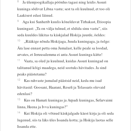
8
Ja ülemjoogikallaja pöördus tagasi ning leidis Assuri
kuninga sõdivat Libna vastu; sest ta oli kuulnud, et too oli
Laakisest edasi läinud.
9
Aga kui Sanherib kuulis kõneldavat Tirhakast, Etioopia
kuningast: „Ta on välja tulnud, et sõdida sinu vastu”, siis
seda kuuldes läkitas ta käskjalad Hiskija juurde, öeldes:
10
„Rääkige nõnda Hiskijaga, Juuda kuningaga, ja öelge:
Ära lase ennast petta oma Jumalast, kelle peale sa loodad,
arvates, et Jeruusalemma ei anta Assuri kuninga kätte!
11
Vaata, sa oled ju kuulnud, kuidas Assuri kuningad on
talitanud kõigi maadega, neid sootuks hävitades. Ja sind
peaks päästetama?
12
Kas rahvaste jumalad päästsid neid, keda mu isad
hävitasid: Goosani, Haarani, Resefi ja Telassaris olevaid
edenlasi?
13
Kus on Hamati kuningas ja Arpadi kuningas, Sefarvaimi
linna, Heena ja Ivva kuningas?”
14
Kui Hiskija oli võtnud käskjalgade käest kirja ja oli seda
lugenud, siis ta läks üles Issanda kotta; ja Hiskija laotas selle
Issanda ette.