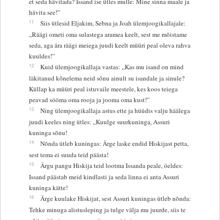
et seda hävitada? Issand ise ütles mulle: Mine sinna maale ja
hävita see!”
11
Siis ütlesid Eljakim, Sebna ja Joah ülemjoogikallajale:
„Räägi ometi oma sulastega aramea keelt, sest me mõistame
seda, aga ära räägi meiega juudi keelt müüri peal oleva rahva
kuuldes!”
12
Kuid ülemjoogikallaja vastas: „Kas mu isand on mind
läkitanud kõnelema neid sõnu ainult su isandale ja sinule?
Küllap ka müüri peal istuvaile meestele, kes koos teiega
peavad sööma oma rooja ja jooma oma kust!”
13
Ning ülemjoogikallaja astus ette ja hüüdis valju häälega
juudi keeles ning ütles: „Kuulge suurkuninga, Assuri
kuninga sõnu!
14
Nõnda ütleb kuningas: Ärge laske endid Hiskijast petta,
sest tema ei suuda teid päästa!
15
Ärgu pangu Hiskija teid lootma Issanda peale, öeldes:
Issand päästab meid kindlasti ja seda linna ei anta Assuri
kuninga kätte!
16
Ärge kuulake Hiskijat, sest Assuri kuningas ütleb nõnda:
Tehke minuga alistusleping ja tulge välja mu juurde, siis te