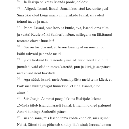
15
Ja Hiskija palvetas Issanda poole, öeldes:
16
„Vägede Issand, Iisraeli Jumal, kes istud keerubite peal!
Sina üksi oled kõigi maa kuningriikide Jumal, sina oled
teinud taeva ja maa.
17
Pööra, Issand, oma kõrv ja kuule, ava, Issand, oma silm
ja vaata! Kuule kõiki Sanheribi sõnu, millega ta on läkitanud
teotama elavat Jumalat!
18
See on tõsi, Issand, et Assuri kuningad on rüüstanud
kõiki rahvaid ja nende maid
19
ja on heitnud tulle nende jumalad; kuid need ei olnud
jumalad, vaid olid inimeste kätetöö, puu ja kivi, ja seepärast
nad võisid neid hävitada.
20
Aga nüüd, Issand, meie Jumal, päästa meid tema käest, et
kõik maa kuningriigid tunneksid, et sina, Issand, oled
ainus!”
21
Siis Jesaja, Aamotsi poeg, läkitas Hiskijale ütlema:
„Nõnda ütleb Issand, Iisraeli Jumal: Et sa mind oled palunud
Assuri kuninga Sanheribi pärast,
22
siis on sõna, mis Issand tema kohta kõneleb, niisugune:
Neitsi, Siioni tütar, põlastab sind, pilkab sind; Jeruusalemma