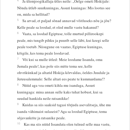
4
Ja ülemjoogikallaja ütles neile: „Öelge ometi Hiskijale:
Nõnda ütleb suurkuningas, Assuri kuningas: Mis lootus see
on, mida sa hellitad?
5
Sa arvad, et paljad sõnad annavad võitluseks nõu ja jõu?
Kelle peale sa loodad, et oled mulle vastu hakanud?
6
Vaata, sa loodad Egiptuse, tolle murtud pillirookepi
peale, mis tungib pihku ja puurib selle läbi, kui keegi selle
peale toetub. Niisugune on vaarao, Egiptuse kuningas,
kõigile, kes tema peale loodavad.
7
Või kui sa mulle ütled: Meie loodame Issanda, oma
Jumala peale!, kas pole siis mitte tema see, kelle
ohvrikünkad ja altarid Hiskija kõrvaldas, öeldes Juudale ja
Jeruusalemmale: Selle altari ees peate te kummardama!?
8
Nüüd aga vea ometi kihla mu isandaga, Assuri
kuningaga: mina annan sulle kaks tuhat hobust, kui sa
suudad hankida neile ratsanikke!
9
Kuidas sa siis saaksid tagasi tõrjuda asevalitseja, ühe mu
isanda vähimaist sulaseist? Aga sa loodad Egiptuse, tema
sõjavankrite ja ratsanike peale.
10
Kas ma siis nüüd Issandata olen tulnud selle maa vastu,