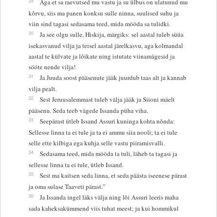
29
Aga et sa raevutsed mu vastu ja su ülbus on ulatunud mu
kõrvu, siis ma panen konksu sulle ninna, suulised suhu ja
viin sind tagasi sedasama teed, mida mööda sa tulidki.
30
Ja see olgu sulle, Hiskija, märgiks: sel aastal tuleb süüa
isekasvanud vilja ja teisel aastal järelkasvu, aga kolmandal
aastal te külvate ja lõikate ning istutate viinamägesid ja
sööte nende vilja!
31
Ja Juuda soost pääsenute jääk juurdub taas alt ja kannab
vilja pealt.
32
Sest Jeruusalemmast tuleb välja jääk ja Siioni mäelt
pääsenu. Seda teeb vägede Issanda püha viha.
33
Seepärast ütleb Issand Assuri kuninga kohta nõnda:
Sellesse linna ta ei tule ja ta ei ammu siia nooli; ta ei tule
selle ette kilbiga ega kuhja selle vastu piiramisvalli.
34
Sedasama teed, mida mööda ta tuli, läheb ta tagasi ja
sellesse linna ta ei tule, ütleb Issand.
35
Sest ma kaitsen seda linna, et seda päästa iseenese pärast
ja oma sulase Taaveti pärast.”
36
Ja Issanda ingel läks välja ning lõi Assuri leeris maha
sada kaheksakümmend viis tuhat meest; ja kui hommikul