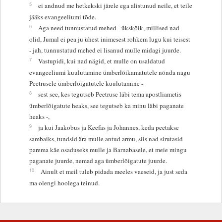
5
ei andnud me hetkekski järele ega alistunud neile, et teile
jääks evangeeliumi tõde.
6
Aga need tunnustatud mehed - ükskõik, millised nad
olid, Jumal ei pea ju ühest inimesest rohkem lugu kui teisest
- jah, tunnustatud mehed ei lisanud mulle midagi juurde.
7
Vastupidi, kui nad nägid, et mulle on usaldatud
evangeeliumi kuulutamine ümberlõikamatutele nõnda nagu
Peetrusele ümberlõigatutele kuulutamine -
8
sest see, kes tegutseb Peetruse läbi tema apostliametis
ümberlõigatute heaks, see tegutseb ka minu läbi paganate
heaks -,
9
ja kui Jaakobus ja Keefas ja Johannes, keda peetakse
sambaiks, tundsid ära mulle antud armu, siis nad sirutasid
parema käe osaduseks mulle ja Barnabasele, et meie mingu
paganate juurde, nemad aga ümberlõigatute juurde.
10
Ainult et meil tuleb pidada meeles vaeseid, ja just seda
ma olengi hoolega teinud.