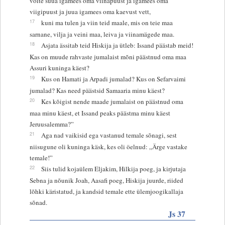
võite süüa igamees oma viinapuust ja igamees oma
viigipuust ja juua igamees oma kaevust vett,
17
kuni ma tulen ja viin teid maale, mis on teie maa
sarnane, vilja ja veini maa, leiva ja viinamägede maa.
18
Asjata ässitab teid Hiskija ja ütleb: Issand päästab meid!
Kas on muude rahvaste jumalaist mõni päästnud oma maa
Assuri kuninga käest?
19
Kus on Hamati ja Arpadi jumalad? Kus on Sefarvaimi
jumalad? Kas need päästsid Samaaria minu käest?
20
Kes kõigist nende maade jumalaist on päästnud oma
maa minu käest, et Issand peaks päästma minu käest
Jeruusalemma?”
21
Aga nad vaikisid ega vastanud temale sõnagi, sest
niisugune oli kuninga käsk, kes oli öelnud: „Ärge vastake
temale!”
22
Siis tulid kojaülem Eljakim, Hilkija poeg, ja kirjutaja
Sebna ja nõunik Joah, Aasafi poeg, Hiskija juurde, riided
lõhki käristatud, ja kandsid temale ette ülemjoogikallaja
sõnad.
Js 37