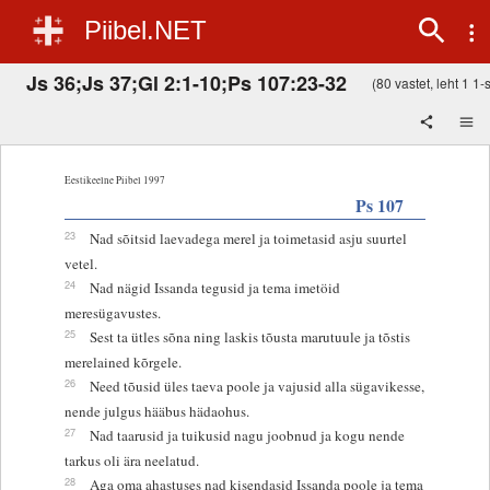
Piibel.NET
Js 36;Js 37;Gl 2:1-10;Ps 107:23-32
(80 vastet, leht 1 1-s
Eestikeelne Piibel 1997
Ps 107
23
Nad sõitsid laevadega merel ja toimetasid asju suurtel
vetel.
24
Nad nägid Issanda tegusid ja tema imetöid
meresügavustes.
25
Sest ta ütles sõna ning laskis tõusta marutuule ja tõstis
merelained kõrgele.
26
Need tõusid üles taeva poole ja vajusid alla sügavikesse,
nende julgus hääbus hädaohus.
27
Nad taarusid ja tuikusid nagu joobnud ja kogu nende
tarkus oli ära neelatud.
28
Aga oma ahastuses nad kisendasid Issanda poole ja tema