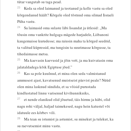
tütar vangutab su taga pead.
23
Keda sa oled laimanud ja teotanud ja kelle vastu sa oled
kõrgendanud häält? Kõrgele oled tõstnud oma silmad Iisraeli
Püha vastu.
24
Sa laimasid oma sulaste läbi Issandat ja ütlesid: „Ma
tõusin oma vankrite hulgaga mägede harjadele, Liibanoni
kaugemaisse kurudesse; ma raiusin maha ta kõrged seedrid,
ta valitud küpressid, ma tungisin ta suurimasse kõrgusse, ta
tihedaimasse metsa.
25
Ma kaevasin kaevusid ja jõin vett, ja ma kuivatasin oma
jalataldadega kõik Egiptuse jõed.”
26
Kas sa pole kuulnud, et mina olen seda valmistanud
ammusest ajast, kavatsenud muistseist päevist peale? Nüüd
olen mina lasknud sündida, et sa võisid purustada
kindlustatud linnu varisenud kivihunnikuiks,
27
et nende elanikud olid jõuetud, täis hirmu ja häbi, olid
nagu rohi väljal, haljad taimekesed, nagu hein katustel või
idatuule ees kõrbev vili.
28
Ma tean su istumist ja astumist, su minekut ja tulekut, ka
su raevutsemist minu vastu.