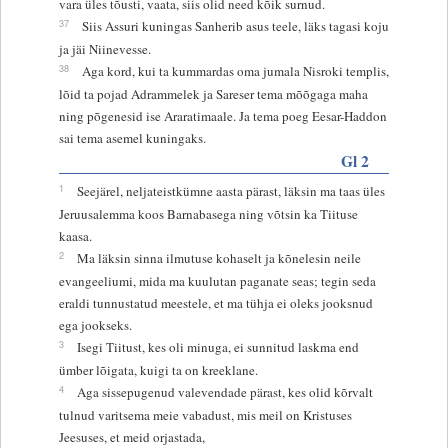
vara üles tõusti, vaata, siis olid need kõik surnud.
37
Siis Assuri kuningas Sanherib asus teele, läks tagasi koju
ja jäi Niinevesse.
38
Aga kord, kui ta kummardas oma jumala Nisroki templis,
lõid ta pojad Adrammelek ja Sareser tema mõõgaga maha
ning põgenesid ise Araratimaale. Ja tema poeg Eesar-Haddon
sai tema asemel kuningaks.
Gl 2
1
Seejärel, neljateistkümne aasta pärast, läksin ma taas üles
Jeruusalemma koos Barnabasega ning võtsin ka Tiituse
kaasa.
2
Ma läksin sinna ilmutuse kohaselt ja kõnelesin neile
evangeeliumi, mida ma kuulutan paganate seas; tegin seda
eraldi tunnustatud meestele, et ma tühja ei oleks jooksnud
ega jookseks.
3
Isegi Tiitust, kes oli minuga, ei sunnitud laskma end
ümber lõigata, kuigi ta on kreeklane.
4
Aga sissepugenud valevendade pärast, kes olid kõrvalt
tulnud varitsema meie vabadust, mis meil on Kristuses
Jeesuses, et meid orjastada,