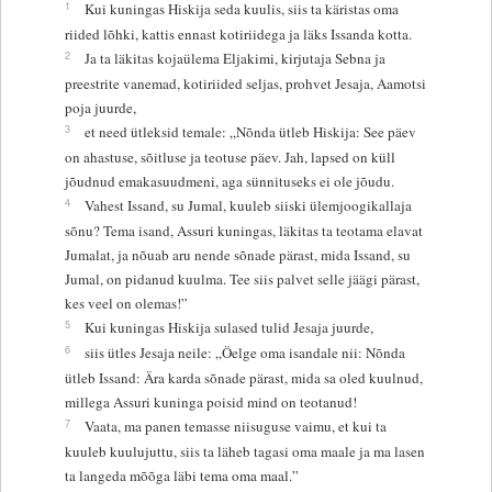
1
Kui kuningas Hiskija seda kuulis, siis ta käristas oma
riided lõhki, kattis ennast kotiriidega ja läks Issanda kotta.
2
Ja ta läkitas kojaülema Eljakimi, kirjutaja Sebna ja
preestrite vanemad, kotiriided seljas, prohvet Jesaja, Aamotsi
poja juurde,
3
et need ütleksid temale: „Nõnda ütleb Hiskija: See päev
on ahastuse, sõitluse ja teotuse päev. Jah, lapsed on küll
jõudnud emakasuudmeni, aga sünnituseks ei ole jõudu.
4
Vahest Issand, su Jumal, kuuleb siiski ülemjoogikallaja
sõnu? Tema isand, Assuri kuningas, läkitas ta teotama elavat
Jumalat, ja nõuab aru nende sõnade pärast, mida Issand, su
Jumal, on pidanud kuulma. Tee siis palvet selle jäägi pärast,
kes veel on olemas!”
5
Kui kuningas Hiskija sulased tulid Jesaja juurde,
6
siis ütles Jesaja neile: „Öelge oma isandale nii: Nõnda
ütleb Issand: Ära karda sõnade pärast, mida sa oled kuulnud,
millega Assuri kuninga poisid mind on teotanud!
7
Vaata, ma panen temasse niisuguse vaimu, et kui ta
kuuleb kuulujuttu, siis ta läheb tagasi oma maale ja ma lasen
ta langeda mõõga läbi tema oma maal.”