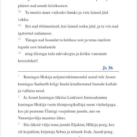
päästis nad nende kitsikustest.
29
Ta muutis maru vaikseks ilmaks ja vete lained jäid
vakka.
30
Siis nad rõõmustasid, kui lained soiku jäid, ja ta viis nad
igatsetud sadamasse.
31
Tänagu nad Issandat ta helduse eest ja tema imeliste
tegude eest inimlastele
32
ning ülistagu teda rahvakogus ja kiitku vanemate
koosolekul!
Js 36
1
Kuningas Hiskija neljateistkümnendal aastal tuli Assuri
kuningas Sanherib kõigi Juuda kindlustatud linnade kallale
ja vallutas need.
2
Ja Assuri kuningas läkitas Laakisest Jeruusalemma
kuningas Hiskija vastu ülemjoogikallaja suure väehulgaga,
kes jäi peatuma Ülatiigi veejuhtme juurde, mis on
Vanutajavälja maantee ääres.
3
Siis läksid välja tema juurde Eljakim, Hilkija poeg, kes
oli kojaülem, kirjutaja Sebna ja nõunik Joah, Aasafi poeg.