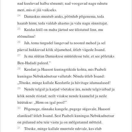
nad kuulevad halba sõnumit; nad voogavad nagu rahutu
meri, mis ei jää vaikseks.
24
Damaskus muutub araks, pöördub põgenema, teda
haarab hirm; teda valdab ahastus ja valu nagu sünnitajat.
25
Kuidas küll on maha jäetud see ülistatud linn, mu
rõõmulinn!
26
Jah, tema turgudel langevad ta noored mehed ja sel
päeval hukkuvad kõik sõjamehed, ütleb vägede Issand.
27
Ja ma süütan Damaskuse müüridesse tule, et see põletaks
Ben-Hadadi paleed.”
28
Keedari ja Haasori kuningriikide kohta, mis Paabeli
kuningas Nebukadnetsar vallutab: Nõnda ütleb Issand:
„Tõuske, minge kallale Keedarile ja hävitage idamaalased!
29
Nende telgid ja karjad võetakse ära, nende telgivaibad ja
kõik nende riistad; neilt viiakse nende kaamelid ja neile
hüütakse: „Hirm on igal pool!”
30
Põgenege, rännake kaugele, pugege sügavale, Haasori
elanikud! ütleb Issand. Sest Paabeli kuningas Nebukadnetsar
on pidanud nõu teie vastu ja on mõlgutanud mõtteid.
31
Tõuske, minge kallale muretule rahvale, kes elab