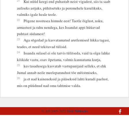
21
Kui nüüd keegi end puhastab neist vigadest, siis ta saab
auliseks astjaks, pühitsetuks ja peremehele kasulikuks,
valmiks igale heale teole.
22
Põgene noorusea himude eest! Taotle õiglust, usku,
armastust ja rahu nendega, kes Issandat appi hüüavad
puhtast südamest!
23
Aga sõgedad ja kasvatamatud arutlemised lükka tagasi,
teades, et need tekitavad tülisid.
24
Issanda sulasel ei ole tarvis tülitseda, vaid ta olgu lahke
kõikide vastu, osav õpetama, valmis kannatama kurja,
25
kes tasadusega kasvatab vastupanijaid selleks, et ehk
Jumal annab neile meeleparandust tõe mõistmiseks,
26
ja et nad kaineneksid ja pääseksid lahti kuradi paelust,
mis on püüdnud nad oma tahtmise valda.
© AD 2005-2022
Eesti Piibliselts