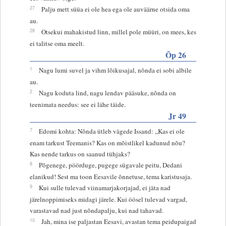
27
Palju mett süüa ei ole hea ega ole auväärne otsida oma
au.
28
Otsekui mahakistud linn, millel pole müüri, on mees, kes
ei talitse oma meelt.
Õp 26
1
Nagu lumi suvel ja vihm lõikusajal, nõnda ei sobi albile
au.
2
Nagu koduta lind, nagu lendav pääsuke, nõnda on
teenimata needus: see ei lähe täide.
Jr 49
7
Edomi kohta: Nõnda ütleb vägede Issand: „Kas ei ole
enam tarkust Teemanis? Kas on mõistlikel kadunud nõu?
Kas nende tarkus on saanud tühjaks?
8
Põgenege, pöörduge, pugege sügavale peitu, Dedani
elanikud! Sest ma toon Eesavile õnnetuse, tema karistusaja.
9
Kui sulle tulevad viinamarjakorjajad, ei jäta nad
järelnoppimiseks midagi järele. Kui öösel tulevad vargad,
varastavad nad just nõndapalju, kui nad tahavad.
10
Jah, mina ise paljastan Eesavi, avastan tema peidupaigad