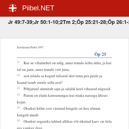
Piibel.NET
Jr 49:7-39;Jr 50:1-10;2Tm 2;Õp 25:21-28;Õp 26:1-
Eestikeelne Piibel 1997
Õp 25
21
Kui su vihamehel on nälg, anna temale leiba süüa, ja kui
tal on janu, anna temale vett juua,
22
sest nõnda sa kogud tuliseid süsi tema pea peale ja
Issand tasub sinule selle eest!
23
Põhjatuul sünnitab saju ja salalik keel vihaseid nägusid.
24
Parem on elada katusenurgas kui riiaka naisega ühises
kojas.
25
Otsekui külm vesi väsinud hingele on hea sõnum
kaugelt maalt.
26
Otsekui sogaseks tehtud allikas või rikutud kaev on õela
ees vankuv õige.