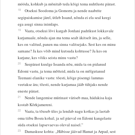
mööda, kohkub ja mõnitab teda kõigi tema nuhtluste pärast.
18
Otsekui Soodoma ja Gomorra ja nende naabrite
segipaiskamise järel, ütleb Issand, nõnda ei ela seal keegi
ega asugi sinna inimlaps.
19
Vaata, otsekui lõvi kargab Jordani padrikust lokkavale
karjamaale, nõnda ajan ma tema sealt äkitselt ära, ja selle,
kes on valitud, panen ma sinna valitsejaks. Sest kes on minu
sarnane? Ja kes võib mind kutsuda kohtusse? Ja kes on
karjane, kes võiks seista minu vastu?
20
Seepärast kuulge Issanda nõu, mida ta on pidanud
Edomi vastu, ja tema mõtteid, mida ta on mõlgutanud
Teemani elanike vastu: tõesti, kõige pisemgi lammas
veetakse ära; tõesti, nende karjamaa jääb tühjaks nende
eneste pärast.
21
Nende langemise mürinast väriseb maa, hädakisa kaja
kostab Kõrkjamereni.
22
Vaata, ta tõuseb üles ja lendab nagu kotkas ja laotab
oma tiibu Bosra kohal; ja sel päeval on Edomi kangelaste
süda otsekui lapsevaevas oleval naisel.”
23
Damaskuse kohta: „Häbisse jäävad Hamat ja Arpad, sest