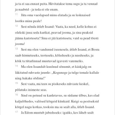
ja ta ei saa ennast peita. Hävitatakse tema sugu ja ta vennad
ja naabrid - ja teda ei ole enam.
11
Jäta oma vaeslapsed minu elatada ja su lesknaised
lootku minu peale!
12
Sest nõnda ütleb Issand: Vaata, ka need, kelle kohus ei
olekski juua seda karikat, peavad jooma, ja sina peaksid
jääma karistuseta? Sina ei jää karistuseta, vaid sa pead tõesti
jooma!
13
Sest ma olen vandunud iseenesele, ütleb Issand, et Bosra
saab hirmutuseks, teotuseks, kõleduseks ja needuseks, ja
kõik ta tütarlinnad muutuvad igavesti varemeiks.
14
Ma olen Issandalt kuulnud sõnumit, et käskjalg on
läkitatud rahvaste juurde: „Kogunege ja tulge temale kallale
ning hakake sõdima!”
15
Sest vaata, ma teen su pisikeseks rahvaste keskel,
põlatuks inimeste seas.
16
Sind on petnud su kardetavus, su südame ülbus, kes elad
kaljulõhedes, valitsed kõrgeid künkaid. Kuigi sa pesitseksid
kõrgel nagu kotkas, tooksin ma su sealt alla, ütleb Issand.
17
Ja Edom muutub jubeduseks: igaüks, kes läheb sealt