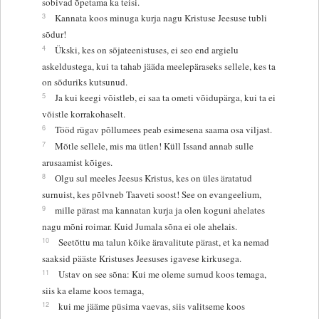
sobivad õpetama ka teisi.
3
Kannata koos minuga kurja nagu Kristuse Jeesuse tubli
sõdur!
4
Ükski, kes on sõjateenistuses, ei seo end argielu
askeldustega, kui ta tahab jääda meelepäraseks sellele, kes ta
on sõduriks kutsunud.
5
Ja kui keegi võistleb, ei saa ta ometi võidupärga, kui ta ei
võistle korrakohaselt.
6
Tööd rügav põllumees peab esimesena saama osa viljast.
7
Mõtle sellele, mis ma ütlen! Küll Issand annab sulle
arusaamist kõiges.
8
Olgu sul meeles Jeesus Kristus, kes on üles äratatud
surnuist, kes põlvneb Taaveti soost! See on evangeelium,
9
mille pärast ma kannatan kurja ja olen koguni ahelates
nagu mõni roimar. Kuid Jumala sõna ei ole ahelais.
10
Seetõttu ma talun kõike äravalitute pärast, et ka nemad
saaksid pääste Kristuses Jeesuses igavese kirkusega.
11
Ustav on see sõna: Kui me oleme surnud koos temaga,
siis ka elame koos temaga,
12
kui me jääme püsima vaevas, siis valitseme koos