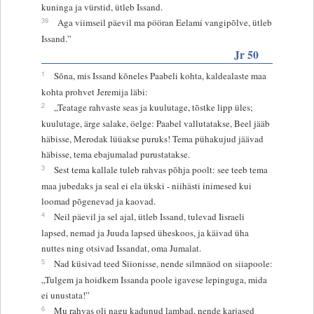
kuninga ja vürstid, ütleb Issand.
39
Aga viimseil päevil ma pööran Eelami vangipõlve, ütleb
Issand.”
Jr 50
1
Sõna, mis Issand kõneles Paabeli kohta, kaldealaste maa
kohta prohvet Jeremija läbi:
2
„Teatage rahvaste seas ja kuulutage, tõstke lipp üles;
kuulutage, ärge salake, öelge: Paabel vallutatakse, Beel jääb
häbisse, Merodak lüüakse puruks! Tema pühakujud jäävad
häbisse, tema ebajumalad purustatakse.
3
Sest tema kallale tuleb rahvas põhja poolt: see teeb tema
maa jubedaks ja seal ei ela ükski - niihästi inimesed kui
loomad põgenevad ja kaovad.
4
Neil päevil ja sel ajal, ütleb Issand, tulevad Iisraeli
lapsed, nemad ja Juuda lapsed üheskoos, ja käivad üha
nuttes ning otsivad Issandat, oma Jumalat.
5
Nad küsivad teed Siionisse, nende silmnäod on siiapoole:
„Tulgem ja hoidkem Issanda poole igavese lepinguga, mida
ei unustata!”
6
Mu rahvas oli nagu kadunud lambad, nende karjased