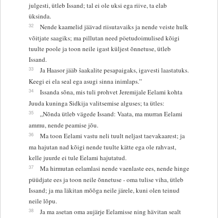
julgesti, ütleb Issand; tal ei ole uksi ega riive, ta elab
üksinda.
32
Nende kaamelid jäävad riisutavaiks ja nende veiste hulk
võitjate saagiks; ma pillutan need pöetudoimulised kõigi
tuulte poole ja toon neile igast küljest õnnetuse, ütleb
Issand.
33
Ja Haasor jääb šaakalite pesapaigaks, igavesti laastatuks.
Keegi ei ela seal ega asugi sinna inimlaps.”
34
Issanda sõna, mis tuli prohvet Jeremijale Eelami kohta
Juuda kuninga Sidkija valitsemise alguses; ta ütles:
35
„Nõnda ütleb vägede Issand: Vaata, ma murran Eelami
ammu, nende peamise jõu.
36
Ma toon Eelami vastu neli tuult neljast taevakaarest; ja
ma hajutan nad kõigi nende tuulte kätte ega ole rahvast,
kelle juurde ei tule Eelami hajutatud.
37
Ma hirmutan eelamlasi nende vaenlaste ees, nende hinge
püüdjate ees ja toon neile õnnetuse - oma tulise viha, ütleb
Issand; ja ma läkitan mõõga neile järele, kuni olen teinud
neile lõpu.
38
Ja ma asetan oma aujärje Eelamisse ning hävitan sealt