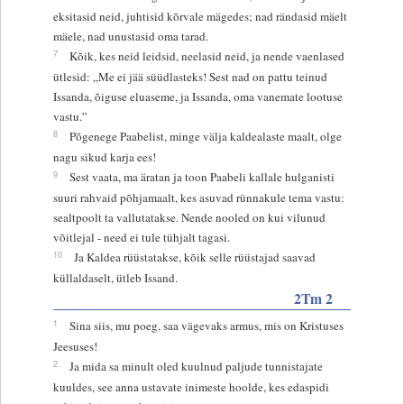
eksitasid neid, juhtisid kõrvale mägedes; nad rändasid mäelt
mäele, nad unustasid oma tarad.
7
Kõik, kes neid leidsid, neelasid neid, ja nende vaenlased
ütlesid: „Me ei jää süüdlasteks! Sest nad on pattu teinud
Issanda, õiguse eluaseme, ja Issanda, oma vanemate lootuse
vastu.”
8
Põgenege Paabelist, minge välja kaldealaste maalt, olge
nagu sikud karja ees!
9
Sest vaata, ma äratan ja toon Paabeli kallale hulganisti
suuri rahvaid põhjamaalt, kes asuvad rünnakule tema vastu:
sealtpoolt ta vallutatakse. Nende nooled on kui vilunud
võitlejal - need ei tule tühjalt tagasi.
10
Ja Kaldea rüüstatakse, kõik selle rüüstajad saavad
küllaldaselt, ütleb Issand.
2Tm 2
1
Sina siis, mu poeg, saa vägevaks armus, mis on Kristuses
Jeesuses!
2
Ja mida sa minult oled kuulnud paljude tunnistajate
kuuldes, see anna ustavate inimeste hoolde, kes edaspidi