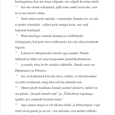
kuningatena, kui me tema salgame, siis salgab ka tema meid,
13
kui me oleme uskmatud, jääb tema ometi ustavaks, sest
ta ei saa ennast salata.
14
Seda tuleta neile meelde, vannutades Jumala ees, et nad
ei peaks sõnasõda - sellest pole mingit kasu, see vaid
hukutab kuulajad.
15
Püüa hoolega osutuda Jumala ees kõlblikuks
töötegijana, kel pole tarvis häbeneda, kes tõe sõna kuulutab
õigesti.
16
Labastest tühijuttudest hoidu aga eemale! Nende
rääkijad ju lähevad aina kaugemale jumalakartmatuses
17
ja nende sõna levib otsekui vähktõbi. Nende seast on
Hümenaios ja Fileetos,
18
kes on kaldunud kõrvale tõest, öeldes, et ülestõusmine
on juba toimunud, ning rikuvad ära mõnede usu.
19
Ometi püsib kindlana Jumala seatud aluskivi, millel on
see pitser: „Issand tunneb omi” ja „Ülekohtust taganegu
igaüks, kes nimetab Issanda nime”.
20
Aga suures majas ei ole üksnes kuld- ja hõbeastjaid, vaid
neid on ka puust ja savist - osa auliseks, osa autuks tarbeks.