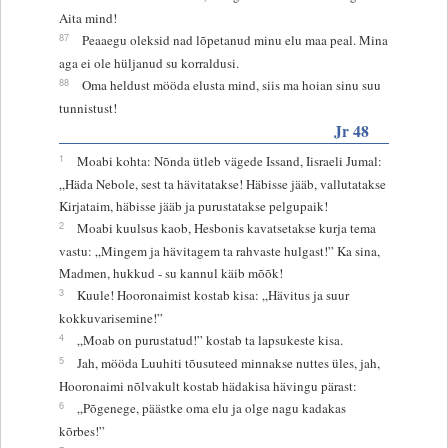
Aita mind!
87
Peaaegu oleksid nad lõpetanud minu elu maa peal. Mina
aga ei ole hüljanud su korraldusi.
88
Oma heldust mööda elusta mind, siis ma hoian sinu suu
tunnistust!
Jr 48
1
Moabi kohta: Nõnda ütleb vägede Issand, Iisraeli Jumal:
„Häda Nebole, sest ta hävitatakse! Häbisse jääb, vallutatakse
Kirjataim, häbisse jääb ja purustatakse pelgupaik!
2
Moabi kuulsus kaob, Hesbonis kavatsetakse kurja tema
vastu: „Mingem ja hävitagem ta rahvaste hulgast!” Ka sina,
Madmen, hukkud - su kannul käib mõõk!
3
Kuule! Hooronaimist kostab kisa: „Hävitus ja suur
kokkuvarisemine!”
4
„Moab on purustatud!” kostab ta lapsukeste kisa.
5
Jah, mööda Luuhiti tõusuteed minnakse nuttes üles, jah,
Hooronaimi nõlvakult kostab hädakisa hävingu pärast:
6
„Põgenege, päästke oma elu ja olge nagu kadakas
kõrbes!”