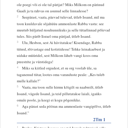
ole poegi või ei ole tal pärijat? Miks Milkom on pärinud
Gaadi ja ta rahvas on asunud selle linnadesse?
2
Seepärast, vaata, päevad tulevad, ütleb Issand, mil ma
toon kuuldavale sõjahüüu ammonlaste Rabba vastu: see
muutub hüljatud rusuhunnikuks ja selle tütarlinnad põlevad
tules. Siis pärib Iisrael oma pärijad, ütleb Issand.
3
Ulu, Hesbon, sest Ai hävitatakse! Kisendage, Rabba
tütred, rõivastage end kotiriidesse! Tehke leinakaebust ja
uidake müüridel, sest Milkom läheb vangi koos oma
preestrite ja vürstidega!
4
Miks sa kiitled orgudest, et su org voolab üle, sa
taganenud tütar, lootes oma varanduste peale: „Kes tuleb
mulle kallale?”
5
Vaata, ma toon sulle hirmu kõigilt su naabreilt, ütleb
Issand, vägede Issand, ja teid pillutatakse laiali, igaüks
omale poole, ja keegi ei kogu põgenikke.
6
Aga pärast seda pööran ma ammonlaste vangipõlve, ütleb
Issand.”
2Tm 1
1
Paulus, Kristuse Jeesuse apostel Jumala tahtmisel selle