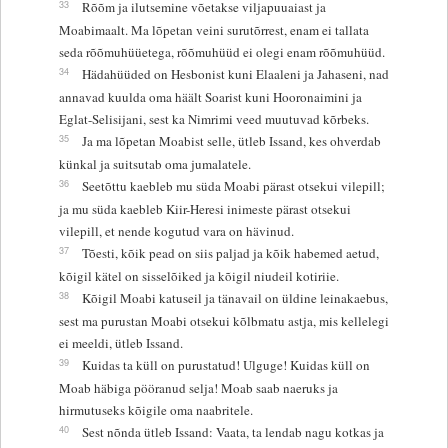
33
Rõõm ja ilutsemine võetakse viljapuuaiast ja
Moabimaalt. Ma lõpetan veini surutõrrest, enam ei tallata
seda rõõmuhüüetega, rõõmuhüüd ei olegi enam rõõmuhüüd.
34
Hädahüüded on Hesbonist kuni Elaaleni ja Jahaseni, nad
annavad kuulda oma häält Soarist kuni Hooronaimini ja
Eglat-Selisijani, sest ka Nimrimi veed muutuvad kõrbeks.
35
Ja ma lõpetan Moabist selle, ütleb Issand, kes ohverdab
künkal ja suitsutab oma jumalatele.
36
Seetõttu kaebleb mu süda Moabi pärast otsekui vilepill;
ja mu süda kaebleb Kiir-Heresi inimeste pärast otsekui
vilepill, et nende kogutud vara on hävinud.
37
Tõesti, kõik pead on siis paljad ja kõik habemed aetud,
kõigil kätel on sisselõiked ja kõigil niudeil kotiriie.
38
Kõigil Moabi katuseil ja tänavail on üldine leinakaebus,
sest ma purustan Moabi otsekui kõlbmatu astja, mis kellelegi
ei meeldi, ütleb Issand.
39
Kuidas ta küll on purustatud! Ulguge! Kuidas küll on
Moab häbiga pööranud selja! Moab saab naeruks ja
hirmutuseks kõigile oma naabritele.
40
Sest nõnda ütleb Issand: Vaata, ta lendab nagu kotkas ja