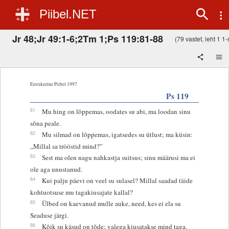
Piibel.NET
Jr 48;Jr 49:1-6;2Tm 1;Ps 119:81-88
(79 vastet, leht 1 1-s
Eestikeelne Piibel 1997
Ps 119
81
Mu hing on lõppemas, oodates su abi, ma loodan sinu
sõna peale.
82
Mu silmad on lõppemas, igatsedes su ütlust; ma küsin:
„Millal sa trööstid mind?”
83
Sest ma olen nagu nahkastja suitsus; sinu määrusi ma ei
ole aga unustanud.
84
Kui palju päevi on veel su sulasel? Millal saadad täide
kohtuotsuse mu tagakiusajate kallal?
85
Ülbed on kaevanud mulle auke, need, kes ei ela su
Seaduse järgi.
86
Kõik su käsud on tõde; valega kiusatakse mind taga.