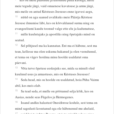
meie tegude järgi, vaid omaenese kavatsuse ja armu järgi,
mis meile on antud Kristuses Jeesuses enne igavesi aegu,
10
nüüd on aga saanud avalikuks meie Päästja Kristuse
Jeesuse ilmumise läbi, kes on kõrvaldanud surma ning on
evangeeliumi kaudu toonud valge ette elu ja kadumatuse,
11
mille kuulutajaks ja apostliks ning õpetajaks mind on
seatud.
12
Sel põhjusel ma ka kannatan. Ent ma ei häbene, sest ma
tean, kellesse ma olen uskuma hakanud ja olen veendunud,
et tema on vägev hoidma minu hoolde usaldatut oma
päevani.
13
Võta terve õpetuse eeskujuks see, mida sa minult oled
kuulnud usus ja armastuses, mis on Kristuses Jeesuses!
14
Seda head, mis su hoolde on usaldatud, hoia Püha Vaimu
abil, kes meis elab.
15
Sa tead seda, et mulle on pööranud selja kõik, kes on
Aasias, nende seas Fügelos ja Hermogenes.
16
Issand andku halastust Onesiforose kodule, sest tema on
mind sagedasti kosutanud ega ole häbenenud mu ahelaid,
17
vaid kui ta juhtus Rooma, otsis ta mind hoolega ning