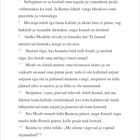
7
Sellepärast et sa loodad oma tegude ja varanduste peale,
vallutatakse ka sind. Ja Kemos läheb vangi üheskoos oma
preestrite ja vürstidega.
8
Hävitaja tuleb iga linna kallale ja ükski linn ei pääse; org
hukkub ja tasandik rikutakse, nagu Issand on ütelnud.
9
Andke Moabile tiivad, ta lennaku ära! Ta linnad
muutuvad õudseks, keegi ei ela neis.
10
Neetud olgu, kes Issanda tööd teeb loiult, ja neetud
olgu, kes hoiab oma mõõga verest eemal!
11
Moab on olnud muretu oma noorusest alates ja on
vaikselt seisnud oma pärmi peal; teda ei ole kallatud astjast
astjasse ega ole ta pidanud minema vangi; seepärast on talle
jäänud alles ta maitse ja ta lõhn ei ole muutunud.
12
Seepärast, vaata, päevad tulevad, ütleb Issand, mil ma
läkitan tema kallale veinilaskjad, kes teda kallutavad; need
tühjendavad tema astjad ja purustavad tema kruusid.
13
Siis Moab tunneb häbi Kemose pärast, nagu Iisraeli sugu
tundis häbi Peeteli pärast, kelle peale nad lootsid.
14
Kuidas te võite öelda: „Me oleme vägevad ja vaprad
sõjamehed!”?