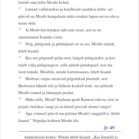
laotab oma tiibu Moabi kohal.
41
Linnad vallutatakse ja kindlused saadakse kätte: sel
päeval on Moabi kangelaste süda otsekui lapsevaevas oleva
naise süda.
42
Ja Moab hävitatakse rahvaste seast, sest ta on
suurustanud Issanda vastu.
43
Pelg, püügiauk ja püüdepael on su ees, Moabi elanik,
ütleb Issand.
44
Kes siis põgeneb pelju eest, langeb püügiauku; ja kes
tuleb välja püügiaugust, selle püüab püüdepael; sest ma
toon temale, Moabile, nende karistusaasta, ütleb Issand.
45
Hesboni varjus seisavad põgenikud jõuetult; sest
Hesbonist lähtub tuli ja Siihoni keskelt leek: see põletab
Moabi oimud ja lärmajate pealae.
46
Häda sulle, Moab! Kaduma peab Kemose rahvas, sest su
pojad võetakse vangi ja su tütred peavad olema vangis!
47
Aga viimseil päevil ma pööran Moabi vangipõlve, ütleb
Issand.” Niipalju kohtust Moabi üle.
Jr 49
1
Ammonlaste kohta: Nõnda ütleb Issand: „Kas Iisraelil ei