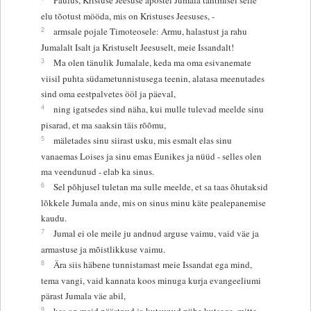
elu tõotust mööda, mis on Kristuses Jeesuses, -
2
armsale pojale Timoteosele: Armu, halastust ja rahu
Jumalalt Isalt ja Kristuselt Jeesuselt, meie Issandalt!
3
Ma olen tänulik Jumalale, keda ma oma esivanemate
viisil puhta südametunnistusega teenin, alatasa meenutades
sind oma eestpalvetes ööl ja päeval,
4
ning igatsedes sind näha, kui mulle tulevad meelde sinu
pisarad, et ma saaksin täis rõõmu,
5
mäletades sinu siirast usku, mis esmalt elas sinu
vanaemas Loises ja sinu emas Eunikes ja nüüd - selles olen
ma veendunud - elab ka sinus.
6
Sel põhjusel tuletan ma sulle meelde, et sa taas õhutaksid
lõkkele Jumala ande, mis on sinus minu käte pealepanemise
kaudu.
7
Jumal ei ole meile ju andnud arguse vaimu, vaid väe ja
armastuse ja mõistlikkuse vaimu.
8
Ära siis häbene tunnistamast meie Issandat ega mind,
tema vangi, vaid kannata koos minuga kurja evangeeliumi
pärast Jumala väe abil,
9
kes on meid päästnud ja kutsunud püha kutsega, mitte