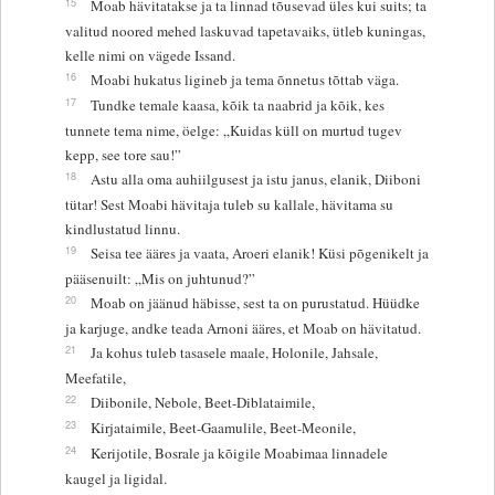
15
Moab hävitatakse ja ta linnad tõusevad üles kui suits; ta
valitud noored mehed laskuvad tapetavaiks, ütleb kuningas,
kelle nimi on vägede Issand.
16
Moabi hukatus ligineb ja tema õnnetus tõttab väga.
17
Tundke temale kaasa, kõik ta naabrid ja kõik, kes
tunnete tema nime, öelge: „Kuidas küll on murtud tugev
kepp, see tore sau!”
18
Astu alla oma auhiilgusest ja istu janus, elanik, Diiboni
tütar! Sest Moabi hävitaja tuleb su kallale, hävitama su
kindlustatud linnu.
19
Seisa tee ääres ja vaata, Aroeri elanik! Küsi põgenikelt ja
pääsenuilt: „Mis on juhtunud?”
20
Moab on jäänud häbisse, sest ta on purustatud. Hüüdke
ja karjuge, andke teada Arnoni ääres, et Moab on hävitatud.
21
Ja kohus tuleb tasasele maale, Holonile, Jahsale,
Meefatile,
22
Diibonile, Nebole, Beet-Diblataimile,
23
Kirjataimile, Beet-Gaamulile, Beet-Meonile,
24
Kerijotile, Bosrale ja kõigile Moabimaa linnadele
kaugel ja ligidal.