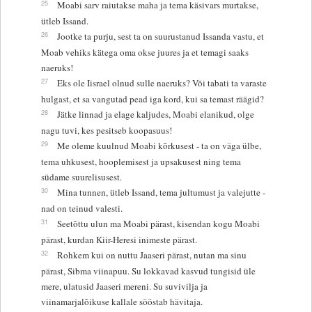
25
Moabi sarv raiutakse maha ja tema käsivars murtakse,
ütleb Issand.
26
Jootke ta purju, sest ta on suurustanud Issanda vastu, et
Moab vehiks kätega oma okse juures ja et temagi saaks
naeruks!
27
Eks ole Iisrael olnud sulle naeruks? Või tabati ta varaste
hulgast, et sa vangutad pead iga kord, kui sa temast räägid?
28
Jätke linnad ja elage kaljudes, Moabi elanikud, olge
nagu tuvi, kes pesitseb koopasuus!
29
Me oleme kuulnud Moabi kõrkusest - ta on väga ülbe,
tema uhkusest, hooplemisest ja upsakusest ning tema
südame suurelisusest.
30
Mina tunnen, ütleb Issand, tema jultumust ja valejutte -
nad on teinud valesti.
31
Seetõttu ulun ma Moabi pärast, kisendan kogu Moabi
pärast, kurdan Kiir-Heresi inimeste pärast.
32
Rohkem kui on nuttu Jaaseri pärast, nutan ma sinu
pärast, Sibma viinapuu. Su lokkavad kasvud tungisid üle
mere, ulatusid Jaaseri mereni. Su suvivilja ja
viinamarjalõikuse kallale sööstab hävitaja.