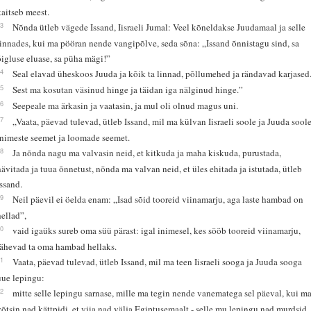
kaitseb meest.
23
Nõnda ütleb vägede Issand, Iisraeli Jumal: Veel kõneldakse Juudamaal ja selle
linnades, kui ma pööran nende vangipõlve, seda sõna: „Issand õnnistagu sind, sa
õigluse eluase, sa püha mägi!”
24
Seal elavad üheskoos Juuda ja kõik ta linnad, põllumehed ja rändavad karjased
25
Sest ma kosutan väsinud hinge ja täidan iga nälginud hinge.”
26
Seepeale ma ärkasin ja vaatasin, ja mul oli olnud magus uni.
27
„Vaata, päevad tulevad, ütleb Issand, mil ma külvan Iisraeli soole ja Juuda sool
inimeste seemet ja loomade seemet.
28
Ja nõnda nagu ma valvasin neid, et kitkuda ja maha kiskuda, purustada,
hävitada ja tuua õnnetust, nõnda ma valvan neid, et üles ehitada ja istutada, ütleb
Issand.
29
Neil päevil ei öelda enam: „Isad sõid tooreid viinamarju, aga laste hambad on
hellad”,
30
vaid igaüks sureb oma süü pärast: igal inimesel, kes sööb tooreid viinamarju,
lähevad ta oma hambad hellaks.
31
Vaata, päevad tulevad, ütleb Issand, mil ma teen Iisraeli sooga ja Juuda sooga
uue lepingu:
32
mitte selle lepingu sarnase, mille ma tegin nende vanematega sel päeval, kui m
võtsin nad kättpidi, et viia nad välja Egiptusemaalt - selle mu lepingu nad murdsid,