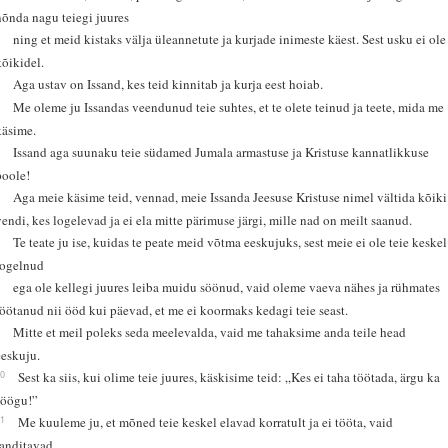
nõnda nagu teiegi juures
2
ning et meid kistaks välja üleannetute ja kurjade inimeste käest. Sest usku ei ole
kõikidel.
3
Aga ustav on Issand, kes teid kinnitab ja kurja eest hoiab.
4
Me oleme ju Issandas veendunud teie suhtes, et te olete teinud ja teete, mida me
käsime.
5
Issand aga suunaku teie südamed Jumala armastuse ja Kristuse kannatlikkuse
poole!
6
Aga meie käsime teid, vennad, meie Issanda Jeesuse Kristuse nimel vältida kõiki
vendi, kes logelevad ja ei ela mitte pärimuse järgi, mille nad on meilt saanud.
7
Te teate ju ise, kuidas te peate meid võtma eeskujuks, sest meie ei ole teie keskel
logelnud
8
ega ole kellegi juures leiba muidu söönud, vaid oleme vaeva nähes ja rühmates
töötanud nii ööd kui päevad, et me ei koormaks kedagi teie seast.
9
Mitte et meil poleks seda meelevalda, vaid me tahaksime anda teile head
eeskuju.
10
Sest ka siis, kui olime teie juures, käskisime teid: „Kes ei taha töötada, ärgu ka
söögu!”
11
Me kuuleme ju, et mõned teie keskel elavad korratult ja ei tööta, vaid
janditavad.