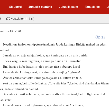
Sisukord
Juhuslik peatükk
Juhuslik salm
Tagasiside
L
0
(79 vastet, leht 1 1-st)
estikeelne Piibel 1997
Õp 25
1
Needki on Saalomoni õpetussõnad, mis Juuda kuninga Hiskija mehed on edasi
andnud:
2
Jumala au on asja salajas hoida, aga kuningate au on asja uurida.
3
Taeva kõrgus, maa sügavus ja kuningate süda on uurimatud.
4
Eralda räbu hõbedast, siis tuleb sellest riist hõbesepa käes!
5
Eemalda õel kuninga eest, siis kinnitub ta aujärg õigluses!
6
Ära tee ennast tähtsaks kuninga ees ja ära asu suurte kohale,
7
sest on parem, kui sulle öeldakse: „Tule siia üles!”, kui et sind alandatakse ülem
ees, keda su silmad on näinud.
8
Ära mine kiiresti kohtu ette, sest mis sa siis viimaks teed, kui su ligimene sind
häbistab?
9
Lahenda oma riiuasi ligimesega, aga teise saladust ära ilmuta,