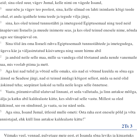
neid; sina oled suur, vägev Jumal, kelle nimi on vägede Issand,
19
suur nõu ja vägev teo poolest, sina, kelle silmad on lahti inimlaste kõigi teede
kohal, et anda igaühele tema teede ja tegude vilja järgi,
20
sina, kes oled teinud tunnustähti ja imetegusid Egiptusemaal ning teed neid
tänapäevani Iisraelis ja muude inimeste seas, ja kes oled teinud enesele nime, nõnd
nagu see tänapäeval on.
21
Sina tõid ära oma Iisraeli rahva Egiptusemaalt tunnustähtede ja imetegudega,
vägeva käe ja väljasirutatud käsivarrega ning suure hirmu abil
22
ja andsid neile selle maa, mille sa vandega olid tõotanud anda nende vanemaile
maa, mis voolab piima ja mett.
23
Aga kui nad tulid ja võtsid selle omaks, siis nad ei võtnud kuulda su sõna ega
käinud su Seaduse järgi, nad ei teinud midagi kõigest sellest, mida sa neid olid
käskinud teha; seepärast lasksid sa tulla neile kogu selle õnnetuse.
24
Vaata, piiramisvallid ulatuvad linnani, et seda vallutada, ja linn antakse mõõga
nälja ja katku abil kaldealaste kätte, kes sõdivad selle vastu. Millest sa oled
rääkinud, see on sündinud, ja vaata, sa ise näed seda.
25
Aga sina, Issand Jumal, ütlesid mulle ometi: Osta raha eest enesele põld ja võta
tunnistajad, ehk küll linn antakse kaldealaste kätte!”
2Ts 3
1
Viimaks veel, vennad, palvetage meie eest, et Issanda sõna leviks ja kirgastuks