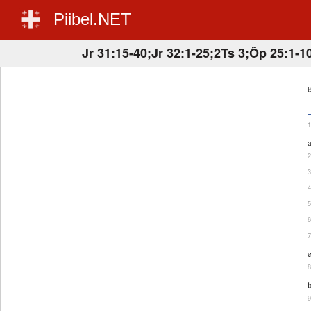
Piibel.NET
Jr 31:15-40;Jr 32:1-25;2Ts 3;Õp 25:1-1
E