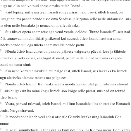
kuigi ma olin nad võtnud enese omaks, ütleb Issand -,
33
vaid leping, mille ma teen Iisraeli sooga pärast neid päevi, ütleb Issand, on
niisugune: ma panen nende sisse oma Seaduse ja kirjutan selle neile südamesse; siis
ma olen neile Jumalaks ja nemad on mulle rahvaks.
34
Siis üks ei õpeta enam teist ega vend venda, öeldes: „Tunne Issandat!”, sest nad
kõik tunnevad mind, niihästi pisikesed kui suured, ütleb Issand; sest ma annan
andeks nende süü ega tuleta enam meelde nende pattu.
35
Nõnda ütleb Issand, kes on pannud päikese valguseks päeval, kuu ja tähtede
korrad valguseks öösel, kes liigutab merd, paneb selle lained kohama - vägede
Issand on tema nimi:
36
Kui need korrad nihkuksid mu palge eest, ütleb Issand, siis lakkaks ka Iisraeli
sugu alatiseks olemast rahvas mu palge ees.
37
Nõnda ütleb Issand: Kui peaks saama mõõta taevast ülal ja uurida maa aluseid
all, siis hülgaksin ka mina kogu Iisraeli soo kõige selle pärast, mis nad on teinud,
ütleb Issand.
38
Vaata, päevad tulevad, ütleb Issand, mil linn Issandale üles ehitatakse Hananeli
tornist Nurgaväravani.
39
Ja mõõdunöör läheb veel edasi otse üle Gaarebi künka ning käändub Goa
suunas.
40
Ja kogu surnukehade ja tuha org, ja kõik põllud kuni Kidroni jõeni, Hobuvärav