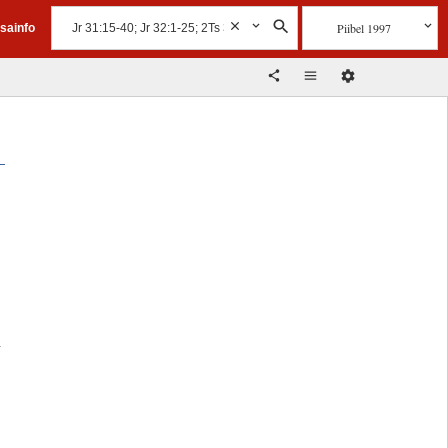
Piibel 1997
isainfo
a