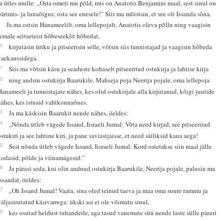
ja ütles mulle: „Osta ometi mu põld, mis on Anatotis Benjamini maal, sest sinul on
pärimis- ja lunaõigus; osta see enesele!” Siis ma mõistsin, et see oli Issanda sõna.
9
Ja ma ostsin Hanameelilt, oma lellepojalt, Anatotis oleva põllu ning vaagisin
temale seitseteist hõbeseeklit hõbedat,
10
kirjutasin üriku ja pitseerisin selle, võtsin siis tunnistajad ja vaagisin hõbeda
vaekaussidega.
11
Siis ma võtsin käsu ja seaduste kohaselt pitseeritud ostukirja ja lahtise kirja
12
ning andsin ostukirja Baarukile, Mahseja poja Neerija pojale, oma lellepoja
Hanameeli ja tunnistajate nähes, kes olid ostukirjale alla kirjutanud, kõigi juutide
nähes, kes istusid vahtkonnaõues.
13
Ja ma käskisin Baarukit nende nähes, öeldes:
14
„Nõnda ütleb vägede Issand, Iisraeli Jumal: Võta need kirjad, see pitseeritud
ostukiri ja see lahtine kiri, ja pane saviastjaisse, et need säiliksid kaua aega!
15
Sest nõnda ütleb vägede Issand, Iisraeli Jumal: Kord ostetakse siin maal jälle
kodasid, põlde ja viinamägesid.”
16
Ja pärast seda, kui olin andnud ostukirja Baarukile, Neerija pojale, palusin ma
Issandat, öeldes:
17
„Oh Issand Jumal! Vaata, sina oled teinud taeva ja maa oma suure rammu ja
väljasirutatud käsivarrega: ükski asi ei ole võimatu sinul,
18
kes osutad heldust tuhandeile, aga tasud vanemate süü nende laste sülle pärast