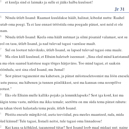
10
et kuulja sind ei laimaks ja sulle ei jääks halba kuulsust!
Jr 31
15
Nõnda ütleb Issand: Raamast kuuldakse häält, halinat, kibedat nuttu: Raahel
nutab oma poegi. Ta ei lase ennast trööstida oma poegade pärast, sest neid ei ole
enam.
16
Nõnda ütleb Issand: Keela oma häält nutmast ja silmi pisaraid valamast, sest su
teol on tasu, ütleb Issand, ja nad tulevad tagasi vaenlase maalt.
17
Sul on lootust tulevikuks, ütleb Issand, su lapsed tulevad tagasi oma maale.
18
Ma olen küll kuulnud, et Efraim haletseb iseennast: „Sina oled mind karistanu
ja ma olen saanud karistuse nagu tõrges härjavärss. Too mind tagasi, et saaksin
pöörduda, sest sina oled Issand, mu Jumal!
19
Sest pärast taganemist ma kahetsen, ja pärast mõistuseletoomist ma löön enesel
vastu puusa; ma häbenen ja tunnen piinlikkust, sest ma kannan oma noorpõlve
teotust.”
20
Eks ole Efraim mulle kalliks pojaks ja lemmiklapseks? Sest iga kord, kui ma
räägin tema vastu, mõtlen ma ikka temale; seetõttu on mu süda tema pärast rahutu:
ma tahan tõesti halastada tema peale, ütleb Issand.
21
Püstita enesele märgikivid, aseta teeviidad, pea meeles maanteed, rada, mida
oled käinud! Tule tagasi, Iisraeli neitsi, tule tagasi oma linnadesse!
22
Kui kaua sa kõhkled, taganenud tütar? Sest Issand loob maal midagi uut: naine