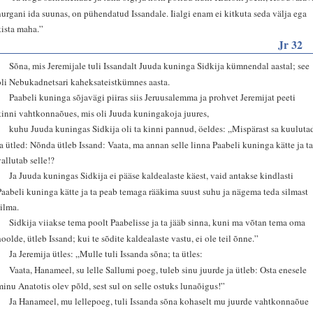
nurgani ida suunas, on pühendatud Issandale. Iialgi enam ei kitkuta seda välja ega
kista maha.”
Jr 32
1
Sõna, mis Jeremijale tuli Issandalt Juuda kuninga Sidkija kümnendal aastal; see
oli Nebukadnetsari kaheksateistkümnes aasta.
2
Paabeli kuninga sõjavägi piiras siis Jeruusalemma ja prohvet Jeremijat peeti
kinni vahtkonnaõues, mis oli Juuda kuningakoja juures,
3
kuhu Juuda kuningas Sidkija oli ta kinni pannud, öeldes: „Mispärast sa kuuluta
ja ütled: Nõnda ütleb Issand: Vaata, ma annan selle linna Paabeli kuninga kätte ja t
vallutab selle!?
4
Ja Juuda kuningas Sidkija ei pääse kaldealaste käest, vaid antakse kindlasti
Paabeli kuninga kätte ja ta peab temaga rääkima suust suhu ja nägema teda silmast
silma.
5
Sidkija viiakse tema poolt Paabelisse ja ta jääb sinna, kuni ma võtan tema oma
hoolde, ütleb Issand; kui te sõdite kaldealaste vastu, ei ole teil õnne.”
6
Ja Jeremija ütles: „Mulle tuli Issanda sõna; ta ütles:
7
Vaata, Hanameel, su lelle Sallumi poeg, tuleb sinu juurde ja ütleb: Osta enesele
minu Anatotis olev põld, sest sul on selle ostuks lunaõigus!”
8
Ja Hanameel, mu lellepoeg, tuli Issanda sõna kohaselt mu juurde vahtkonnaõue