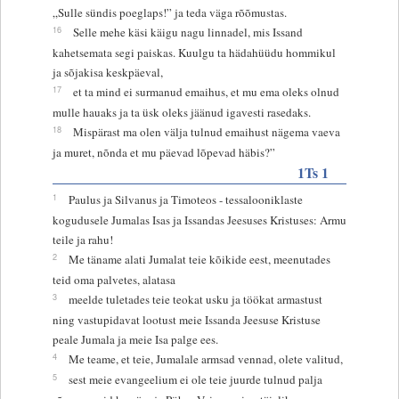
„Sulle sündis poeglaps!” ja teda väga rõõmustas.
16
Selle mehe käsi käigu nagu linnadel, mis Issand
kahetsemata segi paiskas. Kuulgu ta hädahüüdu hommikul
ja sõjakisa keskpäeval,
17
et ta mind ei surmanud emaihus, et mu ema oleks olnud
mulle hauaks ja ta üsk oleks jäänud igavesti rasedaks.
18
Mispärast ma olen välja tulnud emaihust nägema vaeva
ja muret, nõnda et mu päevad lõpevad häbis?”
1Ts 1
1
Paulus ja Silvanus ja Timoteos - tessalooniklaste
kogudusele Jumalas Isas ja Issandas Jeesuses Kristuses: Armu
teile ja rahu!
2
Me täname alati Jumalat teie kõikide eest, meenutades
teid oma palvetes, alatasa
3
meelde tuletades teie teokat usku ja töökat armastust
ning vastupidavat lootust meie Issanda Jeesuse Kristuse
peale Jumala ja meie Isa palge ees.
4
Me teame, et teie, Jumalale armsad vennad, olete valitud,
5
sest meie evangeelium ei ole teie juurde tulnud palja