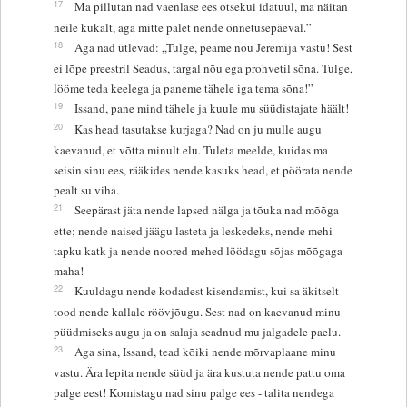
17
Ma pillutan nad vaenlase ees otsekui idatuul, ma näitan
neile kukalt, aga mitte palet nende õnnetusepäeval.”
18
Aga nad ütlevad: „Tulge, peame nõu Jeremija vastu! Sest
ei lõpe preestril Seadus, targal nõu ega prohvetil sõna. Tulge,
lööme teda keelega ja paneme tähele iga tema sõna!”
19
Issand, pane mind tähele ja kuule mu süüdistajate häält!
20
Kas head tasutakse kurjaga? Nad on ju mulle augu
kaevanud, et võtta minult elu. Tuleta meelde, kuidas ma
seisin sinu ees, rääkides nende kasuks head, et pöörata nende
pealt su viha.
21
Seepärast jäta nende lapsed nälga ja tõuka nad mõõga
ette; nende naised jäägu lasteta ja leskedeks, nende mehi
tapku katk ja nende noored mehed löödagu sõjas mõõgaga
maha!
22
Kuuldagu nende kodadest kisendamist, kui sa äkitselt
tood nende kallale röövjõugu. Sest nad on kaevanud minu
püüdmiseks augu ja on salaja seadnud mu jalgadele paelu.
23
Aga sina, Issand, tead kõiki nende mõrvaplaane minu
vastu. Ära lepita nende süüd ja ära kustuta nende pattu oma
palge eest! Komistagu nad sinu palge ees - talita nendega