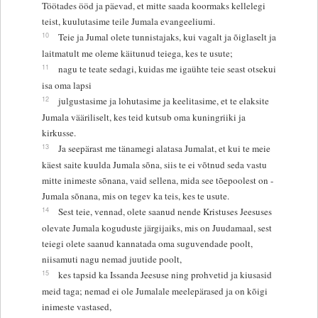
Töötades ööd ja päevad, et mitte saada koormaks kellelegi
teist, kuulutasime teile Jumala evangeeliumi.
10
Teie ja Jumal olete tunnistajaks, kui vagalt ja õiglaselt ja
laitmatult me oleme käitunud teiega, kes te usute;
11
nagu te teate sedagi, kuidas me igaühte teie seast otsekui
isa oma lapsi
12
julgustasime ja lohutasime ja keelitasime, et te elaksite
Jumala vääriliselt, kes teid kutsub oma kuningriiki ja
kirkusse.
13
Ja seepärast me tänamegi alatasa Jumalat, et kui te meie
käest saite kuulda Jumala sõna, siis te ei võtnud seda vastu
mitte inimeste sõnana, vaid sellena, mida see tõepoolest on -
Jumala sõnana, mis on tegev ka teis, kes te usute.
14
Sest teie, vennad, olete saanud nende Kristuses Jeesuses
olevate Jumala koguduste järgijaiks, mis on Juudamaal, sest
teiegi olete saanud kannatada oma suguvendade poolt,
niisamuti nagu nemad juutide poolt,
15
kes tapsid ka Issanda Jeesuse ning prohvetid ja kiusasid
meid taga; nemad ei ole Jumalale meelepärased ja on kõigi
inimeste vastased,