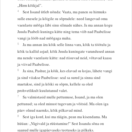
„Hirm kõikjal”.
4
Sest Issand ütleb nõnda: Vaata, ma panen su hirmuks
sulle enesele ja kõigile su sõpradele: need langevad oma
vaenlaste mõõga läbi sinu silmade nähes. Ja ma annan kogu
Juuda Paabeli kuninga kätte ning tema viib nad Paabelisse
vangi ja lööb nad mõõgaga maha.
5
Ja ma annan ära kõik selle linna vara, kõik ta töötulu ja
kõik ta kallid asjad; kõik Juuda kuningate varandused annan
ma nende vaenlaste kätte: nad riisuvad neid, võtavad kaasa
ja viivad Paabelisse.
6
Ja sina, Pashur, ja kõik, kes elavad su kojas, lähete vangi
ja sind viiakse Paabelisse: seal sa sured ja sinna sind
maetakse, sind ja kõiki su sõpru, kellele sa oled
prohvetlikult kuulutanud valet.
7
Sa valmistasid mulle pettumuse, Issand, ja ma olen
pettunud; sa oled minust tugevam ja võitsid. Ma olen iga
päev olnud naeruks, kõik pilkavad mind.
8
Sest iga kord, kui ma räägin, pean ma kisendama. Ma
hüüan: „Vägivald ja rüüstamine!” Sest Issanda sõna on
saanud mulle igapäevaseks teotuseks ja pilkeks.