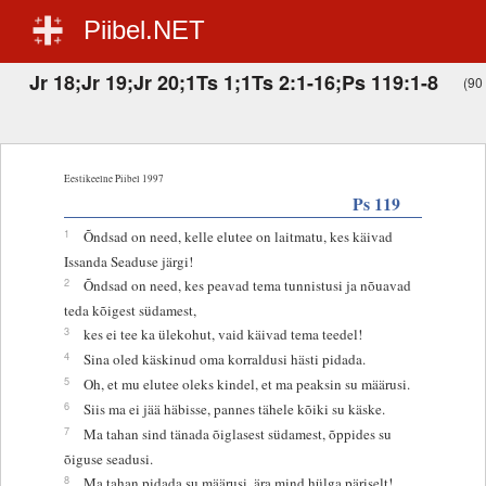
Piibel.NET
Jr 18;Jr 19;Jr 20;1Ts 1;1Ts 2:1-16;Ps 119:1-8
(90 
Eestikeelne Piibel 1997
Ps 119
1
Õndsad on need, kelle elutee on laitmatu, kes käivad
Issanda Seaduse järgi!
2
Õndsad on need, kes peavad tema tunnistusi ja nõuavad
teda kõigest südamest,
3
kes ei tee ka ülekohut, vaid käivad tema teedel!
4
Sina oled käskinud oma korraldusi hästi pidada.
5
Oh, et mu elutee oleks kindel, et ma peaksin su määrusi.
6
Siis ma ei jää häbisse, pannes tähele kõiki su käske.
7
Ma tahan sind tänada õiglasest südamest, õppides su
õiguse seadusi.
8
Ma tahan pidada su määrusi, ära mind hülga päriselt!