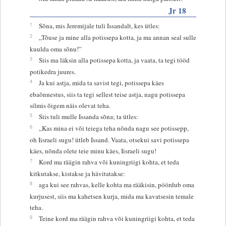
Jr 18
1
Sõna, mis Jeremijale tuli Issandalt, kes ütles:
2
„Tõuse ja mine alla potissepa kotta, ja ma annan seal sulle
kuulda oma sõnu!”
3
Siis ma läksin alla potissepa kotta, ja vaata, ta tegi tööd
potikedra juures.
4
Ja kui astja, mida ta savist tegi, potissepa käes
ebaõnnestus, siis ta tegi sellest teise astja, nagu potissepa
silmis õigem näis olevat teha.
5
Siis tuli mulle Issanda sõna; ta ütles:
6
„Kas mina ei või teiega teha nõnda nagu see potissepp,
oh Iisraeli sugu! ütleb Issand. Vaata, otsekui savi potissepa
käes, nõnda olete teie minu käes, Iisraeli sugu!
7
Kord ma räägin rahva või kuningriigi kohta, et teda
kitkutakse, kistakse ja hävitatakse:
8
aga kui see rahvas, kelle kohta ma rääkisin, pöördub oma
kurjusest, siis ma kahetsen kurja, mida ma kavatsesin temale
teha.
9
Teine kord ma räägin rahva või kuningriigi kohta, et teda