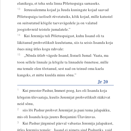
elanikega, et teha seda linna Põletuspaiga sarnaseks.
13
Jeruusalemma kojad ja Juuda kuningate kojad saavad
Põletuspaiga taoliselt rüvetatuiks, kõik kojad, mille katustel
on suitsutatud kõigile taevavägedele ja on valatud
joogiohvreid teistele jumalatele.”
14
Kui Jeremija tuli Põletuspaigast, kuhu Issand oli ta
läkitanud prohvetlikult kuulutama, siis ta seisis Issanda koja
õues ning ütles kogu rahvale:
15
„Nõnda ütleb vägede Issand, Iisraeli Jumal: Vaata, ma
toon sellele linnale ja kõigile ta linnadele õnnetuse, mille
ma temale olen tõotanud, sest nad on teinud oma kaela
kangeks, et mitte kuulda minu sõnu.”
Jr 20
1
Kui preester Pashur, Immeri poeg, kes oli Issanda koja
kõrgeim ülevaataja, kuulis Jeremijat prohvetlikult rääkivat
neid sõnu,
2
siis lõi Pashur prohvet Jeremijat ja pani tema jalapakku,
mis oli Issanda koja juures Benjamini Ülaväravas.
3
Kui Pashur järgmisel päeval vabastas Jeremija jalapakust,
ütles Jeremija temale: „Issand ei nimeta sind Pashuriks, vaid