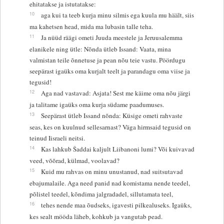
ehitatakse ja istutatakse:
10
aga kui ta teeb kurja minu silmis ega kuula mu häält, siis
ma kahetsen head, mida ma lubasin talle teha.
11
Ja nüüd räägi ometi Juuda meestele ja Jeruusalemma
elanikele ning ütle: Nõnda ütleb Issand: Vaata, mina
valmistan teile õnnetuse ja pean nõu teie vastu. Pöördugu
seepärast igaüks oma kurjalt teelt ja parandagu oma viise ja
tegusid!
12
Aga nad vastavad: Asjata! Sest me käime oma nõu järgi
ja talitame igaüks oma kurja südame paadumuses.
13
Seepärast ütleb Issand nõnda: Küsige ometi rahvaste
seas, kes on kuulnud sellesarnast? Väga hirmsaid tegusid on
teinud Iisraeli neitsi.
14
Kas lahkub Šaddai kaljult Liibanoni lumi? Või kuivavad
veed, võõrad, külmad, voolavad?
15
Kuid mu rahvas on minu unustanud, nad suitsutavad
ebajumalaile. Aga need panid nad komistama nende teedel,
põlistel teedel, kõndima jalgradadel, sillutamata teel,
16
tehes nende maa õudseks, igavesti pilkealuseks. Igaüks,
kes sealt mööda läheb, kohkub ja vangutab pead.