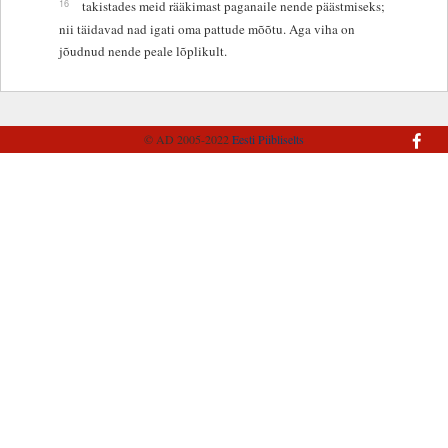
16
takistades meid rääkimast paganaile nende päästmiseks;
nii täidavad nad igati oma pattude mõõtu. Aga viha on
jõudnud nende peale lõplikult.
© AD 2005-2022
Eesti Piibliselts