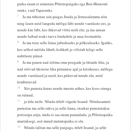
paika enam ei nimetata Põletuspaigaks ega Ben-Hinnomi
oruks, vaid Tapaoruks.
7
Ja ma tühistan siin paigas Juuda ja Jeruusalemma nõu
ning lasen neid langeda mõõga läbi nende vaenlaste ees, ja
nende käe läbi, kes ihkavad võtta neilt elu; ja ma annan
nende laibad roaks taeva lindudele ja maa loomadele.
8
Ja ma teen selle linna jubeduseks ja pilkealuseks. Igaüks,
kes sellest mööda läheb, kohkub ja vilistab kõigi selle
nuhtluste pärast.
9
Ja ma panen nad sööma oma poegade ja tütarde liha, ja
nad söövad üksteise liha piiramise ajal ja kitsikuses, millega
nende vaenlased ja need, kes püüavad nende elu, neid
kimbutavad.
10
Siis purusta kruus nende meeste nähes, kes koos sinuga
on tulnud,
11
ja ütle neile: Nõnda ütleb vägede Issand: Nõndasamuti
purustan ma selle rahva ja selle linna, otsekui purustatakse
potissepa astja, mida ei saa enam parandada; ja Põletuspaika
maetaksegi, sest muud matmispaika ei ole.
12
Nõnda talitan ma selle paigaga, ütleb Issand, ja selle