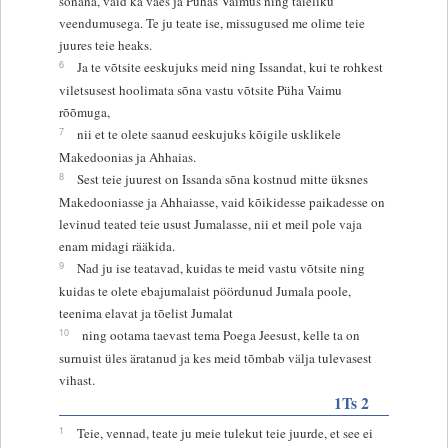
sõnana, vaid ka väes ja Pühas Vaimus ning täieliku
veendumusega. Te ju teate ise, missugused me olime teie
juures teie heaks.
6
Ja te võtsite eeskujuks meid ning Issandat, kui te rohkest
viletsusest hoolimata sõna vastu võtsite Püha Vaimu
rõõmuga,
7
nii et te olete saanud eeskujuks kõigile usklikele
Makedoonias ja Ahhaias.
8
Sest teie juurest on Issanda sõna kostnud mitte üksnes
Makedooniasse ja Ahhaiasse, vaid kõikidesse paikadesse on
levinud teated teie usust Jumalasse, nii et meil pole vaja
enam midagi rääkida.
9
Nad ju ise teatavad, kuidas te meid vastu võtsite ning
kuidas te olete ebajumalaist pöördunud Jumala poole,
teenima elavat ja tõelist Jumalat
10
ning ootama taevast tema Poega Jeesust, kelle ta on
surnuist üles äratanud ja kes meid tõmbab välja tulevasest
vihast.
1Ts 2
1
Teie, vennad, teate ju meie tulekut teie juurde, et see ei