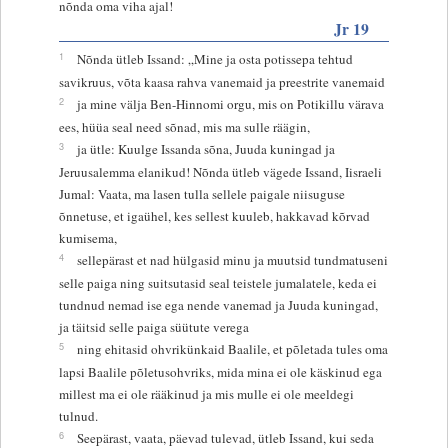
nõnda oma viha ajal!
Jr 19
1
Nõnda ütleb Issand: „Mine ja osta potissepa tehtud
savikruus, võta kaasa rahva vanemaid ja preestrite vanemaid
2
ja mine välja Ben-Hinnomi orgu, mis on Potikillu värava
ees, hüüa seal need sõnad, mis ma sulle räägin,
3
ja ütle: Kuulge Issanda sõna, Juuda kuningad ja
Jeruusalemma elanikud! Nõnda ütleb vägede Issand, Iisraeli
Jumal: Vaata, ma lasen tulla sellele paigale niisuguse
õnnetuse, et igaühel, kes sellest kuuleb, hakkavad kõrvad
kumisema,
4
sellepärast et nad hülgasid minu ja muutsid tundmatuseni
selle paiga ning suitsutasid seal teistele jumalatele, keda ei
tundnud nemad ise ega nende vanemad ja Juuda kuningad,
ja täitsid selle paiga süütute verega
5
ning ehitasid ohvrikünkaid Baalile, et põletada tules oma
lapsi Baalile põletusohvriks, mida mina ei ole käskinud ega
millest ma ei ole rääkinud ja mis mulle ei ole meeldegi
tulnud.
6
Seepärast, vaata, päevad tulevad, ütleb Issand, kui seda