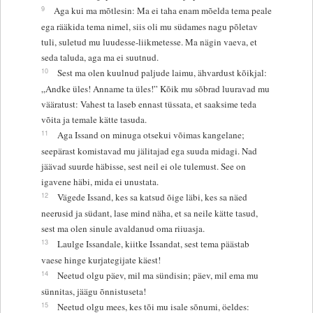
9
Aga kui ma mõtlesin: Ma ei taha enam mõelda tema peale
ega rääkida tema nimel, siis oli mu südames nagu põletav
tuli, suletud mu luudesse-liikmetesse. Ma nägin vaeva, et
seda taluda, aga ma ei suutnud.
10
Sest ma olen kuulnud paljude laimu, ähvardust kõikjal:
„Andke üles! Anname ta üles!” Kõik mu sõbrad luuravad mu
vääratust: Vahest ta laseb ennast tüssata, et saaksime teda
võita ja temale kätte tasuda.
11
Aga Issand on minuga otsekui võimas kangelane;
seepärast komistavad mu jälitajad ega suuda midagi. Nad
jäävad suurde häbisse, sest neil ei ole tulemust. See on
igavene häbi, mida ei unustata.
12
Vägede Issand, kes sa katsud õige läbi, kes sa näed
neerusid ja südant, lase mind näha, et sa neile kätte tasud,
sest ma olen sinule avaldanud oma riiuasja.
13
Laulge Issandale, kiitke Issandat, sest tema päästab
vaese hinge kurjategijate käest!
14
Neetud olgu päev, mil ma sündisin; päev, mil ema mu
sünnitas, jäägu õnnistuseta!
15
Neetud olgu mees, kes tõi mu isale sõnumi, öeldes: