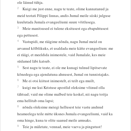
ole läinud tühja.
2
Kuigi me just enne, nagu te teate, olime kannatanud ja
meid teotati Filippi linnas, andis Jumal meile siiski julguse
kuulutada Jumala evangeeliumi suure võitlusega.
3
Meie manitsused ei tulene eksitusest ega ebapuhtusest
ega pettusest.
4
Vastupidi, me räägime nõnda, nagu Jumal meid on
arvanud kõlblikuks, et usaldada meie kätte evangeelium: me
ei räägi, et meeldida inimestele, vaid Jumalale, kes meie
südamed läbi katsub.
5
Sest nagu te teate, ei ole me kunagi tulnud lipitsevate
kõnedega ega ajendatuna ahnusest, Jumal on tunnistajaks.
6
Me ei otsi kiitust inimestelt, ei teilt ega muilt,
7
kuigi me kui Kristuse apostlid oleksime võinud olla
tähtsad; vaid me olime malbed teie keskel, nii nagu toitja
ema hellitab oma lapsi;
8
nõnda oleksime meiegi hellusest teie vastu andnud
heameelega teile mitte üksnes Jumala evangeeliumi, vaid ka
oma hinge, kuna te olite saanud meile armsaks.
9
Teie ju mäletate, vennad, meie vaeva ja pingutust!