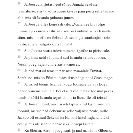
26
Ja Joosua kirjutas need sõnad Jumala Seaduse
raamatusse; siis ta võttis suure kivi ja pani püsti selle tamme
alla, mis oli Issanda pühamu juures.
27
Ja Joosua ütles kogu rahvale: „Vaata, see kivi olgu
tunnistajaks meie vastu, sest see on kuulnud kõiki Issanda
sõnu, mis ta meile on öelnud. Ja see olgu tunnistajaks teie
vastu, et te ei salgaks oma Jumalat!”
28
Siis Joosua saatis rahva minema, igaühe ta pärisosale.
29
Ja pärast neid sündmusi suri Issanda sulane Joosua,
Nuuni poeg, saja kümne aasta vanuses.
30
Ja nad matsid tema ta pärisosa maa-alale Timnat-
Serahisse, mis on Efraimi mäestikus põhja pool Gaasi mäge.
31
Ja Iisrael teenis Issandat kogu Joosua eluaja ja kogu
nende vanemate eluaja, kes elasid veel pärast Joosuat ja kes
tundsid kõiki Issanda tegusid, mis ta Iisraelile oli teinud.
32
Ja Joosepi luud, mis Iisraeli lapsed olid Egiptusest ära
toonud, matsid nad Sekemisse selle väljaosa peale, mille
Jaakob oli ostnud Sekemi isa Hamori lastelt saja rahatüki
eest ja mis oli saanud pärisosaks Joosepi lastele.
33
Ka Eleasar, Aaroni poeg, suri, ja nad matsid ta Gibeasse,