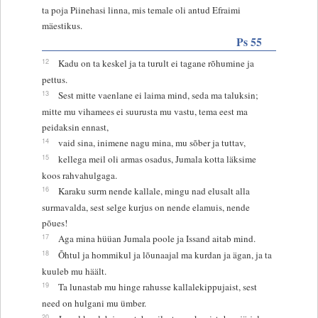
ta poja Piinehasi linna, mis temale oli antud Efraimi
mäestikus.
Ps 55
12
Kadu on ta keskel ja ta turult ei tagane rõhumine ja
pettus.
13
Sest mitte vaenlane ei laima mind, seda ma taluksin;
mitte mu vihamees ei suurusta mu vastu, tema eest ma
peidaksin ennast,
14
vaid sina, inimene nagu mina, mu sõber ja tuttav,
15
kellega meil oli armas osadus, Jumala kotta läksime
koos rahvahulgaga.
16
Karaku surm nende kallale, mingu nad elusalt alla
surmavalda, sest selge kurjus on nende elamuis, nende
põues!
17
Aga mina hüüan Jumala poole ja Issand aitab mind.
18
Õhtul ja hommikul ja lõunaajal ma kurdan ja ägan, ja ta
kuuleb mu häält.
19
Ta lunastab mu hinge rahusse kallalekippujaist, sest
need on hulgani mu ümber.
20