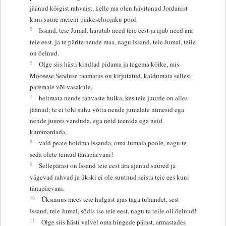
jäänud kõigist rahvaist, kelle ma olen hävitanud Jordanist
kuni suure mereni päikeseloojaku pool.
5
Issand, teie Jumal, hajutab need teie eest ja ajab need ära
teie eest, ja te pärite nende maa, nagu Issand, teie Jumal, teile
on öelnud.
6
Olge siis hästi kindlad pidama ja tegema kõike, mis
Moosese Seaduse raamatus on kirjutatud, kaldumata sellest
paremale või vasakule,
7
heitmata nende rahvaste hulka, kes teie juurde on alles
jäänud; te ei tohi suhu võtta nende jumalate nimesid ega
nende juures vanduda, ega neid teenida ega neid
kummardada,
8
vaid peate hoidma Issanda, oma Jumala poole, nagu te
seda olete teinud tänapäevani!
9
Sellepärast on Issand teie eest ära ajanud suured ja
vägevad rahvad ja ükski ei ole suutnud seista teie ees kuni
tänapäevani.
10
Üksainus mees teie hulgast ajas taga tuhandet, sest
Issand, teie Jumal, sõdis ise teie eest, nagu ta teile oli öelnud!
11
Olge siis hästi valvel oma hingede pärast, armastades