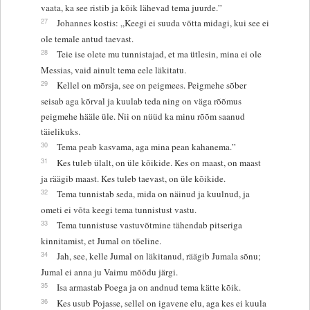
vaata, ka see ristib ja kõik lähevad tema juurde.”
27
Johannes kostis: „Keegi ei suuda võtta midagi, kui see ei
ole temale antud taevast.
28
Teie ise olete mu tunnistajad, et ma ütlesin, mina ei ole
Messias, vaid ainult tema eele läkitatu.
29
Kellel on mõrsja, see on peigmees. Peigmehe sõber
seisab aga kõrval ja kuulab teda ning on väga rõõmus
peigmehe hääle üle. Nii on nüüd ka minu rõõm saanud
täielikuks.
30
Tema peab kasvama, aga mina pean kahanema.”
31
Kes tuleb ülalt, on üle kõikide. Kes on maast, on maast
ja räägib maast. Kes tuleb taevast, on üle kõikide.
32
Tema tunnistab seda, mida on näinud ja kuulnud, ja
ometi ei võta keegi tema tunnistust vastu.
33
Tema tunnistuse vastuvõtmine tähendab pitseriga
kinnitamist, et Jumal on tõeline.
34
Jah, see, kelle Jumal on läkitanud, räägib Jumala sõnu;
Jumal ei anna ju Vaimu mõõdu järgi.
35
Isa armastab Poega ja on andnud tema kätte kõik.
36
Kes usub Pojasse, sellel on igavene elu, aga kes ei kuula