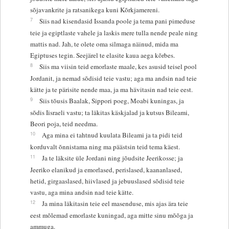
sõjavankrite ja ratsanikega kuni Kõrkjamereni.
7
Siis nad kisendasid Issanda poole ja tema pani pimeduse
teie ja egiptlaste vahele ja laskis mere tulla nende peale ning
mattis nad. Jah, te olete oma silmaga näinud, mida ma
Egiptuses tegin. Seejärel te elasite kaua aega kõrbes.
8
Siis ma viisin teid emorlaste maale, kes asusid teisel pool
Jordanit, ja nemad sõdisid teie vastu; aga ma andsin nad teie
kätte ja te pärisite nende maa, ja ma hävitasin nad teie eest.
9
Siis tõusis Baalak, Sippori poeg, Moabi kuningas, ja
sõdis Iisraeli vastu; ta läkitas käskjalad ja kutsus Bileami,
Beori poja, teid needma.
10
Aga mina ei tahtnud kuulata Bileami ja ta pidi teid
korduvalt õnnistama ning ma päästsin teid tema käest.
11
Ja te läksite üle Jordani ning jõudsite Jeerikosse; ja
Jeeriko elanikud ja emorlased, perislased, kaananlased,
hetid, girgaaslased, hiivlased ja jebuuslased sõdisid teie
vastu, aga mina andsin nad teie kätte.
12
Ja mina läkitasin teie eel masenduse, mis ajas ära teie
eest mõlemad emorlaste kuningad, aga mitte sinu mõõga ja
ammuga.