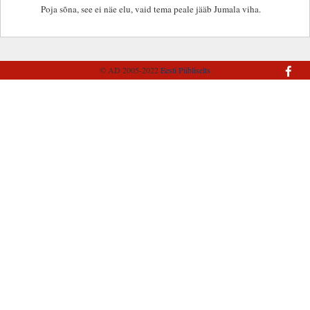
Poja sõna, see ei näe elu, vaid tema peale jääb Jumala viha.
© AD 2005-2022
Eesti Piibliselts