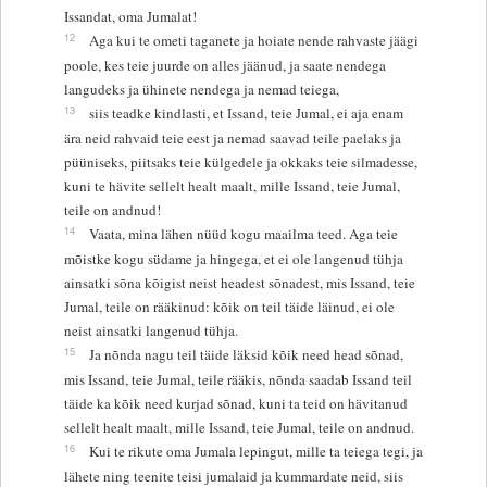
Issandat, oma Jumalat!
12
Aga kui te ometi taganete ja hoiate nende rahvaste jäägi
poole, kes teie juurde on alles jäänud, ja saate nendega
langudeks ja ühinete nendega ja nemad teiega,
13
siis teadke kindlasti, et Issand, teie Jumal, ei aja enam
ära neid rahvaid teie eest ja nemad saavad teile paelaks ja
püüniseks, piitsaks teie külgedele ja okkaks teie silmadesse,
kuni te hävite sellelt healt maalt, mille Issand, teie Jumal,
teile on andnud!
14
Vaata, mina lähen nüüd kogu maailma teed. Aga teie
mõistke kogu südame ja hingega, et ei ole langenud tühja
ainsatki sõna kõigist neist headest sõnadest, mis Issand, teie
Jumal, teile on rääkinud: kõik on teil täide läinud, ei ole
neist ainsatki langenud tühja.
15
Ja nõnda nagu teil täide läksid kõik need head sõnad,
mis Issand, teie Jumal, teile rääkis, nõnda saadab Issand teil
täide ka kõik need kurjad sõnad, kuni ta teid on hävitanud
sellelt healt maalt, mille Issand, teie Jumal, teile on andnud.
16
Kui te rikute oma Jumala lepingut, mille ta teiega tegi, ja
lähete ning teenite teisi jumalaid ja kummardate neid, siis