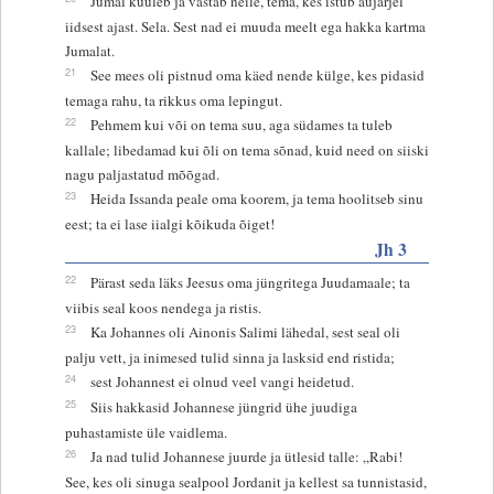
Jumal kuuleb ja vastab neile, tema, kes istub aujärjel
iidsest ajast. Sela. Sest nad ei muuda meelt ega hakka kartma
Jumalat.
21
See mees oli pistnud oma käed nende külge, kes pidasid
temaga rahu, ta rikkus oma lepingut.
22
Pehmem kui või on tema suu, aga südames ta tuleb
kallale; libedamad kui õli on tema sõnad, kuid need on siiski
nagu paljastatud mõõgad.
23
Heida Issanda peale oma koorem, ja tema hoolitseb sinu
eest; ta ei lase iialgi kõikuda õiget!
Jh 3
22
Pärast seda läks Jeesus oma jüngritega Juudamaale; ta
viibis seal koos nendega ja ristis.
23
Ka Johannes oli Ainonis Salimi lähedal, sest seal oli
palju vett, ja inimesed tulid sinna ja lasksid end ristida;
24
sest Johannest ei olnud veel vangi heidetud.
25
Siis hakkasid Johannese jüngrid ühe juudiga
puhastamiste üle vaidlema.
26
Ja nad tulid Johannese juurde ja ütlesid talle: „Rabi!
See, kes oli sinuga sealpool Jordanit ja kellest sa tunnistasid,