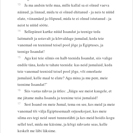
13
Ja ma andsin teile maa, mille kallal sa ei olnud vaeva
näinud, ja linnad, mida te ei olnud ehitanud - ja neis te nüüd
elate, viinamäed ja õlipuud, mida te ei olnud istutanud - ja
neist te nüüd sööte.
14
Sellepärast kartke nüüd Issandat ja teenige teda
laitmatult ja ustavalt ja kõrvaldage jumalad, keda teie
vanemad on teeninud teisel pool jõge ja Egiptuses, ja
teenige Issandat!
15
Aga kui teie silmis on halb teenida Issandat, siis valige
endile täna, keda te tahate teenida: kas neid jumalaid, keda
teie vanemad teenisid teisel pool jõge, või emorlaste
jumalaid, kelle maal te elate? Aga mina ja mu pere, meie
teenime Issandat!”
16
Siis vastas rahvas ja ütles: „Jäägu see meist kaugele, et
me jätame maha Issanda ja teenime teisi jumalaid!
17
Sest Issand on meie Jumal, tema on see, kes meid ja meie
vanemad tõi välja Egiptusemaalt orjusekojast, kes meie
silma ees tegi neid suuri tunnustähti ja kes meid hoidis kogu
sellel teel, mida me käisime, ja kõigi rahvaste seas, kelle
keskelt me läbi läksime.