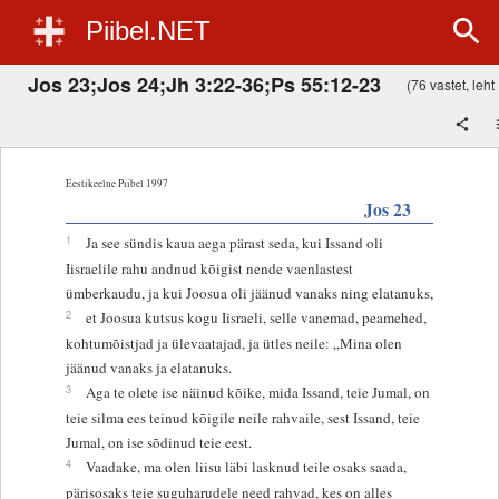
Piibel.NET
Jos 23;Jos 24;Jh 3:22-36;Ps 55:12-23
(76 vastet, leht 
Eestikeelne Piibel 1997
Jos 23
1
Ja see sündis kaua aega pärast seda, kui Issand oli
Iisraelile rahu andnud kõigist nende vaenlastest
ümberkaudu, ja kui Joosua oli jäänud vanaks ning elatanuks,
2
et Joosua kutsus kogu Iisraeli, selle vanemad, peamehed,
kohtumõistjad ja ülevaatajad, ja ütles neile: „Mina olen
jäänud vanaks ja elatanuks.
3
Aga te olete ise näinud kõike, mida Issand, teie Jumal, on
teie silma ees teinud kõigile neile rahvaile, sest Issand, teie
Jumal, on ise sõdinud teie eest.
4
Vaadake, ma olen liisu läbi lasknud teile osaks saada,
pärisosaks teie suguharudele need rahvad, kes on alles