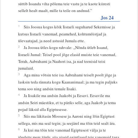
süttib Issanda viha põlema teie vastu ja te kaote kiiresti
sellelt healt maalt, mille ta teile on andnud.”
Jos 24
1
Siis Joosua kogus kõik Iisraeli suguharud Sekemisse ja
kutsus Iisraeli vanemad, peamehed, kohtumõistjad ja
ülevaatajad, ja need astusid Jumala ette.
2
Ja Joosua ütles kogu rahvale: „Nõnda ütleb Issand,
Iisraeli Jumal: Teisel pool jõge elasid muiste teie vanemad,
Terah, Aabrahami ja Naahori isa, ja nad teenisid teisi
jumalaid.
3
Aga mina võtsin teie isa Aabrahami teiselt poolt jõge ja
lasksin teda rännata kogu Kaananimaal; ja ma tegin paljuks
tema soo ning andsin temale Iisaki.
4
Ja Iisakile ma andsin Jaakobi ja Eesavi. Eesavile ma
andsin Seiri mäestiku, et ta päriks selle, aga Jaakob ja tema
pojad läksid alla Egiptusesse.
5
Siis ma läkitasin Moosese ja Aaroni ning lõin Egiptust
sellega, mis ma seal tegin; ja seejärel ma tõin teid sealt ära.
6
Ja kui ma tõin teie vanemad Egiptusest välja ja te
jõudsite mere äärde, siis ajasid egiptlased teie vanemaid taga