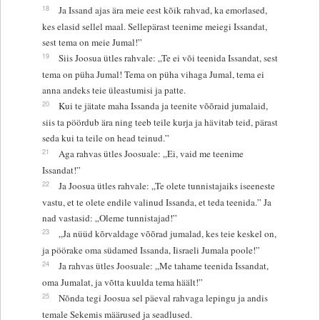
18
Ja Issand ajas ära meie eest kõik rahvad, ka emorlased,
kes elasid sellel maal. Sellepärast teenime meiegi Issandat,
sest tema on meie Jumal!”
19
Siis Joosua ütles rahvale: „Te ei või teenida Issandat, sest
tema on püha Jumal! Tema on püha vihaga Jumal, tema ei
anna andeks teie üleastumisi ja patte.
20
Kui te jätate maha Issanda ja teenite võõraid jumalaid,
siis ta pöördub ära ning teeb teile kurja ja hävitab teid, pärast
seda kui ta teile on head teinud.”
21
Aga rahvas ütles Joosuale: „Ei, vaid me teenime
Issandat!”
22
Ja Joosua ütles rahvale: „Te olete tunnistajaiks iseeneste
vastu, et te olete endile valinud Issanda, et teda teenida.” Ja
nad vastasid: „Oleme tunnistajad!”
23
„Ja nüüd kõrvaldage võõrad jumalad, kes teie keskel on,
ja pöörake oma südamed Issanda, Iisraeli Jumala poole!”
24
Ja rahvas ütles Joosuale: „Me tahame teenida Issandat,
oma Jumalat, ja võtta kuulda tema häält!”
25
Nõnda tegi Joosua sel päeval rahvaga lepingu ja andis
temale Sekemis määrused ja seadlused.