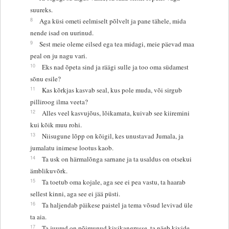
suureks.
8
Aga küsi ometi eelmiselt põlvelt ja pane tähele, mida
nende isad on uurinud.
9
Sest meie oleme eilsed ega tea midagi, meie päevad maa
peal on ju nagu vari.
10
Eks nad õpeta sind ja räägi sulle ja too oma südamest
sõnu esile?
11
Kas kõrkjas kasvab seal, kus pole muda, või sirgub
pilliroog ilma veeta?
12
Alles veel kasvujõus, lõikamata, kuivab see kiiremini
kui kõik muu rohi.
13
Niisugune lõpp on kõigil, kes unustavad Jumala, ja
jumalatu inimese lootus kaob.
14
Ta usk on härmalõnga sarnane ja ta usaldus on otsekui
ämblikuvõrk.
15
Ta toetub oma kojale, aga see ei pea vastu, ta haarab
sellest kinni, aga see ei jää püsti.
16
Ta haljendab päikese paistel ja tema võsud levivad üle
ta aia.
17
Ta juured on põimunud kivikangrusse, ta näeb kivide