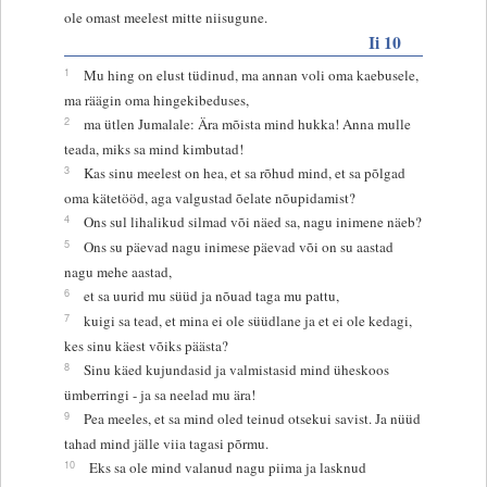
ole omast meelest mitte niisugune.
Ii 10
1
Mu hing on elust tüdinud, ma annan voli oma kaebusele,
ma räägin oma hingekibeduses,
2
ma ütlen Jumalale: Ära mõista mind hukka! Anna mulle
teada, miks sa mind kimbutad!
3
Kas sinu meelest on hea, et sa rõhud mind, et sa põlgad
oma kätetööd, aga valgustad õelate nõupidamist?
4
Ons sul lihalikud silmad või näed sa, nagu inimene näeb?
5
Ons su päevad nagu inimese päevad või on su aastad
nagu mehe aastad,
6
et sa uurid mu süüd ja nõuad taga mu pattu,
7
kuigi sa tead, et mina ei ole süüdlane ja et ei ole kedagi,
kes sinu käest võiks päästa?
8
Sinu käed kujundasid ja valmistasid mind üheskoos
ümberringi - ja sa neelad mu ära!
9
Pea meeles, et sa mind oled teinud otsekui savist. Ja nüüd
tahad mind jälle viia tagasi põrmu.
10
Eks sa ole mind valanud nagu piima ja lasknud