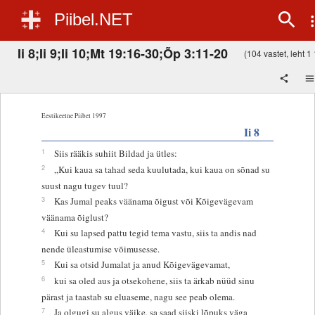
Piibel.NET
Ii 8;Ii 9;Ii 10;Mt 19:16-30;Õp 3:11-20
(104 vastet, leht 1 
Eestikeelne Piibel 1997
Ii 8
1
Siis rääkis suhiit Bildad ja ütles:
2
„Kui kaua sa tahad seda kuulutada, kui kaua on sõnad su
suust nagu tugev tuul?
3
Kas Jumal peaks väänama õigust või Kõigevägevam
väänama õiglust?
4
Kui su lapsed pattu tegid tema vastu, siis ta andis nad
nende üleastumise võimusesse.
5
Kui sa otsid Jumalat ja anud Kõigevägevamat,
6
kui sa oled aus ja otsekohene, siis ta ärkab nüüd sinu
pärast ja taastab su eluaseme, nagu see peab olema.
7
Ja olgugi su algus väike, sa saad siiski lõpuks väga