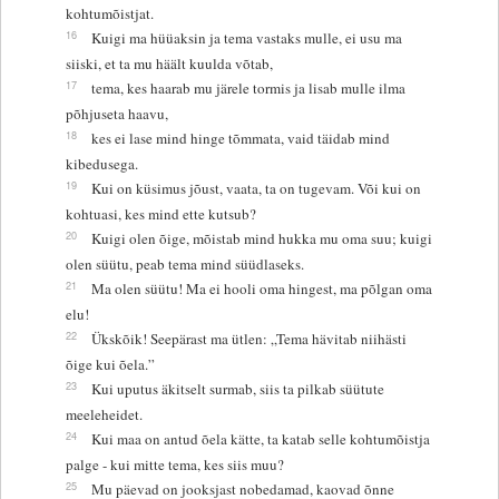
kohtumõistjat.
16
Kuigi ma hüüaksin ja tema vastaks mulle, ei usu ma
siiski, et ta mu häält kuulda võtab,
17
tema, kes haarab mu järele tormis ja lisab mulle ilma
põhjuseta haavu,
18
kes ei lase mind hinge tõmmata, vaid täidab mind
kibedusega.
19
Kui on küsimus jõust, vaata, ta on tugevam. Või kui on
kohtuasi, kes mind ette kutsub?
20
Kuigi olen õige, mõistab mind hukka mu oma suu; kuigi
olen süütu, peab tema mind süüdlaseks.
21
Ma olen süütu! Ma ei hooli oma hingest, ma põlgan oma
elu!
22
Ükskõik! Seepärast ma ütlen: „Tema hävitab niihästi
õige kui õela.”
23
Kui uputus äkitselt surmab, siis ta pilkab süütute
meeleheidet.
24
Kui maa on antud õela kätte, ta katab selle kohtumõistja
palge - kui mitte tema, kes siis muu?
25
Mu päevad on jooksjast nobedamad, kaovad õnne