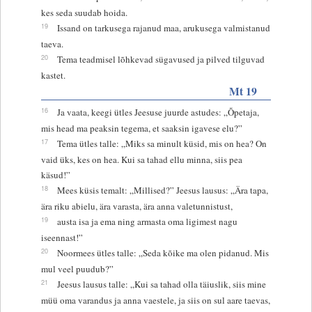
kes seda suudab hoida.
19
Issand on tarkusega rajanud maa, arukusega valmistanud
taeva.
20
Tema teadmisel lõhkevad sügavused ja pilved tilguvad
kastet.
Mt 19
16
Ja vaata, keegi ütles Jeesuse juurde astudes: „Õpetaja,
mis head ma peaksin tegema, et saaksin igavese elu?”
17
Tema ütles talle: „Miks sa minult küsid, mis on hea? On
vaid üks, kes on hea. Kui sa tahad ellu minna, siis pea
käsud!”
18
Mees küsis temalt: „Millised?” Jeesus lausus: „Ära tapa,
ära riku abielu, ära varasta, ära anna valetunnistust,
19
austa isa ja ema ning armasta oma ligimest nagu
iseennast!”
20
Noormees ütles talle: „Seda kõike ma olen pidanud. Mis
mul veel puudub?”
21
Jeesus lausus talle: „Kui sa tahad olla täiuslik, siis mine
müü oma varandus ja anna vaestele, ja siis on sul aare taevas,