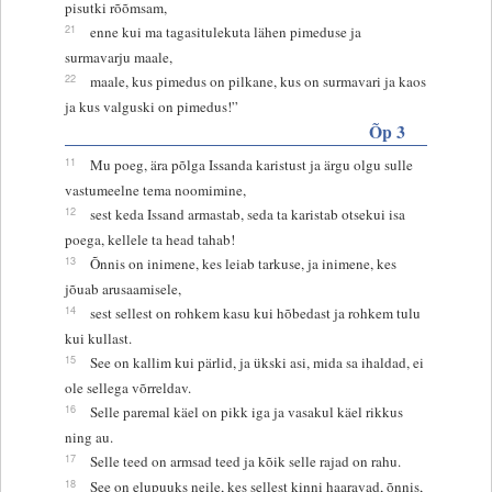
pisutki rõõmsam,
21
enne kui ma tagasitulekuta lähen pimeduse ja
surmavarju maale,
22
maale, kus pimedus on pilkane, kus on surmavari ja kaos
ja kus valguski on pimedus!”
Õp 3
11
Mu poeg, ära põlga Issanda karistust ja ärgu olgu sulle
vastumeelne tema noomimine,
12
sest keda Issand armastab, seda ta karistab otsekui isa
poega, kellele ta head tahab!
13
Õnnis on inimene, kes leiab tarkuse, ja inimene, kes
jõuab arusaamisele,
14
sest sellest on rohkem kasu kui hõbedast ja rohkem tulu
kui kullast.
15
See on kallim kui pärlid, ja ükski asi, mida sa ihaldad, ei
ole sellega võrreldav.
16
Selle paremal käel on pikk iga ja vasakul käel rikkus
ning au.
17
Selle teed on armsad teed ja kõik selle rajad on rahu.
18
See on elupuuks neile, kes sellest kinni haaravad, õnnis,