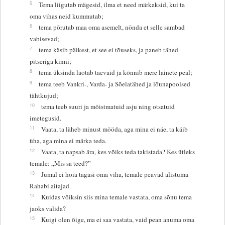
5
Tema liigutab mägesid, ilma et need märkaksid, kui ta
oma vihas neid kummutab;
6
tema põrutab maa oma asemelt, nõnda et selle sambad
vabisevad;
7
tema käsib päikest, et see ei tõuseks, ja paneb tähed
pitseriga kinni;
8
tema üksinda laotab taevaid ja kõnnib mere lainete peal;
9
tema teeb Vankri-, Varda- ja Sõelatähed ja lõunapoolsed
tähtkujud;
10
tema teeb suuri ja mõistmatuid asju ning otsatuid
imetegusid.
11
Vaata, ta läheb minust mööda, aga mina ei näe, ta käib
üha, aga mina ei märka teda.
12
Vaata, ta napsab ära, kes võiks teda takistada? Kes ütleks
temale: „Mis sa teed?”
13
Jumal ei hoia tagasi oma viha, temale peavad alistuma
Rahabi aitajad.
14
Kuidas võiksin siis mina temale vastata, oma sõnu tema
jaoks valida?
15
Kuigi olen õige, ma ei saa vastata, vaid pean anuma oma