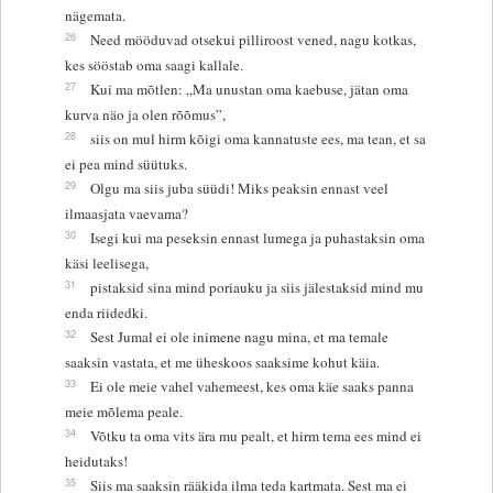
nägemata.
26
Need mööduvad otsekui pilliroost vened, nagu kotkas,
kes sööstab oma saagi kallale.
27
Kui ma mõtlen: „Ma unustan oma kaebuse, jätan oma
kurva näo ja olen rõõmus”,
28
siis on mul hirm kõigi oma kannatuste ees, ma tean, et sa
ei pea mind süütuks.
29
Olgu ma siis juba süüdi! Miks peaksin ennast veel
ilmaasjata vaevama?
30
Isegi kui ma peseksin ennast lumega ja puhastaksin oma
käsi leelisega,
31
pistaksid sina mind poriauku ja siis jälestaksid mind mu
enda riidedki.
32
Sest Jumal ei ole inimene nagu mina, et ma temale
saaksin vastata, et me üheskoos saaksime kohut käia.
33
Ei ole meie vahel vahemeest, kes oma käe saaks panna
meie mõlema peale.
34
Võtku ta oma vits ära mu pealt, et hirm tema ees mind ei
heidutaks!
35
Siis ma saaksin rääkida ilma teda kartmata. Sest ma ei