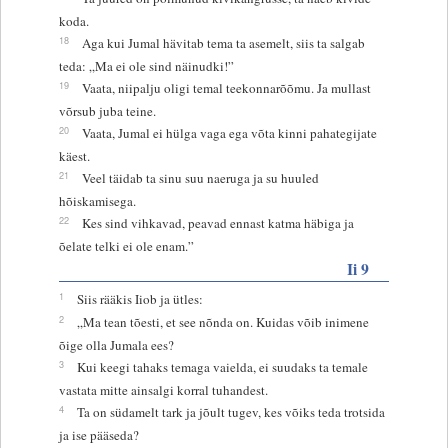
koda.
18
Aga kui Jumal hävitab tema ta asemelt, siis ta salgab
teda: „Ma ei ole sind näinudki!”
19
Vaata, niipalju oligi temal teekonnarõõmu. Ja mullast
võrsub juba teine.
20
Vaata, Jumal ei hülga vaga ega võta kinni pahategijate
käest.
21
Veel täidab ta sinu suu naeruga ja su huuled
hõiskamisega.
22
Kes sind vihkavad, peavad ennast katma häbiga ja
õelate telki ei ole enam.”
Ii 9
1
Siis rääkis Iiob ja ütles:
2
„Ma tean tõesti, et see nõnda on. Kuidas võib inimene
õige olla Jumala ees?
3
Kui keegi tahaks temaga vaielda, ei suudaks ta temale
vastata mitte ainsalgi korral tuhandest.
4
Ta on südamelt tark ja jõult tugev, kes võiks teda trotsida
ja ise pääseda?