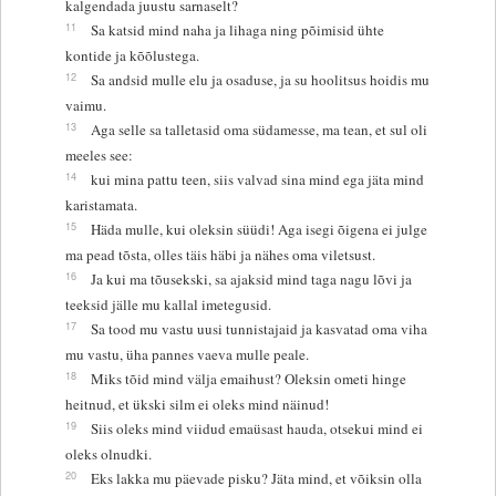
kalgendada juustu sarnaselt?
11
Sa katsid mind naha ja lihaga ning põimisid ühte
kontide ja kõõlustega.
12
Sa andsid mulle elu ja osaduse, ja su hoolitsus hoidis mu
vaimu.
13
Aga selle sa talletasid oma südamesse, ma tean, et sul oli
meeles see:
14
kui mina pattu teen, siis valvad sina mind ega jäta mind
karistamata.
15
Häda mulle, kui oleksin süüdi! Aga isegi õigena ei julge
ma pead tõsta, olles täis häbi ja nähes oma viletsust.
16
Ja kui ma tõusekski, sa ajaksid mind taga nagu lõvi ja
teeksid jälle mu kallal imetegusid.
17
Sa tood mu vastu uusi tunnistajaid ja kasvatad oma viha
mu vastu, üha pannes vaeva mulle peale.
18
Miks tõid mind välja emaihust? Oleksin ometi hinge
heitnud, et ükski silm ei oleks mind näinud!
19
Siis oleks mind viidud emaüsast hauda, otsekui mind ei
oleks olnudki.
20
Eks lakka mu päevade pisku? Jäta mind, et võiksin olla