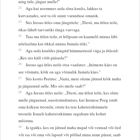
ning tule, järgne mulle!”
22
Aga kui noormees seda sõna kuulis, lahkus ta
kurvastades, sest ta oli suure varanduse omanik.
23
Siis Jeesus ütles oma jüngritele: „Tõesti, ma ütlen teile,
rikas läheb taevariiki ränga vaevaga.
24
Taas ma ütlen teile, et hõlpsam on kaamelil minna läbi
nõelasilma kui rikkal minna Jumala riiki.”
25
Aga seda kuuldes jüngrid hämmastusid väga ja ütlesid:
„Kes siis küll võib pääseda?”
26
Jeesus aga ütles neile otsa vaadates: „Inimeste käes on
see võimatu, kõik on aga võimalik Jumala käes.”
27
Siis kostis Peetrus: „Vaata, meie oleme jätnud kõik maha
ja järgnenud sulle. Mis siis meile saab?”
28
Aga Jeesus ütles neile: „Tõesti, ma ütlen teile, kes olete
mulle järgnenud, uuestisündimises, kui Inimese Poeg istub
oma kirkuse troonile, istute ka teie kaheteistkümnele
troonile Iisraeli kaheteistkümne suguharu üle kohut
mõistma.
29
Ja igaüks, kes on jätnud maha majad või vennad või õed
või isa või ema või lapsed või põllud minu nime pärast, saab