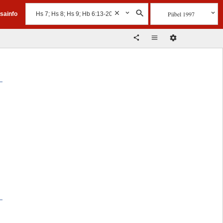
Piibel 1997
isainfo