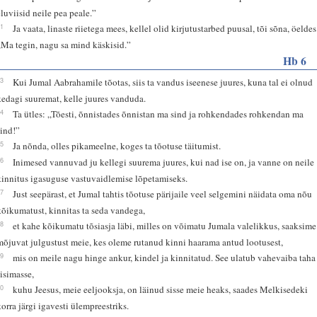
eluviisid neile pea peale.”
11
Ja vaata, linaste riietega mees, kellel olid kirjutustarbed puusal, tõi sõna, öeldes
„Ma tegin, nagu sa mind käskisid.”
Hb 6
13
Kui Jumal Aabrahamile tõotas, siis ta vandus iseenese juures, kuna tal ei olnud
kedagi suuremat, kelle juures vanduda.
14
Ta ütles: „Tõesti, õnnistades õnnistan ma sind ja rohkendades rohkendan ma
sind!”
15
Ja nõnda, olles pikameelne, koges ta tõotuse täitumist.
16
Inimesed vannuvad ju kellegi suurema juures, kui nad ise on, ja vanne on neile
kinnitus igasuguse vastuvaidlemise lõpetamiseks.
17
Just seepärast, et Jumal tahtis tõotuse pärijaile veel selgemini näidata oma nõu
kõikumatust, kinnitas ta seda vandega,
18
et kahe kõikumatu tõsiasja läbi, milles on võimatu Jumala valelikkus, saaksime
mõjuvat julgustust meie, kes oleme rutanud kinni haarama antud lootusest,
19
mis on meile nagu hinge ankur, kindel ja kinnitatud. See ulatub vahevaiba taha
sisimasse,
20
kuhu Jeesus, meie eeljooksja, on läinud sisse meie heaks, saades Melkisedeki
korra järgi igavesti ülempreestriks.