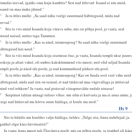
pimedas teevad, igaüks oma kuju kambris? Sest nad ütlevad: Issand ei näe meid,
Issand on maa maha jätnud.”
13
Ja ta ütles mulle: „Sa saad näha veelgi suuremaid häbitegusid, mida nad
teevad.”
14
Siis ta viis mind Issanda koja värava suhu, mis on põhja pool, ja vaata, seal
istusid naised, nuttes taga Tammust.
15
Ja ta ütles mulle: „Kas sa näed, inimesepoeg? Sa saad näha veelgi suuremaid
häbitegusid kui need.”
16
Siis ta viis mind Issanda koja sisemisse õue, ja vaata, Issanda templi ukse juures
eeskoja ja altari vahel, oli umbes kakskümmend viis meest; neil olid seljad Issanda
templi poole ja näod ida poole, ja nad kummardasid päikest ida pool.
17
Ja ta ütles mulle: „Kas sa näed, inimesepoeg? Kas on Juuda sool veel vähe neid
häbitegusid, mida nad siin on teinud, et nad täidavad maa vägivallaga ja ärritavad
mind veel rohkem? Ja vaata, nad pistavad viinapuuvääte endale ninasse!
18
Seepärast talitan minagi tulises vihas: mu silm ei kurvasta ja ma ei anna armu; j
kuigi nad hüüavad mu kõrvu suure häälega, ei kuule ma neid.”
Hs 9
1
Siis ta hüüdis mu kuuldes valju häälega, öeldes: „Tulge siia, linna nuhtlejad, ja
igaühel olgu käes hävitusriist!”
2
Ja vaata, kuus meest tuli Ülavärava poolt, mis on põhja poole, ja igaühel oli käe