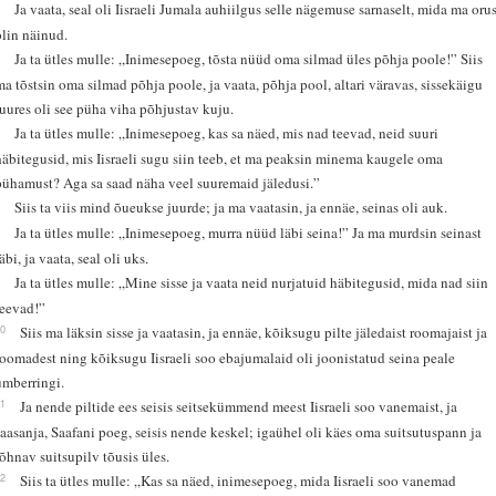
4
Ja vaata, seal oli Iisraeli Jumala auhiilgus selle nägemuse sarnaselt, mida ma oru
olin näinud.
5
Ja ta ütles mulle: „Inimesepoeg, tõsta nüüd oma silmad üles põhja poole!” Siis
ma tõstsin oma silmad põhja poole, ja vaata, põhja pool, altari väravas, sissekäigu
juures oli see püha viha põhjustav kuju.
6
Ja ta ütles mulle: „Inimesepoeg, kas sa näed, mis nad teevad, neid suuri
häbitegusid, mis Iisraeli sugu siin teeb, et ma peaksin minema kaugele oma
pühamust? Aga sa saad näha veel suuremaid jäledusi.”
7
Siis ta viis mind õueukse juurde; ja ma vaatasin, ja ennäe, seinas oli auk.
8
Ja ta ütles mulle: „Inimesepoeg, murra nüüd läbi seina!” Ja ma murdsin seinast
äbi, ja vaata, seal oli uks.
9
Ja ta ütles mulle: „Mine sisse ja vaata neid nurjatuid häbitegusid, mida nad siin
teevad!”
10
Siis ma läksin sisse ja vaatasin, ja ennäe, kõiksugu pilte jäledaist roomajaist ja
loomadest ning kõiksugu Iisraeli soo ebajumalaid oli joonistatud seina peale
ümberringi.
11
Ja nende piltide ees seisis seitsekümmend meest Iisraeli soo vanemaist, ja
Jaasanja, Saafani poeg, seisis nende keskel; igaühel oli käes oma suitsutuspann ja
lõhnav suitsupilv tõusis üles.
12
Siis ta ütles mulle: „Kas sa näed, inimesepoeg, mida Iisraeli soo vanemad