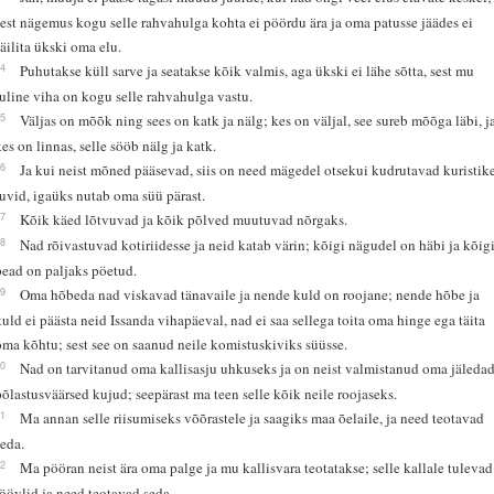
sest nägemus kogu selle rahvahulga kohta ei pöördu ära ja oma patusse jäädes ei
säilita ükski oma elu.
14
Puhutakse küll sarve ja seatakse kõik valmis, aga ükski ei lähe sõtta, sest mu
tuline viha on kogu selle rahvahulga vastu.
15
Väljas on mõõk ning sees on katk ja nälg; kes on väljal, see sureb mõõga läbi, j
kes on linnas, selle sööb nälg ja katk.
16
Ja kui neist mõned pääsevad, siis on need mägedel otsekui kudrutavad kuristik
tuvid, igaüks nutab oma süü pärast.
17
Kõik käed lõtvuvad ja kõik põlved muutuvad nõrgaks.
18
Nad rõivastuvad kotiriidesse ja neid katab värin; kõigi nägudel on häbi ja kõig
pead on paljaks pöetud.
19
Oma hõbeda nad viskavad tänavaile ja nende kuld on roojane; nende hõbe ja
kuld ei päästa neid Issanda vihapäeval, nad ei saa sellega toita oma hinge ega täita
oma kõhtu; sest see on saanud neile komistuskiviks süüsse.
20
Nad on tarvitanud oma kallisasju uhkuseks ja on neist valmistanud oma jäledad
põlastusväärsed kujud; seepärast ma teen selle kõik neile roojaseks.
21
Ma annan selle riisumiseks võõrastele ja saagiks maa õelaile, ja need teotavad
seda.
22
Ma pööran neist ära oma palge ja mu kallisvara teotatakse; selle kallale tulevad
röövlid ja need teotavad seda.