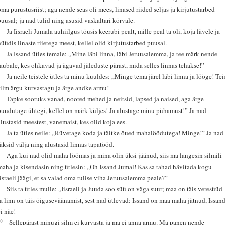
oma purustusriist; aga nende seas oli mees, linased riided seljas ja kirjutustarbed
puusal; ja nad tulid ning asusid vaskaltari kõrvale.
3
Ja Iisraeli Jumala auhiilgus tõusis keerubi pealt, mille peal ta oli, koja lävele ja
hüüdis linaste riietega meest, kellel olid kirjutustarbed puusal.
4
Ja Issand ütles temale: „Mine läbi linna, läbi Jeruusalemma, ja tee märk nende
laubale, kes ohkavad ja ägavad jäleduste pärast, mida selles linnas tehakse!”
5
Ja neile teistele ütles ta minu kuuldes: „Minge tema järel läbi linna ja lööge! Tei
silm ärgu kurvastagu ja ärge andke armu!
6
Tapke sootuks vanad, noored mehed ja neitsid, lapsed ja naised, aga ärge
puudutage ühtegi, kellel on märk küljes! Ja alustage minu pühamust!” Ja nad
alustasid meestest, vanemaist, kes olid koja ees.
7
Ja ta ütles neile: „Rüvetage koda ja täitke õued mahalöödutega! Minge!” Ja nad
läksid välja ning alustasid linnas tapatööd.
8
Aga kui nad olid maha löömas ja mina olin üksi jäänud, siis ma langesin silmili
maha ja kisendasin ning ütlesin: „Oh Issand Jumal! Kas sa tahad hävitada kogu
Iisraeli jäägi, et sa valad oma tulise viha Jeruusalemma peale?”
9
Siis ta ütles mulle: „Iisraeli ja Juuda soo süü on väga suur; maa on täis veresüüd
ja linn on täis õiguseväänamist, sest nad ütlevad: Issand on maa maha jätnud, Issan
ei näe!
10
Sellepärast minugi silm ei kurvasta ja ma ei anna armu. Ma panen nende