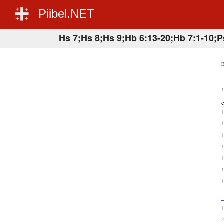
Piibel.NET
Hs 7;Hs 8;Hs 9;Hb 6:13-20;Hb 7:1-10;P
E