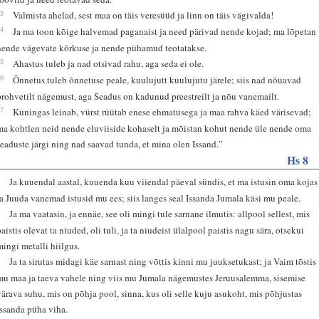
23
Valmista ahelad, sest maa on täis veresüüd ja linn on täis vägivalda!
24
Ja ma toon kõige halvemad paganaist ja need pärivad nende kojad; ma lõpetan
nende vägevate kõrkuse ja nende pühamud teotatakse.
25
Ahastus tuleb ja nad otsivad rahu, aga seda ei ole.
26
Õnnetus tuleb õnnetuse peale, kuulujutt kuulujutu järele; siis nad nõuavad
prohvetilt nägemust, aga Seadus on kadunud preestreilt ja nõu vanemailt.
27
Kuningas leinab, vürst rüütab enese ehmatusega ja maa rahva käed värisevad;
ma kohtlen neid nende eluviiside kohaselt ja mõistan kohut nende üle nende oma
seaduste järgi ning nad saavad tunda, et mina olen Issand.”
Hs 8
1
Ja kuuendal aastal, kuuenda kuu viiendal päeval sündis, et ma istusin oma kojas
ja Juuda vanemad istusid mu ees; siis langes seal Issanda Jumala käsi mu peale.
2
Ja ma vaatasin, ja ennäe, see oli mingi tule sarnane ilmutis: allpool sellest, mis
paistis olevat ta niuded, oli tuli, ja ta niudeist ülalpool paistis nagu sära, otsekui
mingi metalli hiilgus.
3
Ja ta sirutas midagi käe sarnast ning võttis kinni mu juuksetukast; ja Vaim tõstis
mu maa ja taeva vahele ning viis mu Jumala nägemustes Jeruusalemma, sisemise
värava suhu, mis on põhja pool, sinna, kus oli selle kuju asukoht, mis põhjustas
Issanda püha viha.