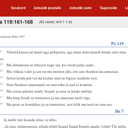
Sisukord
Juhuslik peatükk
Juhuslik salm
Tagasiside
L
s 119:161-168
(82 vastet, leht 1 1-st)
estikeelne Piibel 1997
Ps 119
161
Vürstid kiusavad mind taga põhjuseta, aga minu süda tunneb hirmu sinu sõna
ees.
162
Ma rõõmutsen su ütlusest nagu see, kes leiab palju saaki.
163
Ma vihkan valet ja see on mu meelest jäle, ent sinu Seadust ma armastan.
164
Seitse korda päevas ma kiidan sind su õiguse seaduste eest.
165
Sinu Seaduse armastajail on suur rahu ja nad ei komista.
166
Ma ootan päästet sinult, Issand, ja teen su käske mööda.
167
Mu hing hoiab su tunnistusi ja ma armastan neid väga.
168
Ma pean su korraldusi ja su tunnistusi, sest kõik mu teed on sinu ees.
Hs 7
1
Ja mulle tuli Issanda sõna; ta ütles:
2
„Ja sina, inimesepoeg, nõnda ütleb Issand Jumal Iisraeli maale: Lõpp! Üle nelja