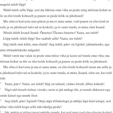
maapiiri tuleb lõpp!
3
Nüüd tuleb sulle lõpp, sest ma läkitan oma viha su peale ning mõistan kohut su
üle su eluviiside kohaselt ja panen su peale kõik su jäledused!
4
Mu silm ei kurvasta sinu pärast ja ma ei anna armu, vaid panen su eluviisid su
peale ja su jäledused tulevad su keskele; ja te saate tunda, et mina olen Issand.
5
Nõnda ütleb Issand Jumal: Õnnetus! Üksnes õnnetus! Vaata, see tuleb!
6
Lõpp tuleb, tuleb lõpp! See saabub sulle! Vaata, see tuleb!
7
Järg tuleb sinu kätte, maa elanik! Aeg tuleb, päev on ligidal: jahmatuseks, aga
mitte rõõmuhõikeiks mägedel.
8
Nüüd varsti ma valan su peale oma tulise viha ja lasen sul tunda oma viha; ma
mõistan kohut su üle su eluviiside kohaselt ja panen su peale kõik su jäledused.
9
Mu silm ei kurvasta ja ma ei anna armu; su eluviiside kohaselt tasun ma sulle ja
su jäledused tulevad su keskele; ja te saate tunda, et mina, Issand, olen see, kes teid
lööb.
10
Vaata, päev! Vaata, see tuleb! Järg on tulnud, väärus õitseb, ülbus lokkab!
11
Vägivald tõuseb õeluse vitsaks; neist ei jää midagi üle, ei nende rikkusest ega
nende kärast ega nende ilust.
12
Aeg tuleb, päev ligineb! Ostja ärgu rõõmustagu ja müüja ärgu kurvastagu, sest
tuline viha tuleb kogu selle rahvahulga peale!
13
Jah, müüja ei pääse tagasi müüdu juurde, kui nad ongi veel elus elavate keskel;