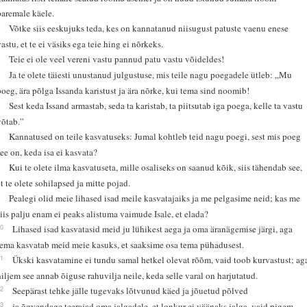
paremale käele.
3
Võtke siis eeskujuks teda, kes on kannatanud niisugust patuste vaenu enese
vastu, et te ei väsiks ega teie hing ei nõrkeks.
4
Teie ei ole veel vereni vastu pannud patu vastu võideldes!
5
Ja te olete täiesti unustanud julgustuse, mis teile nagu poegadele ütleb: „Mu
poeg, ära põlga Issanda karistust ja ära nõrke, kui tema sind noomib!
6
Sest keda Issand armastab, seda ta karistab, ta piitsutab iga poega, kelle ta vastu
võtab.”
7
Kannatused on teile kasvatuseks: Jumal kohtleb teid nagu poegi, sest mis poeg
see on, keda isa ei kasvata?
8
Kui te olete ilma kasvatuseta, mille osaliseks on saanud kõik, siis tähendab see,
et te olete sohilapsed ja mitte pojad.
9
Pealegi olid meie lihased isad meile kasvatajaiks ja me pelgasime neid; kas me
siis palju enam ei peaks alistuma vaimude Isale, et elada?
10
Lihased isad kasvatasid meid ju lühikest aega ja oma äranägemise järgi, aga
tema kasvatab meid meie kasuks, et saaksime osa tema pühadusest.
11
Ükski kasvatamine ei tundu samal hetkel olevat rõõm, vaid toob kurvastust; ag
hiljem see annab õiguse rahuvilja neile, keda selle varal on harjutatud.
12
Seepärast tehke jälle tugevaks lõtvunud käed ja jõuetud põlved
13
ja õgvendage teerajad oma jalgadele, et lonkur ei väänaks jalga, vaid pigem