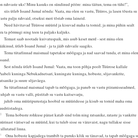
on rahvaste uks! Minu kasuks on sündinud pööre: mina täitun, tema on tühi!”,
3
siis ütleb Issand Jumal nõnda: Vaata, ma olen su vastu, Tüüros, ja lasen tõusta su
vastu palju rahvaid, otsekui meri tõstab oma laineid.
4
Need hävitavad Tüürose müürid ja kisuvad maha ta tornid; ja mina pühin sealt
ära ta põrmugi ning teen ta paljaks kaljuks.
5
Temast saab nootade kuivatuspaik, mis asub keset merd - sest mina olen
rääkinud, ütleb Issand Jumal - ja ta jääb rahvaile saagiks.
6
Tema tütarlinnad maismaal tapetakse mõõgaga ja nad saavad tunda, et mina ole
Issand.
7
Sest nõnda ütleb Issand Jumal: Vaata, ma toon põhja poolt Tüürose kallale
Paabeli kuninga Nebukadnetsari, kuningate kuninga, hobuste, sõjavankrite,
ratsanike ja suure sõjaväega.
8
Su tütarlinnad maismaal tapab ta mõõgaga, ja paneb su vastu piiramisseadmed,
kuhjab su vastu valli, püstitab su vastu kaitsevarju,
9
juhib oma müüripurustaja hoobid su müüridesse ja kisub su tornid maha oma
raudriistadega.
10
Tema hobuste rohkuse pärast katab sind tolm ning ratsanike, rataste ja vankrite
mürinast värisevad su müürid, kui ta tuleb sisse su väravaist, nagu tullakse sisse
vallutatud linna.
11
Oma hobuste kapjadega trambib ta puruks kõik su tänavad, ta tapab mõõgaga s