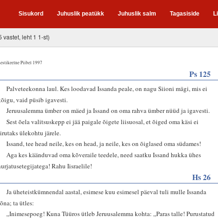
Sisukord
Juhuslik peatükk
Juhuslik salm
Tagasiside
L
5 vastet, leht 1 1-st)
estikeelne Piibel 1997
Ps 125
1
Palveteekonna laul. Kes loodavad Issanda peale, on nagu Siioni mägi, mis ei
kõigu, vaid püsib igavesti.
2
Jeruusalemma ümber on mäed ja Issand on oma rahva ümber nüüd ja igavesti.
3
Sest õela valitsuskepp ei jää paigale õigete liisuosal, et õiged oma käsi ei
sirutaks ülekohtu järele.
4
Issand, tee head neile, kes on head, ja neile, kes on õiglased oma südames!
5
Aga kes käänduvad oma kõveraile teedele, need saatku Issand hukka ühes
nurjatusetegijatega! Rahu Iisraelile!
Hs 26
1
Ja üheteistkümnendal aastal, esimese kuu esimesel päeval tuli mulle Issanda
sõna; ta ütles:
2
„Inimesepoeg! Kuna Tüüros ütleb Jeruusalemma kohta: „Paras talle! Purustatud