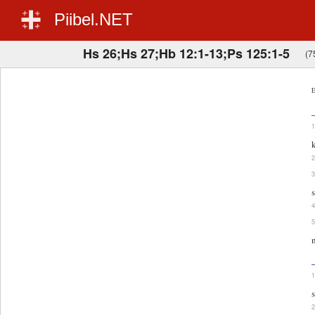
Piibel.NET
Hs 26;Hs 27;Hb 12:1-13;Ps 125:1-5
(7
E