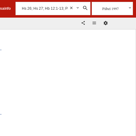
Piibel 1997
isainfo