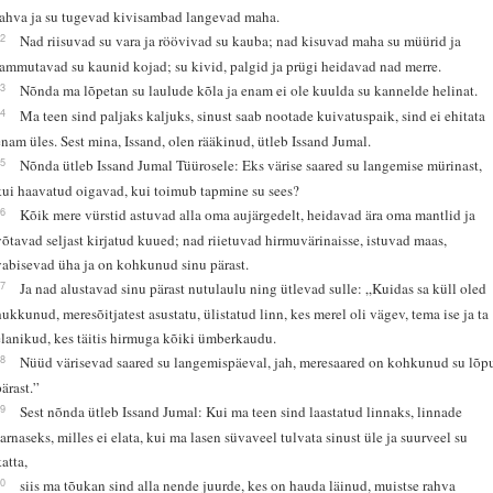
rahva ja su tugevad kivisambad langevad maha.
12
Nad riisuvad su vara ja röövivad su kauba; nad kisuvad maha su müürid ja
lammutavad su kaunid kojad; su kivid, palgid ja prügi heidavad nad merre.
13
Nõnda ma lõpetan su laulude kõla ja enam ei ole kuulda su kannelde helinat.
14
Ma teen sind paljaks kaljuks, sinust saab nootade kuivatuspaik, sind ei ehitata
enam üles. Sest mina, Issand, olen rääkinud, ütleb Issand Jumal.
15
Nõnda ütleb Issand Jumal Tüürosele: Eks värise saared su langemise mürinast,
kui haavatud oigavad, kui toimub tapmine su sees?
16
Kõik mere vürstid astuvad alla oma aujärgedelt, heidavad ära oma mantlid ja
võtavad seljast kirjatud kuued; nad riietuvad hirmuvärinaisse, istuvad maas,
vabisevad üha ja on kohkunud sinu pärast.
17
Ja nad alustavad sinu pärast nutulaulu ning ütlevad sulle: „Kuidas sa küll oled
hukkunud, meresõitjatest asustatu, ülistatud linn, kes merel oli vägev, tema ise ja ta
elanikud, kes täitis hirmuga kõiki ümberkaudu.
18
Nüüd värisevad saared su langemispäeval, jah, meresaared on kohkunud su lõp
pärast.”
19
Sest nõnda ütleb Issand Jumal: Kui ma teen sind laastatud linnaks, linnade
sarnaseks, milles ei elata, kui ma lasen süvaveel tulvata sinust üle ja suurveel su
katta,
20
siis ma tõukan sind alla nende juurde, kes on hauda läinud, muistse rahva