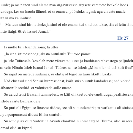
juurde; ja ma panen sind elama maa sügavustesse, ürgsete varemete keskele koos
nendega, kes on hauda läinud, et sa enam ei pöörduks tagasi; aga elavate maale
annan ma kauniduse.
21
Ma teen sind hirmutiseks ja sind ei ole enam: kui sind otsitakse, siis ei leita sin
mitte iialgi, ütleb Issand Jumal.”
Hs 27
1
Ja mulle tuli Issanda sõna; ta ütles:
2
„Ja sina, inimesepoeg, alusta nutulaulu Tüürose pärast
3
ja ütle Tüürosele, kes elab mere väravate juures ja kaubitseb rahvastega paljudel
saartelt: Nõnda ütleb Issand Jumal: Tüüros, sa ise ütled: „Mina olen täiuslikult ilus!
4
Su rajad on merede südames, su ehitajad tegid su täiuslikult ilusaks.
5
Nad ehitasid sind Seniiri küpressidest, kõik, mis puutub laudadesse; nad võtsid
Liibanonilt seedrid, et valmistada sulle maste.
6
Su aerud tehti Baasani tammedest, su käil oli kaetud elevandiluuga, pealistusek
kittide saarte küpressidele.
7
Su puri oli Egiptuse linasest riidest, see oli su tundemärk; su varikatus oli sinises
ja purpurpunasest riidest Eliisa saartelt.
8
Su sõudjaiks olid Siidoni ja Arvadi elanikud, su oma targad, Tüüros, olid su sees
nemad olid su kiprid.