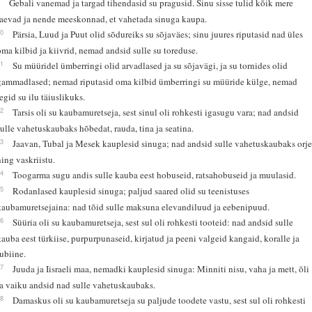
9
Gebali vanemad ja targad tihendasid su pragusid. Sinu sisse tulid kõik mere
laevad ja nende meeskonnad, et vahetada sinuga kaupa.
10
Pärsia, Luud ja Puut olid sõdureiks su sõjaväes; sinu juures riputasid nad üles
oma kilbid ja kiivrid, nemad andsid sulle su toreduse.
11
Su müüridel ümberringi olid arvadlased ja su sõjavägi, ja su tornides olid
gammadlased; nemad riputasid oma kilbid ümberringi su müüride külge, nemad
tegid su ilu täiuslikuks.
12
Tarsis oli su kaubamuretseja, sest sinul oli rohkesti igasugu vara; nad andsid
sulle vahetuskaubaks hõbedat, rauda, tina ja seatina.
13
Jaavan, Tubal ja Mesek kauplesid sinuga; nad andsid sulle vahetuskaubaks orj
ning vaskriistu.
14
Toogarma sugu andis sulle kauba eest hobuseid, ratsahobuseid ja muulasid.
15
Rodanlased kauplesid sinuga; paljud saared olid su teenistuses
kaubamuretsejaina: nad tõid sulle maksuna elevandiluud ja eebenipuud.
16
Süüria oli su kaubamuretseja, sest sul oli rohkesti tooteid: nad andsid sulle
kauba eest türkiise, purpurpunaseid, kirjatud ja peeni valgeid kangaid, koralle ja
rubiine.
17
Juuda ja Iisraeli maa, nemadki kauplesid sinuga: Minniti nisu, vaha ja mett, õli
ja vaiku andsid nad sulle vahetuskaubaks.
18
Damaskus oli su kaubamuretseja su paljude toodete vastu, sest sul oli rohkesti