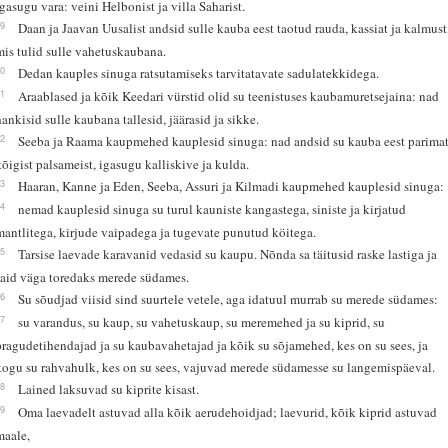
igasugu vara: veini Helbonist ja villa Saharist.
19
Daan ja Jaavan Uusalist andsid sulle kauba eest taotud rauda, kassiat ja kalmust
mis tulid sulle vahetuskaubana.
20
Dedan kauples sinuga ratsutamiseks tarvitatavate sadulatekkidega.
21
Araablased ja kõik Keedari vürstid olid su teenistuses kaubamuretsejaina: nad
hankisid sulle kaubana tallesid, jäärasid ja sikke.
22
Seeba ja Raama kaupmehed kauplesid sinuga: nad andsid su kauba eest parima
kõigist palsameist, igasugu kalliskive ja kulda.
23
Haaran, Kanne ja Eden, Seeba, Assuri ja Kilmadi kaupmehed kauplesid sinuga:
24
nemad kauplesid sinuga su turul kauniste kangastega, siniste ja kirjatud
mantlitega, kirjude vaipadega ja tugevate punutud köitega.
25
Tarsise laevade karavanid vedasid su kaupu. Nõnda sa täitusid raske lastiga ja
said väga toredaks merede südames.
26
Su sõudjad viisid sind suurtele vetele, aga idatuul murrab su merede südames:
27
su varandus, su kaup, su vahetuskaup, su meremehed ja su kiprid, su
pragudetihendajad ja su kaubavahetajad ja kõik su sõjamehed, kes on su sees, ja
kogu su rahvahulk, kes on su sees, vajuvad merede südamesse su langemispäeval.
28
Lained laksuvad su kiprite kisast.
29
Oma laevadelt astuvad alla kõik aerudehoidjad; laevurid, kõik kiprid astuvad
maale,