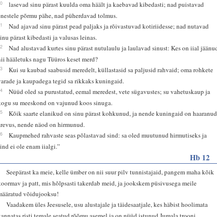
30
lasevad sinu pärast kuulda oma häält ja kaebavad kibedasti; nad puistavad
enestele põrmu pähe, nad püherdavad tolmus.
31
Nad ajavad sinu pärast pead paljaks ja rõivastuvad kotiriidesse; nad nutavad
sinu pärast kibedasti ja valusas leinas.
32
Nad alustavad kurtes sinu pärast nutulaulu ja laulavad sinust: Kes on iial jäänu
nii hääletuks nagu Tüüros keset merd?
33
Kui su kaubad saabusid meredelt, küllastasid sa paljusid rahvaid; oma rohkete
varade ja kaupadega tegid sa rikkaks kuningaid.
34
Nüüd oled sa purustatud, eemal meredest, vete sügavustes; su vahetuskaup ja
kogu su meeskond on vajunud koos sinuga.
35
Kõik saarte elanikud on sinu pärast kohkunud, ja nende kuningaid on haaranu
ärevus, nende näod on hirmunud.
36
Kaupmehed rahvaste seas põlastavad sind: sa oled muutunud hirmutiseks ja
sind ei ole enam iialgi.”
Hb 12
1
Seepärast ka meie, kelle ümber on nii suur pilv tunnistajaid, pangem maha kõik
koormav ja patt, mis hõlpsasti takerdab meid, ja jookskem püsivusega meile
määratud võidujooksu!
2
Vaadakem üles Jeesusele, usu alustajale ja täidesaatjale, kes häbist hoolimata
kannatas risti temale seatud rõõmu asemel ja on nüüd istunud Jumala trooni