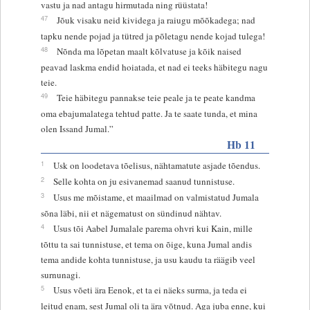
vastu ja nad antagu hirmutada ning rüüstata!
47
Jõuk visaku neid kividega ja raiugu mõõkadega; nad
tapku nende pojad ja tütred ja põletagu nende kojad tulega!
48
Nõnda ma lõpetan maalt kõlvatuse ja kõik naised
peavad laskma endid hoiatada, et nad ei teeks häbitegu nagu
teie.
49
Teie häbitegu pannakse teie peale ja te peate kandma
oma ebajumalatega tehtud patte. Ja te saate tunda, et mina
olen Issand Jumal.”
Hb 11
1
Usk on loodetava tõelisus, nähtamatute asjade tõendus.
2
Selle kohta on ju esivanemad saanud tunnistuse.
3
Usus me mõistame, et maailmad on valmistatud Jumala
sõna läbi, nii et nägematust on sündinud nähtav.
4
Usus tõi Aabel Jumalale parema ohvri kui Kain, mille
tõttu ta sai tunnistuse, et tema on õige, kuna Jumal andis
tema andide kohta tunnistuse, ja usu kaudu ta räägib veel
surnunagi.
5
Usus võeti ära Eenok, et ta ei näeks surma, ja teda ei
leitud enam, sest Jumal oli ta ära võtnud. Aga juba enne, kui