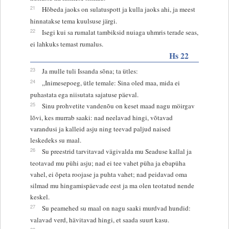
21
Hõbeda jaoks on sulatuspott ja kulla jaoks ahi, ja meest
hinnatakse tema kuulsuse järgi.
22
Isegi kui sa rumalat tambiksid nuiaga uhmris terade seas,
ei lahkuks temast rumalus.
Hs 22
23
Ja mulle tuli Issanda sõna; ta ütles:
24
„Inimesepoeg, ütle temale: Sina oled maa, mida ei
puhastata ega niisutata sajatuse päeval.
25
Sinu prohvetite vandenõu on keset maad nagu möirgav
lõvi, kes murrab saaki: nad neelavad hingi, võtavad
varandusi ja kalleid asju ning teevad paljud naised
leskedeks su maal.
26
Su preestrid tarvitavad vägivalda mu Seaduse kallal ja
teotavad mu pühi asju; nad ei tee vahet püha ja ebapüha
vahel, ei õpeta roojase ja puhta vahet; nad peidavad oma
silmad mu hingamispäevade eest ja ma olen teotatud nende
keskel.
27
Su peamehed su maal on nagu saaki murdvad hundid:
valavad verd, hävitavad hingi, et saada suurt kasu.