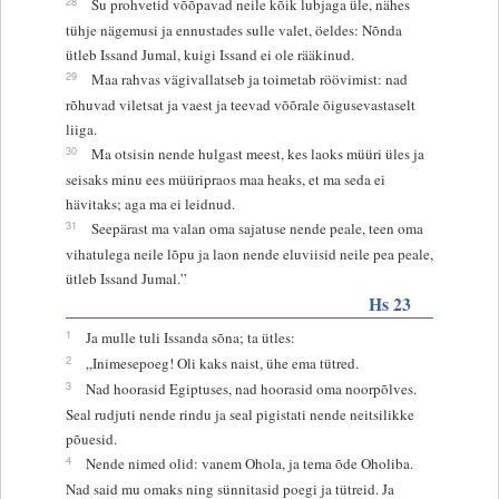
28
Su prohvetid võõpavad neile kõik lubjaga üle, nähes
tühje nägemusi ja ennustades sulle valet, öeldes: Nõnda
ütleb Issand Jumal, kuigi Issand ei ole rääkinud.
29
Maa rahvas vägivallatseb ja toimetab röövimist: nad
rõhuvad viletsat ja vaest ja teevad võõrale õigusevastaselt
liiga.
30
Ma otsisin nende hulgast meest, kes laoks müüri üles ja
seisaks minu ees müüripraos maa heaks, et ma seda ei
hävitaks; aga ma ei leidnud.
31
Seepärast ma valan oma sajatuse nende peale, teen oma
vihatulega neile lõpu ja laon nende eluviisid neile pea peale,
ütleb Issand Jumal.”
Hs 23
1
Ja mulle tuli Issanda sõna; ta ütles:
2
„Inimesepoeg! Oli kaks naist, ühe ema tütred.
3
Nad hoorasid Egiptuses, nad hoorasid oma noorpõlves.
Seal rudjuti nende rindu ja seal pigistati nende neitsilikke
põuesid.
4
Nende nimed olid: vanem Ohola, ja tema õde Oholiba.
Nad said mu omaks ning sünnitasid poegi ja tütreid. Ja