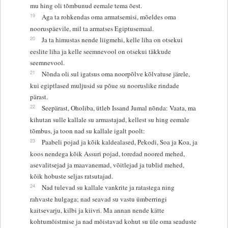
mu hing oli tõmbunud eemale tema õest.
19
Aga ta rohkendas oma armatsemisi, mõeldes oma
nooruspäevile, mil ta armatses Egiptusemaal.
20
Ja ta himustas nende liigmehi, kelle liha on otsekui
eeslite liha ja kelle seemnevool on otsekui täkkude
seemnevool.
21
Nõnda oli sul igatsus oma noorpõlve kõlvatuse järele,
kui egiptlased muljusid su põue su nooruslike rindade
pärast.
22
Seepärast, Oholiba, ütleb Issand Jumal nõnda: Vaata, ma
kihutan sulle kallale su armastajad, kellest su hing eemale
tõmbus, ja toon nad su kallale igalt poolt:
23
Paabeli pojad ja kõik kaldealased, Pekodi, Soa ja Koa, ja
koos nendega kõik Assuri pojad, toredad noored mehed,
asevalitsejad ja maavanemad, võitlejad ja tublid mehed,
kõik hobuste seljas ratsutajad.
24
Nad tulevad su kallale vankrite ja ratastega ning
rahvaste hulgaga; nad seavad su vastu ümberringi
kaitsevarju, kilbi ja kiivri. Ma annan nende kätte
kohtumõistmise ja nad mõistavad kohut su üle oma seaduste