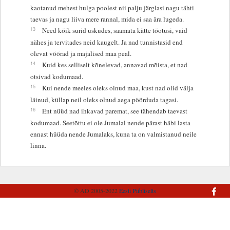
kaotanud mehest hulga poolest nii palju järglasi nagu tähti
taevas ja nagu liiva mere rannal, mida ei saa ära lugeda.
13
Need kõik surid uskudes, saamata kätte tõotusi, vaid
nähes ja tervitades neid kaugelt. Ja nad tunnistasid end
olevat võõrad ja majalised maa peal.
14
Kuid kes selliselt kõnelevad, annavad mõista, et nad
otsivad kodumaad.
15
Kui nende meeles oleks olnud maa, kust nad olid välja
läinud, küllap neil oleks olnud aega pöörduda tagasi.
16
Ent nüüd nad ihkavad paremat, see tähendab taevast
kodumaad. Seetõttu ei ole Jumalal nende pärast häbi lasta
ennast hüüda nende Jumalaks, kuna ta on valmistanud neile
linna.
© AD 2005-2022
Eesti Piibliselts