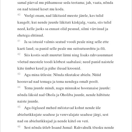
samal päeval mu pühamusse seda teotama; jah, vaata, nõnda
on nad teinud keset mu koda.
40
Veelgi enam, nad läkitasid meeste järele, kes tulid
kaugelt; kui nende juurde läkitati käskjalg, vaata, siis tulid
need, kelle jaoks sa ennast olid pesnud, silmi värvinud ja
ehetega ehtinud.
41
Ja sa istusid valmis seatud voodi peale ning selle ette
kaeti laud; sa panid selle peale mu suitsutusrohtu ja õli.
42
Siis kostis sealt muretut lärmi ning lisaks rahvasummast
võetud meestele toodi kõrbest saabalasi; need panid naistele
käte ümber keed ja pähe ilusad kroonid.
43
Aga mina ütlesin: Nõnda rikutakse abielu. Nüüd
hooravad nad temaga ja tema nendega omalt poolt.
44
Tema juurde mindi, nagu minnakse hooranaise juurde:
nõnda läksid nad Ohola ja Oholiba juurde, nende häbitute
naiste juurde.
45
Aga õiglased mehed mõistavad kohut nende üle
abielurikkujate seaduse ja verevalajate seaduse järgi, sest
nad on abielurikkujad ja nende kätel on veri.
46
Sest nõnda ütleb Issand Jumal: Rahvahulk tõusku nende