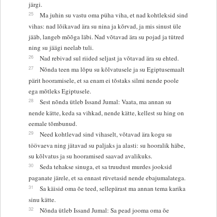
järgi.
25
Ma juhin su vastu oma püha viha, et nad kohtleksid sind
vihas: nad lõikavad ära su nina ja kõrvad, ja mis sinust üle
jääb, langeb mõõga läbi. Nad võtavad ära su pojad ja tütred
ning su jäägi neelab tuli.
26
Nad rebivad sul riided seljast ja võtavad ära su ehted.
27
Nõnda teen ma lõpu su kõlvatusele ja su Egiptusemaalt
pärit hooramisele, et sa enam ei tõstaks silmi nende poole
ega mõtleks Egiptusele.
28
Sest nõnda ütleb Issand Jumal: Vaata, ma annan su
nende kätte, keda sa vihkad, nende kätte, kellest su hing on
eemale tõmbunud.
29
Need kohtlevad sind vihaselt, võtavad ära kogu su
töövaeva ning jätavad su paljaks ja alasti: su hooralik häbe,
su kõlvatus ja su hooramised saavad avalikuks.
30
Seda tehakse sinuga, et sa truudust murdes jooksid
paganate järele, et sa ennast rüvetasid nende ebajumalatega.
31
Sa käisid oma õe teed, sellepärast ma annan tema karika
sinu kätte.
32
Nõnda ütleb Issand Jumal: Sa pead jooma oma õe