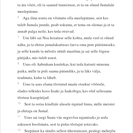
ta ära võeti, oli ta saanud tunnistuse, et ta on olnud Jumalale
meelepärane.
6
Aga ilma usuta on võimatu olla meelepärane, sest kes
tuleb Jumala juurde, peab uskuma, et tema on olemas ja et ta
annab palga neile, kes teda otsivad.
7
Usu läbi sai Noa hoiatuse selle kohta, mida veel ei olnud
näha, ja ta ehitas jumalakartuses laeva oma pere päästmiseks;
ja selle kaudu ta mõistis süüdi maailma ja sai selle õiguse
pärijaks, mis tuleb usust.
8
Usus oli Aabraham kuulekas, kui teda kutsuti minema
paika, mille ta pidi saama pärandiks, ja ta läks välja,
teadmata, kuhu ta läheb.
9
Usus ta asus elama tõotatud maale otsekui võõrsile,
elades telkides koos Iisaki ja Jaakobiga, kes olid sellesama
tõotuse kaaspärijad.
10
Sest ta ootas kindlale alusele rajatud linna, mille meister
ja ehitaja on Jumal.
11
Usus sai isegi Saara väe suguvõsa rajamiseks ja seda
eakusest hoolimata, sest ta pidas tõotajat ustavaks.
12
Seepärast ka sündis sellest ühestainsast, pealegi mehejõu