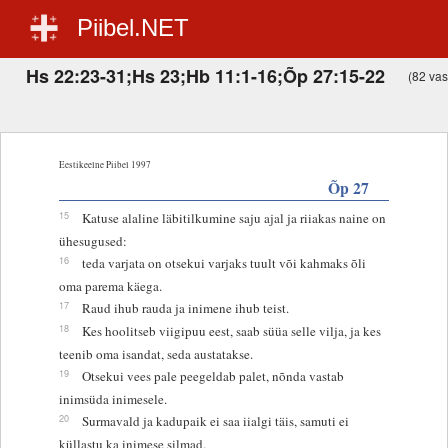
Piibel.NET
Hs 22:23-31;Hs 23;Hb 11:1-16;Õp 27:15-22
(82 vast
Eestikeelne Piibel 1997
Õp 27
15
Katuse alaline läbitilkumine saju ajal ja riiakas naine on
ühesugused:
16
teda varjata on otsekui varjaks tuult või kahmaks õli
oma parema käega.
17
Raud ihub rauda ja inimene ihub teist.
18
Kes hoolitseb viigipuu eest, saab süüa selle vilja, ja kes
teenib oma isandat, seda austatakse.
19
Otsekui vees pale peegeldab palet, nõnda vastab
inimsüda inimesele.
20
Surmavald ja kadupaik ei saa iialgi täis, samuti ei
küllastu ka inimese silmad.