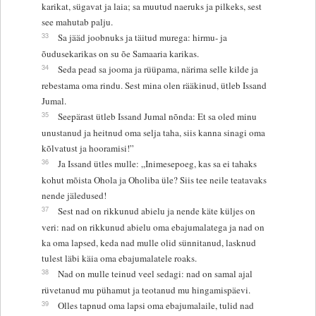
karikat, sügavat ja laia; sa muutud naeruks ja pilkeks, sest
see mahutab palju.
33
Sa jääd joobnuks ja täitud murega: hirmu- ja
õudusekarikas on su õe Samaaria karikas.
34
Seda pead sa jooma ja rüüpama, närima selle kilde ja
rebestama oma rindu. Sest mina olen rääkinud, ütleb Issand
Jumal.
35
Seepärast ütleb Issand Jumal nõnda: Et sa oled minu
unustanud ja heitnud oma selja taha, siis kanna sinagi oma
kõlvatust ja hooramisi!”
36
Ja Issand ütles mulle: „Inimesepoeg, kas sa ei tahaks
kohut mõista Ohola ja Oholiba üle? Siis tee neile teatavaks
nende jäledused!
37
Sest nad on rikkunud abielu ja nende käte küljes on
veri: nad on rikkunud abielu oma ebajumalatega ja nad on
ka oma lapsed, keda nad mulle olid sünnitanud, lasknud
tulest läbi käia oma ebajumalatele roaks.
38
Nad on mulle teinud veel sedagi: nad on samal ajal
rüvetanud mu pühamut ja teotanud mu hingamispäevi.
39
Olles tapnud oma lapsi oma ebajumalaile, tulid nad