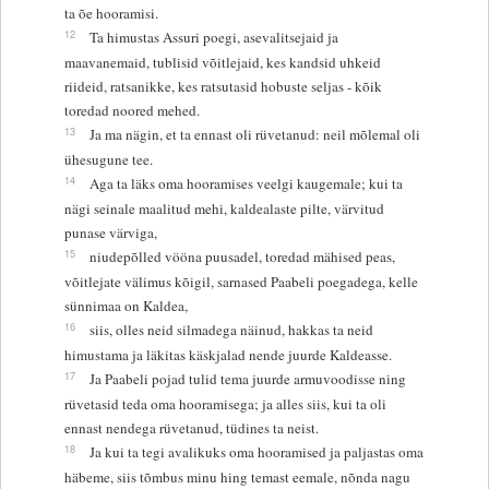
ta õe hooramisi.
12
Ta himustas Assuri poegi, asevalitsejaid ja
maavanemaid, tublisid võitlejaid, kes kandsid uhkeid
riideid, ratsanikke, kes ratsutasid hobuste seljas - kõik
toredad noored mehed.
13
Ja ma nägin, et ta ennast oli rüvetanud: neil mõlemal oli
ühesugune tee.
14
Aga ta läks oma hooramises veelgi kaugemale; kui ta
nägi seinale maalitud mehi, kaldealaste pilte, värvitud
punase värviga,
15
niudepõlled vööna puusadel, toredad mähised peas,
võitlejate välimus kõigil, sarnased Paabeli poegadega, kelle
sünnimaa on Kaldea,
16
siis, olles neid silmadega näinud, hakkas ta neid
himustama ja läkitas käskjalad nende juurde Kaldeasse.
17
Ja Paabeli pojad tulid tema juurde armuvoodisse ning
rüvetasid teda oma hooramisega; ja alles siis, kui ta oli
ennast nendega rüvetanud, tüdines ta neist.
18
Ja kui ta tegi avalikuks oma hooramised ja paljastas oma
häbeme, siis tõmbus minu hing temast eemale, nõnda nagu