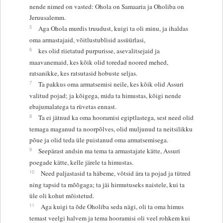
nende nimed on vasted: Ohola on Samaaria ja Oholiba on
Jeruusalemm.
5
Aga Ohola murdis truudust, kuigi ta oli minu, ja ihaldas
oma armastajaid, võitlustublisid assüürlasi,
6
kes olid riietatud purpurisse, asevalitsejaid ja
maavanemaid, kes kõik olid toredad noored mehed,
ratsanikke, kes ratsutasid hobuste seljas.
7
Ta pakkus oma armatsemisi neile, kes kõik olid Assuri
valitud pojad; ja kõigega, mida ta himustas, kõigi nende
ebajumalatega ta rüvetas ennast.
8
Ta ei jätnud ka oma hooramisi egiptlastega, sest need olid
temaga maganud ta noorpõlves, olid muljunud ta neitsilikku
põue ja olid teda üle puistanud oma armatsemisega.
9
Seepärast andsin ma tema ta armastajate kätte, Assuri
poegade kätte, kelle järele ta himustas.
10
Need paljastasid ta häbeme, võtsid ära ta pojad ja tütred
ning tapsid ta mõõgaga; ta jäi hirmutuseks naistele, kui ta
üle oli kohut mõistetud.
11
Aga kuigi ta õde Oholiba seda nägi, oli ta oma himus
temast veelgi halvem ja tema hooramisi oli veel rohkem kui