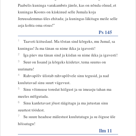
Paabelis kuninga varakambris järele, kas on nõnda olnud, et
kuningas Koores on käskinud selle Jumala koja
Jeruusalemmas üles ehitada; ja kuningas läkitagu meile selle
asja kohta oma otsus!”
Ps 145
1
Taaveti kiituslaul. Ma tõstan sind kõrgeks, mu Jumal, sa
kuningas! Ja ma tänan su nime ikka ja igavesti!
2
Iga päev ma tänan sind ja kiidan su nime ikka ja igavesti!
3
Suur on Issand ja kõrgeks kiidetav, tema suurus on
uurimatu!
4
Rahvapõlv ülistab rahvapõlvele sinu tegusid, ja nad
kuulutavad sinu suurt vägevust.
5
Sinu võimsuse toredat hiilgust ja su imeasju tahan ma
meeles mõlgutada.
6
Sinu kardetavast jõust räägitagu ja ma jutustan sinu
suurtest töödest.
7
Su suure headuse mälestust kuulutatagu ja su õiguse üle
hõisatagu!
Ilm 11