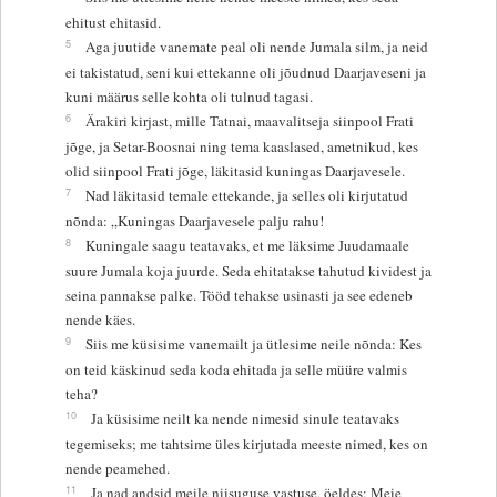
ehitust ehitasid.
5
Aga juutide vanemate peal oli nende Jumala silm, ja neid
ei takistatud, seni kui ettekanne oli jõudnud Daarjaveseni ja
kuni määrus selle kohta oli tulnud tagasi.
6
Ärakiri kirjast, mille Tatnai, maavalitseja siinpool Frati
jõge, ja Setar-Boosnai ning tema kaaslased, ametnikud, kes
olid siinpool Frati jõge, läkitasid kuningas Daarjavesele.
7
Nad läkitasid temale ettekande, ja selles oli kirjutatud
nõnda: „Kuningas Daarjavesele palju rahu!
8
Kuningale saagu teatavaks, et me läksime Juudamaale
suure Jumala koja juurde. Seda ehitatakse tahutud kividest ja
seina pannakse palke. Tööd tehakse usinasti ja see edeneb
nende käes.
9
Siis me küsisime vanemailt ja ütlesime neile nõnda: Kes
on teid käskinud seda koda ehitada ja selle müüre valmis
teha?
10
Ja küsisime neilt ka nende nimesid sinule teatavaks
tegemiseks; me tahtsime üles kirjutada meeste nimed, kes on
nende peamehed.
11
Ja nad andsid meile niisuguse vastuse, öeldes: Meie