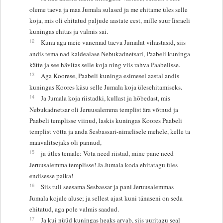
oleme taeva ja maa Jumala sulased ja me ehitame üles selle
koja, mis oli ehitatud paljude aastate eest, mille suur Iisraeli
kuningas ehitas ja valmis sai.
12
Kuna aga meie vanemad taeva Jumalat vihastasid, siis
andis tema nad kaldealase Nebukadnetsari, Paabeli kuninga
kätte ja see hävitas selle koja ning viis rahva Paabelisse.
13
Aga Koorese, Paabeli kuninga esimesel aastal andis
kuningas Koores käsu selle Jumala koja ülesehitamiseks.
14
Ja Jumala koja riistadki, kullast ja hõbedast, mis
Nebukadnetsar oli Jeruusalemma templist ära võtnud ja
Paabeli templisse viinud, laskis kuningas Koores Paabeli
templist võtta ja anda Sesbassari-nimelisele mehele, kelle ta
maavalitsejaks oli pannud,
15
ja ütles temale: Võta need riistad, mine pane need
Jeruusalemma templisse! Ja Jumala koda ehitatagu üles
endisesse paika!
16
Siis tuli seesama Sesbassar ja pani Jeruusalemmas
Jumala kojale aluse; ja sellest ajast kuni tänaseni on seda
ehitatud, aga pole valmis saadud.
17
Ja kui nüüd kuningas heaks arvab, siis uuritagu seal