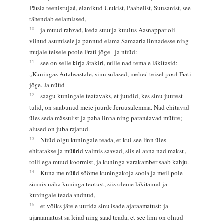
Pärsia teenistujad, elanikud Urukist, Paabelist, Suusanist, see
tähendab eelamlased,
10
ja muud rahvad, keda suur ja kuulus Aasnappar oli
viinud asumisele ja pannud elama Samaaria linnadesse ning
mujale teisele poole Frati jõge - ja nüüd:
11
see on selle kirja ärakiri, mille nad temale läkitasid:
„Kuningas Artahsastale, sinu sulased, mehed teisel pool Frati
jõge. Ja nüüd
12
saagu kuningale teatavaks, et juudid, kes sinu juurest
tulid, on saabunud meie juurde Jeruusalemma. Nad ehitavad
üles seda mässulist ja paha linna ning parandavad müüre;
alused on juba rajatud.
13
Nüüd olgu kuningale teada, et kui see linn üles
ehitatakse ja müürid valmis saavad, siis ei anna nad maksu,
tolli ega muud koormist, ja kuninga varakamber saab kahju.
14
Kuna me nüüd sööme kuningakoja soola ja meil pole
sünnis näha kuninga teotust, siis oleme läkitanud ja
kuningale teada andnud,
15
et võiks järele uurida sinu isade ajaraamatust; ja
ajaraamatust sa leiad ning saad teada, et see linn on olnud