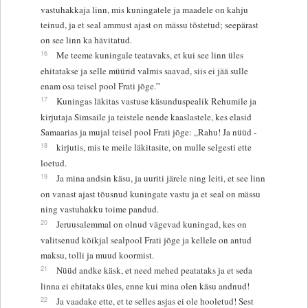
vastuhakkaja linn, mis kuningatele ja maadele on kahju
teinud, ja et seal ammust ajast on mässu tõstetud; seepärast
on see linn ka hävitatud.
16
Me teeme kuningale teatavaks, et kui see linn üles
ehitatakse ja selle müürid valmis saavad, siis ei jää sulle
enam osa teisel pool Frati jõge.”
17
Kuningas läkitas vastuse käsunduspealik Rehumile ja
kirjutaja Simsaile ja teistele nende kaaslastele, kes elasid
Samaarias ja mujal teisel pool Frati jõge: „Rahu! Ja nüüd -
18
kirjutis, mis te meile läkitasite, on mulle selgesti ette
loetud.
19
Ja mina andsin käsu, ja uuriti järele ning leiti, et see linn
on vanast ajast tõusnud kuningate vastu ja et seal on mässu
ning vastuhakku toime pandud.
20
Jeruusalemmal on olnud vägevad kuningad, kes on
valitsenud kõikjal sealpool Frati jõge ja kellele on antud
maksu, tolli ja muud koormist.
21
Nüüd andke käsk, et need mehed peatataks ja et seda
linna ei ehitataks üles, enne kui mina olen käsu andnud!
22
Ja vaadake ette, et te selles asjas ei ole hooletud! Sest