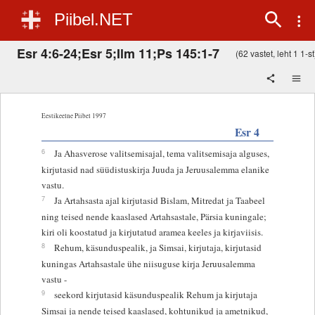
Piibel.NET
Esr 4:6-24;Esr 5;Ilm 11;Ps 145:1-7
(62 vastet, leht 1 1-st
Eestikeelne Piibel 1997
Esr 4
6
Ja Ahasverose valitsemisajal, tema valitsemisaja alguses,
kirjutasid nad süüdistuskirja Juuda ja Jeruusalemma elanike
vastu.
7
Ja Artahsasta ajal kirjutasid Bislam, Mitredat ja Taabeel
ning teised nende kaaslased Artahsastale, Pärsia kuningale;
kiri oli koostatud ja kirjutatud aramea keeles ja kirjaviisis.
8
Rehum, käsunduspealik, ja Simsai, kirjutaja, kirjutasid
kuningas Artahsastale ühe niisuguse kirja Jeruusalemma
vastu -
9
seekord kirjutasid käsunduspealik Rehum ja kirjutaja
Simsai ja nende teised kaaslased, kohtunikud ja ametnikud,