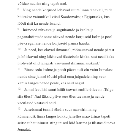
võidab nad ära ning tapab nad.
8
Ning nende korjused lebavad suure linna tänavail, mida
hüütakse vaimulikul viisil Soodomaks ja Egiptuseks, kus
löödi risti ka nende Issand.
9
Inimesed rahvaste ja suguharude ja keelte ja
paganahõimude seast näevad nende korjuseid kolm ja pool
päeva ega lase nende korjuseid panna hauda.
10
Ja need, kes elavad ilmamaal, rõõmustavad nende pärast
ja hõiskavad ning läkitavad üksteisele kinke, sest need kaks
prohvetit olid rängasti vaevanud ilmamaa asukaid.”
11
Pärast seda kolme ja poolt päeva tuli elu vaim Jumalast
nende sisse ja nad tõusid püsti oma jalgadele ning suur
kartus langes nende peale, kes neid nägid.
12
Ja nad kuulsid suurt häält taevast endile ütlevat: „Tulge
siia üles!” Nad läksid pilve sees üles taevasse ja nende
vaenlased vaatasid neid.
13
Ja selsamal tunnil sündis suur maavärin, ning
kümnendik linna langes kokku ja selles maavärinas tapeti
seitse tuhat inimest, ning teised lõid kartma ja ülistasid taeva
Jumalat.