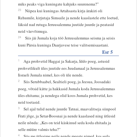
miks peaks viga kuningate kahjuks suurenema?”
23
Niipea kui kuningas Artahsasta kirja ärakiri oli
Rehumile, kirjutaja Simsaile ja nende kaaslastele ette loetud,
läksid nad rutuga Jeruusalemma juutide juurde ja peatasid
neid väevõimuga.
24
Siis jäi Jumala koja töö Jeruusalemmas seisma ja seisis
kuni Pärsia kuninga Daarjavese teise valitsemisaastani.
Esr 5
1
Aga prohvetid Haggai ja Sakarja, Iddo poeg, astusid
prohvetlikult üles juutide ees Juudamaal ja Jeruusalemmas
Iisraeli Jumala nimel, kes oli üle nende.
2
Siis Serubbaabel, Sealtieli poeg, ja Jeesua, Joosadaki
poeg, võtsid kätte ja hakkasid Jumala koda Jeruusalemmas
üles ehitama; ja nendega olid koos Jumala prohvetid, kes
neid toetasid.
3
Sel ajal tulid nende juurde Tatnai, maavalitseja siinpool
Frati jõge, ja Setar-Boosnai ja nende kaaslased ning ütlesid
neile nõnda: „Kes on teid käskinud seda koda ehitada ja
selle müüre valmis teha?”
4
Siis me ütlesime neile nende meeste nimed, kes seda