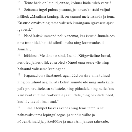
14
Teine häda on läinud, ennäe, kolmas häda tuleb varsti!
15
Seitsmes ingel puhus pasunat, ja taevas kostsid valjud
hääled: „Maailma kuningriik on saanud meie Issanda ja tema
Kristuse omaks ning tema valitseb kuningana igavesest ajast
igavesti.”
16
Need kakskümmend neli vanemat, kes istusid Jumala ees
oma troonidel, heitsid silmili maha ning kummardasid
Jumalat,
17
hüüdes: „Me täname sind, Issand, Kõigeväeline Jumal,
kes oled ja kes olid, et sa oled võtnud oma suure väe ning
hakanud valitsema kuningana!
18
Paganad on vihastanud, aga nüüd on sinu viha tulnud
ning on tulnud aeg mõista kohut surnute üle ning anda kätte
palk prohvetitele, su sulastele, ning pühadele ning neile, kes
kardavad su nime, väikestele ja suurtele, ning hävitada need,
kes hävitavad ilmamaad.”
19
Jumala tempel taevas avanes ning tema templis sai
nähtavaks tema lepingulaegas, ja sündis välke ja
kõuemürinaid ja pikselööke ja maavärin ja suur rahesadu.