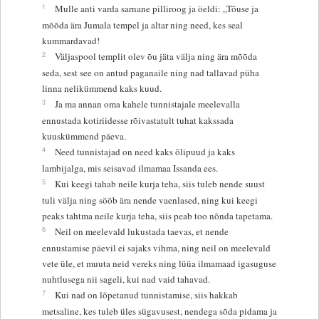
1
Mulle anti varda sarnane pilliroog ja öeldi: „Tõuse ja
mõõda ära Jumala tempel ja altar ning need, kes seal
kummardavad!
2
Väljaspool templit olev õu jäta välja ning ära mõõda
seda, sest see on antud paganaile ning nad tallavad püha
linna nelikümmend kaks kuud.
3
Ja ma annan oma kahele tunnistajale meelevalla
ennustada kotiriidesse rõivastatult tuhat kakssada
kuuskümmend päeva.
4
Need tunnistajad on need kaks õlipuud ja kaks
lambijalga, mis seisavad ilmamaa Issanda ees.
5
Kui keegi tahab neile kurja teha, siis tuleb nende suust
tuli välja ning sööb ära nende vaenlased, ning kui keegi
peaks tahtma neile kurja teha, siis peab too nõnda tapetama.
6
Neil on meelevald lukustada taevas, et nende
ennustamise päevil ei sajaks vihma, ning neil on meelevald
vete üle, et muuta neid vereks ning lüüa ilmamaad igasuguse
nuhtlusega nii sageli, kui nad vaid tahavad.
7
Kui nad on lõpetanud tunnistamise, siis hakkab
metsaline, kes tuleb üles sügavusest, nendega sõda pidama ja