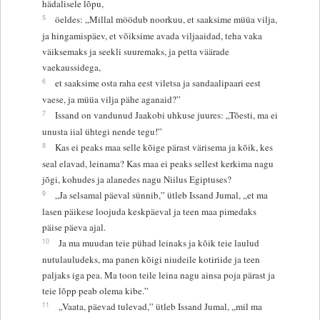
hädalisele lõpu,
5
öeldes: „Millal möödub noorkuu, et saaksime müüa vilja,
ja hingamispäev, et võiksime avada viljaaidad, teha vaka
väiksemaks ja seekli suuremaks, ja petta väärade
vaekaussidega,
6
et saaksime osta raha eest viletsa ja sandaalipaari eest
vaese, ja müüa vilja pähe aganaid?”
7
Issand on vandunud Jaakobi uhkuse juures: „Tõesti, ma ei
unusta iial ühtegi nende tegu!”
8
Kas ei peaks maa selle kõige pärast värisema ja kõik, kes
seal elavad, leinama? Kas maa ei peaks sellest kerkima nagu
jõgi, kohudes ja alanedes nagu Niilus Egiptuses?
9
„Ja selsamal päeval sünnib,” ütleb Issand Jumal, „et ma
lasen päikese loojuda keskpäeval ja teen maa pimedaks
päise päeva ajal.
10
Ja ma muudan teie pühad leinaks ja kõik teie laulud
nutulauludeks, ma panen kõigi niudeile kotiriide ja teen
paljaks iga pea. Ma toon teile leina nagu ainsa poja pärast ja
teie lõpp peab olema kibe.”
11
„Vaata, päevad tulevad,” ütleb Issand Jumal, „mil ma