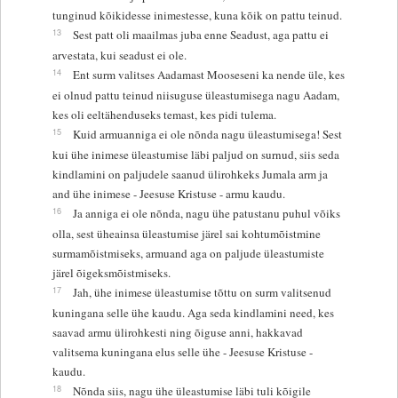
tunginud kõikidesse inimestesse, kuna kõik on pattu teinud.
13
Sest patt oli maailmas juba enne Seadust, aga pattu ei
arvestata, kui seadust ei ole.
14
Ent surm valitses Aadamast Mooseseni ka nende üle, kes
ei olnud pattu teinud niisuguse üleastumisega nagu Aadam,
kes oli eeltähenduseks temast, kes pidi tulema.
15
Kuid armuanniga ei ole nõnda nagu üleastumisega! Sest
kui ühe inimese üleastumise läbi paljud on surnud, siis seda
kindlamini on paljudele saanud ülirohkeks Jumala arm ja
and ühe inimese - Jeesuse Kristuse - armu kaudu.
16
Ja anniga ei ole nõnda, nagu ühe patustanu puhul võiks
olla, sest üheainsa üleastumise järel sai kohtumõistmine
surmamõistmiseks, armuand aga on paljude üleastumiste
järel õigeksmõistmiseks.
17
Jah, ühe inimese üleastumise tõttu on surm valitsenud
kuningana selle ühe kaudu. Aga seda kindlamini need, kes
saavad armu ülirohkesti ning õiguse anni, hakkavad
valitsema kuningana elus selle ühe - Jeesuse Kristuse -
kaudu.
18
Nõnda siis, nagu ühe üleastumise läbi tuli kõigile