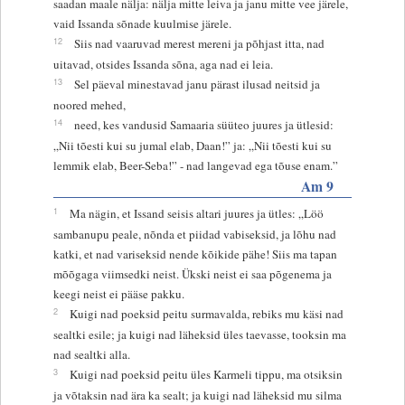
saadan maale nälja: nälja mitte leiva ja janu mitte vee järele,
vaid Issanda sõnade kuulmise järele.
12
Siis nad vaaruvad merest mereni ja põhjast itta, nad
uitavad, otsides Issanda sõna, aga nad ei leia.
13
Sel päeval minestavad janu pärast ilusad neitsid ja
noored mehed,
14
need, kes vandusid Samaaria süüteo juures ja ütlesid:
„Nii tõesti kui su jumal elab, Daan!” ja: „Nii tõesti kui su
lemmik elab, Beer-Seba!” - nad langevad ega tõuse enam.”
Am 9
1
Ma nägin, et Issand seisis altari juures ja ütles: „Löö
sambanupu peale, nõnda et piidad vabiseksid, ja lõhu nad
katki, et nad variseksid nende kõikide pähe! Siis ma tapan
mõõgaga viimsedki neist. Ükski neist ei saa põgenema ja
keegi neist ei pääse pakku.
2
Kuigi nad poeksid peitu surmavalda, rebiks mu käsi nad
sealtki esile; ja kuigi nad läheksid üles taevasse, tooksin ma
nad sealtki alla.
3
Kuigi nad poeksid peitu üles Karmeli tippu, ma otsiksin
ja võtaksin nad ära ka sealt; ja kuigi nad läheksid mu silma