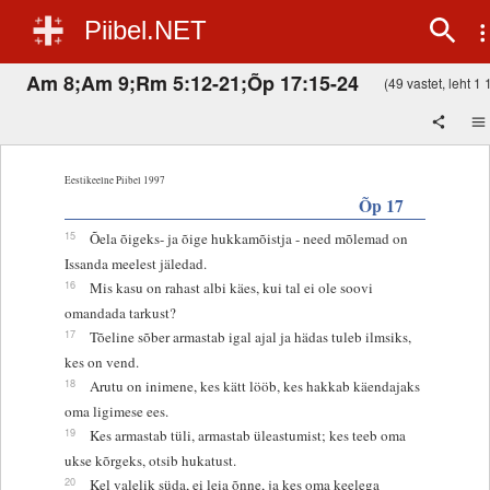
Piibel.NET
Am 8;Am 9;Rm 5:12-21;Õp 17:15-24
(49 vastet, leht 1 1
Eestikeelne Piibel 1997
Õp 17
15
Õela õigeks- ja õige hukkamõistja - need mõlemad on
Issanda meelest jäledad.
16
Mis kasu on rahast albi käes, kui tal ei ole soovi
omandada tarkust?
17
Tõeline sõber armastab igal ajal ja hädas tuleb ilmsiks,
kes on vend.
18
Arutu on inimene, kes kätt lööb, kes hakkab käendajaks
oma ligimese ees.
19
Kes armastab tüli, armastab üleastumist; kes teeb oma
ukse kõrgeks, otsib hukatust.
20
Kel valelik süda, ei leia õnne, ja kes oma keelega