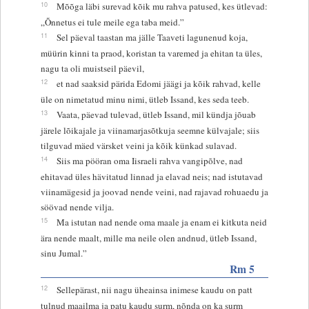
10
Mõõga läbi surevad kõik mu rahva patused, kes ütlevad:
„Õnnetus ei tule meile ega taba meid.”
11
Sel päeval taastan ma jälle Taaveti lagunenud koja,
müürin kinni ta praod, koristan ta varemed ja ehitan ta üles,
nagu ta oli muistseil päevil,
12
et nad saaksid pärida Edomi jäägi ja kõik rahvad, kelle
üle on nimetatud minu nimi, ütleb Issand, kes seda teeb.
13
Vaata, päevad tulevad, ütleb Issand, mil kündja jõuab
järele lõikajale ja viinamarjasõtkuja seemne külvajale; siis
tilguvad mäed värsket veini ja kõik künkad sulavad.
14
Siis ma pööran oma Iisraeli rahva vangipõlve, nad
ehitavad üles hävitatud linnad ja elavad neis; nad istutavad
viinamägesid ja joovad nende veini, nad rajavad rohuaedu ja
söövad nende vilja.
15
Ma istutan nad nende oma maale ja enam ei kitkuta neid
ära nende maalt, mille ma neile olen andnud, ütleb Issand,
sinu Jumal.”
Rm 5
12
Sellepärast, nii nagu üheainsa inimese kaudu on patt
tulnud maailma ja patu kaudu surm, nõnda on ka surm