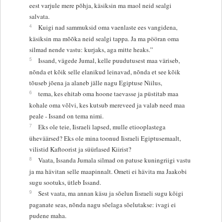
eest varjule mere põhja, käsiksin ma maol neid sealgi
salvata.
4
Kuigi nad sammuksid oma vaenlaste ees vangidena,
käsiksin ma mõõka neid sealgi tappa. Ja ma pööran oma
silmad nende vastu: kurjaks, aga mitte heaks.”
5
Issand, vägede Jumal, kelle puudutusest maa väriseb,
nõnda et kõik selle elanikud leinavad, nõnda et see kõik
tõuseb jõena ja alaneb jälle nagu Egiptuse Niilus,
6
tema, kes ehitab oma hoone taevasse ja püstitab maa
kohale oma võlvi, kes kutsub mereveed ja valab need maa
peale - Issand on tema nimi.
7
Eks ole teie, Iisraeli lapsed, mulle etiooplastega
üheväärsed? Eks ole mina toonud Iisraeli Egiptusemaalt,
vilistid Kaftoorist ja süürlased Kiirist?
8
Vaata, Issanda Jumala silmad on patuse kuningriigi vastu
ja ma hävitan selle maapinnalt. Ometi ei hävita ma Jaakobi
sugu sootuks, ütleb Issand.
9
Sest vaata, ma annan käsu ja sõelun Iisraeli sugu kõigi
paganate seas, nõnda nagu sõelaga sõelutakse: ivagi ei
pudene maha.