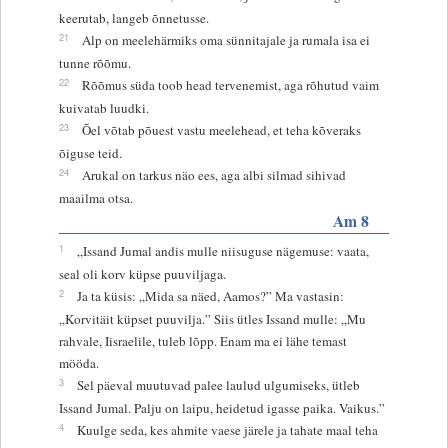
keerutab, langeb õnnetusse.
21
Alp on meelehärmiks oma sünnitajale ja rumala isa ei
tunne rõõmu.
22
Rõõmus süda toob head tervenemist, aga rõhutud vaim
kuivatab luudki.
23
Õel võtab põuest vastu meelehead, et teha kõveraks
õiguse teid.
24
Arukal on tarkus näo ees, aga albi silmad sihivad
maailma otsa.
Am 8
1
„Issand Jumal andis mulle niisuguse nägemuse: vaata,
seal oli korv küpse puuviljaga.
2
Ja ta küsis: „Mida sa näed, Aamos?” Ma vastasin:
„Korvitäit küpset puuvilja.” Siis ütles Issand mulle: „Mu
rahvale, Iisraelile, tuleb lõpp. Enam ma ei lähe temast
mööda.
3
Sel päeval muutuvad palee laulud ulgumiseks, ütleb
Issand Jumal. Palju on laipu, heidetud igasse paika. Vaikus.”
4
Kuulge seda, kes ahmite vaese järele ja tahate maal teha