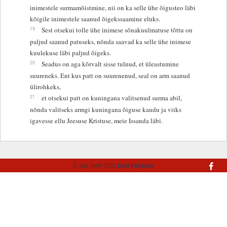
inimestele surmamõistmine, nii on ka selle ühe õigusteo läbi
kõigile inimestele saanud õigekssaamine eluks.
19
Sest otsekui tolle ühe inimese sõnakuulmatuse tõttu on
paljud saanud patuseks, nõnda saavad ka selle ühe inimese
kuulekuse läbi paljud õigeks.
20
Seadus on aga kõrvalt sisse tulnud, et üleastumine
suureneks. Ent kus patt on suurenenud, seal on arm saanud
ülirohkeks,
21
et otsekui patt on kuningana valitsenud surma abil,
nõnda valitseks armgi kuningana õiguse kaudu ja viiks
igavesse ellu Jeesuse Kristuse, meie Issanda läbi.
© AD 2005-2022
Eesti Piibliselts