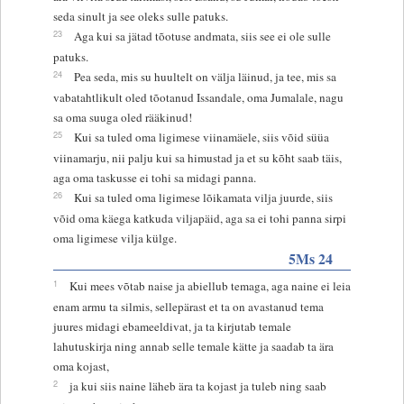
seda sinult ja see oleks sulle patuks.
23
Aga kui sa jätad tõotuse andmata, siis see ei ole sulle
patuks.
24
Pea seda, mis su huultelt on välja läinud, ja tee, mis sa
vabatahtlikult oled tõotanud Issandale, oma Jumalale, nagu
sa oma suuga oled rääkinud!
25
Kui sa tuled oma ligimese viinamäele, siis võid süüa
viinamarju, nii palju kui sa himustad ja et su kõht saab täis,
aga oma taskusse ei tohi sa midagi panna.
26
Kui sa tuled oma ligimese lõikamata vilja juurde, siis
võid oma käega katkuda viljapäid, aga sa ei tohi panna sirpi
oma ligimese vilja külge.
5Ms 24
1
Kui mees võtab naise ja abiellub temaga, aga naine ei leia
enam armu ta silmis, sellepärast et ta on avastanud tema
juures midagi ebameeldivat, ja ta kirjutab temale
lahutuskirja ning annab selle temale kätte ja saadab ta ära
oma kojast,
2
ja kui siis naine läheb ära ta kojast ja tuleb ning saab