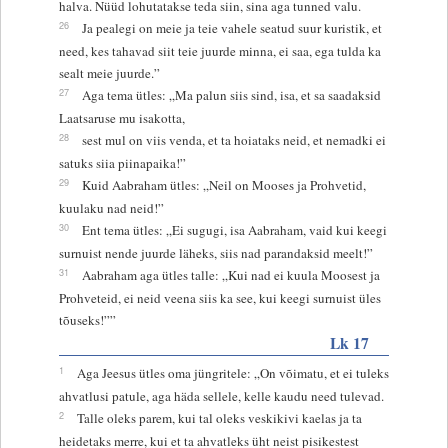
halva. Nüüd lohutatakse teda siin, sina aga tunned valu.
26
Ja pealegi on meie ja teie vahele seatud suur kuristik, et
need, kes tahavad siit teie juurde minna, ei saa, ega tulda ka
sealt meie juurde.”
27
Aga tema ütles: „Ma palun siis sind, isa, et sa saadaksid
Laatsaruse mu isakotta,
28
sest mul on viis venda, et ta hoiataks neid, et nemadki ei
satuks siia piinapaika!”
29
Kuid Aabraham ütles: „Neil on Mooses ja Prohvetid,
kuulaku nad neid!”
30
Ent tema ütles: „Ei sugugi, isa Aabraham, vaid kui keegi
surnuist nende juurde läheks, siis nad parandaksid meelt!”
31
Aabraham aga ütles talle: „Kui nad ei kuula Moosest ja
Prohveteid, ei neid veena siis ka see, kui keegi surnuist üles
tõuseks!””
Lk 17
1
Aga Jeesus ütles oma jüngritele: „On võimatu, et ei tuleks
ahvatlusi patule, aga häda sellele, kelle kaudu need tulevad.
2
Talle oleks parem, kui tal oleks veskikivi kaelas ja ta
heidetaks merre, kui et ta ahvatleks üht neist pisikestest