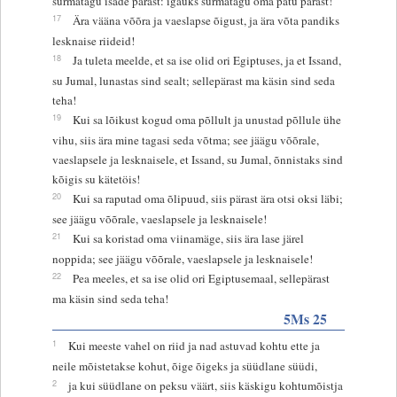
surmatagu isade pärast: igaüks surmatagu oma patu pärast!
17
Ära vääna võõra ja vaeslapse õigust, ja ära võta pandiks
lesknaise riideid!
18
Ja tuleta meelde, et sa ise olid ori Egiptuses, ja et Issand,
su Jumal, lunastas sind sealt; sellepärast ma käsin sind seda
teha!
19
Kui sa lõikust kogud oma põllult ja unustad põllule ühe
vihu, siis ära mine tagasi seda võtma; see jäägu võõrale,
vaeslapsele ja lesknaisele, et Issand, su Jumal, õnnistaks sind
kõigis su kätetöis!
20
Kui sa raputad oma õlipuud, siis pärast ära otsi oksi läbi;
see jäägu võõrale, vaeslapsele ja lesknaisele!
21
Kui sa koristad oma viinamäge, siis ära lase järel
noppida; see jäägu võõrale, vaeslapsele ja lesknaisele!
22
Pea meeles, et sa ise olid ori Egiptusemaal, sellepärast
ma käsin sind seda teha!
5Ms 25
1
Kui meeste vahel on riid ja nad astuvad kohtu ette ja
neile mõistetakse kohut, õige õigeks ja süüdlane süüdi,
2
ja kui süüdlane on peksu väärt, siis käskigu kohtumõistja