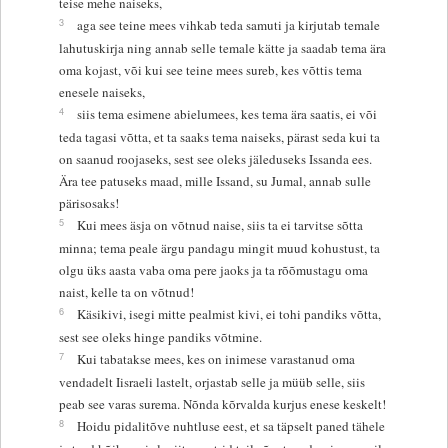
teise mehe naiseks,
3
aga see teine mees vihkab teda samuti ja kirjutab temale
lahutuskirja ning annab selle temale kätte ja saadab tema ära
oma kojast, või kui see teine mees sureb, kes võttis tema
enesele naiseks,
4
siis tema esimene abielumees, kes tema ära saatis, ei või
teda tagasi võtta, et ta saaks tema naiseks, pärast seda kui ta
on saanud roojaseks, sest see oleks jäleduseks Issanda ees.
Ära tee patuseks maad, mille Issand, su Jumal, annab sulle
pärisosaks!
5
Kui mees äsja on võtnud naise, siis ta ei tarvitse sõtta
minna; tema peale ärgu pandagu mingit muud kohustust, ta
olgu üks aasta vaba oma pere jaoks ja ta rõõmustagu oma
naist, kelle ta on võtnud!
6
Käsikivi, isegi mitte pealmist kivi, ei tohi pandiks võtta,
sest see oleks hinge pandiks võtmine.
7
Kui tabatakse mees, kes on inimese varastanud oma
vendadelt Iisraeli lastelt, orjastab selle ja müüb selle, siis
peab see varas surema. Nõnda kõrvalda kurjus enese keskelt!
8
Hoidu pidalitõve nuhtluse eest, et sa täpselt paned tähele