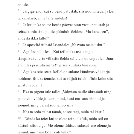
patule.
3
Jälgige end: kui su vend patustab, siis noomi teda, ja kui
ta kahetseb, anna talle andeks!
4
Ja kui ta ka seitse korda päevas sinu vastu patustab ja
seitse korda sinu poole pöördub, öeldes: „Ma kahetsen”,
andesta ikka talle!”
5
Ja apostlid ütlesid Issandale: „Kasvata meie usku!”
6
Aga Issand ütles: „Kui teil oleks usku nagu
sinepiivakene, te võiksite öelda sellele mooruspuule: „Juuri
end üles ja istuta merre!” ja see kuulaks teie sõna.
7
Aga kes teie seast, kellel on sulane kündmas või karja
hoidmas, ütleks temale, kui ta väljalt tuleb: „Tule kohe siia
ja istu lauda!”?
8
Eks ta pigem ütle talle: „Valmista mulle õhtusöök ning
pane vöö vööle ja teeni mind, kuni ma saan söönud ja
joonud, ning pärast söö ja joo sina!”
9
Kas ta seda sulast tänab, et see tegi, mida tal kästi?
10
Nõnda ka teie: kui te olete teinud kõik, mida teil on
kästud, siis öelge: Me oleme tühised sulased, me oleme ju
teinud, mis meie kohus oli teha.”