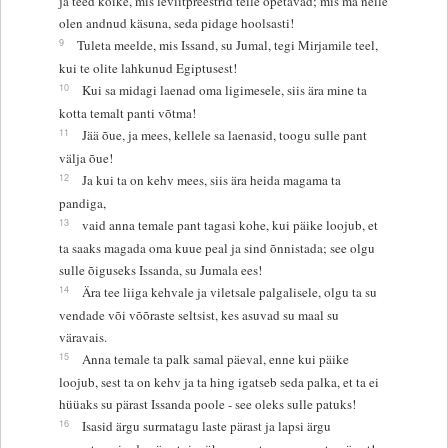
ja teed kõike, mis leviitpreestrid teile õpetavad; mis ma neile
olen andnud käsuna, seda pidage hoolsasti!
9
Tuleta meelde, mis Issand, su Jumal, tegi Mirjamile teel,
kui te olite lahkunud Egiptusest!
10
Kui sa midagi laenad oma ligimesele, siis ära mine ta
kotta temalt panti võtma!
11
Jää õue, ja mees, kellele sa laenasid, toogu sulle pant
välja õue!
12
Ja kui ta on kehv mees, siis ära heida magama ta
pandiga,
13
vaid anna temale pant tagasi kohe, kui päike loojub, et
ta saaks magada oma kuue peal ja sind õnnistada; see olgu
sulle õiguseks Issanda, su Jumala ees!
14
Ära tee liiga kehvale ja viletsale palgalisele, olgu ta su
vendade või võõraste seltsist, kes asuvad su maal su
väravais.
15
Anna temale ta palk samal päeval, enne kui päike
loojub, sest ta on kehv ja ta hing igatseb seda palka, et ta ei
hüüaks su pärast Issanda poole - see oleks sulle patuks!
16
Isasid ärgu surmatagu laste pärast ja lapsi ärgu