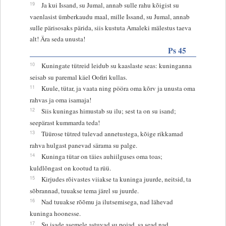
19
Ja kui Issand, su Jumal, annab sulle rahu kõigist su
vaenlasist ümberkaudu maal, mille Issand, su Jumal, annab
sulle pärisosaks pärida, siis kustuta Amaleki mälestus taeva
alt! Ära seda unusta!
Ps 45
10
Kuningate tütreid leidub su kaaslaste seas: kuninganna
seisab su paremal käel Oofiri kullas.
11
Kuule, tütar, ja vaata ning pööra oma kõrv ja unusta oma
rahvas ja oma isamaja!
12
Siis kuningas himustab su ilu; sest ta on su isand;
seepärast kummarda teda!
13
Tüürose tütred tulevad annetustega, kõige rikkamad
rahva hulgast panevad särama su palge.
14
Kuninga tütar on täies auhiilguses oma toas;
kuldlõngast on kootud ta rüü.
15
Kirjudes rõivastes viiakse ta kuninga juurde, neitsid, ta
sõbrannad, tuuakse tema järel su juurde.
16
Nad tuuakse rõõmu ja ilutsemisega, nad lähevad
kuninga hoonesse.
17
Su isade asemele astuvad su pojad, sa sead nad