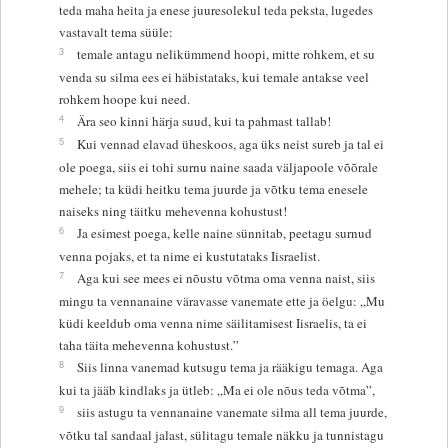
teda maha heita ja enese juuresolekul teda peksta, lugedes
vastavalt tema süüle:
3
temale antagu nelikümmend hoopi, mitte rohkem, et su
venda su silma ees ei häbistataks, kui temale antakse veel
rohkem hoope kui need.
4
Ära seo kinni härja suud, kui ta pahmast tallab!
5
Kui vennad elavad üheskoos, aga üks neist sureb ja tal ei
ole poega, siis ei tohi surnu naine saada väljapoole võõrale
mehele; ta küdi heitku tema juurde ja võtku tema enesele
naiseks ning täitku mehevenna kohustust!
6
Ja esimest poega, kelle naine sünnitab, peetagu surnud
venna pojaks, et ta nime ei kustutataks Iisraelist.
7
Aga kui see mees ei nõustu võtma oma venna naist, siis
mingu ta vennanaine väravasse vanemate ette ja öelgu: „Mu
küdi keeldub oma venna nime säilitamisest Iisraelis, ta ei
taha täita mehevenna kohustust.”
8
Siis linna vanemad kutsugu tema ja rääkigu temaga. Aga
kui ta jääb kindlaks ja ütleb: „Ma ei ole nõus teda võtma”,
9
siis astugu ta vennanaine vanemate silma all tema juurde,
võtku tal sandaal jalast, sülitagu temale näkku ja tunnistagu