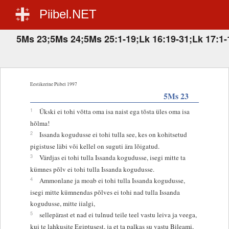
Piibel.NET
5Ms 23;5Ms 24;5Ms 25:1-19;Lk 16:19-31;Lk 17:1-
Eestikeelne Piibel 1997
5Ms 23
1
Ükski ei tohi võtta oma isa naist ega tõsta üles oma isa
hõlma!
2
Issanda kogudusse ei tohi tulla see, kes on kohitsetud
pigistuse läbi või kellel on suguti ära lõigatud.
3
Värdjas ei tohi tulla Issanda kogudusse, isegi mitte ta
kümnes põlv ei tohi tulla Issanda kogudusse.
4
Ammonlane ja moab ei tohi tulla Issanda kogudusse,
isegi mitte kümnendas põlves ei tohi nad tulla Issanda
kogudusse, mitte iialgi,
5
sellepärast et nad ei tulnud teile teel vastu leiva ja veega,
kui te lahkusite Egiptusest, ja et ta palkas su vastu Bileami,