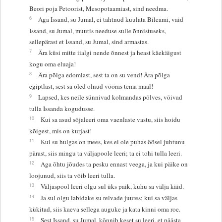
Beori poja Petoorist, Mesopotaamiast, sind needma.
6
Aga Issand, su Jumal, ei tahtnud kuulata Bileami, vaid
Issand, su Jumal, muutis needuse sulle õnnistuseks,
sellepärast et Issand, su Jumal, sind armastas.
7
Ära küsi mitte iialgi nende õnnest ja heast käekäigust
kogu oma eluaja!
8
Ära põlga edomlast, sest ta on su vend! Ära põlga
egiptlast, sest sa oled olnud võõras tema maal!
9
Lapsed, kes neile sünnivad kolmandas põlves, võivad
tulla Issanda kogudusse.
10
Kui sa asud sõjaleeri oma vaenlaste vastu, siis hoidu
kõigest, mis on kurjast!
11
Kui su hulgas on mees, kes ei ole puhas öösel juhtunu
pärast, siis mingu ta väljapoole leeri; ta ei tohi tulla leeri.
12
Aga õhtu jõudes ta pesku ennast veega, ja kui päike on
loojunud, siis ta võib leeri tulla.
13
Väljaspool leeri olgu sul üks paik, kuhu sa välja käid.
14
Ja sul olgu labidake su relvade juures; kui sa väljas
kükitad, siis kaeva sellega auguke ja kata kinni oma roe.
15
Sest Issand, su Jumal, kõnnib keset su leeri, et päästa