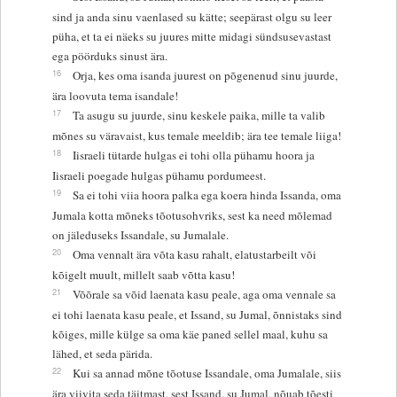
sind ja anda sinu vaenlased su kätte; seepärast olgu su leer
püha, et ta ei näeks su juures mitte midagi sündsusevastast
ega pöörduks sinust ära.
16
Orja, kes oma isanda juurest on põgenenud sinu juurde,
ära loovuta tema isandale!
17
Ta asugu su juurde, sinu keskele paika, mille ta valib
mõnes su väravaist, kus temale meeldib; ära tee temale liiga!
18
Iisraeli tütarde hulgas ei tohi olla pühamu hoora ja
Iisraeli poegade hulgas pühamu pordumeest.
19
Sa ei tohi viia hoora palka ega koera hinda Issanda, oma
Jumala kotta mõneks tõotusohvriks, sest ka need mõlemad
on jäleduseks Issandale, su Jumalale.
20
Oma vennalt ära võta kasu rahalt, elatustarbeilt või
kõigelt muult, millelt saab võtta kasu!
21
Võõrale sa võid laenata kasu peale, aga oma vennale sa
ei tohi laenata kasu peale, et Issand, su Jumal, õnnistaks sind
kõiges, mille külge sa oma käe paned sellel maal, kuhu sa
lähed, et seda pärida.
22
Kui sa annad mõne tõotuse Issandale, oma Jumalale, siis
ära viivita seda täitmast, sest Issand, su Jumal, nõuab tõesti