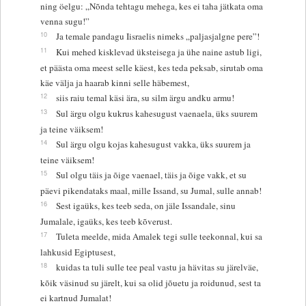
ning öelgu: „Nõnda tehtagu mehega, kes ei taha jätkata oma
venna sugu!”
10
Ja temale pandagu Iisraelis nimeks „paljasjalgne pere”!
11
Kui mehed kisklevad üksteisega ja ühe naine astub ligi,
et päästa oma meest selle käest, kes teda peksab, sirutab oma
käe välja ja haarab kinni selle häbemest,
12
siis raiu temal käsi ära, su silm ärgu andku armu!
13
Sul ärgu olgu kukrus kahesugust vaenaela, üks suurem
ja teine väiksem!
14
Sul ärgu olgu kojas kahesugust vakka, üks suurem ja
teine väiksem!
15
Sul olgu täis ja õige vaenael, täis ja õige vakk, et su
päevi pikendataks maal, mille Issand, su Jumal, sulle annab!
16
Sest igaüks, kes teeb seda, on jäle Issandale, sinu
Jumalale, igaüks, kes teeb kõverust.
17
Tuleta meelde, mida Amalek tegi sulle teekonnal, kui sa
lahkusid Egiptusest,
18
kuidas ta tuli sulle tee peal vastu ja hävitas su järelväe,
kõik väsinud su järelt, kui sa olid jõuetu ja roidunud, sest ta
ei kartnud Jumalat!