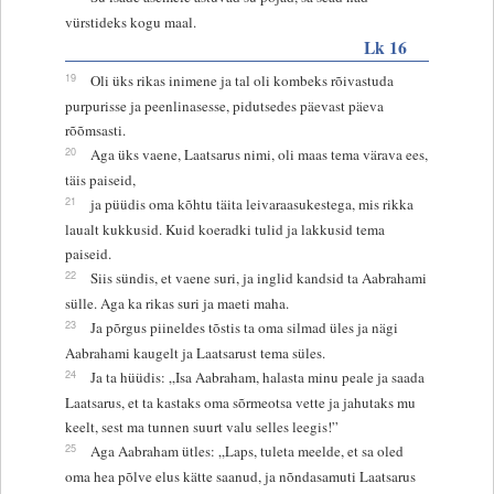
vürstideks kogu maal.
Lk 16
19
Oli üks rikas inimene ja tal oli kombeks rõivastuda
purpurisse ja peenlinasesse, pidutsedes päevast päeva
rõõmsasti.
20
Aga üks vaene, Laatsarus nimi, oli maas tema värava ees,
täis paiseid,
21
ja püüdis oma kõhtu täita leivaraasukestega, mis rikka
laualt kukkusid. Kuid koeradki tulid ja lakkusid tema
paiseid.
22
Siis sündis, et vaene suri, ja inglid kandsid ta Aabrahami
sülle. Aga ka rikas suri ja maeti maha.
23
Ja põrgus piineldes tõstis ta oma silmad üles ja nägi
Aabrahami kaugelt ja Laatsarust tema süles.
24
Ja ta hüüdis: „Isa Aabraham, halasta minu peale ja saada
Laatsarus, et ta kastaks oma sõrmeotsa vette ja jahutaks mu
keelt, sest ma tunnen suurt valu selles leegis!”
25
Aga Aabraham ütles: „Laps, tuleta meelde, et sa oled
oma hea põlve elus kätte saanud, ja nõndasamuti Laatsarus