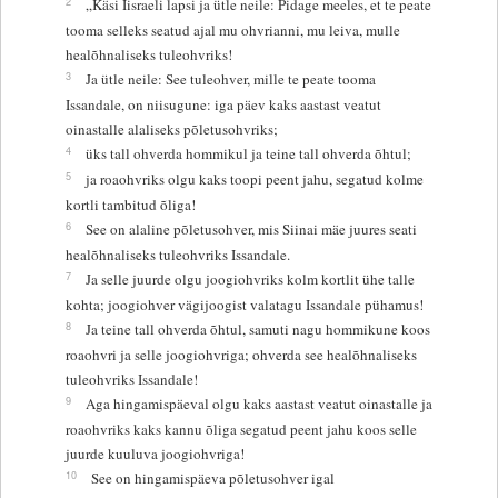
2
„Käsi Iisraeli lapsi ja ütle neile: Pidage meeles, et te peate
tooma selleks seatud ajal mu ohvrianni, mu leiva, mulle
healõhnaliseks tuleohvriks!
3
Ja ütle neile: See tuleohver, mille te peate tooma
Issandale, on niisugune: iga päev kaks aastast veatut
oinastalle alaliseks põletusohvriks;
4
üks tall ohverda hommikul ja teine tall ohverda õhtul;
5
ja roaohvriks olgu kaks toopi peent jahu, segatud kolme
kortli tambitud õliga!
6
See on alaline põletusohver, mis Siinai mäe juures seati
healõhnaliseks tuleohvriks Issandale.
7
Ja selle juurde olgu joogiohvriks kolm kortlit ühe talle
kohta; joogiohver vägijoogist valatagu Issandale pühamus!
8
Ja teine tall ohverda õhtul, samuti nagu hommikune koos
roaohvri ja selle joogiohvriga; ohverda see healõhnaliseks
tuleohvriks Issandale!
9
Aga hingamispäeval olgu kaks aastast veatut oinastalle ja
roaohvriks kaks kannu õliga segatud peent jahu koos selle
juurde kuuluva joogiohvriga!
10
See on hingamispäeva põletusohver igal