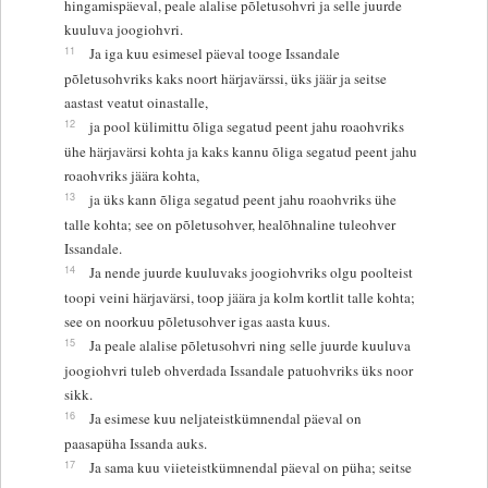
hingamispäeval, peale alalise põletusohvri ja selle juurde
kuuluva joogiohvri.
11
Ja iga kuu esimesel päeval tooge Issandale
põletusohvriks kaks noort härjavärssi, üks jäär ja seitse
aastast veatut oinastalle,
12
ja pool külimittu õliga segatud peent jahu roaohvriks
ühe härjavärsi kohta ja kaks kannu õliga segatud peent jahu
roaohvriks jäära kohta,
13
ja üks kann õliga segatud peent jahu roaohvriks ühe
talle kohta; see on põletusohver, healõhnaline tuleohver
Issandale.
14
Ja nende juurde kuuluvaks joogiohvriks olgu poolteist
toopi veini härjavärsi, toop jäära ja kolm kortlit talle kohta;
see on noorkuu põletusohver igas aasta kuus.
15
Ja peale alalise põletusohvri ning selle juurde kuuluva
joogiohvri tuleb ohverdada Issandale patuohvriks üks noor
sikk.
16
Ja esimese kuu neljateistkümnendal päeval on
paasapüha Issanda auks.
17
Ja sama kuu viieteistkümnendal päeval on püha; seitse