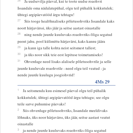
26
Ja uudsevilja päeval, kui te toote uudse roaohvri
Issandale oma nädalatepühal, olgu teil pühalik kokkutulek;
ühtegi argipäevatööd ärgu tehtagu!
27
Siis tooge healõhnaliseks põletusohvriks Issandale kaks
noort härjavärssi, üks jäär ja seitse aastast oinastalle
28
ning nende juurde kuuluvaks roaohvriks õliga segatud
peent jahu, pool külimittu härjavärsi, kaks kannu jäära
29
ja kann iga talle kohta neist seitsmest tallest;
30
ja üks noor sikk teie eest lepituse toimetamiseks!
31
Ohverdage need lisaks alalisele põletusohvrile ja selle
juurde kuuluvale roaohvrile - need olgu teil veatud - ja
nende juurde kuulugu joogiohvrid!
4Ms 29
1
Ja seitsmenda kuu esimesel päeval olgu teil pühalik
kokkutulek; ühtegi argipäevatööd ärgu tehtagu; see olgu
teile sarve puhumise päevaks!
2
Siis ohverdage põletusohvriks, Issandale meeldivaks
lõhnaks, üks noor härjavärss, üks jäär, seitse aastast veatut
oinastalle
3
ja nende juurde kuuluvaks roaohvriks õliga segatud