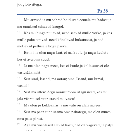
joogiohvritega.
Ps 38
12
Mu armsad ja mu sõbrad hoiduvad eemale mu hädast ja
mu omaksed seisavad kaugel.
13
Kes mu hinge püüavad, need seavad mulle võrke, ja kes
mulle paha otsivad, need kõnelevad hukatusest, ja nad
mõtlevad pettusele kogu päeva.
14
Ent mina olen nagu kurt, ei ma kuule, ja nagu keeletu,
kes ei ava oma suud.
15
Ja ma olen nagu mees, kes ei kuule ja kelle suus ei ole
vasturääkimist.
16
Sest sind, Issand, ma ootan; sina, Issand, mu Jumal,
vastad!
17
Sest ma ütlen: Ärgu minust rõõmustagu need, kes mu
jala vääratusel suurustasid mu vastu!
18
Ma olen ju kukkumas ja mu valu on alati mu ees.
19
Sest ma pean tunnistama oma pahategu, ma olen mures
oma patu pärast.
20
Aga mu vaenlased elavad hästi, nad on vägevad, ja palju