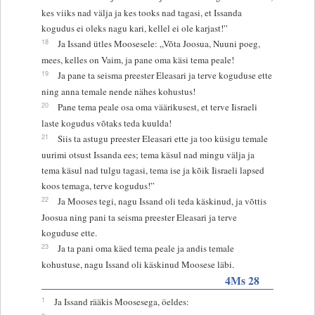
kes viiks nad välja ja kes tooks nad tagasi, et Issanda
kogudus ei oleks nagu kari, kellel ei ole karjast!”
18
Ja Issand ütles Moosesele: „Võta Joosua, Nuuni poeg,
mees, kelles on Vaim, ja pane oma käsi tema peale!
19
Ja pane ta seisma preester Eleasari ja terve koguduse ette
ning anna temale nende nähes kohustus!
20
Pane tema peale osa oma väärikusest, et terve Iisraeli
laste kogudus võtaks teda kuulda!
21
Siis ta astugu preester Eleasari ette ja too küsigu temale
uurimi otsust Issanda ees; tema käsul nad mingu välja ja
tema käsul nad tulgu tagasi, tema ise ja kõik Iisraeli lapsed
koos temaga, terve kogudus!”
22
Ja Mooses tegi, nagu Issand oli teda käskinud, ja võttis
Joosua ning pani ta seisma preester Eleasari ja terve
koguduse ette.
23
Ja ta pani oma käed tema peale ja andis temale
kohustuse, nagu Issand oli käskinud Moosese läbi.
4Ms 28
1
Ja Issand rääkis Moosesega, öeldes: