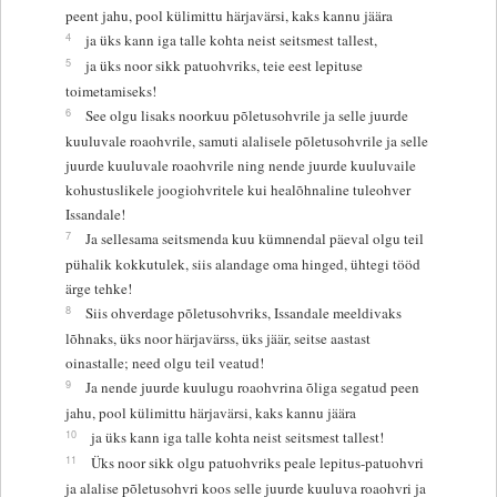
peent jahu, pool külimittu härjavärsi, kaks kannu jäära
4
ja üks kann iga talle kohta neist seitsmest tallest,
5
ja üks noor sikk patuohvriks, teie eest lepituse
toimetamiseks!
6
See olgu lisaks noorkuu põletusohvrile ja selle juurde
kuuluvale roaohvrile, samuti alalisele põletusohvrile ja selle
juurde kuuluvale roaohvrile ning nende juurde kuuluvaile
kohustuslikele joogiohvritele kui healõhnaline tuleohver
Issandale!
7
Ja sellesama seitsmenda kuu kümnendal päeval olgu teil
pühalik kokkutulek, siis alandage oma hinged, ühtegi tööd
ärge tehke!
8
Siis ohverdage põletusohvriks, Issandale meeldivaks
lõhnaks, üks noor härjavärss, üks jäär, seitse aastast
oinastalle; need olgu teil veatud!
9
Ja nende juurde kuulugu roaohvrina õliga segatud peen
jahu, pool külimittu härjavärsi, kaks kannu jäära
10
ja üks kann iga talle kohta neist seitsmest tallest!
11
Üks noor sikk olgu patuohvriks peale lepitus-patuohvri
ja alalise põletusohvri koos selle juurde kuuluva roaohvri ja