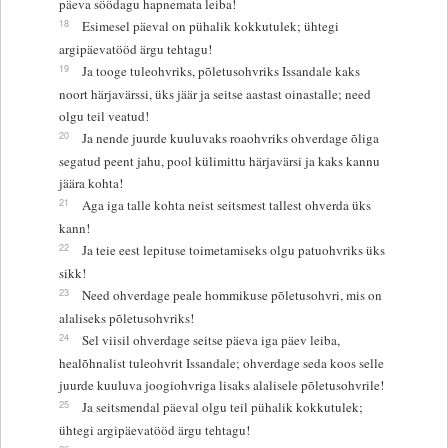
päeva söödagu hapnemata leiba!
18
Esimesel päeval on pühalik kokkutulek; ühtegi
argipäevatööd ärgu tehtagu!
19
Ja tooge tuleohvriks, põletusohvriks Issandale kaks
noort härjavärssi, üks jäär ja seitse aastast oinastalle; need
olgu teil veatud!
20
Ja nende juurde kuuluvaks roaohvriks ohverdage õliga
segatud peent jahu, pool külimittu härjavärsi ja kaks kannu
jäära kohta!
21
Aga iga talle kohta neist seitsmest tallest ohverda üks
kann!
22
Ja teie eest lepituse toimetamiseks olgu patuohvriks üks
sikk!
23
Need ohverdage peale hommikuse põletusohvri, mis on
alaliseks põletusohvriks!
24
Sel viisil ohverdage seitse päeva iga päev leiba,
healõhnalist tuleohvrit Issandale; ohverdage seda koos selle
juurde kuuluva joogiohvriga lisaks alalisele põletusohvrile!
25
Ja seitsmendal päeval olgu teil pühalik kokkutulek;
ühtegi argipäevatööd ärgu tehtagu!