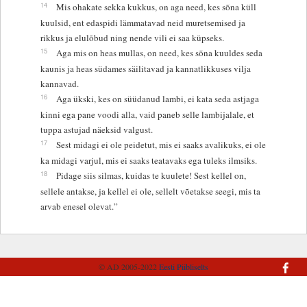
14
Mis ohakate sekka kukkus, on aga need, kes sõna küll
kuulsid, ent edaspidi lämmatavad neid muretsemised ja
rikkus ja elulõbud ning nende vili ei saa küpseks.
15
Aga mis on heas mullas, on need, kes sõna kuuldes seda
kaunis ja heas südames säilitavad ja kannatlikkuses vilja
kannavad.
16
Aga ükski, kes on süüdanud lambi, ei kata seda astjaga
kinni ega pane voodi alla, vaid paneb selle lambijalale, et
tuppa astujad näeksid valgust.
17
Sest midagi ei ole peidetut, mis ei saaks avalikuks, ei ole
ka midagi varjul, mis ei saaks teatavaks ega tuleks ilmsiks.
18
Pidage siis silmas, kuidas te kuulete! Sest kellel on,
sellele antakse, ja kellel ei ole, sellelt võetakse seegi, mis ta
arvab enesel olevat.”
© AD 2005-2022
Eesti Piibliselts