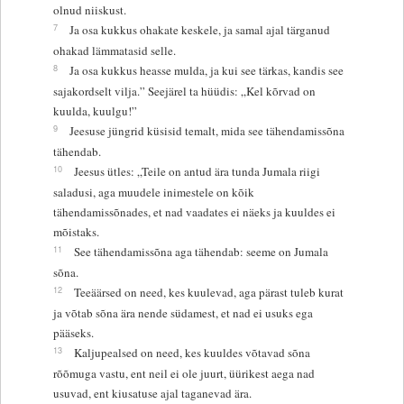
olnud niiskust.
7
Ja osa kukkus ohakate keskele, ja samal ajal tärganud
ohakad lämmatasid selle.
8
Ja osa kukkus heasse mulda, ja kui see tärkas, kandis see
sajakordselt vilja.” Seejärel ta hüüdis: „Kel kõrvad on
kuulda, kuulgu!”
9
Jeesuse jüngrid küsisid temalt, mida see tähendamissõna
tähendab.
10
Jeesus ütles: „Teile on antud ära tunda Jumala riigi
saladusi, aga muudele inimestele on kõik
tähendamissõnades, et nad vaadates ei näeks ja kuuldes ei
mõistaks.
11
See tähendamissõna aga tähendab: seeme on Jumala
sõna.
12
Teeäärsed on need, kes kuulevad, aga pärast tuleb kurat
ja võtab sõna ära nende südamest, et nad ei usuks ega
pääseks.
13
Kaljupealsed on need, kes kuuldes võtavad sõna
rõõmuga vastu, ent neil ei ole juurt, üürikest aega nad
usuvad, ent kiusatuse ajal taganevad ära.