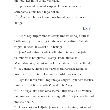
on neid, kes mind asjata vihkavad
21
ja kes head tasuvad kurjaga, kes on mu vastased,
sellepärast et ma head taga nõuan.
22
Ära mind hülga, Issand, mu Jumal, ära ole minust
kaugel!
Lk 8
1
Mõni aeg hiljem rändas Jeesus linnast linna ja külast
külla ning jutlustas ning kuulutas evangeeliumi Jumala
riigist. Ja need kaksteist olid temaga
2
ja mõned naised, keda ta oli teinud terveks kurjadest
vaimudest ja haigustest: Maarja, keda hüütakse
Magdaleenaks, kellest seitse kurja vaimu oli välja läinud,
3
ja Johanna, Heroodese varahoidja Kuusase naine, ja
Susanna ja palju teisi, kes neid aitasid oma varaga.
4
Aga kui rahvahulki kogunes ja kõigist linnadest Jeesuse
juurde tuli, rääkis ta neile tähendamissõnaga:
5
„Külvaja läks välja oma seemet külvama. Ja külvamisel
pudenes osa seemet tee äärde ning tallati ära ja taeva linnud
nokkisid selle.
6
Ja osa kukkus kaljule, ja see kuivas tärgates, sest sel ei