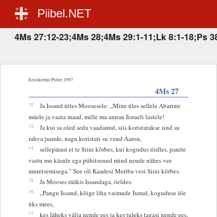
Piibel.NET
4Ms 27:12-23;4Ms 28;4Ms 29:1-11;Lk 8:1-18;Ps 3
Eestikeelne Piibel 1997
4Ms 27
12
Ja Issand ütles Moosesele: „Mine üles sellele Abarimi
mäele ja vaata maad, mille ma annan Iisraeli lastele!
13
Ja kui sa oled seda vaadanud, siis koristatakse sind su
rahva juurde, nagu koristati su vend Aaron,
14
sellepärast et te Siini kõrbes, kui kogudus riidles, panite
vastu mu käsule ega pühitsenud mind nende nähes vee
muretsemisega.” See oli Kaadesi Meriba vesi Siini kõrbes.
15
Ja Mooses rääkis Issandaga, öeldes:
16
„Pangu Issand, kõige liha vaimude Jumal, koguduse üle
üks mees,
17
kes läheks välja nende ees ja kes tuleks tagasi nende ees,