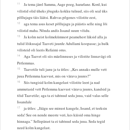
11
Ja tema järel Samma, Aage poeg, hararlane. Kord, kui
vilistid olid üheks jõuguks kokku tulnud, siis oli seal üks
põllujagu täis läätsi. Rahvas põgenes vilistite eest,
12
aga tema asus keset põllujagu ja päästis selle ning lõi
vilistid maha. Nõnda andis Issand suure võidu.
13
Ja kolm neist kolmekümnest peamehest läksid alla ja
tulid lõikusajal Taaveti juurde Adullami koopasse; ja hulk
vilisteid oli leeris Refaimi orus.
14
Aga Taavet oli siis mäelinnuses ja vilistite linnavägi oli
Petlemmas.
15
Taavetile tuli janu ja ta ütles: „Kes annaks mulle vett
juua Petlemma kaevust, mis on värava juures?”
16
Siis tungisid kolm kangelast vilistite leeri ja nad
ammutasid vett Petlemma kaevust värava juures, kandsid ja
tõid Taavetile; aga ta ei tahtnud seda juua, vaid valas selle
Issandale
17
ja ütles: „Jäägu see minust kaugele, Issand, et teeksin
seda! See on nende meeste veri, kes käisid oma hinge
hinnaga.” Sellepärast ta ei tahtnud seda juua. Seda tegid
need kolm kangelast.