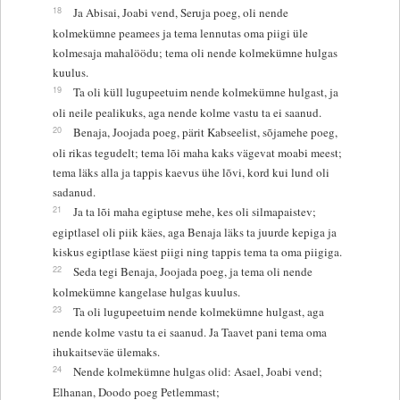
18
Ja Abisai, Joabi vend, Seruja poeg, oli nende
kolmekümne peamees ja tema lennutas oma piigi üle
kolmesaja mahalöödu; tema oli nende kolmekümne hulgas
kuulus.
19
Ta oli küll lugupeetuim nende kolmekümne hulgast, ja
oli neile pealikuks, aga nende kolme vastu ta ei saanud.
20
Benaja, Joojada poeg, pärit Kabseelist, sõjamehe poeg,
oli rikas tegudelt; tema lõi maha kaks vägevat moabi meest;
tema läks alla ja tappis kaevus ühe lõvi, kord kui lund oli
sadanud.
21
Ja ta lõi maha egiptuse mehe, kes oli silmapaistev;
egiptlasel oli piik käes, aga Benaja läks ta juurde kepiga ja
kiskus egiptlase käest piigi ning tappis tema ta oma piigiga.
22
Seda tegi Benaja, Joojada poeg, ja tema oli nende
kolmekümne kangelase hulgas kuulus.
23
Ta oli lugupeetuim nende kolmekümne hulgast, aga
nende kolme vastu ta ei saanud. Ja Taavet pani tema oma
ihukaitseväe ülemaks.
24
Nende kolmekümne hulgas olid: Asael, Joabi vend;
Elhanan, Doodo poeg Petlemmast;