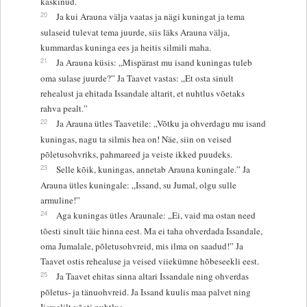
käskinud.
20
Ja kui Arauna välja vaatas ja nägi kuningat ja tema
sulaseid tulevat tema juurde, siis läks Arauna välja,
kummardas kuninga ees ja heitis silmili maha.
21
Ja Arauna küsis: „Mispärast mu isand kuningas tuleb
oma sulase juurde?” Ja Taavet vastas: „Et osta sinult
rehealust ja ehitada Issandale altarit, et nuhtlus võetaks
rahva pealt.”
22
Ja Arauna ütles Taavetile: „Võtku ja ohverdagu mu isand
kuningas, nagu ta silmis hea on! Näe, siin on veised
põletusohvriks, pahmareed ja veiste ikked puudeks.
23
Selle kõik, kuningas, annetab Arauna kuningale.” Ja
Arauna ütles kuningale: „Issand, su Jumal, olgu sulle
armuline!”
24
Aga kuningas ütles Araunale: „Ei, vaid ma ostan need
tõesti sinult täie hinna eest. Ma ei taha ohverdada Issandale,
oma Jumalale, põletusohvreid, mis ilma on saadud!” Ja
Taavet ostis rehealuse ja veised viiekümne hõbeseekli eest.
25
Ja Taavet ehitas sinna altari Issandale ning ohverdas
põletus- ja tänuohvreid. Ja Issand kuulis maa palvet ning
Iisraelilt võeti nuhtlus.