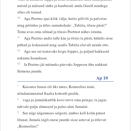
nutsid ja näitasid särke ja kuubesid, mida Gasell nendega
olles oli teinud.
40
Aga Peetrus ajas kõik välja, heitis põlvili ja palvetas
ning pöördus ja ütles surnukehale: „Tabiita, tõuse püsti!”
Tema avas oma silmad ja tõusis Peetrust nähes istuma.
41
Aga Peetrus andis talle käe ja tõstis ta püsti, hüüdis sisse
pühad ja lesknaised ning seadis Tabiita elavalt nende ette.
42
Aga see sai teatavaks kogu Joppes, ja paljud hakkasid
uskuma Issandasse.
43
Ja Peetrus jäi mitmeks päevaks Joppesse ühe nahkuri
Siimona juurde.
Ap 10
1
Kaisarea linnas oli üks mees, Korneelius nimi,
nõndanimetatud Itaalia kohordi pealik,
2
vaga ja jumalakartlik koos terve oma perega; ta jagas
rahvale palju almuseid ja palus alati Jumalat.
3
See nägi nägemuses selgesti, umbes kell kolm pärast
lõunat, Jumala ingli enese juurde sisse astuvat ja ütlevat:
„Korneelius!”