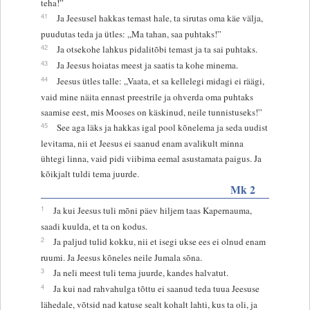
teha!”
41
Ja Jeesusel hakkas temast hale, ta sirutas oma käe välja,
puudutas teda ja ütles: „Ma tahan, saa puhtaks!”
42
Ja otsekohe lahkus pidalitõbi temast ja ta sai puhtaks.
43
Ja Jeesus hoiatas meest ja saatis ta kohe minema.
44
Jeesus ütles talle: „Vaata, et sa kellelegi midagi ei räägi,
vaid mine näita ennast preestrile ja ohverda oma puhtaks
saamise eest, mis Mooses on käskinud, neile tunnistuseks!”
45
See aga läks ja hakkas igal pool kõnelema ja seda uudist
levitama, nii et Jeesus ei saanud enam avalikult minna
ühtegi linna, vaid pidi viibima eemal asustamata paigus. Ja
kõikjalt tuldi tema juurde.
Mk 2
1
Ja kui Jeesus tuli mõni päev hiljem taas Kapernauma,
saadi kuulda, et ta on kodus.
2
Ja paljud tulid kokku, nii et isegi ukse ees ei olnud enam
ruumi. Ja Jeesus kõneles neile Jumala sõna.
3
Ja neli meest tuli tema juurde, kandes halvatut.
4
Ja kui nad rahvahulga tõttu ei saanud teda tuua Jeesuse
lähedale, võtsid nad katuse sealt kohalt lahti, kus ta oli, ja