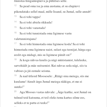
õnnistas hingamispäeva ja pühitses selle.
12
Sa pead oma isa ja ema austama, et su elupäevi
pikendataks sellel maal, mille Issand, su Jumal, sulle annab!
13
Sa ei tohi tappa!
14
Sa ei tohi abielu rikkuda!
15
Sa ei tohi varastada!
16
Sa ei tohi tunnistada oma ligimese vastu
valetunnistajana!
17
Sa ei tohi himustada oma ligimese koda! Sa ei tohi
himustada oma ligimese naist, sulast ega teenijat, härga ega
eeslit ega midagi, mis su ligimese päralt on!”
18
Ja kogu rahvas kuulis ja nägi müristamist, tuleleeke,
sarvehäält ja mäe suitsemist. Kui rahvas seda nägi, siis ta
vabises ja jäi eemale seisma.
19
Ja nad ütlesid Moosesele: „Räägi sina meiega, siis me
kuulame! Ainult ärgu Jumal meiega rääkigu, et me ei
sureks!”
20
Aga Mooses vastas rahvale: „Ärge kartke, sest Jumal on
tulnud teid katsuma, et teil oleks tema kartus silme ees,
selleks et te pattu ei teeks!”