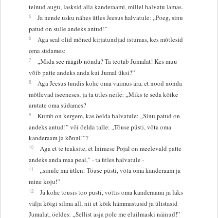
teinud augu, lasksid alla kanderaami, millel halvatu lamas.
5
Ja nende usku nähes ütles Jeesus halvatule: „Poeg, sinu
patud on sulle andeks antud!”
6
Aga seal olid mõned kirjatundjad istumas, kes mõtlesid
oma südames:
7
„Mida see räägib nõnda? Ta teotab Jumalat! Kes muu
võib patte andeks anda kui Jumal üksi?”
8
Aga Jeesus tundis kohe oma vaimus ära, et nood nõnda
mõtlevad iseeneses, ja ta ütles neile: „Miks te seda kõike
arutate oma südames?
9
Kumb on kergem, kas öelda halvatule: „Sinu patud on
andeks antud!” või öelda talle: „Tõuse püsti, võta oma
kanderaam ja kõnni!”?
10
Aga et te teaksite, et Inimese Pojal on meelevald patte
andeks anda maa peal,” - ta ütles halvatule -
11
„sinule ma ütlen: Tõuse püsti, võta oma kanderaam ja
mine koju!”
12
Ja kohe tõusis too püsti, võttis oma kanderaami ja läks
välja kõigi silma all, nii et kõik hämmastusid ja ülistasid
Jumalat, öeldes: „Sellist asja pole me eluilmaski näinud!”