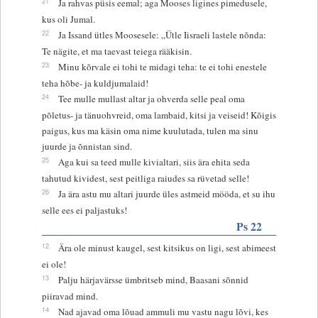
21
Ja rahvas püsis eemal; aga Mooses ligines pimedusele,
kus oli Jumal.
22
Ja Issand ütles Moosesele: „Ütle Iisraeli lastele nõnda:
Te nägite, et ma taevast teiega rääkisin.
23
Minu kõrvale ei tohi te midagi teha: te ei tohi enestele
teha hõbe- ja kuldjumalaid!
24
Tee mulle mullast altar ja ohverda selle peal oma
põletus- ja tänuohvreid, oma lambaid, kitsi ja veiseid! Kõigis
paigus, kus ma käsin oma nime kuulutada, tulen ma sinu
juurde ja õnnistan sind.
25
Aga kui sa teed mulle kivialtari, siis ära ehita seda
tahutud kividest, sest peitliga raiudes sa rüvetad selle!
26
Ja ära astu mu altari juurde üles astmeid mööda, et su ihu
selle ees ei paljastuks!
Ps 22
12
Ära ole minust kaugel, sest kitsikus on ligi, sest abimeest
ei ole!
13
Palju härjavärsse ümbritseb mind, Baasani sõnnid
piiravad mind.
14
Nad ajavad oma lõuad ammuli mu vastu nagu lõvi, kes