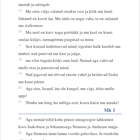
murrab ja möirgab.
15
Ma olen välja valatud otsekui vesi ja kõik mu luud-
liikmed on koost ära. Mu süda on nagu vaha, ta on sulanud
mu sisikonnas.
16
Mu neel on kuiv nagu potitükk ja mu keel on kinni
suulae küljes, surmapõrmu paigutad sa minu.
17
Sest koerad ümbritsevad mind, tigedate hulk keerleb mu
ümber; nad purevad mu käsi ja jalgu,
18
ma võin lugeda kõiki oma luid. Nemad aga vahivad
mulle otsa ja parastavad mind.
19
Nad jagavad mu rõivad eneste vahel ja heidavad liisku
mu kuue pärast.
20
Aga sina, Issand, ära ole kaugel, mu vägi, tõtta mulle
appi!
21
Tõmba mu hing ära mõõga eest, koera käest mu ainuke!
Mk 1
29
Aga nemad tulid kohe pärast sünagoogist lahkumist
koos Jaakobuse ja Johannesega Siimona ja Andrease majja.
30
Aga Siimona ämm lamas voodis palavikus. Ja otsekohe