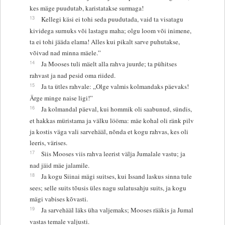
kes mäge puudutab, karistatakse surmaga!
13
Kellegi käsi ei tohi seda puudutada, vaid ta visatagu
kividega surnuks või lastagu maha; olgu loom või inimene,
ta ei tohi jääda elama! Alles kui pikalt sarve puhutakse,
võivad nad minna mäele.”
14
Ja Mooses tuli mäelt alla rahva juurde; ta pühitses
rahvast ja nad pesid oma riided.
15
Ja ta ütles rahvale: „Olge valmis kolmandaks päevaks!
Ärge minge naise ligi!”
16
Ja kolmandal päeval, kui hommik oli saabunud, sündis,
et hakkas müristama ja välku lööma: mäe kohal oli ränk pilv
ja kostis väga vali sarvehääl, nõnda et kogu rahvas, kes oli
leeris, värises.
17
Siis Mooses viis rahva leerist välja Jumalale vastu; ja
nad jäid mäe jalamile.
18
Ja kogu Siinai mägi suitses, kui Issand laskus sinna tule
sees; selle suits tõusis üles nagu sulatusahju suits, ja kogu
mägi vabises kõvasti.
19
Ja sarvehääl läks üha valjemaks; Mooses rääkis ja Jumal
vastas temale valjusti.