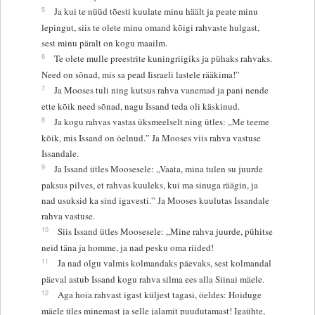
5
Ja kui te nüüd tõesti kuulate minu häält ja peate minu
lepingut, siis te olete minu omand kõigi rahvaste hulgast,
sest minu päralt on kogu maailm.
6
Te olete mulle preestrite kuningriigiks ja pühaks rahvaks.
Need on sõnad, mis sa pead Iisraeli lastele rääkima!”
7
Ja Mooses tuli ning kutsus rahva vanemad ja pani nende
ette kõik need sõnad, nagu Issand teda oli käskinud.
8
Ja kogu rahvas vastas üksmeelselt ning ütles: „Me teeme
kõik, mis Issand on öelnud.” Ja Mooses viis rahva vastuse
Issandale.
9
Ja Issand ütles Moosesele: „Vaata, mina tulen su juurde
paksus pilves, et rahvas kuuleks, kui ma sinuga räägin, ja
nad usuksid ka sind igavesti.” Ja Mooses kuulutas Issandale
rahva vastuse.
10
Siis Issand ütles Moosesele: „Mine rahva juurde, pühitse
neid täna ja homme, ja nad pesku oma riided!
11
Ja nad olgu valmis kolmandaks päevaks, sest kolmandal
päeval astub Issand kogu rahva silma ees alla Siinai mäele.
12
Aga hoia rahvast igast küljest tagasi, öeldes: Hoiduge
mäele üles minemast ja selle jalamit puudutamast! Igaühte,