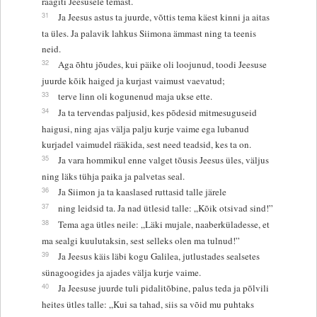
räägiti Jeesusele temast.
31
Ja Jeesus astus ta juurde, võttis tema käest kinni ja aitas
ta üles. Ja palavik lahkus Siimona ämmast ning ta teenis
neid.
32
Aga õhtu jõudes, kui päike oli loojunud, toodi Jeesuse
juurde kõik haiged ja kurjast vaimust vaevatud;
33
terve linn oli kogunenud maja ukse ette.
34
Ja ta tervendas paljusid, kes põdesid mitmesuguseid
haigusi, ning ajas välja palju kurje vaime ega lubanud
kurjadel vaimudel rääkida, sest need teadsid, kes ta on.
35
Ja vara hommikul enne valget tõusis Jeesus üles, väljus
ning läks tühja paika ja palvetas seal.
36
Ja Siimon ja ta kaaslased ruttasid talle järele
37
ning leidsid ta. Ja nad ütlesid talle: „Kõik otsivad sind!”
38
Tema aga ütles neile: „Läki mujale, naaberküladesse, et
ma sealgi kuulutaksin, sest selleks olen ma tulnud!”
39
Ja Jeesus käis läbi kogu Galilea, jutlustades sealsetes
sünagoogides ja ajades välja kurje vaime.
40
Ja Jeesuse juurde tuli pidalitõbine, palus teda ja põlvili
heites ütles talle: „Kui sa tahad, siis sa võid mu puhtaks