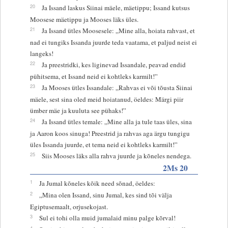
20
Ja Issand laskus Siinai mäele, mäetippu; Issand kutsus
Moosese mäetippu ja Mooses läks üles.
21
Ja Issand ütles Moosesele: „Mine alla, hoiata rahvast, et
nad ei tungiks Issanda juurde teda vaatama, et paljud neist ei
langeks!
22
Ja preestridki, kes liginevad Issandale, peavad endid
pühitsema, et Issand neid ei kohtleks karmilt!”
23
Ja Mooses ütles Issandale: „Rahvas ei või tõusta Siinai
mäele, sest sina oled meid hoiatanud, öeldes: Märgi piir
ümber mäe ja kuuluta see pühaks!”
24
Ja Issand ütles temale: „Mine alla ja tule taas üles, sina
ja Aaron koos sinuga! Preestrid ja rahvas aga ärgu tungigu
üles Issanda juurde, et tema neid ei kohtleks karmilt!”
25
Siis Mooses läks alla rahva juurde ja kõneles nendega.
2Ms 20
1
Ja Jumal kõneles kõik need sõnad, öeldes:
2
„Mina olen Issand, sinu Jumal, kes sind tõi välja
Egiptusemaalt, orjusekojast.
3
Sul ei tohi olla muid jumalaid minu palge kõrval!
4