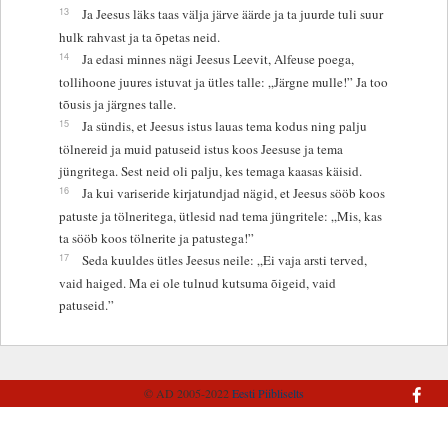
13
Ja Jeesus läks taas välja järve äärde ja ta juurde tuli suur
hulk rahvast ja ta õpetas neid.
14
Ja edasi minnes nägi Jeesus Leevit, Alfeuse poega,
tollihoone juures istuvat ja ütles talle: „Järgne mulle!” Ja too
tõusis ja järgnes talle.
15
Ja sündis, et Jeesus istus lauas tema kodus ning palju
tölnereid ja muid patuseid istus koos Jeesuse ja tema
jüngritega. Sest neid oli palju, kes temaga kaasas käisid.
16
Ja kui variseride kirjatundjad nägid, et Jeesus sööb koos
patuste ja tölneritega, ütlesid nad tema jüngritele: „Mis, kas
ta sööb koos tölnerite ja patustega!”
17
Seda kuuldes ütles Jeesus neile: „Ei vaja arsti terved,
vaid haiged. Ma ei ole tulnud kutsuma õigeid, vaid
patuseid.”
© AD 2005-2022
Eesti Piibliselts