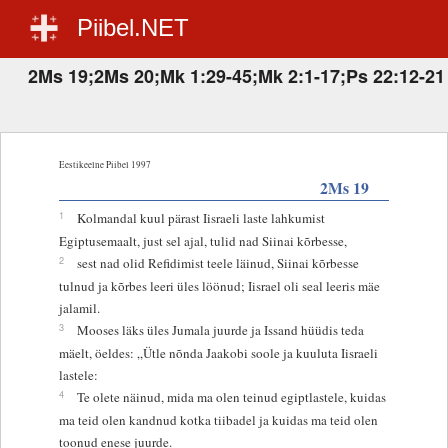
Piibel.NET
2Ms 19;2Ms 20;Mk 1:29-45;Mk 2:1-17;Ps 22:12-21
Eestikeelne Piibel 1997
2Ms 19
1
Kolmandal kuul pärast Iisraeli laste lahkumist
Egiptusemaalt, just sel ajal, tulid nad Siinai kõrbesse,
2
sest nad olid Refidimist teele läinud, Siinai kõrbesse
tulnud ja kõrbes leeri üles löönud; Iisrael oli seal leeris mäe
jalamil.
3
Mooses läks üles Jumala juurde ja Issand hüüdis teda
mäelt, öeldes: „Ütle nõnda Jaakobi soole ja kuuluta Iisraeli
lastele:
4
Te olete näinud, mida ma olen teinud egiptlastele, kuidas
ma teid olen kandnud kotka tiibadel ja kuidas ma teid olen
toonud enese juurde.