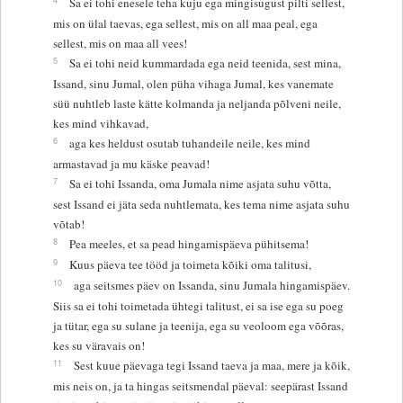
Sa ei tohi enesele teha kuju ega mingisugust pilti sellest,
mis on ülal taevas, ega sellest, mis on all maa peal, ega
sellest, mis on maa all vees!
5
Sa ei tohi neid kummardada ega neid teenida, sest mina,
Issand, sinu Jumal, olen püha vihaga Jumal, kes vanemate
süü nuhtleb laste kätte kolmanda ja neljanda põlveni neile,
kes mind vihkavad,
6
aga kes heldust osutab tuhandeile neile, kes mind
armastavad ja mu käske peavad!
7
Sa ei tohi Issanda, oma Jumala nime asjata suhu võtta,
sest Issand ei jäta seda nuhtlemata, kes tema nime asjata suhu
võtab!
8
Pea meeles, et sa pead hingamispäeva pühitsema!
9
Kuus päeva tee tööd ja toimeta kõiki oma talitusi,
10
aga seitsmes päev on Issanda, sinu Jumala hingamispäev.
Siis sa ei tohi toimetada ühtegi talitust, ei sa ise ega su poeg
ja tütar, ega su sulane ja teenija, ega su veoloom ega võõras,
kes su väravais on!
11
Sest kuue päevaga tegi Issand taeva ja maa, mere ja kõik,
mis neis on, ja ta hingas seitsmendal päeval: seepärast Issand