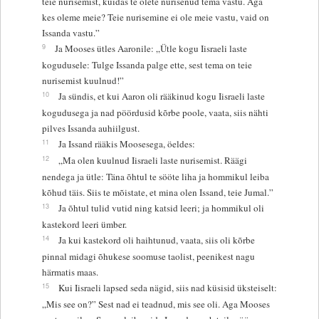
teie nurisemist, kuidas te olete nurisenud tema vastu. Aga
kes oleme meie? Teie nurisemine ei ole meie vastu, vaid on
Issanda vastu.”
9
Ja Mooses ütles Aaronile: „Ütle kogu Iisraeli laste
kogudusele: Tulge Issanda palge ette, sest tema on teie
nurisemist kuulnud!”
10
Ja sündis, et kui Aaron oli rääkinud kogu Iisraeli laste
kogudusega ja nad pöördusid kõrbe poole, vaata, siis nähti
pilves Issanda auhiilgust.
11
Ja Issand rääkis Moosesega, öeldes:
12
„Ma olen kuulnud Iisraeli laste nurisemist. Räägi
nendega ja ütle: Täna õhtul te sööte liha ja hommikul leiba
kõhud täis. Siis te mõistate, et mina olen Issand, teie Jumal.”
13
Ja õhtul tulid vutid ning katsid leeri; ja hommikul oli
kastekord leeri ümber.
14
Ja kui kastekord oli haihtunud, vaata, siis oli kõrbe
pinnal midagi õhukese soomuse taolist, peenikest nagu
härmatis maas.
15
Kui Iisraeli lapsed seda nägid, siis nad küsisid üksteiselt:
„Mis see on?” Sest nad ei teadnud, mis see oli. Aga Mooses