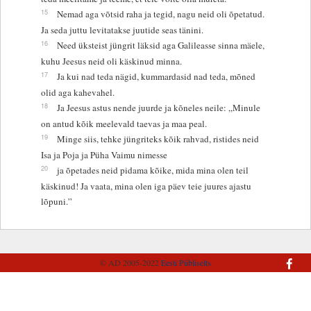
15
Nemad aga võtsid raha ja tegid, nagu neid oli õpetatud.
Ja seda juttu levitatakse juutide seas tänini.
16
Need üksteist jüngrit läksid aga Galileasse sinna mäele,
kuhu Jeesus neid oli käskinud minna.
17
Ja kui nad teda nägid, kummardasid nad teda, mõned
olid aga kahevahel.
18
Ja Jeesus astus nende juurde ja kõneles neile: „Minule
on antud kõik meelevald taevas ja maa peal.
19
Minge siis, tehke jüngriteks kõik rahvad, ristides neid
Isa ja Poja ja Püha Vaimu nimesse
20
ja õpetades neid pidama kõike, mida mina olen teil
käskinud! Ja vaata, mina olen iga päev teie juures ajastu
lõpuni.”
© AD 2005-2022
Eesti Piibliselts