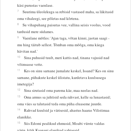
käsi purustas vaenlase.
7
Suurima üleolekuga sa rebisid vastased maha, sa läkitasid
oma vihaleegi, see põletas nad kõrtena.
8
Su vihapuhang paisutas vee, vallina seisis voolus, vood
tardusid mere südames.
9
Vaenlane mõtles: 'Ajan taga, võtan kinni, jaotan saagi -
mu hing täitub sellest. Tõmban oma mõõga, oma käega
hävitan nad.'
10
Sina puhusid tuult, meri kattis nad, tinana vajusid nad
võimsasse vette.
11
Kes on sinu sarnane jumalate keskel, Issand? Kes on sinu
sarnane, pühakute keskel ülistatu, kardetava kuulsusega
imetegija?
12
Sina sirutasid oma parema käe, maa neelas nad.
13
Oma armus sa juhtisid seda rahvast, kelle sa lunastasid;
oma väes sa talutasid teda oma püha eluaseme juurde.
14
Rahvad kuulsid ja värisesid, ahastus haaras Vilistimaa
elanikke.
15
Siis Edomi pealikud ehmusid, Moabi vürste valdas
värin, kõik Kaanani elanikud vabisesid.