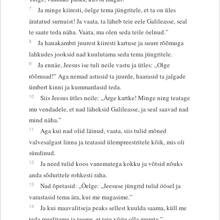
7
Ja minge kiiresti, öelge tema jüngritele, et ta on üles
äratatud surnuist! Ja vaata, ta läheb teie eele Galileasse, seal
te saate teda näha. Vaata, ma olen seda teile öelnud.”
8
Ja hauakambri juurest kiiresti kartuse ja suure rõõmuga
lahkudes jooksid nad kuulutama seda tema jüngritele.
9
Ja ennäe, Jeesus ise tuli neile vastu ja ütles: „Olge
rõõmsad!” Aga nemad astusid ta juurde, haarasid ta jalgade
ümbert kinni ja kummardasid teda.
10
Siis Jeesus ütles neile: „Ärge kartke! Minge ning teatage
mu vendadele, et nad läheksid Galileasse, ja seal saavad nad
mind näha.”
11
Aga kui nad olid läinud, vaata, siis tulid mõned
valvesalgast linna ja teatasid ülempreestritele kõik, mis oli
sündinud.
12
Ja need tulid koos vanematega kokku ja võtsid nõuks
anda sõduritele rohkesti raha.
13
Nad õpetasid: „Öelge: „Jeesuse jüngrid tulid öösel ja
varastasid tema ära, kui me magasime.”
14
Ja kui maavalitseja peaks sellest kuulda saama, küll me
teda meelitame ja teeme, et teie võite olla mureta.”