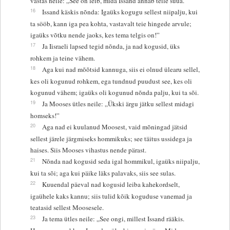
vastas neile: „See on leib, mida Issand annab teile süüa.
16
Issand käskis nõnda: Igaüks kogugu sellest niipalju, kui
ta sööb, kann iga pea kohta, vastavalt teie hingede arvule;
igaüks võtku nende jaoks, kes tema telgis on!”
17
Ja Iisraeli lapsed tegid nõnda, ja nad kogusid, üks
rohkem ja teine vähem.
18
Aga kui nad mõõtsid kannuga, siis ei olnud ülearu sellel,
kes oli kogunud rohkem, ega tundnud puudust see, kes oli
kogunud vähem; igaüks oli kogunud nõnda palju, kui ta sõi.
19
Ja Mooses ütles neile: „Ükski ärgu jätku sellest midagi
homseks!”
20
Aga nad ei kuulanud Moosest, vaid mõningad jätsid
sellest järele järgmiseks hommikuks; see täitus ussidega ja
haises. Siis Mooses vihastus nende pärast.
21
Nõnda nad kogusid seda igal hommikul, igaüks niipalju,
kui ta sõi; aga kui päike läks palavaks, siis see sulas.
22
Kuuendal päeval nad kogusid leiba kahekordselt,
igaühele kaks kannu; siis tulid kõik koguduse vanemad ja
teatasid sellest Moosesele.
23
Ja tema ütles neile: „See ongi, millest Issand rääkis.