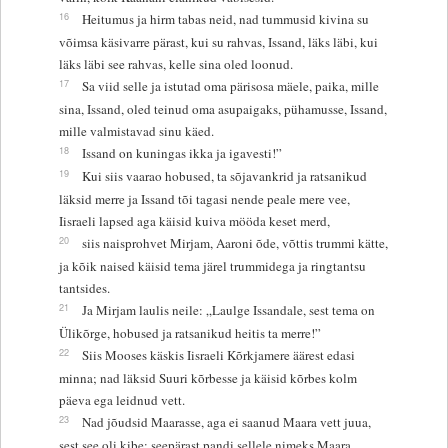
16
Heitumus ja hirm tabas neid, nad tummusid kivina su
võimsa käsivarre pärast, kui su rahvas, Issand, läks läbi, kui
läks läbi see rahvas, kelle sina oled loonud.
17
Sa viid selle ja istutad oma pärisosa mäele, paika, mille
sina, Issand, oled teinud oma asupaigaks, pühamusse, Issand,
mille valmistavad sinu käed.
18
Issand on kuningas ikka ja igavesti!”
19
Kui siis vaarao hobused, ta sõjavankrid ja ratsanikud
läksid merre ja Issand tõi tagasi nende peale mere vee,
Iisraeli lapsed aga käisid kuiva mööda keset merd,
20
siis naisprohvet Mirjam, Aaroni õde, võttis trummi kätte,
ja kõik naised käisid tema järel trummidega ja ringtantsu
tantsides.
21
Ja Mirjam laulis neile: „Laulge Issandale, sest tema on
Ülikõrge, hobused ja ratsanikud heitis ta merre!”
22
Siis Mooses käskis Iisraeli Kõrkjamere äärest edasi
minna; nad läksid Suuri kõrbesse ja käisid kõrbes kolm
päeva ega leidnud vett.
23
Nad jõudsid Maarasse, aga ei saanud Maara vett juua,
sest see oli kibe; seepärast pandi sellele nimeks Maara.