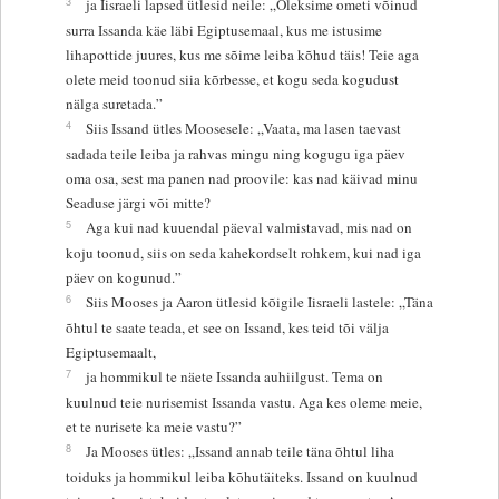
3
ja Iisraeli lapsed ütlesid neile: „Oleksime ometi võinud
surra Issanda käe läbi Egiptusemaal, kus me istusime
lihapottide juures, kus me sõime leiba kõhud täis! Teie aga
olete meid toonud siia kõrbesse, et kogu seda kogudust
nälga suretada.”
4
Siis Issand ütles Moosesele: „Vaata, ma lasen taevast
sadada teile leiba ja rahvas mingu ning kogugu iga päev
oma osa, sest ma panen nad proovile: kas nad käivad minu
Seaduse järgi või mitte?
5
Aga kui nad kuuendal päeval valmistavad, mis nad on
koju toonud, siis on seda kahekordselt rohkem, kui nad iga
päev on kogunud.”
6
Siis Mooses ja Aaron ütlesid kõigile Iisraeli lastele: „Täna
õhtul te saate teada, et see on Issand, kes teid tõi välja
Egiptusemaalt,
7
ja hommikul te näete Issanda auhiilgust. Tema on
kuulnud teie nurisemist Issanda vastu. Aga kes oleme meie,
et te nurisete ka meie vastu?”
8
Ja Mooses ütles: „Issand annab teile täna õhtul liha
toiduks ja hommikul leiba kõhutäiteks. Issand on kuulnud