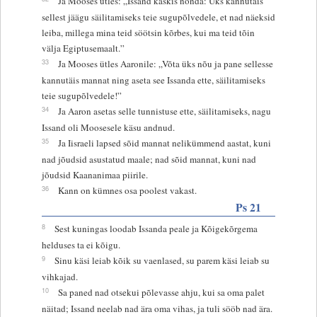
Ja Mooses ütles: „Issand käskis nõnda: Üks kannutäis
sellest jäägu säilitamiseks teie sugupõlvedele, et nad näeksid
leiba, millega mina teid söötsin kõrbes, kui ma teid tõin
välja Egiptusemaalt.”
33
Ja Mooses ütles Aaronile: „Võta üks nõu ja pane sellesse
kannutäis mannat ning aseta see Issanda ette, säilitamiseks
teie sugupõlvedele!”
34
Ja Aaron asetas selle tunnistuse ette, säilitamiseks, nagu
Issand oli Moosesele käsu andnud.
35
Ja Iisraeli lapsed sõid mannat nelikümmend aastat, kuni
nad jõudsid asustatud maale; nad sõid mannat, kuni nad
jõudsid Kaananimaa piirile.
36
Kann on kümnes osa poolest vakast.
Ps 21
8
Sest kuningas loodab Issanda peale ja Kõigekõrgema
helduses ta ei kõigu.
9
Sinu käsi leiab kõik su vaenlased, su parem käsi leiab su
vihkajad.
10
Sa paned nad otsekui põlevasse ahju, kui sa oma palet
näitad; Issand neelab nad ära oma vihas, ja tuli sööb nad ära.