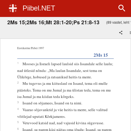
Piibel.NET
2Ms 15;2Ms 16;Mt 28:1-20;Ps 21:8-13
(89 vastet, leht 
Eestikeelne Piibel 1997
2Ms 15
1
Mooses ja Iisraeli lapsed laulsid siis Issandale selle laulu;
nad ütlesid nõnda: „Ma laulan Issandale, sest tema on
Ülikõrge, hobused ja ratsanikud heitis ta merre.
2
Mu tugevus ja mu kiituslaul on Issand, tema oli mulle
päästeks. Tema on mu Jumal ja ma ülistan teda, tema on mu
isa Jumal ja ma kiidan teda kõrgeks.
3
Issand on sõjamees, Issand on ta nimi.
4
Vaarao sõjavankrid ja väe heitis ta merre, selle valitud
võitlejad uputati Kõrkjameres.
5
Vetevood katsid nad, nad vajusid kivina sügavusse.
6
Issand, su parem käsi näitas oma jõudu; Issand, su parem