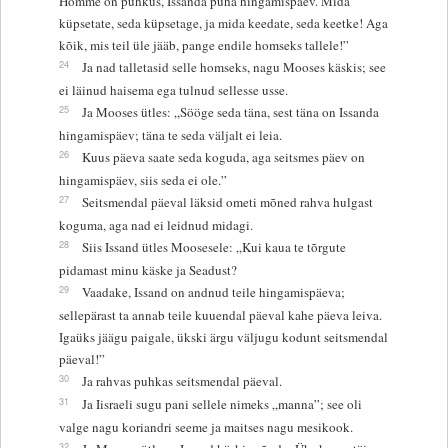
Homme on puhkus, Issanda püha hingamispäev. Mida
küpsetate, seda küpsetage, ja mida keedate, seda keetke! Aga
kõik, mis teil üle jääb, pange endile homseks tallele!”
24
Ja nad talletasid selle homseks, nagu Mooses käskis; see
ei läinud haisema ega tulnud sellesse usse.
25
Ja Mooses ütles: „Sööge seda täna, sest täna on Issanda
hingamispäev; täna te seda väljalt ei leia.
26
Kuus päeva saate seda koguda, aga seitsmes päev on
hingamispäev, siis seda ei ole.”
27
Seitsmendal päeval läksid ometi mõned rahva hulgast
koguma, aga nad ei leidnud midagi.
28
Siis Issand ütles Moosesele: „Kui kaua te tõrgute
pidamast minu käske ja Seadust?
29
Vaadake, Issand on andnud teile hingamispäeva;
sellepärast ta annab teile kuuendal päeval kahe päeva leiva.
Igaüks jäägu paigale, ükski ärgu väljugu kodunt seitsmendal
päeval!”
30
Ja rahvas puhkas seitsmendal päeval.
31
Ja Iisraeli sugu pani sellele nimeks „manna”; see oli
valge nagu koriandri seeme ja maitses nagu mesikook.
32