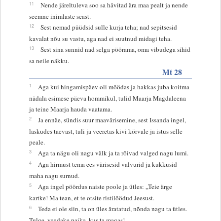
11
Nende järeltuleva soo sa hävitad ära maa pealt ja nende
seemne inimlaste seast.
12
Sest nemad püüdsid sulle kurja teha; nad sepitsesid
kavalat nõu su vastu, aga nad ei suutnud midagi teha.
13
Sest sina sunnid nad selga pöörama, oma vibudega sihid
sa neile näkku.
Mt 28
1
Aga kui hingamispäev oli möödas ja hakkas juba koitma
nädala esimese päeva hommikul, tulid Maarja Magdaleena
ja teine Maarja hauda vaatama.
2
Ja ennäe, sündis suur maavärisemine, sest Issanda ingel,
laskudes taevast, tuli ja veeretas kivi kõrvale ja istus selle
peale.
3
Aga ta nägu oli nagu välk ja ta rõivad valged nagu lumi.
4
Aga hirmust tema ees värisesid valvurid ja kukkusid
maha nagu surnud.
5
Aga ingel pöördus naiste poole ja ütles: „Teie ärge
kartke! Ma tean, et te otsite ristilöödud Jeesust.
6
Teda ei ole siin, ta on üles äratatud, nõnda nagu ta ütles.
Tulge, vaadake paika, kus ta magas!