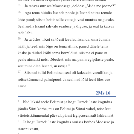
24
Ja rahvas nurises Moosesega, öeldes: „Mida me joome?”
25
Aga tema hüüdis Issanda poole ja Issand näitas temale
ühte puud; siis ta heitis selle vette ja vesi muutus magusaks.
Seal andis Issand rahvale seaduse ja õiguse, ja seal ta katsus
teda läbi.
26
Ja ta ütles: „Kui sa tõesti kuulad Issanda, oma Jumala
häält ja teed, mis õige on tema silmis, paned tähele tema
käske ja täidad kõiki tema korraldusi, siis ma ei pane su
peale ainsatki neist tõbedest, mis ma panin egiptlaste peale,
sest mina olen Issand, su ravija.”
27
Siis nad tulid Eelimisse; seal oli kaksteist veeallikat ja
seitsekümmend palmipuud. Ja seal nad lõid leeri üles vee
äärde.
2Ms 16
1
Nad läksid teele Eelimist ja kogu Iisraeli laste kogudus
jõudis Siini kõrbe, mis on Eelimi ja Siinai vahel, teise kuu
viieteistkümnendal päeval, pärast Egiptusemaalt lahkumist.
2
Ja kogu Iisraeli laste kogudus nurises kõrbes Moosese ja
Aaroni vastu,