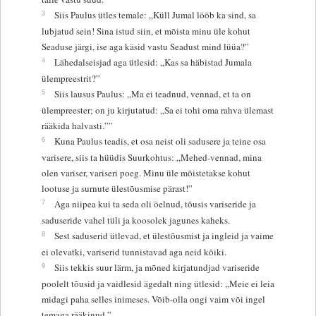
3
Siis Paulus ütles temale: „Küll Jumal lööb ka sind, sa
lubjatud sein! Sina istud siin, et mõista minu üle kohut
Seaduse järgi, ise aga käsid vastu Seadust mind lüüa?”
4
Lähedalseisjad aga ütlesid: „Kas sa häbistad Jumala
ülempreestrit?”
5
Siis lausus Paulus: „Ma ei teadnud, vennad, et ta on
ülempreester; on ju kirjutatud: „Sa ei tohi oma rahva ülemast
rääkida halvasti.””
6
Kuna Paulus teadis, et osa neist oli sadusere ja teine osa
varisere, siis ta hüüdis Suurkohtus: „Mehed-vennad, mina
olen variser, variseri poeg. Minu üle mõistetakse kohut
lootuse ja surnute ülestõusmise pärast!”
7
Aga niipea kui ta seda oli öelnud, tõusis variseride ja
saduseride vahel tüli ja koosolek jagunes kaheks.
8
Sest saduserid ütlevad, et ülestõusmist ja ingleid ja vaime
ei olevatki, variserid tunnistavad aga neid kõiki.
9
Siis tekkis suur lärm, ja mõned kirjatundjad variseride
poolelt tõusid ja vaidlesid ägedalt ning ütlesid: „Meie ei leia
midagi paha selles inimeses. Võib-olla ongi vaim või ingel
temaga rääkinud.”