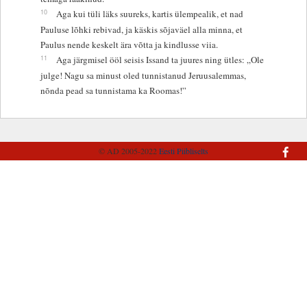
10
Aga kui tüli läks suureks, kartis ülempealik, et nad
Pauluse lõhki rebivad, ja käskis sõjaväel alla minna, et
Paulus nende keskelt ära võtta ja kindlusse viia.
11
Aga järgmisel ööl seisis Issand ta juures ning ütles: „Ole
julge! Nagu sa minust oled tunnistanud Jeruusalemmas,
nõnda pead sa tunnistama ka Roomas!”
© AD 2005-2022
Eesti Piibliselts