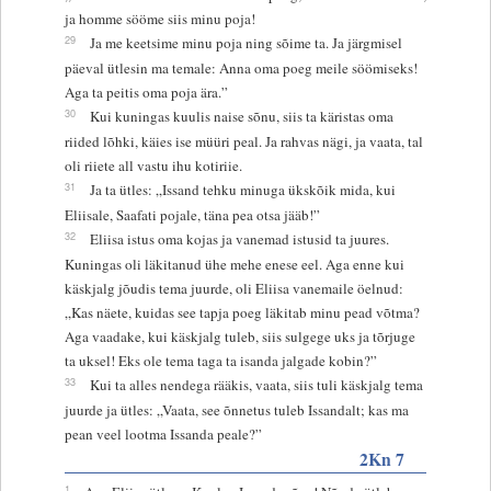
ja homme sööme siis minu poja!
29
Ja me keetsime minu poja ning sõime ta. Ja järgmisel
päeval ütlesin ma temale: Anna oma poeg meile söömiseks!
Aga ta peitis oma poja ära.”
30
Kui kuningas kuulis naise sõnu, siis ta käristas oma
riided lõhki, käies ise müüri peal. Ja rahvas nägi, ja vaata, tal
oli riiete all vastu ihu kotiriie.
31
Ja ta ütles: „Issand tehku minuga ükskõik mida, kui
Eliisale, Saafati pojale, täna pea otsa jääb!”
32
Eliisa istus oma kojas ja vanemad istusid ta juures.
Kuningas oli läkitanud ühe mehe enese eel. Aga enne kui
käskjalg jõudis tema juurde, oli Eliisa vanemaile öelnud:
„Kas näete, kuidas see tapja poeg läkitab minu pead võtma?
Aga vaadake, kui käskjalg tuleb, siis sulgege uks ja tõrjuge
ta uksel! Eks ole tema taga ta isanda jalgade kobin?”
33
Kui ta alles nendega rääkis, vaata, siis tuli käskjalg tema
juurde ja ütles: „Vaata, see õnnetus tuleb Issandalt; kas ma
pean veel lootma Issanda peale?”
2Kn 7
1