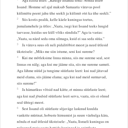
Aga Eliisa ütles: „Kuulge Issanda sõna! Nõnda ütleb
Issand: Homme sel ajal maksab Samaaria väravas pool
külimittu peent jahu ühe seekli ja külimit otri ka ühe seekli.”
2
Siis kostis pealik, kelle käele kuningas toetus,
jumalamehele ja ütles: „Vaata, isegi kui Issand teeks luugid
taevasse, kuidas see küll võiks sündida?” Aga ta vastas:
„Vaata, sa näed seda oma silmaga, kuid ei saa seda süüa.”
3
Ja värava suus oli neli pidalitõbist meest ja need ütlesid
üksteisele: „Miks me siin istume, seni kui sureme?
4
Kui me mõtleksime linna minna, siis me sureme seal, sest
linnas on nälg; aga kui me jääme siia, siis me sureme samuti.
Aga lähme nüüd ja tungime süürlaste leeri: kui nad jätavad
meid elama, siis jääme elama; aga kui nad meid surmavad,
siis sureme!”
5
Ja hämarikus võtsid nad kätte, et minna süürlaste leeri;
aga kui nad jõudsid süürlaste leeri serva, vaata, siis ei olnud
seal ühtegi meest.
6
Sest Issand oli süürlaste sõjaväge lasknud kuulda
vankrite mürinat, hobuste hirnumist ja suure väehulga kära,
nõnda et nad ütlesid üksteisele: „Vaata, Iisraeli kuningas on
palganud meie vastu hettide kuningad ja egiptlaste