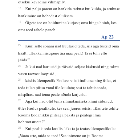
otsekui kevadine vihmapilv.
16
Kui palju parem on hankida tarkust kui kulda, ja arukuse
hankimine on hõbedast olulisem.
17
Õigete tee on hoidumine kurjast; oma hinge hoiab, kes
oma teed tähele paneb.
Ap 22
22
Kuni selle sõnani nad kuulasid teda, siis aga tõstsid oma
häält: „Hukka niisugune ära maa pealt! Ta ei tohi ellu
jääda!”
23
Ja kui nad karjusid ja rõivaid seljast kiskusid ning tolmu
vastu taevast loopisid,
24
käskis ülempealik Pauluse viia kindlusse ning ütles, et
teda tuleb piitsa varal üle kuulata; sest ta tahtis teada,
mispärast nad tema peale nõnda karjusid.
25
Aga kui nad olid tema rihmutamiseks kinni sidunud,
ütles Paulus pealikule, kes seal juures seisis: „Kas teie tohite
Rooma kodanikku piitsaga peksta ja pealegi ilma
kohtuotsuseta?”
26
Kui pealik seda kuulis, läks ta ja teatas ülempealikule:
„Vaata ette, mida sa teed! See inimene on ju Rooma