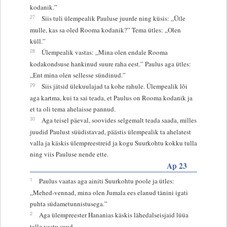
kodanik.”
27
Siis tuli ülempealik Pauluse juurde ning küsis: „Ütle
mulle, kas sa oled Rooma kodanik?” Tema ütles: „Olen
küll.”
28
Ülempealik vastas: „Mina olen endale Rooma
kodakondsuse hankinud suure raha eest.” Paulus aga ütles:
„Ent mina olen sellesse sündinud.”
29
Siis jätsid ülekuulajad ta kohe rahule. Ülempealik lõi
aga kartma, kui ta sai teada, et Paulus on Rooma kodanik ja
et ta oli tema ahelaisse pannud.
30
Aga teisel päeval, soovides selgemalt teada saada, milles
juudid Paulust süüdistavad, päästis ülempealik ta ahelatest
valla ja käskis ülempreestreid ja kogu Suurkohtu kokku tulla
ning viis Pauluse nende ette.
Ap 23
1
Paulus vaatas aga ainiti Suurkohtu poole ja ütles:
„Mehed-vennad, mina olen Jumala ees elanud tänini igati
puhta südametunnistusega.”
2
Aga ülempreester Hananias käskis lähedalseisjaid lüüa
talle vastu suud.