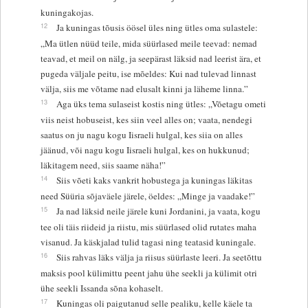
kuningakojas.
12
Ja kuningas tõusis öösel üles ning ütles oma sulastele:
„Ma ütlen nüüd teile, mida süürlased meile teevad: nemad
teavad, et meil on nälg, ja seepärast läksid nad leerist ära, et
pugeda väljale peitu, ise mõeldes: Kui nad tulevad linnast
välja, siis me võtame nad elusalt kinni ja läheme linna.”
13
Aga üks tema sulaseist kostis ning ütles: „Võetagu ometi
viis neist hobuseist, kes siin veel alles on; vaata, nendegi
saatus on ju nagu kogu Iisraeli hulgal, kes siia on alles
jäänud, või nagu kogu Iisraeli hulgal, kes on hukkunud;
läkitagem need, siis saame näha!”
14
Siis võeti kaks vankrit hobustega ja kuningas läkitas
need Süüria sõjaväele järele, öeldes: „Minge ja vaadake!”
15
Ja nad läksid neile järele kuni Jordanini, ja vaata, kogu
tee oli täis riideid ja riistu, mis süürlased olid rutates maha
visanud. Ja käskjalad tulid tagasi ning teatasid kuningale.
16
Siis rahvas läks välja ja riisus süürlaste leeri. Ja seetõttu
maksis pool külimittu peent jahu ühe seekli ja külimit otri
ühe seekli Issanda sõna kohaselt.
17
Kuningas oli paigutanud selle pealiku, kelle käele ta