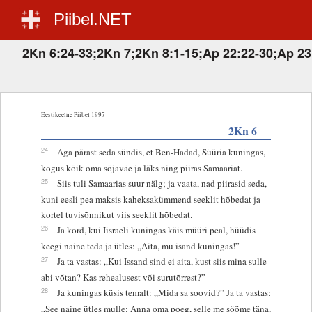
Piibel.NET
2Kn 6:24-33;2Kn 7;2Kn 8:1-15;Ap 22:22-30;Ap 23
Eestikeelne Piibel 1997
2Kn 6
24
Aga pärast seda sündis, et Ben-Hadad, Süüria kuningas,
kogus kõik oma sõjaväe ja läks ning piiras Samaariat.
25
Siis tuli Samaarias suur nälg; ja vaata, nad piirasid seda,
kuni eesli pea maksis kaheksakümmend seeklit hõbedat ja
kortel tuvisõnnikut viis seeklit hõbedat.
26
Ja kord, kui Iisraeli kuningas käis müüri peal, hüüdis
keegi naine teda ja ütles: „Aita, mu isand kuningas!”
27
Ja ta vastas: „Kui Issand sind ei aita, kust siis mina sulle
abi võtan? Kas rehealusest või surutõrrest?”
28
Ja kuningas küsis temalt: „Mida sa soovid?” Ja ta vastas:
„See naine ütles mulle: Anna oma poeg, selle me sööme täna,