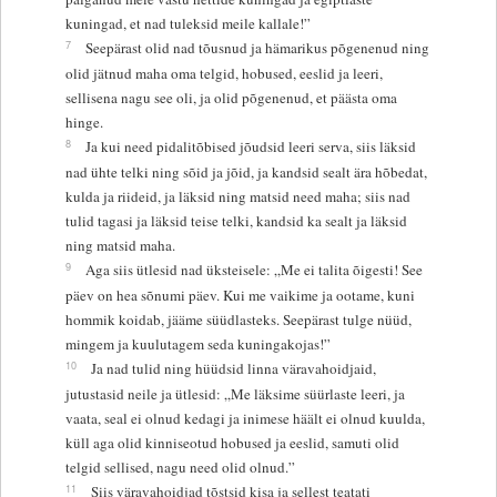
kuningad, et nad tuleksid meile kallale!”
7
Seepärast olid nad tõusnud ja hämarikus põgenenud ning
olid jätnud maha oma telgid, hobused, eeslid ja leeri,
sellisena nagu see oli, ja olid põgenenud, et päästa oma
hinge.
8
Ja kui need pidalitõbised jõudsid leeri serva, siis läksid
nad ühte telki ning sõid ja jõid, ja kandsid sealt ära hõbedat,
kulda ja riideid, ja läksid ning matsid need maha; siis nad
tulid tagasi ja läksid teise telki, kandsid ka sealt ja läksid
ning matsid maha.
9
Aga siis ütlesid nad üksteisele: „Me ei talita õigesti! See
päev on hea sõnumi päev. Kui me vaikime ja ootame, kuni
hommik koidab, jääme süüdlasteks. Seepärast tulge nüüd,
mingem ja kuulutagem seda kuningakojas!”
10
Ja nad tulid ning hüüdsid linna väravahoidjaid,
jutustasid neile ja ütlesid: „Me läksime süürlaste leeri, ja
vaata, seal ei olnud kedagi ja inimese häält ei olnud kuulda,
küll aga olid kinniseotud hobused ja eeslid, samuti olid
telgid sellised, nagu need olid olnud.”
11
Siis väravahoidjad tõstsid kisa ja sellest teatati