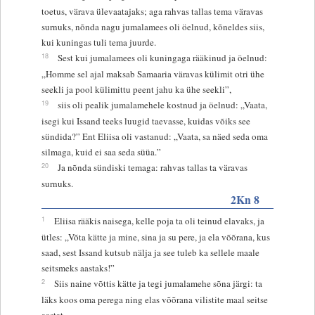
toetus, värava ülevaatajaks; aga rahvas tallas tema väravas
surnuks, nõnda nagu jumalamees oli öelnud, kõneldes siis,
kui kuningas tuli tema juurde.
18
Sest kui jumalamees oli kuningaga rääkinud ja öelnud:
„Homme sel ajal maksab Samaaria väravas külimit otri ühe
seekli ja pool külimittu peent jahu ka ühe seekli”,
19
siis oli pealik jumalamehele kostnud ja öelnud: „Vaata,
isegi kui Issand teeks luugid taevasse, kuidas võiks see
sündida?” Ent Eliisa oli vastanud: „Vaata, sa näed seda oma
silmaga, kuid ei saa seda süüa.”
20
Ja nõnda sündiski temaga: rahvas tallas ta väravas
surnuks.
2Kn 8
1
Eliisa rääkis naisega, kelle poja ta oli teinud elavaks, ja
ütles: „Võta kätte ja mine, sina ja su pere, ja ela võõrana, kus
saad, sest Issand kutsub nälja ja see tuleb ka sellele maale
seitsmeks aastaks!”
2
Siis naine võttis kätte ja tegi jumalamehe sõna järgi: ta
läks koos oma perega ning elas võõrana vilistite maal seitse
aastat.