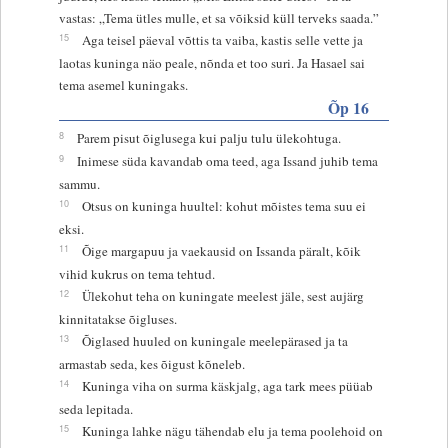
vastas: „Tema ütles mulle, et sa võiksid küll terveks saada.”
15
Aga teisel päeval võttis ta vaiba, kastis selle vette ja
laotas kuninga näo peale, nõnda et too suri. Ja Hasael sai
tema asemel kuningaks.
Õp 16
8
Parem pisut õiglusega kui palju tulu ülekohtuga.
9
Inimese süda kavandab oma teed, aga Issand juhib tema
sammu.
10
Otsus on kuninga huultel: kohut mõistes tema suu ei
eksi.
11
Õige margapuu ja vaekausid on Issanda päralt, kõik
vihid kukrus on tema tehtud.
12
Ülekohut teha on kuningate meelest jäle, sest aujärg
kinnitatakse õigluses.
13
Õiglased huuled on kuningale meelepärased ja ta
armastab seda, kes õigust kõneleb.
14
Kuninga viha on surma käskjalg, aga tark mees püüab
seda lepitada.
15
Kuninga lahke nägu tähendab elu ja tema poolehoid on