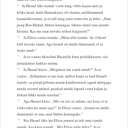
9
Ja Hasael läks temale vastu ning võttis kaasa anni ja
kõike head, mida Damaskuses oli olemas, nelikümmend
kaamelikoormat; ja ta tuli ning astus tema ette ja ütles: „Sinu
poeg Ben-Hadad, Süüria kuningas, läkitas mind sinu juurde
küsima: Kas ma saan terveks sellest haigusest?”
10
Ja Eliisa vastas temale: „Mine ütle temale: Sa võiksid
küll terveks saada. Aga Issand on mulle ilmutanud, et ta
siiski sureb.”
11
Ja ta vaatas üksisilmi Hasaelile kuni piinlikkuseni; siis
jumalamees hakkas nutma.
12
Ja Hasael küsis: „Mispärast mu isand nutab?” Ja ta
vastas: „Sellepärast et ma tean, millist kurja sa teed Iisraeli
lastele: sa pistad põlema nende kindlustused, tapad mõõgaga
nende noored mehed, paiskad nende lapsed vastu kaljut ja
lõikad lõhki nende rasedad.”
13
Aga Hasael küsis: „Mis on siis su sulane, see koer, et ta
võiks teha nii suuri asju?” Ja Eliisa vastas: „Issand on mulle
ilmutanud, et sina saad Süüria kuningaks.”
14
Siis Hasael läks ära Eliisa juurest ja tuli oma isanda
juurde, kes küsis temalt: „Mis Eliisa sulle ütles?” Ja ta