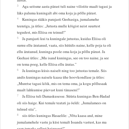
3
Aga seitsme aasta pärast tuli naine vilistite maalt tagasi ja
läks paluma kuningalt abi oma koja ja põllu pärast.
4
Kuningas rääkis parajasti Geehasiga, jumalamehe
teenriga, ja ütles: „Jutusta mulle kõigist neist suurtest
tegudest, mis Eliisa on teinud!”
5
Ja parajasti kui ta kuningale jutustas, kuidas Eliisa oli
surnu ellu äratanud, vaata, siis hüüdis naine, kelle poja ta oli
ellu äratanud, kuninga poole oma koja ja põllu pärast. Ja
Geehasi ütles: „Mu isand kuningas, see on too naine, ja see
on tema poeg, kelle Eliisa ellu äratas.”
6
Ja kuningas küsis naiselt ning too jutustas temale. Siis
andis kuningas naisele kaasa ühe hoovkondlase ja ütles:
„Muretse tagasi kõik, mis on tema oma, ja kogu põllusaak
maalt lahkumise päevast kuni tänaseni!”
7
Ja Eliisa tuli Damaskusesse. Süüria kuningas Ben-Hadad
oli siis haige. Kui temale teatati ja öeldi: „Jumalamees on
tulnud siia”,
8
siis ütles kuningas Hasaelile: „Võta kaasa and, mine
jumalamehele vastu ja küsi temalt Issanda vastust, kas ma
saan terveks sellest haigusest!”