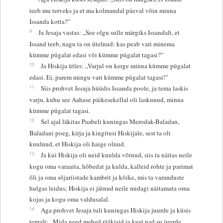
teeb mu terveks ja et ma kolmandal päeval võin minna
Issanda kotta?”
9
Ja Jesaja vastas: „See olgu sulle märgiks Issandalt, et
Issand teeb, nagu ta on ütelnud: kas peab vari minema
kümme pügalat edasi või kümme pügalat tagasi?”
10
Ja Hiskija ütles: „Varjul on kerge minna kümme pügalat
edasi. Ei, parem mingu vari kümme pügalat tagasi!”
11
Siis prohvet Jesaja hüüdis Issanda poole, ja tema laskis
varju, kuhu see Aahase päikesekellal oli laskunud, minna
kümme pügalat tagasi.
12
Sel ajal läkitas Paabeli kuningas Merodak-Baladan,
Baladani poeg, kirja ja kingitusi Hiskijale, sest ta oli
kuulnud, et Hiskija oli haige olnud.
13
Ja kui Hiskija oli neid kuulda võtnud, siis ta näitas neile
kogu oma varaaita, hõbedat ja kulda, kalleid rohte ja parimat
õli ja oma sõjariistade kambrit ja kõike, mis ta varanduste
hulgas leidus; Hiskija ei jätnud neile midagi näitamata oma
kojas ja kogu oma valdusalal.
14
Aga prohvet Jesaja tuli kuningas Hiskija juurde ja küsis
temalt: „Mida need mehed rääkisid ja kust nad su juurde