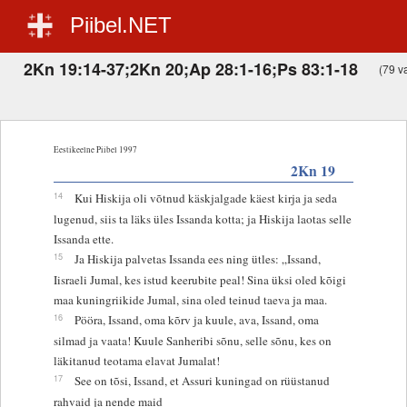
Piibel.NET
2Kn 19:14-37;2Kn 20;Ap 28:1-16;Ps 83:1-18
(79 va
Eestikeelne Piibel 1997
2Kn 19
14
Kui Hiskija oli võtnud käskjalgade käest kirja ja seda
lugenud, siis ta läks üles Issanda kotta; ja Hiskija laotas selle
Issanda ette.
15
Ja Hiskija palvetas Issanda ees ning ütles: „Issand,
Iisraeli Jumal, kes istud keerubite peal! Sina üksi oled kõigi
maa kuningriikide Jumal, sina oled teinud taeva ja maa.
16
Pööra, Issand, oma kõrv ja kuule, ava, Issand, oma
silmad ja vaata! Kuule Sanheribi sõnu, selle sõnu, kes on
läkitanud teotama elavat Jumalat!
17
See on tõsi, Issand, et Assuri kuningad on rüüstanud
rahvaid ja nende maid