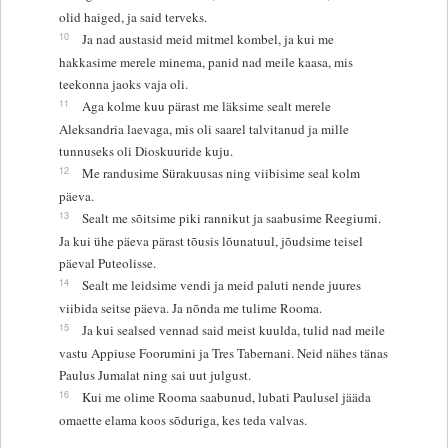
olid haiged, ja said terveks.
10
Ja nad austasid meid mitmel kombel, ja kui me
hakkasime merele minema, panid nad meile kaasa, mis
teekonna jaoks vaja oli.
11
Aga kolme kuu pärast me läksime sealt merele
Aleksandria laevaga, mis oli saarel talvitanud ja mille
tunnuseks oli Dioskuuride kuju.
12
Me randusime Sürakuusas ning viibisime seal kolm
päeva.
13
Sealt me sõitsime piki rannikut ja saabusime Reegiumi.
Ja kui ühe päeva pärast tõusis lõunatuul, jõudsime teisel
päeval Puteolisse.
14
Sealt me leidsime vendi ja meid paluti nende juures
viibida seitse päeva. Ja nõnda me tulime Rooma.
15
Ja kui sealsed vennad said meist kuulda, tulid nad meile
vastu Appiuse Foorumini ja Tres Tabernani. Neid nähes tänas
Paulus Jumalat ning sai uut julgust.
16
Kui me olime Rooma saabunud, lubati Paulusel jääda
omaette elama koos sõduriga, kes teda valvas.