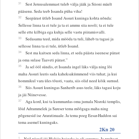
31
Sest Jeruusalemmast tuleb välja jääk ja Siioni mäelt
pääsenu. Seda teeb Issanda püha viha!
32
Seepärast ütleb Issand Assuri kuninga kohta nõnda:
Sellesse linna ta ei tule ja ta ei ammu siia nooli; ta ei tule
selle ette kilbiga ega kuhja selle vastu piiramisvalli.
33
Sedasama teed, mida mööda ta tuli, läheb ta tagasi ja
sellesse linna ta ei tule, ütleb Issand.
34
Sest ma kaitsen seda linna, et seda päästa iseenese pärast
ja oma sulase Taaveti pärast.”
35
Ja sel ööl sündis, et Issanda ingel läks välja ning lõi
maha Assuri leeris sada kaheksakümmend viis tuhat; ja kui
hommikul vara üles tõusti, vaata, siis olid need kõik surnud.
36
Siis Assuri kuningas Sanherib asus teele, läks tagasi koju
ja jäi Niinevesse.
37
Aga kord, kui ta kummardas oma jumala Nisroki templis,
lõid Adrammelek ja Sareser tema mõõgaga maha ning
põgenesid ise Araratimaale. Ja tema poeg Eesar-Haddon sai
tema asemel kuningaks.
2Kn 20
1
Neil päevil jäi Hiskija haigeks ja oli suremas. Ja prohvet