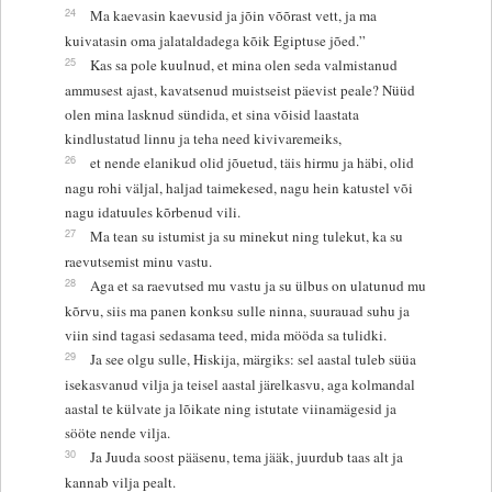
24
Ma kaevasin kaevusid ja jõin võõrast vett, ja ma
kuivatasin oma jalataldadega kõik Egiptuse jõed.”
25
Kas sa pole kuulnud, et mina olen seda valmistanud
ammusest ajast, kavatsenud muistseist päevist peale? Nüüd
olen mina lasknud sündida, et sina võisid laastata
kindlustatud linnu ja teha need kivivaremeiks,
26
et nende elanikud olid jõuetud, täis hirmu ja häbi, olid
nagu rohi väljal, haljad taimekesed, nagu hein katustel või
nagu idatuules kõrbenud vili.
27
Ma tean su istumist ja su minekut ning tulekut, ka su
raevutsemist minu vastu.
28
Aga et sa raevutsed mu vastu ja su ülbus on ulatunud mu
kõrvu, siis ma panen konksu sulle ninna, suurauad suhu ja
viin sind tagasi sedasama teed, mida mööda sa tulidki.
29
Ja see olgu sulle, Hiskija, märgiks: sel aastal tuleb süüa
isekasvanud vilja ja teisel aastal järelkasvu, aga kolmandal
aastal te külvate ja lõikate ning istutate viinamägesid ja
sööte nende vilja.
30
Ja Juuda soost pääsenu, tema jääk, juurdub taas alt ja
kannab vilja pealt.