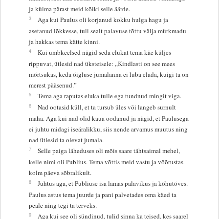
ja külma pärast meid kõiki selle äärde.
3
Aga kui Paulus oli korjanud kokku hulga hagu ja
asetanud lõkkesse, tuli sealt palavuse tõttu välja mürkmadu
ja hakkas tema kätte kinni.
4
Kui umbkeelsed nägid seda elukat tema käe küljes
rippuvat, ütlesid nad üksteisele: „Kindlasti on see mees
mõrtsukas, keda õigluse jumalanna ei luba elada, kuigi ta on
merest pääsenud.”
5
Tema aga raputas eluka tulle ega tundnud mingit viga.
6
Nad ootasid küll, et ta tursub üles või langeb surnult
maha. Aga kui nad olid kaua oodanud ja nägid, et Paulusega
ei juhtu midagi iseäralikku, siis nende arvamus muutus ning
nad ütlesid ta olevat jumala.
7
Selle paiga läheduses oli mõis saare tähtsaimal mehel,
kelle nimi oli Publius. Tema võttis meid vastu ja võõrustas
kolm päeva sõbralikult.
8
Juhtus aga, et Publiuse isa lamas palavikus ja kõhutõves.
Paulus astus tema juurde ja pani palvetades oma käed ta
peale ning tegi ta terveks.
9
Aga kui see oli sündinud, tulid sinna ka teised, kes saarel