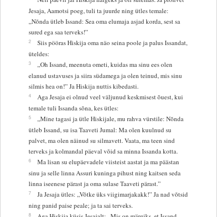
Jesaja, Aamotsi poeg, tuli ta juurde ning ütles temale:
„Nõnda ütleb Issand: Sea oma elumaja asjad korda, sest sa
sured ega saa terveks!”
2
Siis pööras Hiskija oma näo seina poole ja palus Issandat,
üteldes:
3
„Oh Issand, meenuta ometi, kuidas ma sinu ees olen
elanud ustavuses ja siira südamega ja olen teinud, mis sinu
silmis hea on!” Ja Hiskija nuttis kibedasti.
4
Aga Jesaja ei olnud veel väljunud keskmisest õuest, kui
temale tuli Issanda sõna, kes ütles:
5
„Mine tagasi ja ütle Hiskijale, mu rahva vürstile: Nõnda
ütleb Issand, su isa Taaveti Jumal: Ma olen kuulnud su
palvet, ma olen näinud su silmavett. Vaata, ma teen sind
terveks ja kolmandal päeval võid sa minna Issanda kotta.
6
Ma lisan su elupäevadele viisteist aastat ja ma päästan
sinu ja selle linna Assuri kuninga pihust ning kaitsen seda
linna iseenese pärast ja oma sulase Taaveti pärast.”
7
Ja Jesaja ütles: „Võtke üks viigimarjakakk!” Ja nad võtsid
ning panid paise peale; ja ta sai terveks.
8
Aga Hiskija küsis Jesajalt: „Mis on märgiks, et Issand