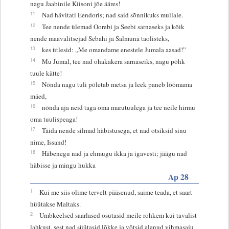
nagu Jaabinile Kiisoni jõe ääres!
11
Nad hävitati Eendoris; nad said sõnnikuks mullale.
12
Tee nende ülemad Oorebi ja Seebi sarnaseks ja kõik
nende maavalitsejad Sebahi ja Salmuna taolisteks,
13
kes ütlesid: „Me omandame enestele Jumala aasad!”
14
Mu Jumal, tee nad ohakakera sarnaseiks, nagu põhk
tuule kätte!
15
Nõnda nagu tuli põletab metsa ja leek paneb lõõmama
mäed,
16
nõnda aja neid taga oma marutuulega ja tee neile hirmu
oma tuulispeaga!
17
Täida nende silmad häbistusega, et nad otsiksid sinu
nime, Issand!
18
Häbenegu nad ja ehmugu ikka ja igavesti; jäägu nad
häbisse ja mingu hukka
Ap 28
1
Kui me siis olime tervelt pääsenud, saime teada, et saart
hüütakse Maltaks.
2
Umbkeelsed saarlased osutasid meile rohkem kui tavalist
lahkust, sest nad süütasid lõkke ja võtsid alanud vihmasaju