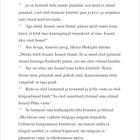
18
ja on heitnud tulle nende jumalad, sest need ei olnud
jumalad, vaid olid inimeste kätetöö, puu ja kivi, ja seepärast
nad võisid neid hävitada.
19
Aga nüüd, Issand, meie Jumal, päästa meid ometi tema
käest, et kõik maa kuningriigid tunneksid, et sina, Issand,
üksi oled Jumal!”
20
Siis Jesaja, Aamotsi poeg, läkitas Hiskijale ütlema:
„Nõnda ütleb Issand, Iisraeli Jumal: Et sa mind oled palunud
Assuri kuninga Sanheribi pärast, siis ma olen võtnud kuulda.
21
See on sõna, mis Issand tema kohta kõneleb: Neitsi,
Siioni tütar, põlastab sind, pilkab sind, Jeruusalemma tütar
vangutab su taga pead.
22
Keda sa oled laimanud ja teotanud ja kelle vastu sa oled
kõrgendanud häält? Sa oled suureliselt tõstnud oma silmad
Iisraeli Püha vastu!
23
Sa laimasid oma käskjalgade läbi Issandat ja ütlesid:
„Ma tõusin oma vankrite hulgaga mägede harjadele,
Liibanoni kaugemaisse kurudesse; ma raiusin maha ta
kõrged seedrid, ta valitud küpressid, ma tungisin ta
päramisse varju, ta tihedaimasse metsa.