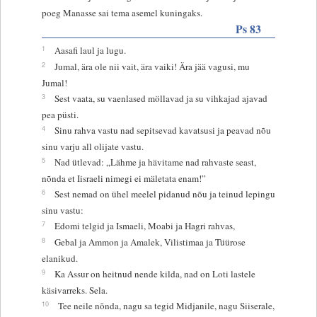
poeg Manasse sai tema asemel kuningaks.
Ps 83
1
Aasafi laul ja lugu.
2
Jumal, ära ole nii vait, ära vaiki! Ära jää vagusi, mu
Jumal!
3
Sest vaata, su vaenlased möllavad ja su vihkajad ajavad
pea püsti.
4
Sinu rahva vastu nad sepitsevad kavatsusi ja peavad nõu
sinu varju all olijate vastu.
5
Nad ütlevad: „Lähme ja hävitame nad rahvaste seast,
nõnda et Iisraeli nimegi ei mäletata enam!”
6
Sest nemad on ühel meelel pidanud nõu ja teinud lepingu
sinu vastu:
7
Edomi telgid ja Ismaeli, Moabi ja Hagri rahvas,
8
Gebal ja Ammon ja Amalek, Vilistimaa ja Tüürose
elanikud.
9
Ka Assur on heitnud nende kilda, nad on Loti lastele
käsivarreks. Sela.
10
Tee neile nõnda, nagu sa tegid Midjanile, nagu Siiserale,