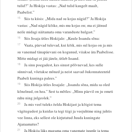
tulid?” Ja Hiskija vastas: „Nad tulid kaugelt maalt,
Paabelist.”
15
Siis ta küsis: „Mida nad su kojas nägid?” Ja Hiskija
vastas: „Nad nägid kõike, mis mu kojas on; ma ei jätnud
neile midagi näitamata oma varanduste hulgast.”
16
Siis Jesaja ütles Hiskijale: „Kuule Issanda sõna:
17
Vaata, päevad tulevad, kui kõik, mis sul kojas on ja mis
su vanemad tänapäevani on kogunud, viiakse ära Paabelisse.
Mitte midagi ei jää järele, ütleb Issand.
18
Ja sinu poegadest, kes sinust põlvnevad, kes sulle
sünnivad, võetakse mõned ja neist saavad õukonnateenrid
Paabeli kuninga palees.”
19
Siis Hiskija ütles Jesajale: „Issanda sõna, mida sa oled
kõnelnud, on hea.” Sest ta mõtles: „Minu päevil on ju ometi
rahu ning julgeolek.”
20
Ja mis veel tuleks öelda Hiskijast ja kõigist tema
vägitegudest ja kuidas ta tegi tiigi ja veejuhtme ning juhtis
vee linna, eks sellest ole kirjutatud Juuda kuningate
Ajaraamatus?
21
Ja Hiskija läks magama oma vanemate juurde ja tema