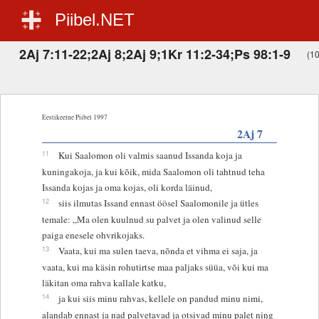
Piibel.NET
2Aj 7:11-22;2Aj 8;2Aj 9;1Kr 11:2-34;Ps 98:1-9
(10
Eestikeelne Piibel 1997
2Aj 7
11
Kui Saalomon oli valmis saanud Issanda koja ja
kuningakoja, ja kui kõik, mida Saalomon oli tahtnud teha
Issanda kojas ja oma kojas, oli korda läinud,
12
siis ilmutas Issand ennast öösel Saalomonile ja ütles
temale: „Ma olen kuulnud su palvet ja olen valinud selle
paiga enesele ohvrikojaks.
13
Vaata, kui ma sulen taeva, nõnda et vihma ei saja, ja
vaata, kui ma käsin rohutirtse maa paljaks süüa, või kui ma
läkitan oma rahva kallale katku,
14
ja kui siis minu rahvas, kellele on pandud minu nimi,
alandab ennast ja nad palvetavad ja otsivad minu palet ning