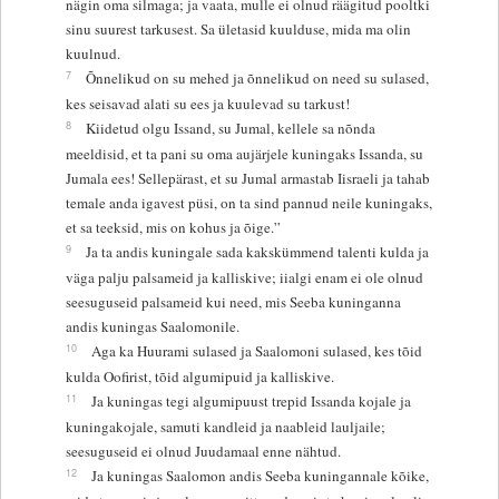
nägin oma silmaga; ja vaata, mulle ei olnud räägitud pooltki
sinu suurest tarkusest. Sa ületasid kuulduse, mida ma olin
kuulnud.
7
Õnnelikud on su mehed ja õnnelikud on need su sulased,
kes seisavad alati su ees ja kuulevad su tarkust!
8
Kiidetud olgu Issand, su Jumal, kellele sa nõnda
meeldisid, et ta pani su oma aujärjele kuningaks Issanda, su
Jumala ees! Sellepärast, et su Jumal armastab Iisraeli ja tahab
temale anda igavest püsi, on ta sind pannud neile kuningaks,
et sa teeksid, mis on kohus ja õige.”
9
Ja ta andis kuningale sada kakskümmend talenti kulda ja
väga palju palsameid ja kalliskive; iialgi enam ei ole olnud
seesuguseid palsameid kui need, mis Seeba kuninganna
andis kuningas Saalomonile.
10
Aga ka Huurami sulased ja Saalomoni sulased, kes tõid
kulda Oofirist, tõid algumipuid ja kalliskive.
11
Ja kuningas tegi algumipuust trepid Issanda kojale ja
kuningakojale, samuti kandleid ja naableid lauljaile;
seesuguseid ei olnud Juudamaal enne nähtud.
12
Ja kuningas Saalomon andis Seeba kuningannale kõike,