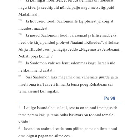
nagu kive, ja seedripuid nõnda palju nagu metsviigipuid
Madalmaal.
28
Ja hobuseid toodi Saalomonile Egiptusest ja kõigist
muudest maadest.
29
Ja muud Saalomoni lood, varasemad ja hilisemad, eks
need ole kirja pandud prohvet Naatani „Kõnedes”, siilolase
Ahija „Kuulutuses” ja nägija Jeddo „Nägemustes Jerobeami,
Nebati poja kohta”?
30
Ja Saalomon valitses Jeruusalemmas kogu Iisraeli üle
nelikümmend aastat.
31
Siis Saalomon läks magama oma vanemate juurde ja ta
maeti oma isa Taaveti linna. Ja tema poeg Rehabeam sai
tema asemel kuningaks.
Ps 98
1
Laulge Issandale uus laul, sest ta on teinud imetegusid:
tema parem käsi ja tema püha käsivars on toonud temale
võidu!
2
Issand on andnud teada oma pääste, tema on ilmutanud
oma õigust paganate silme ees.