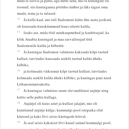
mida ta soovis ja palus, aga mitte seda, mis ta kuningale oli
toonud; siis kuninganna pöördus ümber ja läks tagasi oma
maale, tema ja ta sulased.
13
Ja kulla kaal, mis tuli Saalomoni kätte ühe aasta jooksul,
oli kuussada kuuskümmend kuus talenti kulda,
14
lisaks see, mida tõid suurkaupmehed ja kaubitsejad; ka
kõik Araabia kuningad ja maa asevalitsejad tõid
Saalomonile kulda ja hõbedat.
15
Ja kuningas Saalomon valmistas kakssada kilpi taotud
kullast, tarvitades kuussada seeklit taotud kulda üheks
kilbiks;
16
ja kolmsada väiksemat kilpi taotud kullast, tarvitades
kolmsada seeklit kulda üheks kilbiks; ja kuningas pani need
Liibanonimetsakotta.
17
Ja kuningas valmistas suure elevandiluust aujärje ning
kattis selle puhta kullaga.
18
Aujärjel oli kuus astet ja kullast jalajäri, mis oli
kinnitatud aujärje külge; kummalgi pool istepaika olid
käetoed ja kaks lõvi seisis käetugede kõrval.
19
Ja seal seisis kaksteist lõvi kuuel astmel kummalgi pool;