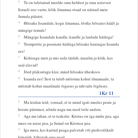
3
Ta on tuletanud meelde oma heldust ja oma ustavust
Iisraeli soo vastu; kõik ilmamaa otsad on näinud meie
Jumala päästet.
4
Hõisake Issandale, kogu ilmamaa, tõstke hõisates häält ja
mängige temale!
5
Mängige Issandale kandle, kandle ja laulude häälega!
6
Trompetite ja pasunate häälega hõisake kuningas Issanda
ees!
7
Kohisegu meri ja mis seda täidab, maailm ja kõik, kes
seal elavad!
8
Jõed plaksutagu käsi, mäed hõisaku üheskoos
9
Issanda ees! Sest ta tuleb mõistma kohut ilmamaale; ta
mõistab kohut maailmale õiguses ja rahvaile õigluses.
1Kr 11
2
Ma kiidan teid, vennad, et te mind igati meeles peate ja
hoiate pärimusi, nõnda nagu ma need teile andsin.
3
Aga ma tahan, et te teaksite: Kristus on iga mehe pea, aga
mees on naise pea, ja Jumal on Kristuse pea.
4
Iga mees, kes kaetud peaga palvetab või prohvetlikult
kõneleb, häbistab oma pead.