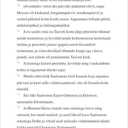
13
ohverdades vastavaks päevaks määratud ohvri, nagu
Mooses oli käskinud, hingamispäevil, noorkuupäevil ja
seatud pühadel kolm korda aastas: hapnemata leibade pühal,
nädalatepühal ja lehtmajadepühal.
14
Ja ta seadis oma isa Taaveti korra järgi preestrite rühmad
nende teenistusse ja leviidid nende kohustustesse kiituslaule
laulma ja preestrite juures igapäevaseid ülesandeid
toimetama, ja väravahoidjad rühmade kaupa iga värava
juurde, sest nõnda oli jumalamehe Taaveti käsk.
15
Ja kuninga käsust preestrite, leviitide ning varakambrite
kohta ei taganetud üheski asjas.
16
Nõnda tehti kõik Saalomoni tööd Issanda koja rajamise
päevani ja kuni selle valmissaamiseni; siis oli Issanda koda
täiuslik.
17
Siis läks Saalomon Esjon-Geberisse ja Eelotisse,
mereranda Edomimaale.
18
Ja Huuram läkitas temale oma sulastega laevu ning
sulaseid, kes merd tundsid; ja need läksid koos Saalomoni
sulastega Oofiri ja võtsid sealt nelisada viiskümmend talenti
kulda ning tõid kuningas Saalomonile.