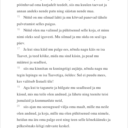
pöörduvad oma kurjadelt teedelt, siis ma kuulen taevast ja
annan andeks nende patu ning säästan nende maa.
15
Nüüd on mu silmad lahti ja mu kõrvad panevad tähele
palvetamist selles paigas.
16
Nüüd olen ma valinud ja pühitsenud selle koja, et minu
nimi oleks seal igavesti. Mu silmad ja mu süda on seal iga
päev.
17
Ja kui sina käid mu palge ees, nõnda nagu käis su isa
Taavet, ja teed kõike, mida ma sind käsin, ja pead mu
määrusi ja seadlusi,
18
siis ma kinnitan su kuningriigi aujärje, nõnda nagu ma
tegin lepingu su isa Taavetiga, öeldes: Sul ei puudu mees,
kes valitseb Iisraeli üle!
19
Aga kui te taganete ja hülgate mu seadlused ja mu
käsud, mis ma teile olen andnud, ja lähete ning teenite teisi
jumalaid ja kummardate neid,
20
siis ajan ma seesugused välja oma maalt, mille ma neile
olen andnud, ja koja, mille ma olen pühitsenud oma nimele,
heidan ma ära oma palge eest ning teen selle kõnekäänuks ja
pilkesõnaks kõigi rahvaste keskel.