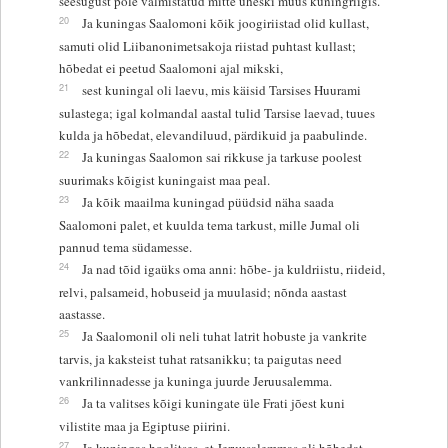
seesugust pole valmistatud mitte üheski muus kuningriigis.
20
Ja kuningas Saalomoni kõik joogiriistad olid kullast,
samuti olid Liibanonimetsakoja riistad puhtast kullast;
hõbedat ei peetud Saalomoni ajal mikski,
21
sest kuningal oli laevu, mis käisid Tarsises Huurami
sulastega; igal kolmandal aastal tulid Tarsise laevad, tuues
kulda ja hõbedat, elevandiluud, pärdikuid ja paabulinde.
22
Ja kuningas Saalomon sai rikkuse ja tarkuse poolest
suurimaks kõigist kuningaist maa peal.
23
Ja kõik maailma kuningad püüdsid näha saada
Saalomoni palet, et kuulda tema tarkust, mille Jumal oli
pannud tema südamesse.
24
Ja nad tõid igaüks oma anni: hõbe- ja kuldriistu, riideid,
relvi, palsameid, hobuseid ja muulasid; nõnda aastast
aastasse.
25
Ja Saalomonil oli neli tuhat latrit hobuste ja vankrite
tarvis, ja kaksteist tuhat ratsanikku; ta paigutas need
vankrilinnadesse ja kuninga juurde Jeruusalemma.
26
Ja ta valitses kõigi kuningate üle Frati jõest kuni
vilistite maa ja Egiptuse piirini.
27
Ja kuningas hoolitses, et Jeruusalemmas oli hõbedat