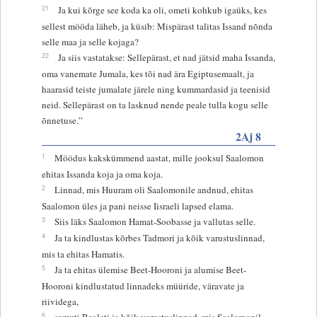
21
Ja kui kõrge see koda ka oli, ometi kohkub igaüks, kes
sellest mööda läheb, ja küsib: Mispärast talitas Issand nõnda
selle maa ja selle kojaga?
22
Ja siis vastatakse: Sellepärast, et nad jätsid maha Issanda,
oma vanemate Jumala, kes tõi nad ära Egiptusemaalt, ja
haarasid teiste jumalate järele ning kummardasid ja teenisid
neid. Sellepärast on ta lasknud nende peale tulla kogu selle
õnnetuse.”
2Aj 8
1
Möödus kakskümmend aastat, mille jooksul Saalomon
ehitas Issanda koja ja oma koja.
2
Linnad, mis Huuram oli Saalomonile andnud, ehitas
Saalomon üles ja pani neisse Iisraeli lapsed elama.
3
Siis läks Saalomon Hamat-Soobasse ja vallutas selle.
4
Ja ta kindlustas kõrbes Tadmori ja kõik varustuslinnad,
mis ta ehitas Hamatis.
5
Ja ta ehitas ülemise Beet-Hooroni ja alumise Beet-
Hooroni kindlustatud linnadeks müüride, väravate ja
riividega,
6
samuti Baalati ja kõik varustuslinnad, mis Saalomonil