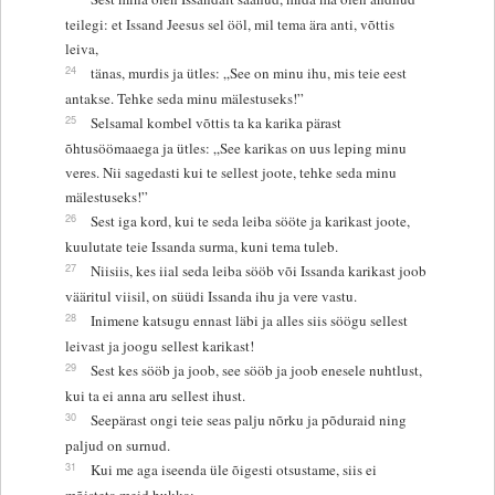
teilegi: et Issand Jeesus sel ööl, mil tema ära anti, võttis
leiva,
24
tänas, murdis ja ütles: „See on minu ihu, mis teie eest
antakse. Tehke seda minu mälestuseks!”
25
Selsamal kombel võttis ta ka karika pärast
õhtusöömaaega ja ütles: „See karikas on uus leping minu
veres. Nii sagedasti kui te sellest joote, tehke seda minu
mälestuseks!”
26
Sest iga kord, kui te seda leiba sööte ja karikast joote,
kuulutate teie Issanda surma, kuni tema tuleb.
27
Niisiis, kes iial seda leiba sööb või Issanda karikast joob
vääritul viisil, on süüdi Issanda ihu ja vere vastu.
28
Inimene katsugu ennast läbi ja alles siis söögu sellest
leivast ja joogu sellest karikast!
29
Sest kes sööb ja joob, see sööb ja joob enesele nuhtlust,
kui ta ei anna aru sellest ihust.
30
Seepärast ongi teie seas palju nõrku ja põduraid ning
paljud on surnud.
31
Kui me aga iseenda üle õigesti otsustame, siis ei
mõisteta meid hukka;