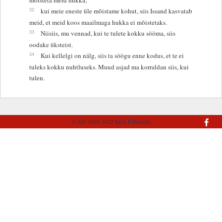
32
kui meie eneste üle mõistame kohut, siis Issand kasvatab
meid, et meid koos maailmaga hukka ei mõistetaks.
33
Niisiis, mu vennad, kui te tulete kokku sööma, siis
oodake üksteist.
34
Kui kellelgi on nälg, siis ta söögu enne kodus, et te ei
tuleks kokku nuhtluseks. Muud asjad ma korraldan siis, kui
tulen.
© AD 2005-2022
Eesti Piibliselts