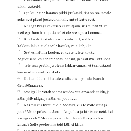
pikki juukseid,
15
aga kui naine kannab pikki juukseid, siis on see temale
auks, sest pikad juuksed on talle antud katte eest.
16
Kui aga keegi kavatseb kiusu ajada, siis ta teadku, et
meil ega Jumala kogudustel ei ole seesugust kommet.
17
Kuid seda käskides ma ei kiida teid, sest teie
kokkutulekud ei ole teile kasuks, vaid kahjuks.
18
Sest esmalt ma kuulen, et kui te tulete kokku
kogudusena, esineb teie seas lõhesid, ja osalt ma usun seda.
19
Teie seas peabki ju olema lahkarvamusi, et tunnustatud
teie seast saaksid avalikuks.
20
Kui te nüüd kokku tulete, siis ei saa pidada Issanda
õhtusöömaaega,
21
sest igaüks võtab sööma asudes ette omaenda toidu, ja
mõni jääb nälga, ja mõni on joobnud.
22
Kas teil siis tõesti ei ole kodasid, kus te võite süüa ja
juua? Või te põlastate Jumala kogudust ja häbistate neid, kel
midagi ei ole? Mis ma pean teile ütlema? Kas pean teid
kiitma? Selle poolest ma teid küll ei kiida.
23
Sest mina olen Issandalt saanud, mida ma olen andnud