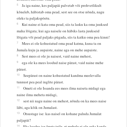
5
Ja iga naine, kes paljapäi palvetab või prohvetlikult
kõneleb, häbistab oma pead, sest see on otse nõnda, nagu
oleks ta paljakspöetu.
6
Kui naine ei kata oma pead, siis ta lasku ka oma juuksed
maha lõigata; kui aga naisele on häbiks lasta juukseid
lõigata või pead paljaks pügada, siis ta katku oma pea kinni!
7
Mees ei ole kohustatud oma pead katma, kuna ta on
Jumala kuju ja aupaiste, naine aga on mehe aupaiste.
8
Sest mees ei ole ju naisest, vaid naine mehest,
9
ega ole ka mees loodud naise pärast, vaid naine mehe
pärast.
10
Seepärast on naine kohustatud kandma meelevalla
tunnust pea peal inglite pärast.
11
Ometi ei ole Issanda ees mees ilma naiseta midagi ega
naine ilma meheta midagi,
12
sest nii nagu naine on mehest, nõnda on ka mees naise
läbi, aga kõik on Jumalast.
13
Otsustage ise: kas naisel on kohane paluda Jumalat
paljapäi?
14
Eks loodus ise õpeta teile, et mehele ei ole auks kanda