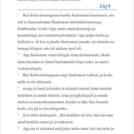
2Aj 9
1
Kui Seeba kuninganna kuulis Saalomoni kuulsusest, siis
tuli ta Jeruusalemma Saalomoni mõistuküsimustega
kimbutama; ta tuli väga suure saatjaskonnaga ja
kaamelitega, kes kandsid palsameid, väga palju kulda ja
kalliskive. Ja kui ta jõudis Saalomoni juurde, siis kõneles ta
temaga kõigest, mis tal südame peal oli.
2
Aga Saalomon vastas kõigile tema küsimustele; ükski
tema küsimus ei olnud Saalomonile liiga raske; ta suutis
vastata kõigile.
3
Kui Seeba kuninganna nägi Saalomoni tarkust, ja koda,
mille ta oli ehitanud,
4
rooga ta laual ja kuidas ta sulased istusid, tema teenrite
teenimist ja nende riietust, tema joogikallajaid ja nende
riietust ja tema ülesminemist, kuidas ta läks üles Issanda
kotta, siis jäi ta otse hingetuks.
5
Ja ta ütles kuningale: „See kuuldus oli tõsi, mis ma oma
maal kuulsin sinust ja su tarkusest.
6
Aga ma ei uskunud neid jutte mitte enne, kui ma tulin ja