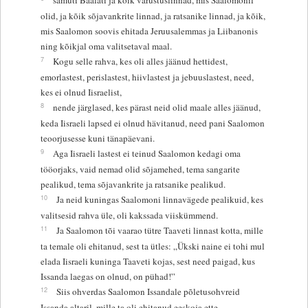
olid, ja kõik sõjavankrite linnad, ja ratsanike linnad, ja kõik,
mis Saalomon soovis ehitada Jeruusalemmas ja Liibanonis
ning kõikjal oma valitsetaval maal.
7
Kogu selle rahva, kes oli alles jäänud hettidest,
emorlastest, perislastest, hiivlastest ja jebuuslastest, need,
kes ei olnud Iisraelist,
8
nende järglased, kes pärast neid olid maale alles jäänud,
keda Iisraeli lapsed ei olnud hävitanud, need pani Saalomon
teoorjusesse kuni tänapäevani.
9
Aga Iisraeli lastest ei teinud Saalomon kedagi oma
tööorjaks, vaid nemad olid sõjamehed, tema sangarite
pealikud, tema sõjavankrite ja ratsanike pealikud.
10
Ja neid kuningas Saalomoni linnavägede pealikuid, kes
valitsesid rahva üle, oli kakssada viiskümmend.
11
Ja Saalomon tõi vaarao tütre Taaveti linnast kotta, mille
ta temale oli ehitanud, sest ta ütles: „Ükski naine ei tohi mul
elada Iisraeli kuninga Taaveti kojas, sest need paigad, kus
Issanda laegas on olnud, on pühad!”
12
Siis ohverdas Saalomon Issandale põletusohvreid
Issanda altaril, mille ta oli ehitanud eeskoja ette,