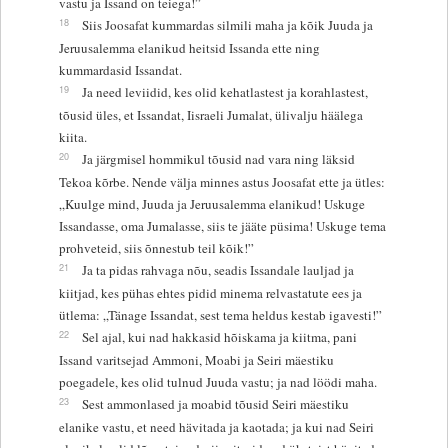
vastu ja Issand on teiega!”
18
Siis Joosafat kummardas silmili maha ja kõik Juuda ja
Jeruusalemma elanikud heitsid Issanda ette ning
kummardasid Issandat.
19
Ja need leviidid, kes olid kehatlastest ja korahlastest,
tõusid üles, et Issandat, Iisraeli Jumalat, ülivalju häälega
kiita.
20
Ja järgmisel hommikul tõusid nad vara ning läksid
Tekoa kõrbe. Nende välja minnes astus Joosafat ette ja ütles:
„Kuulge mind, Juuda ja Jeruusalemma elanikud! Uskuge
Issandasse, oma Jumalasse, siis te jääte püsima! Uskuge tema
prohveteid, siis õnnestub teil kõik!”
21
Ja ta pidas rahvaga nõu, seadis Issandale lauljad ja
kiitjad, kes pühas ehtes pidid minema relvastatute ees ja
ütlema: „Tänage Issandat, sest tema heldus kestab igavesti!”
22
Sel ajal, kui nad hakkasid hõiskama ja kiitma, pani
Issand varitsejad Ammoni, Moabi ja Seiri mäestiku
poegadele, kes olid tulnud Juuda vastu; ja nad löödi maha.
23
Sest ammonlased ja moabid tõusid Seiri mäestiku
elanike vastu, et need hävitada ja kaotada; ja kui nad Seiri