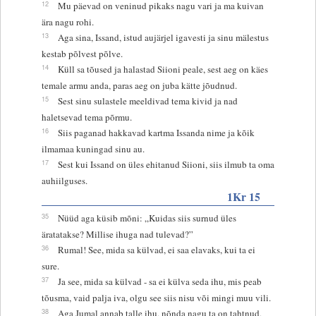
12
Mu päevad on veninud pikaks nagu vari ja ma kuivan
ära nagu rohi.
13
Aga sina, Issand, istud aujärjel igavesti ja sinu mälestus
kestab põlvest põlve.
14
Küll sa tõused ja halastad Siioni peale, sest aeg on käes
temale armu anda, paras aeg on juba kätte jõudnud.
15
Sest sinu sulastele meeldivad tema kivid ja nad
haletsevad tema põrmu.
16
Siis paganad hakkavad kartma Issanda nime ja kõik
ilmamaa kuningad sinu au.
17
Sest kui Issand on üles ehitanud Siioni, siis ilmub ta oma
auhiilguses.
1Kr 15
35
Nüüd aga küsib mõni: „Kuidas siis surnud üles
äratatakse? Millise ihuga nad tulevad?”
36
Rumal! See, mida sa külvad, ei saa elavaks, kui ta ei
sure.
37
Ja see, mida sa külvad - sa ei külva seda ihu, mis peab
tõusma, vaid palja iva, olgu see siis nisu või mingi muu vili.
38
Aga Jumal annab talle ihu, nõnda nagu ta on tahtnud,