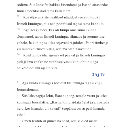
sõdima. Siis Joosafat hakkas kisendama ja Issand aitas teda:
Jumal meelitas nad tema kallalt ära.
32
Kui sõjavankrite pealikud nägid, et see ei olnudki
Iisraeli kuningas, siis nad pöördusid tagasi tema kannult.
33
Aga keegi mees, kes oli huupi oma ammu vinna
tõmmanud, tabas Iisraeli kuningat rihmade ja soomustuse
vahele. Ja kuningas ütles sõjavankri juhile: „Pööra ümber ja
vii mind võitlusest välja, sest ma olen haavatud!”
34
Kuid taplus üha ägenes sel päeval ja Iisraeli kuningas
pidi jääma vankrisse süürlaste vastu kuni õhtuni; aga
päikeseloojaku ajal ta suri.
2Aj 19
1
Aga Juuda kuningas Joosafat tuli rahuga tagasi koju
Jeruusalemma.
2
Siis läks nägija Jehu, Hanani poeg, temale vastu ja ütles
kuningas Joosafatile: „Kas sa tohid aidata õelat ja armastada
neid, kes Issandat vihkavad? Seepärast on su peal Issanda
viha!
3
Ometi leidub su juures ka head, sest sa oled maalt