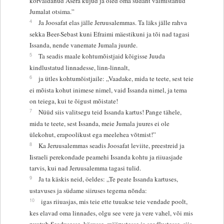
kõrvaldanud Ašera kujud ja oled oma südant valmistanud
Jumalat otsima.”
4
Ja Joosafat elas jälle Jeruusalemmas. Ta läks jälle rahva
sekka Beer-Sebast kuni Efraimi mäestikuni ja tõi nad tagasi
Issanda, nende vanemate Jumala juurde.
5
Ta seadis maale kohtumõistjaid kõigisse Juuda
kindlustatud linnadesse, linn-linnalt,
6
ja ütles kohtumõistjaile: „Vaadake, mida te teete, sest teie
ei mõista kohut inimese nimel, vaid Issanda nimel, ja tema
on teiega, kui te õigust mõistate!
7
Nüüd siis valitsegu teid Issanda kartus! Pange tähele,
mida te teete, sest Issanda, meie Jumala juures ei ole
ülekohut, erapoolikust ega meelehea võtmist!”
8
Ka Jeruusalemmas seadis Joosafat leviite, preestreid ja
Iisraeli perekondade peamehi Issanda kohtu ja riiuasjade
tarvis, kui nad Jeruusalemma tagasi tulid.
9
Ja ta käskis neid, öeldes: „Te peate Issanda kartuses,
ustavuses ja südame siiruses tegema nõnda:
10
igas riiuasjas, mis teie ette tuuakse teie vendade poolt,
kes elavad oma linnades, olgu see vere ja vere vahel, või mis
puutub Seadusesse, käsusse, määrustesse ja seadlustesse, siis