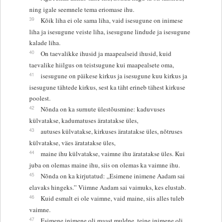
ning igale seemnele tema eriomase ihu.
39
Kõik liha ei ole sama liha, vaid isesugune on inimese
liha ja isesugune veiste liha, isesugune lindude ja isesugune
kalade liha.
40
On taevalikke ihusid ja maapealseid ihusid, kuid
taevalike hiilgus on teistsugune kui maapealsete oma,
41
isesugune on päikese kirkus ja isesugune kuu kirkus ja
isesugune tähtede kirkus, sest ka täht erineb tähest kirkuse
poolest.
42
Nõnda on ka surnute ülestõusmine: kaduvuses
külvatakse, kadumatuses äratatakse üles,
43
autuses külvatakse, kirkuses äratatakse üles, nõtruses
külvatakse, väes äratatakse üles,
44
maine ihu külvatakse, vaimne ihu äratatakse üles. Kui
juba on olemas maine ihu, siis on olemas ka vaimne ihu.
45
Nõnda on ka kirjutatud: „Esimene inimene Aadam sai
elavaks hingeks.” Viimne Aadam sai vaimuks, kes elustab.
46
Kuid esmalt ei ole vaimne, vaid maine, siis alles tuleb
vaimne.
47
Esimene inimene oli maast muldne, teine inimene oli