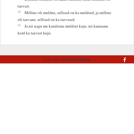
taevast.
48
Milline oli muldne, sellised on ka muldsed, ja milline
oli taevane, sellised on ka taevased.
49
Ja nii nagu me kandsime muldset kuju, nii kanname
kord ka taevast kuju.
© AD 2005-2022
Eesti Piibliselts