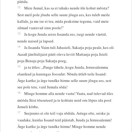
pärida.
12
Meie Jumal, kas sa ei tahaks nende üle kohut mõista?
Sest meil pole jõudu selle suure jõugu ees, kes tuleb meile
kallale, ja me ise ei tea, mida peaksime tegema, vaid meie
silmad vaatavad sinu poole!”
13
Ja kogu Juuda seisis Issanda ees, isegi nende väetid,
nende naised ja lapsed.
14
Ja Issanda Vaim tuli Jahasieli, Sakarja poja peale, kes oli
Aasafi järeltulijaist pärit oleva leviit Mattanja poja Jeieli
poja Benaja poja Sakarja poeg,
15
ja ta ütles: „Pange tähele, kogu Juuda, Jeruusalemma
elanikud ja kuningas Joosafat: Nõnda ütleb teile Issand:
Ärge kartke ja ärge tundke hirmu selle suure jõugu ees, sest
see pole teie, vaid Jumala sõda!
16
Minge homme alla nende vastu! Vaata, nad tulevad üles
mööda Siisi tõusuteed ja te kohtate neid oru lõpus ida pool
Jerueli kõrbe.
17
Seejuures ei ole teil vaja sõdida. Astuge ette, seiske ja
vaadake, kuidas Issand teid päästab, Juuda ja Jeruusalemm!
Ärge kartke ja ärge tundke hirmu! Minge homme nende