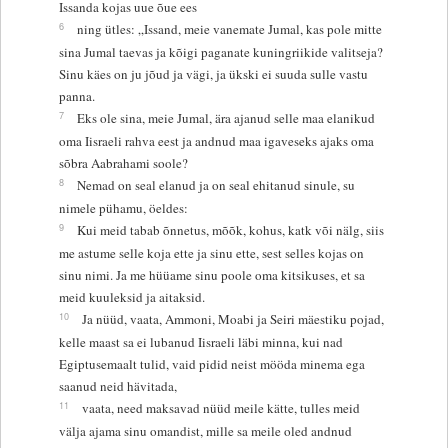
Issanda kojas uue õue ees
6
ning ütles: „Issand, meie vanemate Jumal, kas pole mitte
sina Jumal taevas ja kõigi paganate kuningriikide valitseja?
Sinu käes on ju jõud ja vägi, ja ükski ei suuda sulle vastu
panna.
7
Eks ole sina, meie Jumal, ära ajanud selle maa elanikud
oma Iisraeli rahva eest ja andnud maa igaveseks ajaks oma
sõbra Aabrahami soole?
8
Nemad on seal elanud ja on seal ehitanud sinule, su
nimele pühamu, öeldes:
9
Kui meid tabab õnnetus, mõõk, kohus, katk või nälg, siis
me astume selle koja ette ja sinu ette, sest selles kojas on
sinu nimi. Ja me hüüame sinu poole oma kitsikuses, et sa
meid kuuleksid ja aitaksid.
10
Ja nüüd, vaata, Ammoni, Moabi ja Seiri mäestiku pojad,
kelle maast sa ei lubanud Iisraeli läbi minna, kui nad
Egiptusemaalt tulid, vaid pidid neist mööda minema ega
saanud neid hävitada,
11
vaata, need maksavad nüüd meile kätte, tulles meid
välja ajama sinu omandist, mille sa meile oled andnud