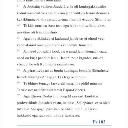
31
Ja Joosafat valitses Juuda üle; ta oli kuningaks saades
kolmkümmend viis aastat vana ja ta valitses Jeruusalemmas
kakskümmend viis aastat; ta ema nimi oli Asuuba, Silhi tütar.
32
Ta käis oma isa Aasa teed ega lahkunud sellelt, tehes,
mis õige oli Issanda silmis.
33
Aga ohvrikünkad ei kadunud ja rahvas ei olnud veel
valmistanud oma südant oma vanemate Jumalale.
34
Ja muud Joosafati lood, varasemad ja hilisemad, vaata,
need on kirja pandud Jehu, Hanani poja lugudes, mis on
võetud Iisraeli Kuningate raamatusse.
35
Ja pärast seda astus Juuda kuningas Joosafat ühendusse
Iisraeli kuninga Ahasjaga, kes tegi õelat tööd.
36
Ta ühines temaga laevu ehitama, mis pidid minema
Tarsisesse; nad ehitasid laevu Esjon-Geberis.
37
Aga Elieser, Dodavahu poeg Maaresast, kuulutas
prohvetlikult Joosafati vastu, öeldes: „Sellepärast, et sa oled
liitunud Ahasjaga, purustab Issand su töö!” Ja laevad
hukkusid ega saanudki minna Tarsisesse.
Ps 102