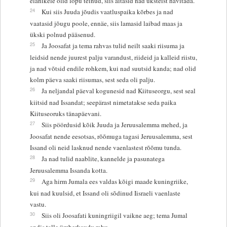
elanikele olid lõpu teinud, siis aitasid nad üksteist hävitada.
24
Kui siis Juuda jõudis vaatluspaika kõrbes ja nad
vaatasid jõugu poole, ennäe, siis lamasid laibad maas ja
ükski polnud pääsenud.
25
Ja Joosafat ja tema rahvas tulid neilt saaki riisuma ja
leidsid nende juurest palju varandust, riideid ja kalleid riistu,
ja nad võtsid endile rohkem, kui nad suutsid kanda; nad olid
kolm päeva saaki riisumas, sest seda oli palju.
26
Ja neljandal päeval kogunesid nad Kiituseorgu, sest seal
kiitsid nad Issandat; seepärast nimetatakse seda paika
Kiituseoruks tänapäevani.
27
Siis pöördusid kõik Juuda ja Jeruusalemma mehed, ja
Joosafat nende eesotsas, rõõmuga tagasi Jeruusalemma, sest
Issand oli neid lasknud nende vaenlastest rõõmu tunda.
28
Ja nad tulid naablite, kannelde ja pasunatega
Jeruusalemma Issanda kotta.
29
Aga hirm Jumala ees valdas kõigi maade kuningriike,
kui nad kuulsid, et Issand oli sõdinud Iisraeli vaenlaste
vastu.
30
Siis oli Joosafati kuningriigil vaikne aeg; tema Jumal
andis talle ümberkaudu rahu.