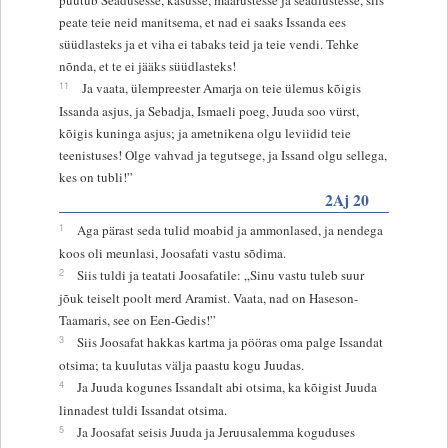
peate teie neid manitsema, et nad ei saaks Issanda ees
süüdlasteks ja et viha ei tabaks teid ja teie vendi. Tehke
nõnda, et te ei jääks süüdlasteks!
11
Ja vaata, ülempreester Amarja on teie ülemus kõigis
Issanda asjus, ja Sebadja, Ismaeli poeg, Juuda soo vürst,
kõigis kuninga asjus; ja ametnikena olgu leviidid teie
teenistuses! Olge vahvad ja tegutsege, ja Issand olgu sellega,
kes on tubli!”
2Aj 20
1
Aga pärast seda tulid moabid ja ammonlased, ja nendega
koos oli meunlasi, Joosafati vastu sõdima.
2
Siis tuldi ja teatati Joosafatile: „Sinu vastu tuleb suur
jõuk teiselt poolt merd Aramist. Vaata, nad on Haseson-
Taamaris, see on Een-Gedis!”
3
Siis Joosafat hakkas kartma ja pööras oma palge Issandat
otsima; ta kuulutas välja paastu kogu Juudas.
4
Ja Juuda kogunes Issandalt abi otsima, ka kõigist Juuda
linnadest tuldi Issandat otsima.
5
Ja Joosafat seisis Juuda ja Jeruusalemma koguduses