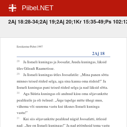
Piibel.NET
2Aj 18:28-34;2Aj 19;2Aj 20;1Kr 15:35-49;Ps 102:1
Eestikeelne Piibel 1997
2Aj 18
28
Ja Iisraeli kuningas ja Joosafat, Juuda kuningas, läksid
üles Gileadi Raamotisse.
29
Ja Iisraeli kuningas ütles Joosafatile: „Mina panen sõtta
minnes teised riided selga, aga sina kanna oma riideid!” Ja
Iisraeli kuningas pani teised riided selga ja nad läksid sõtta.
30
Aga Süüria kuningas oli andnud käsu oma sõjavankrite
pealikuile ja oli öelnud: „Ärge tapelge mitte ühegi muu,
vähema või suurema vastu kui üksnes Iisraeli kuninga
vastu!”
31
Kui siis sõjavankrite pealikud nägid Joosafatti, ütlesid
nad: „See on Iisraeli kuningas!” Ja nad pöördusid tema vastu