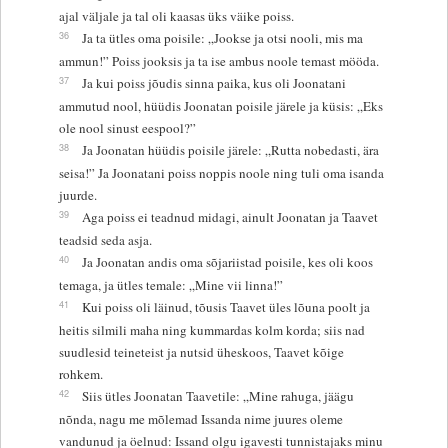
ajal väljale ja tal oli kaasas üks väike poiss.
36
Ja ta ütles oma poisile: „Jookse ja otsi nooli, mis ma
ammun!” Poiss jooksis ja ta ise ambus noole temast mööda.
37
Ja kui poiss jõudis sinna paika, kus oli Joonatani
ammutud nool, hüüdis Joonatan poisile järele ja küsis: „Eks
ole nool sinust eespool?”
38
Ja Joonatan hüüdis poisile järele: „Rutta nobedasti, ära
seisa!” Ja Joonatani poiss noppis noole ning tuli oma isanda
juurde.
39
Aga poiss ei teadnud midagi, ainult Joonatan ja Taavet
teadsid seda asja.
40
Ja Joonatan andis oma sõjariistad poisile, kes oli koos
temaga, ja ütles temale: „Mine vii linna!”
41
Kui poiss oli läinud, tõusis Taavet üles lõuna poolt ja
heitis silmili maha ning kummardas kolm korda; siis nad
suudlesid teineteist ja nutsid üheskoos, Taavet kõige
rohkem.
42
Siis ütles Joonatan Taavetile: „Mine rahuga, jäägu
nõnda, nagu me mõlemad Issanda nime juures oleme
vandunud ja öelnud: Issand olgu igavesti tunnistajaks minu