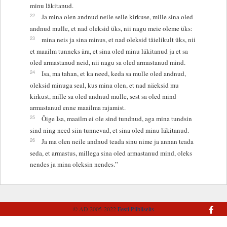
minu läkitanud.
22
Ja mina olen andnud neile selle kirkuse, mille sina oled
andnud mulle, et nad oleksid üks, nii nagu meie oleme üks:
23
mina neis ja sina minus, et nad oleksid täielikult üks, nii
et maailm tunneks ära, et sina oled minu läkitanud ja et sa
oled armastanud neid, nii nagu sa oled armastanud mind.
24
Isa, ma tahan, et ka need, keda sa mulle oled andnud,
oleksid minuga seal, kus mina olen, et nad näeksid mu
kirkust, mille sa oled andnud mulle, sest sa oled mind
armastanud enne maailma rajamist.
25
Õige Isa, maailm ei ole sind tundnud, aga mina tundsin
sind ning need siin tunnevad, et sina oled minu läkitanud.
26
Ja ma olen neile andnud teada sinu nime ja annan teada
seda, et armastus, millega sina oled armastanud mind, oleks
nendes ja mina oleksin nendes.”
© AD 2005-2022
Eesti Piibliselts