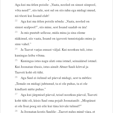
Aga kui ma ütlen poisile: „Vaata, nooled on sinust siinpool,
võta need!”, siis tule, sest sul on siis rahu ega midagi muud,
nii tõesti kui Issand elab!
22
Aga kui ma ütlen poisile nõnda: „Vaata, nooled on
sinust sealpool!”, siis mine, sest Issand saadab su ära!
23
Ja mis puutub sellesse, mida mina ja sina oleme
rääkinud, siis vaata, Issand on igavesti tunnistajaks minu ja
sinu vahel.”
24
Ja Taavet varjas ennast väljal. Kui noorkuu tuli, istus
kuningas leiba võtma.
25
Kuningas istus nagu alati oma istmel, seinaäärsel istmel.
Kui Joonatan tõusis, istus ainult Abner Sauli kõrval ja
Taaveti koht oli tühi.
26
Aga Saul ei öelnud sel päeval midagi, sest ta mõtles:
„Temale on midagi juhtunud, ta ei ole puhas, ta ei ole
kindlasti mitte puhas.”
27
Aga kui järgmisel päeval, teisel noorkuu päeval, Taaveti
koht tühi oli, küsis Saul oma pojalt Joonatanilt: „Mispärast
ei ole Iisai poeg nii eile kui täna leivale tulnud?”
28
Ja Joonatan kostis Saulile: „Taavet palus mind väga, et