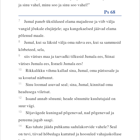
ja sinu vahel, minu soo ja sinu soo vahel!”
Ps 68
7
Jumal paneb üksildased elama majadesse ja viib välja
vangid jõukale elujärjele; aga kangekaelsed jäävad elama
põlenud maale.
8
Jumal, kui sa läksid välja oma rahva ees, kui sa sammusid
kõrbeteed, sela,
9
siis värises maa ja taevadki tilkusid Jumala ees, Siinai
värises Jumala ees, Iisraeli Jumala ees!
10
Rikkalikku vihma kallad sina, Jumal, oma pärisosale ja
sa kosutad närbunut.
11
Sinu loomad asuvad seal; sina, Jumal, kinnitad oma
headusega viletsat.
12
Issand annab sõnumi; heade sõnumite kuulutajaid on
suur vägi.
13
Sõjavägede kuningad põgenevad, nad põgenevad ja
pereema jagab saagi.
14
Kas tahate jääda puhkama sadulakorvide vahele? Seal
on tuvi, tiivad hõbedaga karratud ja hoosuled vahajaskollase