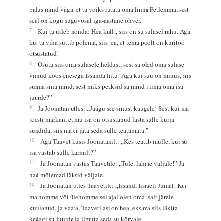
palus mind väga, et ta võiks rutata oma linna Petlemma, sest
seal on kogu suguvõsal iga-aastane ohver.
7
Kui ta ütleb nõnda: Hea küll!, siis on su sulasel rahu. Aga
kui ta viha süttib põlema, siis tea, et tema poolt on kuritöö
otsustatud!
8
Osuta siis oma sulasele heldust, sest sa oled oma sulase
viinud koos enesega Issanda liitu! Aga kui süü on minus, siis
surma sina mind; sest miks peaksid sa mind viima oma isa
juurde?”
9
Ja Joonatan ütles: „Jäägu see sinust kaugele! Sest kui ma
tõesti märkan, et mu isa on otsustanud lasta sulle kurja
sündida, siis ma ei jäta seda sulle teatamata.”
10
Aga Taavet küsis Joonatanilt: „Kes teatab mulle, kui su
isa vastab sulle karmilt?”
11
Ja Joonatan vastas Taavetile: „Tule, lähme väljale!” Ja
nad mõlemad läksid väljale.
12
Ja Joonatan ütles Taavetile: „Issand, Iisraeli Jumal! Kui
ma homme või ülehomme sel ajal olen oma isalt järele
kuulanud, ja vaata, Taaveti asi on hea, eks ma siis läkita
kedagi su juurde ja ilmuta seda su kõrvale.