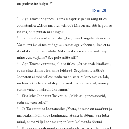
on prohvetite hulgas?”
1Sm 20
1
Aga Taavet põgenes Raama Naajotist ja tuli ning ütles
Joonatanile: „Mida ma olen teinud? Mis on mu süü ja patt su
isa ees, et ta püüab mu hinge?”
2
Ja Joonatan vastas temale: „Jäägu see kaugele! Sa ei sure!
Vaata, mu isa ei tee midagi suuremat ega vähemat, ilma et ta
ilmutaks minu kõrvadele. Miks peaks mu isa just seda asja
minu eest varjama? See pole mitte nii!”
3
Aga Taavet vannutas jälle ja ütles: „Su isa teab kindlasti,
et ma sinu silmis olen armu leidnud. Seepärast ta mõtleb:
Joonatan ei tohi sellest teada saada, et ta ei kurvastaks. Jah,
nii tõesti kui Issand elab ja nii tõesti kui sa ise elad, minu ja
surma vahel on ainult üks samm.”
4
Siis ütles Joonatan Taavetile: „Mida sa iganes soovid,
seda ma teen sulle!”
5
Ja Taavet ütles Joonatanile: „Vaata, homme on noorkuu ja
ma peaksin küll koos kuningaga istuma ja sööma; aga luba
mind, et ma väljal ennast varjan kuni kolmanda õhtuni.
6
Kui su isa leiab mind väga puudu olevat, siis ütle: Taavet