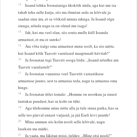
13
Issand tehku Joonataniga ükskõik mida, aga kui mu isa
tahab teha sulle kurja, siis ma ilmutan seda su kõrvale ja
saadan sinu ära, et sa võiksid minna rahuga. Ja Issand olgu
sinuga, nõnda nagu ta on olnud mu isaga!
14
Jah, kui ma veel elan, siis osuta mulle küll Issanda
armastust, et ma ei sureks!
15
Ära võta iialgi oma armastust minu soolt, ka siis mitte,
kui Issand kõik Taaveti vaenlased maapinnalt hävitab!”
16
Ja Joonatan tegi Taaveti sooga liidu: „Issand nõudku aru
Taaveti vaenlastelt!”
17
Ja Joonatan vannutas veel Taavetit vastastikuse
armastuse juures, sest ta armastas teda, nagu ta armastas oma
hinge.
18
Ja Joonatan ütles temale: „Homme on noorkuu ja sinust
tuntakse puudust, kui su koht on tühi.
19
Aga ülehomme mine ruttu alla ja tule sinna paika, kus sa
selle teo päeval ennast varjasid, ja jää Eseli kivi juurde!
20
Mina ammun siis kolm noolt selle kõrvale, nagu
laseksin ma märki.
21
Ja vaata, ma läkitan poisi, öeldes: „Mine otsi nooli!”