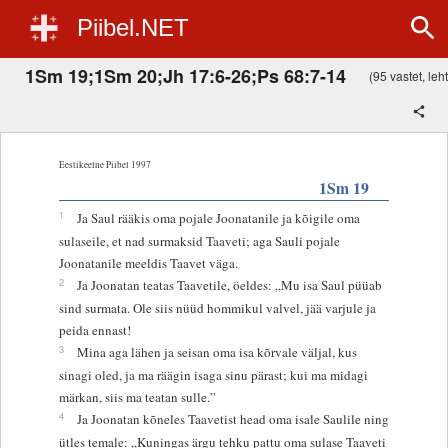
Piibel.NET
1Sm 19;1Sm 20;Jh 17:6-26;Ps 68:7-14
(95 vastet, leht
Eestikeelne Piibel 1997
1Sm 19
1
Ja Saul rääkis oma pojale Joonatanile ja kõigile oma
sulaseile, et nad surmaksid Taaveti; aga Sauli pojale
Joonatanile meeldis Taavet väga.
2
Ja Joonatan teatas Taavetile, öeldes: „Mu isa Saul püüab
sind surmata. Ole siis nüüd hommikul valvel, jää varjule ja
peida ennast!
3
Mina aga lähen ja seisan oma isa kõrvale väljal, kus
sinagi oled, ja ma räägin isaga sinu pärast; kui ma midagi
märkan, siis ma teatan sulle.”
4
Ja Joonatan kõneles Taavetist head oma isale Saulile ning
ütles temale: „Kuningas ärgu tehku pattu oma sulase Taaveti