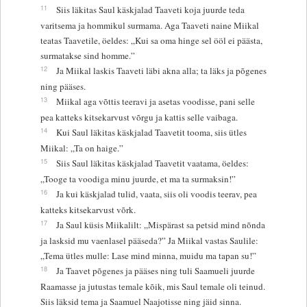
11
Siis läkitas Saul käskjalad Taaveti koja juurde teda
varitsema ja hommikul surmama. Aga Taaveti naine Miikal
teatas Taavetile, öeldes: „Kui sa oma hinge sel ööl ei päästa,
surmatakse sind homme.”
12
Ja Miikal laskis Taaveti läbi akna alla; ta läks ja põgenes
ning pääses.
13
Miikal aga võttis teeravi ja asetas voodisse, pani selle
pea katteks kitsekarvust võrgu ja kattis selle vaibaga.
14
Kui Saul läkitas käskjalad Taavetit tooma, siis ütles
Miikal: „Ta on haige.”
15
Siis Saul läkitas käskjalad Taavetit vaatama, öeldes:
„Tooge ta voodiga minu juurde, et ma ta surmaksin!”
16
Ja kui käskjalad tulid, vaata, siis oli voodis teerav, pea
katteks kitsekarvust võrk.
17
Ja Saul küsis Miikalilt: „Mispärast sa petsid mind nõnda
ja lasksid mu vaenlasel pääseda?” Ja Miikal vastas Saulile:
„Tema ütles mulle: Lase mind minna, muidu ma tapan su!”
18
Ja Taavet põgenes ja pääses ning tuli Saamueli juurde
Raamasse ja jutustas temale kõik, mis Saul temale oli teinud.
Siis läksid tema ja Saamuel Naajotisse ning jäid sinna.