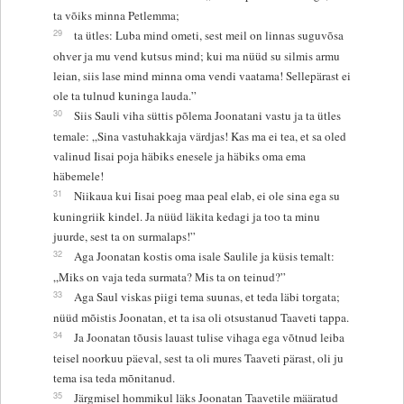
ta võiks minna Petlemma;
29
ta ütles: Luba mind ometi, sest meil on linnas suguvõsa
ohver ja mu vend kutsus mind; kui ma nüüd su silmis armu
leian, siis lase mind minna oma vendi vaatama! Sellepärast ei
ole ta tulnud kuninga lauda.”
30
Siis Sauli viha süttis põlema Joonatani vastu ja ta ütles
temale: „Sina vastuhakkaja värdjas! Kas ma ei tea, et sa oled
valinud Iisai poja häbiks enesele ja häbiks oma ema
häbemele!
31
Niikaua kui Iisai poeg maa peal elab, ei ole sina ega su
kuningriik kindel. Ja nüüd läkita kedagi ja too ta minu
juurde, sest ta on surmalaps!”
32
Aga Joonatan kostis oma isale Saulile ja küsis temalt:
„Miks on vaja teda surmata? Mis ta on teinud?”
33
Aga Saul viskas piigi tema suunas, et teda läbi torgata;
nüüd mõistis Joonatan, et ta isa oli otsustanud Taaveti tappa.
34
Ja Joonatan tõusis lauast tulise vihaga ega võtnud leiba
teisel noorkuu päeval, sest ta oli mures Taaveti pärast, oli ju
tema isa teda mõnitanud.
35
Järgmisel hommikul läks Joonatan Taavetile määratud