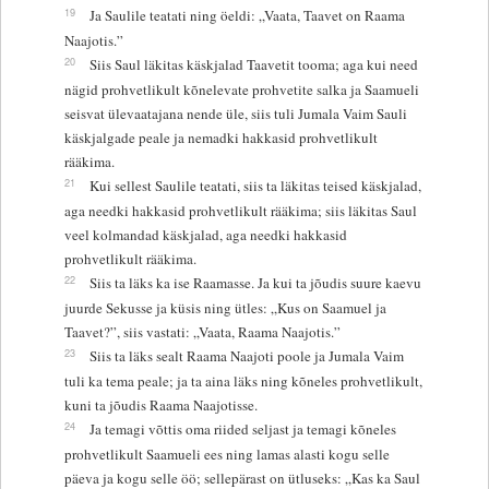
19
Ja Saulile teatati ning öeldi: „Vaata, Taavet on Raama
Naajotis.”
20
Siis Saul läkitas käskjalad Taavetit tooma; aga kui need
nägid prohvetlikult kõnelevate prohvetite salka ja Saamueli
seisvat ülevaatajana nende üle, siis tuli Jumala Vaim Sauli
käskjalgade peale ja nemadki hakkasid prohvetlikult
rääkima.
21
Kui sellest Saulile teatati, siis ta läkitas teised käskjalad,
aga needki hakkasid prohvetlikult rääkima; siis läkitas Saul
veel kolmandad käskjalad, aga needki hakkasid
prohvetlikult rääkima.
22
Siis ta läks ka ise Raamasse. Ja kui ta jõudis suure kaevu
juurde Sekusse ja küsis ning ütles: „Kus on Saamuel ja
Taavet?”, siis vastati: „Vaata, Raama Naajotis.”
23
Siis ta läks sealt Raama Naajoti poole ja Jumala Vaim
tuli ka tema peale; ja ta aina läks ning kõneles prohvetlikult,
kuni ta jõudis Raama Naajotisse.
24
Ja temagi võttis oma riided seljast ja temagi kõneles
prohvetlikult Saamueli ees ning lamas alasti kogu selle
päeva ja kogu selle öö; sellepärast on ütluseks: „Kas ka Saul