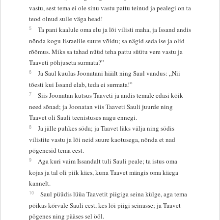
vastu, sest tema ei ole sinu vastu pattu teinud ja pealegi on ta
teod olnud sulle väga head!
5
Ta pani kaalule oma elu ja lõi vilisti maha, ja Issand andis
nõnda kogu Iisraelile suure võidu; sa nägid seda ise ja olid
rõõmus. Miks sa tahad nüüd teha pattu süütu vere vastu ja
Taaveti põhjuseta surmata?”
6
Ja Saul kuulas Joonatani häält ning Saul vandus: „Nii
tõesti kui Issand elab, teda ei surmata!”
7
Siis Joonatan kutsus Taaveti ja andis temale edasi kõik
need sõnad; ja Joonatan viis Taaveti Sauli juurde ning
Taavet oli Sauli teenistuses nagu ennegi.
8
Ja jälle puhkes sõda; ja Taavet läks välja ning sõdis
vilistite vastu ja lõi neid suure kaotusega, nõnda et nad
põgenesid tema eest.
9
Aga kuri vaim Issandalt tuli Sauli peale; ta istus oma
kojas ja tal oli piik käes, kuna Taavet mängis oma käega
kannelt.
10
Saul püüdis lüüa Taavetit piigiga seina külge, aga tema
põikas kõrvale Sauli eest, kes lõi piigi seinasse; ja Taavet
põgenes ning pääses sel ööl.