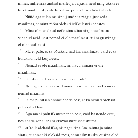
nimes, mille sina andsid mulle, ja varjasin neid ning ükski ei
hukkunud neist peale hukatuse poja, et Kiri läheks täide.
13
Nüüd aga tulen ma sinu juurde ja räägin just seda
maailmas, et minu rõõm oleks täielikult neis enestes.
14
Mina olen andnud neile sinu sõna ning maailm on
vihanud neid, sest nemad ei ole maailmast, nii nagu minagi
ei ole maailmast.
15
Ma ei palu, et sa võtaksid nad ära maailmast, vaid et sa
hoiaksid neid kurja eest.
16
Nemad ei ole maailmast, nii nagu minagi ei ole
maailmast.
17
Pühitse neid tões: sinu sõna on tõde!
18
Nii nagu sina läkitasid minu maailma, läkitan ka mina
nemad maailma.
19
Ja ma pühitsen ennast nende eest, et ka nemad oleksid
pühitsetud tões.
20
Aga ma ei palu üksnes nende eest, vaid ka nende eest,
kes nende sõna läbi hakkavad minusse uskuma,
21
et kõik oleksid üks, nii nagu sina, Isa, minus ja mina
sinus, et nemadki oleksid meis, et maailm usuks, et sina oled