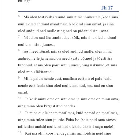
kullaga.
Jh 17
6
Ma olen teatavaks teinud sinu nime inimestele, keda sina
mulle oled andnud maailmast. Nad olid sinu omad, ja sina
oled andnud nad mulle ning nad on pidanud sinu sõna.
7
Nüüd on nad ära tundnud, et kõik, mis sina oled andnud
mulle, on sinu juurest,
8
sest need sõnad, mis sa oled andnud mulle, olen mina
andnud neile ja nemad on need vastu võtnud ja tõesti ära
tundnud, et ma olen pärit sinu juurest, ning uskunud, et sina
oled minu läkitanud.
9
Mina palun nende eest, maailma eest ma ei palu, vaid
nende eest, keda sina oled mulle andnud, sest nad on sinu
omad.
10
Ja kõik minu oma on sinu oma ja sinu oma on minu oma,
ning mina olen kirgastatud nendes.
11
Ja mina ei ole enam maailmas, kuid nemad on maailmas,
ning mina tulen sinu juurde. Püha Isa, hoia neid oma nimes,
mille sina andsid mulle, et nad oleksid üks nii nagu meie!
12
Kui ma olin koos nendega, siis ma hoidsin neid sinu