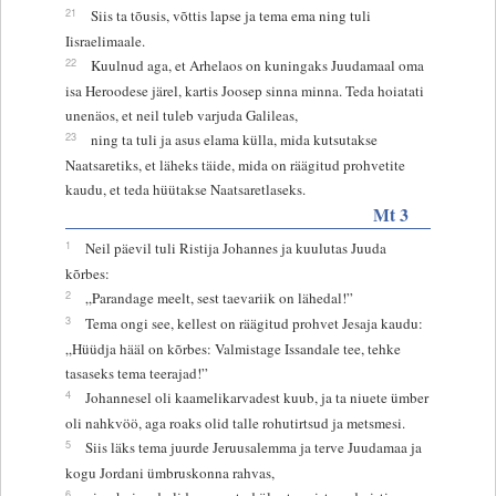
21
Siis ta tõusis, võttis lapse ja tema ema ning tuli
Iisraelimaale.
22
Kuulnud aga, et Arhelaos on kuningaks Juudamaal oma
isa Heroodese järel, kartis Joosep sinna minna. Teda hoiatati
unenäos, et neil tuleb varjuda Galileas,
23
ning ta tuli ja asus elama külla, mida kutsutakse
Naatsaretiks, et läheks täide, mida on räägitud prohvetite
kaudu, et teda hüütakse Naatsaretlaseks.
Mt 3
1
Neil päevil tuli Ristija Johannes ja kuulutas Juuda
kõrbes:
2
„Parandage meelt, sest taevariik on lähedal!”
3
Tema ongi see, kellest on räägitud prohvet Jesaja kaudu:
„Hüüdja hääl on kõrbes: Valmistage Issandale tee, tehke
tasaseks tema teerajad!”
4
Johannesel oli kaamelikarvadest kuub, ja ta niuete ümber
oli nahkvöö, aga roaks olid talle rohutirtsud ja metsmesi.
5
Siis läks tema juurde Jeruusalemma ja terve Juudamaa ja
kogu Jordani ümbruskonna rahvas,
6