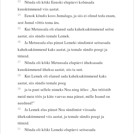
23
Nõnda oli kõiki Eenoki elupäevi kolmsada
kuuskümmend viis aastat.
24
Eenok kõndis koos Jumalaga, ja siis ei olnud teda enam,
sest Jumal võttis tema ära.
25
Kui Metuusala oli elanud sada kaheksakümmend seitse
aastat, siis sündis temale Lemek.
26
Ja Metuusala elas pärast Lemeki sündimist seitsesada
kaheksakümmend kaks aastat, ja temale sündis poegi ja
tütreid.
27
Nõnda oli kõiki Metuusala elupäevi üheksasada
kuuskümmend üheksa aastat; siis ta suri.
28
Kui Lemek oli elanud sada kaheksakümmend kaks
aastat, siis sündis temale poeg
29
ja ta pani sellele nimeks Noa ning ütles: „See trööstib
meid meie töös ja käte vaevas maa pärast, mille Issand on
neednud!”
30
Ja Lemek elas pärast Noa sündimist viissada
üheksakümmend viis aastat, ja temale sündis poegi ja
tütreid.
31
Nõnda oli kõiki Lemeki elupäevi seitsesada