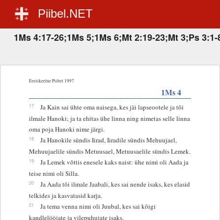
Piibel.NET
1Ms 4:17-26;1Ms 5;1Ms 6;Mt 2:19-23;Mt 3;Ps 3:1-
Eestikeelne Piibel 1997
1Ms 4
17
Ja Kain sai ühte oma naisega, kes jäi lapseootele ja tõi
ilmale Hanoki; ja ta ehitas ühe linna ning nimetas selle linna
oma poja Hanoki nime järgi.
18
Ja Hanokile sündis Iirad, Iiradile sündis Mehuujael,
Mehuujaelile sündis Metuusael, Metuusaelile sündis Lemek.
19
Ja Lemek võttis enesele kaks naist: ühe nimi oli Aada ja
teise nimi oli Silla.
20
Ja Aada tõi ilmale Jaabali, kes sai nende isaks, kes elasid
telkides ja kasvatasid karja.
21
Ja tema venna nimi oli Juubal, kes sai kõigi
kandlelööjate ja vilepuhujate isaks.