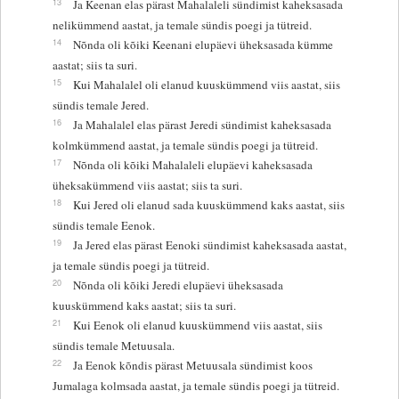
13
Ja Keenan elas pärast Mahalaleli sündimist kaheksasada
nelikümmend aastat, ja temale sündis poegi ja tütreid.
14
Nõnda oli kõiki Keenani elupäevi üheksasada kümme
aastat; siis ta suri.
15
Kui Mahalalel oli elanud kuuskümmend viis aastat, siis
sündis temale Jered.
16
Ja Mahalalel elas pärast Jeredi sündimist kaheksasada
kolmkümmend aastat, ja temale sündis poegi ja tütreid.
17
Nõnda oli kõiki Mahalaleli elupäevi kaheksasada
üheksakümmend viis aastat; siis ta suri.
18
Kui Jered oli elanud sada kuuskümmend kaks aastat, siis
sündis temale Eenok.
19
Ja Jered elas pärast Eenoki sündimist kaheksasada aastat,
ja temale sündis poegi ja tütreid.
20
Nõnda oli kõiki Jeredi elupäevi üheksasada
kuuskümmend kaks aastat; siis ta suri.
21
Kui Eenok oli elanud kuuskümmend viis aastat, siis
sündis temale Metuusala.
22
Ja Eenok kõndis pärast Metuusala sündimist koos
Jumalaga kolmsada aastat, ja temale sündis poegi ja tütreid.