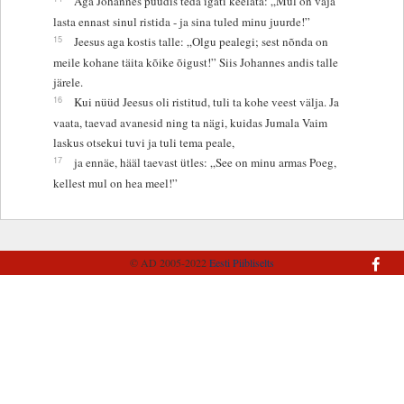
Aga Johannes püüdis teda igati keelata: „Mul on vaja
lasta ennast sinul ristida - ja sina tuled minu juurde!”
15
Jeesus aga kostis talle: „Olgu pealegi; sest nõnda on
meile kohane täita kõike õigust!” Siis Johannes andis talle
järele.
16
Kui nüüd Jeesus oli ristitud, tuli ta kohe veest välja. Ja
vaata, taevad avanesid ning ta nägi, kuidas Jumala Vaim
laskus otsekui tuvi ja tuli tema peale,
17
ja ennäe, hääl taevast ütles: „See on minu armas Poeg,
kellest mul on hea meel!”
© AD 2005-2022
Eesti Piibliselts