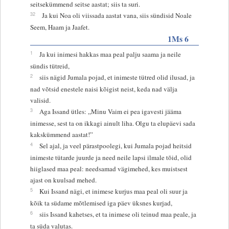
seitsekümmend seitse aastat; siis ta suri.
32
Ja kui Noa oli viissada aastat vana, siis sündisid Noale
Seem, Haam ja Jaafet.
1Ms 6
1
Ja kui inimesi hakkas maa peal palju saama ja neile
sündis tütreid,
2
siis nägid Jumala pojad, et inimeste tütred olid ilusad, ja
nad võtsid enestele naisi kõigist neist, keda nad välja
valisid.
3
Aga Issand ütles: „Minu Vaim ei pea igavesti jääma
inimesse, sest ta on ikkagi ainult liha. Olgu ta elupäevi sada
kakskümmend aastat!”
4
Sel ajal, ja veel pärastpoolegi, kui Jumala pojad heitsid
inimeste tütarde juurde ja need neile lapsi ilmale tõid, olid
hiiglased maa peal: needsamad vägimehed, kes muistsest
ajast on kuulsad mehed.
5
Kui Issand nägi, et inimese kurjus maa peal oli suur ja
kõik ta südame mõtlemised iga päev üksnes kurjad,
6
siis Issand kahetses, et ta inimese oli teinud maa peale, ja
ta süda valutas.