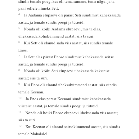
sündis temale poeg, kes oli tema sarnane, tema nägu, ja ta
pani sellele nimeks Sett.
4
Ja Aadama elupäevi oli pärast Seti sündimist kaheksasada
aastat, ja temale sündis poegi ja tütreid.
5
Nõnda oli kõiki Aadama elupäevi, mis ta elas,
üheksasada kolmkümmend aastat; siis ta suri.
6
Kui Sett oli elanud sada viis aastat, siis sündis temale
Enos.
7
Ja Sett elas pärast Enose sündimist kaheksasada seitse
aastat, ja temale sündis poegi ja tütreid.
8
Nõnda oli kõiki Seti elupäevi üheksasada kaksteist
aastat; siis ta suri.
9
Kui Enos oli elanud üheksakümmend aastat, siis sündis
temale Keenan.
10
Ja Enos elas pärast Keenani sündimist kaheksasada
viisteist aastat, ja temale sündis poegi ja tütreid.
11
Nõnda oli kõiki Enose elupäevi üheksasada viis aastat;
siis ta suri.
12
Kui Keenan oli elanud seitsekümmend aastat, siis sündis
temale Mahalalel.