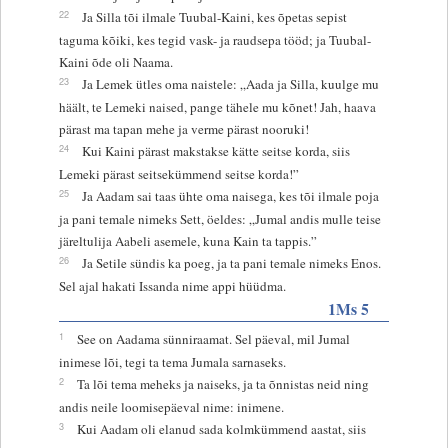
22
Ja Silla tõi ilmale Tuubal-Kaini, kes õpetas sepist
taguma kõiki, kes tegid vask- ja raudsepa tööd; ja Tuubal-
Kaini õde oli Naama.
23
Ja Lemek ütles oma naistele: „Aada ja Silla, kuulge mu
häält, te Lemeki naised, pange tähele mu kõnet! Jah, haava
pärast ma tapan mehe ja verme pärast nooruki!
24
Kui Kaini pärast makstakse kätte seitse korda, siis
Lemeki pärast seitsekümmend seitse korda!”
25
Ja Aadam sai taas ühte oma naisega, kes tõi ilmale poja
ja pani temale nimeks Sett, öeldes: „Jumal andis mulle teise
järeltulija Aabeli asemele, kuna Kain ta tappis.”
26
Ja Setile sündis ka poeg, ja ta pani temale nimeks Enos.
Sel ajal hakati Issanda nime appi hüüdma.
1Ms 5
1
See on Aadama sünniraamat. Sel päeval, mil Jumal
inimese lõi, tegi ta tema Jumala sarnaseks.
2
Ta lõi tema meheks ja naiseks, ja ta õnnistas neid ning
andis neile loomisepäeval nime: inimene.
3
Kui Aadam oli elanud sada kolmkümmend aastat, siis