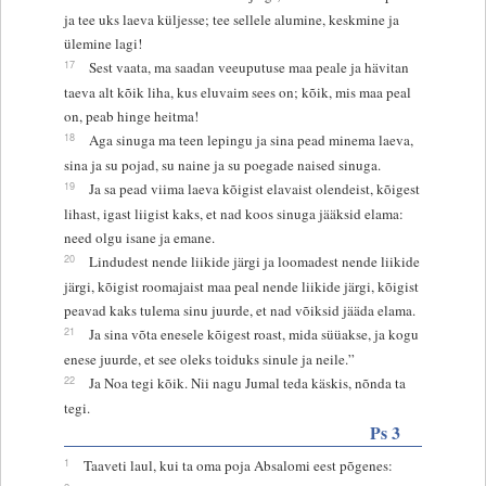
ja tee uks laeva küljesse; tee sellele alumine, keskmine ja
ülemine lagi!
17
Sest vaata, ma saadan veeuputuse maa peale ja hävitan
taeva alt kõik liha, kus eluvaim sees on; kõik, mis maa peal
on, peab hinge heitma!
18
Aga sinuga ma teen lepingu ja sina pead minema laeva,
sina ja su pojad, su naine ja su poegade naised sinuga.
19
Ja sa pead viima laeva kõigist elavaist olendeist, kõigest
lihast, igast liigist kaks, et nad koos sinuga jääksid elama:
need olgu isane ja emane.
20
Lindudest nende liikide järgi ja loomadest nende liikide
järgi, kõigist roomajaist maa peal nende liikide järgi, kõigist
peavad kaks tulema sinu juurde, et nad võiksid jääda elama.
21
Ja sina võta enesele kõigest roast, mida süüakse, ja kogu
enese juurde, et see oleks toiduks sinule ja neile.”
22
Ja Noa tegi kõik. Nii nagu Jumal teda käskis, nõnda ta
tegi.
Ps 3
1
Taaveti laul, kui ta oma poja Absalomi eest põgenes: