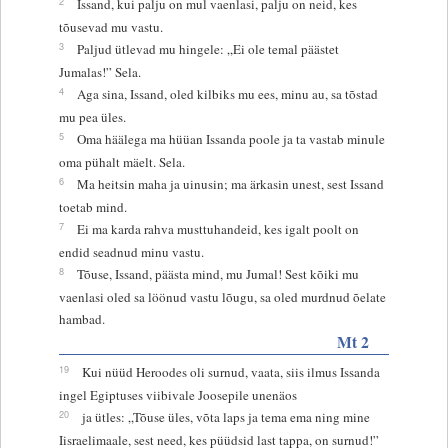
2
Issand, kui palju on mul vaenlasi, palju on neid, kes
tõusevad mu vastu.
3
Paljud ütlevad mu hingele: „Ei ole temal päästet
Jumalas!” Sela.
4
Aga sina, Issand, oled kilbiks mu ees, minu au, sa tõstad
mu pea üles.
5
Oma häälega ma hüüan Issanda poole ja ta vastab minule
oma pühalt mäelt. Sela.
6
Ma heitsin maha ja uinusin; ma ärkasin unest, sest Issand
toetab mind.
7
Ei ma karda rahva musttuhandeid, kes igalt poolt on
endid seadnud minu vastu.
8
Tõuse, Issand, päästa mind, mu Jumal! Sest kõiki mu
vaenlasi oled sa löönud vastu lõugu, sa oled murdnud õelate
hambad.
Mt 2
19
Kui nüüd Heroodes oli surnud, vaata, siis ilmus Issanda
ingel Egiptuses viibivale Joosepile unenäos
20
ja ütles: „Tõuse üles, võta laps ja tema ema ning mine
Iisraelimaale, sest need, kes püüdsid last tappa, on surnud!”