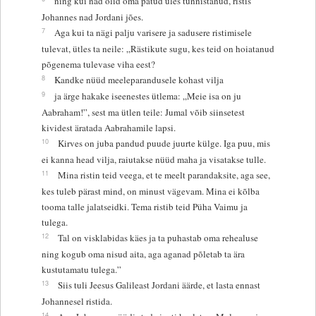
ning kui nad olid oma patud üles tunnistanud, ristis
Johannes nad Jordani jões.
7
Aga kui ta nägi palju varisere ja sadusere ristimisele
tulevat, ütles ta neile: „Rästikute sugu, kes teid on hoiatanud
põgenema tulevase viha eest?
8
Kandke nüüd meeleparandusele kohast vilja
9
ja ärge hakake iseenestes ütlema: „Meie isa on ju
Aabraham!”, sest ma ütlen teile: Jumal võib siinsetest
kividest äratada Aabrahamile lapsi.
10
Kirves on juba pandud puude juurte külge. Iga puu, mis
ei kanna head vilja, raiutakse nüüd maha ja visatakse tulle.
11
Mina ristin teid veega, et te meelt parandaksite, aga see,
kes tuleb pärast mind, on minust vägevam. Mina ei kõlba
tooma talle jalatseidki. Tema ristib teid Püha Vaimu ja
tulega.
12
Tal on visklabidas käes ja ta puhastab oma rehealuse
ning kogub oma nisud aita, aga aganad põletab ta ära
kustutamatu tulega.”
13
Siis tuli Jeesus Galileast Jordani äärde, et lasta ennast
Johannesel ristida.
14