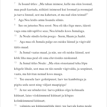
7
Ja Issand ütles: „Ma tahan inimese, kelle ma olen loonud,
maa pealt kaotada, niihästi inimesed kui loomad ja roomajad
ja taeva linnud, sest ma kahetsen, et ma nad olen teinud!”
8
Aga Noa leidis armu Issanda silmis.
9
See on jutustus Noa soost: Noa oli üks õige mees, täiesti
vaga oma rahvapõlve seas; Noa kõndis koos Jumalaga.
10
Ja Noale sündis kolm poega - Seem, Haam ja Jaafet.
11
Aga maa oli Jumala palge ees raisku läinud ja vägivald
täitis maad.
12
Ja Jumal vaatas maad, ja näe, see oli raisku läinud, sest
kõik liha maa peal oli oma eluviisides raiskunud.
13
Ja Jumal ütles Noale: „Ma olen otsustanud teha lõpu
kõigele lihale, sest maa on täis nende vägivalda, ja seepärast,
vaata, ma hävitan nemad koos maaga.
14
Tee enesele laev goferipuust; laev tee kambritega ja
pigita seda seest ning väljast maapigiga!
15
Ja tee see nõndaviisi: laeva pikkus olgu kolmsada
küünart, laius viiskümmend küünart ja kõrgus
kolmkümmend küünart;
16
valmista see küünramõõdu järgi; tee laevale katus peale