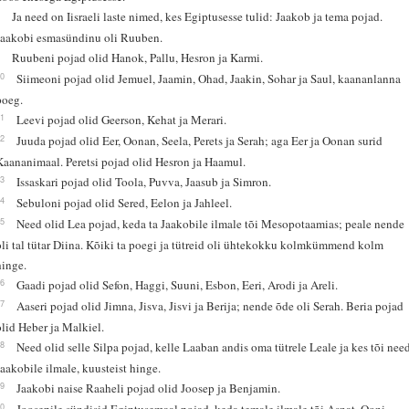
8
Ja need on Iisraeli laste nimed, kes Egiptusesse tulid: Jaakob ja tema pojad.
Jaakobi esmasündinu oli Ruuben.
9
Ruubeni pojad olid Hanok, Pallu, Hesron ja Karmi.
10
Siimeoni pojad olid Jemuel, Jaamin, Ohad, Jaakin, Sohar ja Saul, kaananlanna
poeg.
11
Leevi pojad olid Geerson, Kehat ja Merari.
12
Juuda pojad olid Eer, Oonan, Seela, Perets ja Serah; aga Eer ja Oonan surid
Kaananimaal. Peretsi pojad olid Hesron ja Haamul.
13
Issaskari pojad olid Toola, Puvva, Jaasub ja Simron.
14
Sebuloni pojad olid Sered, Eelon ja Jahleel.
15
Need olid Lea pojad, keda ta Jaakobile ilmale tõi Mesopotaamias; peale nende
oli tal tütar Diina. Kõiki ta poegi ja tütreid oli ühtekokku kolmkümmend kolm
hinge.
16
Gaadi pojad olid Sefon, Haggi, Suuni, Esbon, Eeri, Arodi ja Areli.
17
Aaseri pojad olid Jimna, Jisva, Jisvi ja Berija; nende õde oli Serah. Beria pojad
olid Heber ja Malkiel.
18
Need olid selle Silpa pojad, kelle Laaban andis oma tütrele Leale ja kes tõi nee
Jaakobile ilmale, kuusteist hinge.
19
Jaakobi naise Raaheli pojad olid Joosep ja Benjamin.
20
Joosepile sündisid Egiptusemaal pojad, keda temale ilmale tõi Asnat, Ooni