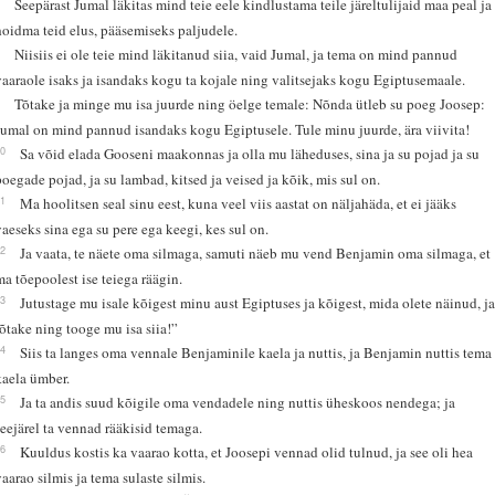
7
Seepärast Jumal läkitas mind teie eele kindlustama teile järeltulijaid maa peal ja
hoidma teid elus, pääsemiseks paljudele.
8
Niisiis ei ole teie mind läkitanud siia, vaid Jumal, ja tema on mind pannud
vaaraole isaks ja isandaks kogu ta kojale ning valitsejaks kogu Egiptusemaale.
9
Tõtake ja minge mu isa juurde ning öelge temale: Nõnda ütleb su poeg Joosep:
Jumal on mind pannud isandaks kogu Egiptusele. Tule minu juurde, ära viivita!
10
Sa võid elada Gooseni maakonnas ja olla mu läheduses, sina ja su pojad ja su
poegade pojad, ja su lambad, kitsed ja veised ja kõik, mis sul on.
11
Ma hoolitsen seal sinu eest, kuna veel viis aastat on näljahäda, et ei jääks
vaeseks sina ega su pere ega keegi, kes sul on.
12
Ja vaata, te näete oma silmaga, samuti näeb mu vend Benjamin oma silmaga, et
ma tõepoolest ise teiega räägin.
13
Jutustage mu isale kõigest minu aust Egiptuses ja kõigest, mida olete näinud, j
tõtake ning tooge mu isa siia!”
14
Siis ta langes oma vennale Benjaminile kaela ja nuttis, ja Benjamin nuttis tema
kaela ümber.
15
Ja ta andis suud kõigile oma vendadele ning nuttis üheskoos nendega; ja
seejärel ta vennad rääkisid temaga.
16
Kuuldus kostis ka vaarao kotta, et Joosepi vennad olid tulnud, ja see oli hea
vaarao silmis ja tema sulaste silmis.