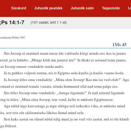
Sisukord
Juhuslik peatükk
Juhuslik salm
Tagasiside
L
;Ps 14:1-7
(101 vastet, leht 1 1-st)
estikeelne Piibel 1997
1Ms 45
1
Siis Joosep ei suutnud enam enese üle valitseda kõigi nende ees, kes ta juures
seisid, ja ta hüüdis: „Minge kõik mu juurest ära!” Ja ükski ei seisnud tema juures,
kui Joosep ennast vendadele tunda andis.
2
Ja ta puhkes valjusti nutma, nii et Egiptus seda kuulis ja kuulis vaarao koda.
3
Ja Joosep ütles oma vendadele: „Mina olen Joosep! Kas mu isa veel elab?” Aga
vennad ei suutnud temale vastata, nõnda hirmunud olid nad tema palge ees.
4
Siis ütles Joosep oma vendadele: „Astuge ligemale!” Ja nad astusid ligemale
ning ta ütles: „Mina olen Joosep, teie vend, kelle te müüsite Egiptusesse.
5
Aga nüüd ärge kurvastage ja ärgu süttigu teil isekeskis viha, et müüsite mind
siia, sest teie elu säilitamiseks läkitas Jumal mind eele.
6
Sest kaks aastat on olnud nüüd nälg maal ja on veel viis aastat, mil ei ole kündi
ega lõikust.