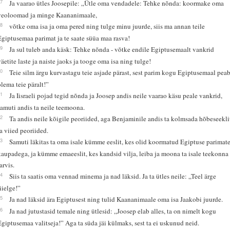
17
Ja vaarao ütles Joosepile: „Ütle oma vendadele: Tehke nõnda: koormake oma
veoloomad ja minge Kaananimaale,
18
võtke oma isa ja oma pered ning tulge minu juurde, siis ma annan teile
Egiptusemaa parimat ja te saate süüa maa rasva!
19
Ja sul tuleb anda käsk: Tehke nõnda - võtke endile Egiptusemaalt vankrid
väetite laste ja naiste jaoks ja tooge oma isa ning tulge!
20
Teie silm ärgu kurvastagu teie asjade pärast, sest parim kogu Egiptusemaal pea
olema teie päralt!”
21
Ja Iisraeli pojad tegid nõnda ja Joosep andis neile vaarao käsu peale vankrid,
samuti andis ta neile teemoona.
22
Ta andis neile kõigile peoriided, aga Benjaminile andis ta kolmsada hõbeseekli
ja viied peoriided.
23
Samuti läkitas ta oma isale kümme eeslit, kes olid koormatud Egiptuse parimat
kaupadega, ja kümme emaeeslit, kes kandsid vilja, leiba ja moona ta isale teekonna
arvis.
24
Siis ta saatis oma vennad minema ja nad läksid. Ja ta ütles neile: „Teel ärge
riielge!”
25
Ja nad läksid ära Egiptusest ning tulid Kaananimaale oma isa Jaakobi juurde.
26
Ja nad jutustasid temale ning ütlesid: „Joosep elab alles, ta on nimelt kogu
Egiptusemaa valitseja!” Aga ta süda jäi külmaks, sest ta ei uskunud neid.