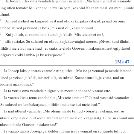
Ja Joosep ütles oma vendadele ja oma isa perele: „Ma lähen ja teatan vaaraole
ning ütlen temale: Mu vennad ja mu isa pere, kes olid Kaananimaal, on minu juurd
tulnud.
32
Ja need mehed on karjased, sest nad olidki karjakasvatajad, ja nad on oma
lambad, kitsed ja veised ja kõik, mis neil oli, kaasa toonud.
33
Kui juhtub, et vaarao teid kutsub ja küsib: Mis teie amet on?,
34
siis vastake: Su sulased on olnud karjakasvatajad noorest põlvest kuni tänini,
niihästi meie kui meie isad - et saaksite elada Gooseni maakonnas, sest egiptlased
põlgavad kõiki lamba- ja kitsekarjaseid.”
1Ms 47
1
Ja Joosep läks ja teatas vaaraole ning ütles: „Mu isa ja vennad ja nende lambad,
kitsed ja veised ja kõik, mis neil oli, on tulnud Kaananimaalt, ja vaata, nad on
Gooseni maakonnas.”
2
Ja ta võttis oma vendade hulgast viis meest ja tõi need vaarao ette.
3
Ja vaarao küsis tema vendadelt: „Mis teie amet on?” Ja nad vastasid vaaraole:
„Su sulased on lambakarjased, niihästi meie ise kui meie isad.”
4
Ja nad ütlesid vaaraole: „Me oleme maale tulnud võõrastena elama, sest su
sulaste karjale ei olnud sööta, kuna Kaananimaal on kange nälg. Luba siis nüüd om
sulaseid elada Gooseni maakonnas!”
5
Ja vaarao rääkis Joosepiga, öeldes: „Sinu isa ja vennad on su juurde tulnud.