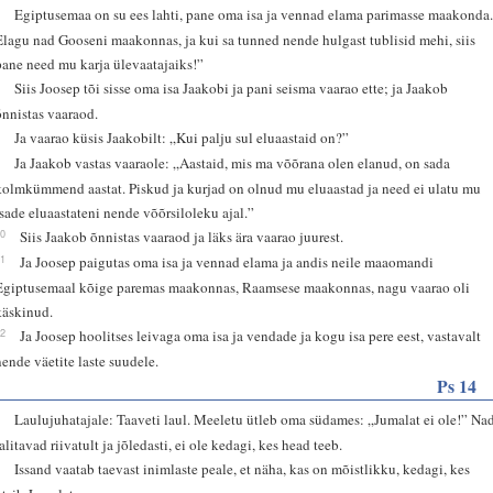
6
Egiptusemaa on su ees lahti, pane oma isa ja vennad elama parimasse maakonda
Elagu nad Gooseni maakonnas, ja kui sa tunned nende hulgast tublisid mehi, siis
pane need mu karja ülevaatajaiks!”
7
Siis Joosep tõi sisse oma isa Jaakobi ja pani seisma vaarao ette; ja Jaakob
õnnistas vaaraod.
8
Ja vaarao küsis Jaakobilt: „Kui palju sul eluaastaid on?”
9
Ja Jaakob vastas vaaraole: „Aastaid, mis ma võõrana olen elanud, on sada
kolmkümmend aastat. Piskud ja kurjad on olnud mu eluaastad ja need ei ulatu mu
isade eluaastateni nende võõrsiloleku ajal.”
10
Siis Jaakob õnnistas vaaraod ja läks ära vaarao juurest.
11
Ja Joosep paigutas oma isa ja vennad elama ja andis neile maaomandi
Egiptusemaal kõige paremas maakonnas, Raamsese maakonnas, nagu vaarao oli
käskinud.
12
Ja Joosep hoolitses leivaga oma isa ja vendade ja kogu isa pere eest, vastavalt
nende väetite laste suudele.
Ps 14
1
Laulujuhatajale: Taaveti laul. Meeletu ütleb oma südames: „Jumalat ei ole!” Na
talitavad riivatult ja jõledasti, ei ole kedagi, kes head teeb.
2
Issand vaatab taevast inimlaste peale, et näha, kas on mõistlikku, kedagi, kes