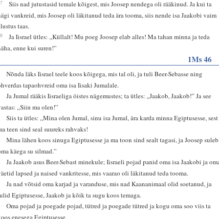
27
Siis nad jutustasid temale kõigest, mis Joosep nendega oli rääkinud. Ja kui ta
nägi vankreid, mis Joosep oli läkitanud teda ära tooma, siis nende isa Jaakobi vaim
elustus taas.
28
Ja Iisrael ütles: „Küllalt! Mu poeg Joosep elab alles! Ma tahan minna ja teda
näha, enne kui suren!”
1Ms 46
1
Nõnda läks Iisrael teele koos kõigega, mis tal oli, ja tuli Beer-Sebasse ning
ohverdas tapaohvreid oma isa Iisaki Jumalale.
2
Ja Jumal rääkis Iisraeliga öistes nägemustes; ta ütles: „Jaakob, Jaakob!” Ja see
vastas: „Siin ma olen!”
3
Siis ta ütles: „Mina olen Jumal, sinu isa Jumal, ära karda minna Egiptusesse, sest
ma teen sind seal suureks rahvaks!
4
Mina lähen koos sinuga Egiptusesse ja ma toon sind sealt tagasi, ja Joosep suleb
oma käega su silmad.”
5
Ja Jaakob asus Beer-Sebast minekule; Iisraeli pojad panid oma isa Jaakobi ja om
väetid lapsed ja naised vankritesse, mis vaarao oli läkitanud teda tooma.
6
Ja nad võtsid oma karjad ja varanduse, mis nad Kaananimaal olid soetanud, ja
tulid Egiptusesse, Jaakob ja kõik ta sugu koos temaga.
7
Oma pojad ja poegade pojad, tütred ja poegade tütred ja kogu oma soo viis ta
koos enesega Egiptusesse.