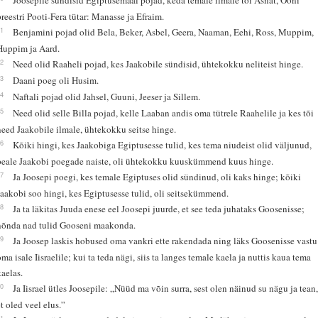
preestri Pooti-Fera tütar: Manasse ja Efraim.
21
Benjamini pojad olid Bela, Beker, Asbel, Geera, Naaman, Eehi, Ross, Muppim,
Huppim ja Aard.
22
Need olid Raaheli pojad, kes Jaakobile sündisid, ühtekokku neliteist hinge.
23
Daani poeg oli Husim.
24
Naftali pojad olid Jahsel, Guuni, Jeeser ja Sillem.
25
Need olid selle Billa pojad, kelle Laaban andis oma tütrele Raahelile ja kes tõi
need Jaakobile ilmale, ühtekokku seitse hinge.
26
Kõiki hingi, kes Jaakobiga Egiptusesse tulid, kes tema niudeist olid väljunud,
peale Jaakobi poegade naiste, oli ühtekokku kuuskümmend kuus hinge.
27
Ja Joosepi poegi, kes temale Egiptuses olid sündinud, oli kaks hinge; kõiki
Jaakobi soo hingi, kes Egiptusesse tulid, oli seitsekümmend.
28
Ja ta läkitas Juuda enese eel Joosepi juurde, et see teda juhataks Goosenisse;
nõnda nad tulid Gooseni maakonda.
29
Ja Joosep laskis hobused oma vankri ette rakendada ning läks Goosenisse vastu
oma isale Iisraelile; kui ta teda nägi, siis ta langes temale kaela ja nuttis kaua tema
kaelas.
30
Ja Iisrael ütles Joosepile: „Nüüd ma võin surra, sest olen näinud su nägu ja tean
et oled veel elus.”
31