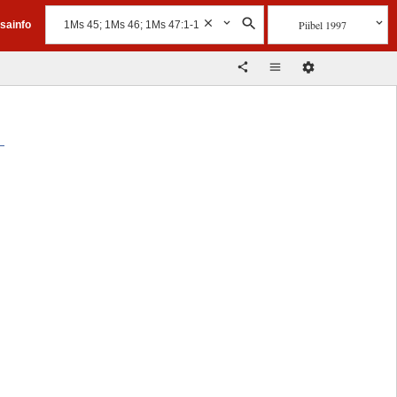
Piibel 1997
isainfo