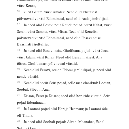
vürst Kenas,
16
vürst Gatam, vürst Amalek. Need olid Eliifasest
põlvnevad vürstid Edomimaal, need olid Aada järeltulijad.
17
Ja need olid Eesavi poja Reueli pojad: vürst Nahat, vürst
Serah, vürst Samma, vürst Missa. Need olid Reuelist
põlvnevad vürstid Edomimaal, need olid Eesavi naise
Baasmati järeltulijad.
18
Ja need olid Eesavi naise Oholibama pojad: vürst Jeus,
vürst Jalam, vürst Korah. Need olid Eesavi naisest, Ana
tütrest Oholibamast põlvnevad vürstid.
19
Need olid Eesavi, see on Edomi järeltulijad, ja need olid
nende vürstid.
20
Need olid horiit Seiri pojad, selle maa elanikud: Lootan,
Soobal, Sibeon, Ana,
21
Diison, Eeser ja Diisan; need olid horiitide vürstid, Seiri
pojad Edomimaal.
22
Ja Lootani pojad olid Hori ja Heemam; ja Lootani õde
oli Timna.
23
Ja need olid Soobali pojad: Alvan, Maanahat, Eebal,
Sefo ja Oonam.