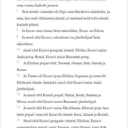
oma venna Jaakobi juurest.
7
Sest nende varandus oli liiga suur üheskoos elamiseks, ja
maa, kus nad võõrastena elasid, ei suutnud neid toita nende
karjade pärast.
8
Ja Eesav asus elama Seiri mäestikku; Eesav on Edom.
9
Ja need olid Eesavi, edomlaste isa järeltulijad Seiri
mäestikus:
10
need olid Eesavi poegade nimed: Eliifas, Eesavi naise
Aada poeg, Reuel, Eesavi naise Baasmati poeg.
11
Ja Eliifase pojad olid: Teeman, Oomar, Sefo, Gatam ja
Kenas.
12
Ja Timna oli Eesavi poja Eliifase liignaine ja tema tõi
Eliifasele ilmale Amaleki; need olid Eesavi naise Aada
järeltulijad.
13
Ja need olid Reueli pojad: Nahat, Serah, Samma ja
Missa; need olid Eesavi naise Baasmati järeltulijad.
14
Ja need olid Eesavi naise Oholibama, Sibeoni poja Ana
tütre pojad: tema tõi Eesavile ilmale Jeusi, Jalami ja Korahi.
15
Need olid Eesavi poegade vürstid: Eliifase, Eesavi
esmasündinu pojad: vürst Teeman, vürst Oomar, vürst Sefo,