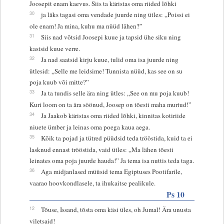
Joosepit enam kaevus. Siis ta käristas oma riided lõhki
30
ja läks tagasi oma vendade juurde ning ütles: „Poissi ei
ole enam! Ja mina, kuhu ma nüüd lähen?”
31
Siis nad võtsid Joosepi kuue ja tapsid ühe siku ning
kastsid kuue verre.
32
Ja nad saatsid kirju kuue, tulid oma isa juurde ning
ütlesid: „Selle me leidsime! Tunnista nüüd, kas see on su
poja kuub või mitte?”
33
Ja ta tundis selle ära ning ütles: „See on mu poja kuub!
Kuri loom on ta ära söönud, Joosep on tõesti maha murtud!”
34
Ja Jaakob käristas oma riided lõhki, kinnitas kotiriide
niuete ümber ja leinas oma poega kaua aega.
35
Kõik ta pojad ja tütred püüdsid teda trööstida, kuid ta ei
lasknud ennast trööstida, vaid ütles: „Ma lähen tõesti
leinates oma poja juurde hauda!” Ja tema isa nuttis teda taga.
36
Aga midjanlased müüsid tema Egiptuses Pootifarile,
vaarao hoovkondlasele, ta ihukaitse pealikule.
Ps 10
12
Tõuse, Issand, tõsta oma käsi üles, oh Jumal! Ära unusta
viletsaid!