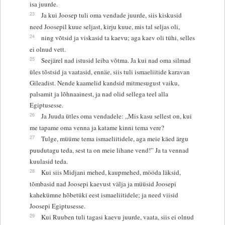
isa juurde.
23
Ja kui Joosep tuli oma vendade juurde, siis kiskusid
need Joosepil kuue seljast, kirju kuue, mis tal seljas oli,
24
ning võtsid ja viskasid ta kaevu; aga kaev oli tühi, selles
ei olnud vett.
25
Seejärel nad istusid leiba võtma. Ja kui nad oma silmad
üles tõstsid ja vaatasid, ennäe, siis tuli ismaeliitide karavan
Gileadist. Nende kaamelid kandsid mitmesugust vaiku,
palsamit ja lõhnaainest, ja nad olid sellega teel alla
Egiptusesse.
26
Ja Juuda ütles oma vendadele: „Mis kasu sellest on, kui
me tapame oma venna ja katame kinni tema vere?
27
Tulge, müüme tema ismaeliitidele, aga meie käed ärgu
puudutagu teda, sest ta on meie lihane vend!” Ja ta vennad
kuulasid teda.
28
Kui siis Midjani mehed, kaupmehed, mööda läksid,
tõmbasid nad Joosepi kaevust välja ja müüsid Joosepi
kahekümne hõbetüki eest ismaeliitidele; ja need viisid
Joosepi Egiptusesse.
29
Kui Ruuben tuli tagasi kaevu juurde, vaata, siis ei olnud