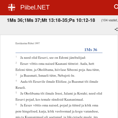
Piibel.NET
1Ms 36;1Ms 37;Mt 13:18-35;Ps 10:12-18
(104 vastet, 
Eestikeelne Piibel 1997
1Ms 36
1
Ja need olid Eesavi, see on Edomi järeltulijad:
2
Eesav võttis oma naised Kaanani tütreist: Aada, hett
Eeloni tütre, ja Oholibama, hiivlase Sibeoni poja Ana tütre,
3
ja Baasmati, Ismaeli tütre, Nebajoti õe.
4
Aada tõi Eesavile ilmale Eliifase, ja Baasmat tõi ilmale
Reueli.
5
Ja Oholibama tõi ilmale Jeusi, Jalami ja Korahi; need olid
Eesavi pojad, kes temale sündisid Kaananimaal.
6
Ja Eesav võttis oma naised, pojad ja tütred ja kõik oma
pere hingelised, karja, kõik veoloomad ja kogu varanduse,
mis ta Kaananimaal oli soetanud, ja läks teisele maale, ära