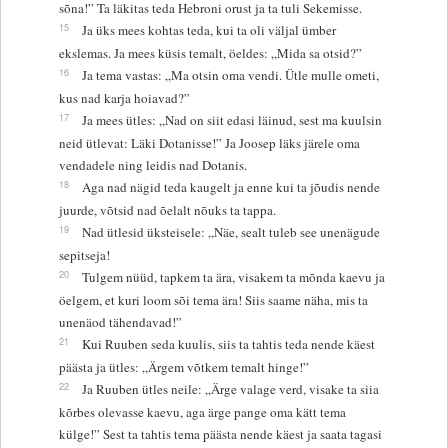
sõna!” Ta läkitas teda Hebroni orust ja ta tuli Sekemisse.
15
Ja üks mees kohtas teda, kui ta oli väljal ümber
ekslemas. Ja mees küsis temalt, öeldes: „Mida sa otsid?”
16
Ja tema vastas: „Ma otsin oma vendi. Ütle mulle ometi,
kus nad karja hoiavad?”
17
Ja mees ütles: „Nad on siit edasi läinud, sest ma kuulsin
neid ütlevat: Läki Dotanisse!” Ja Joosep läks järele oma
vendadele ning leidis nad Dotanis.
18
Aga nad nägid teda kaugelt ja enne kui ta jõudis nende
juurde, võtsid nad õelalt nõuks ta tappa.
19
Nad ütlesid üksteisele: „Näe, sealt tuleb see unenägude
sepitseja!
20
Tulgem nüüd, tapkem ta ära, visakem ta mõnda kaevu ja
öelgem, et kuri loom sõi tema ära! Siis saame näha, mis ta
unenäod tähendavad!”
21
Kui Ruuben seda kuulis, siis ta tahtis teda nende käest
päästa ja ütles: „Ärgem võtkem temalt hinge!”
22
Ja Ruuben ütles neile: „Ärge valage verd, visake ta siia
kõrbes olevasse kaevu, aga ärge pange oma kätt tema
külge!” Sest ta tahtis tema päästa nende käest ja saata tagasi