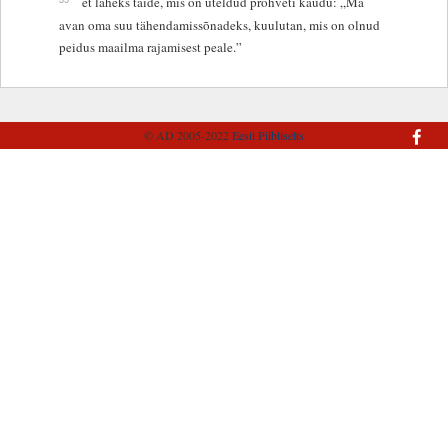
et läheks täide, mis on üteldud prohveti kaudu: „Ma
avan oma suu tähendamissõnadeks, kuulutan, mis on olnud
peidus maailma rajamisest peale.”
© AD 2005-2022
Eesti Piibliselts