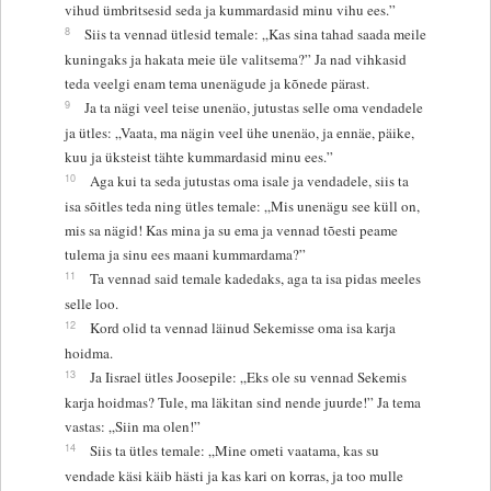
vihud ümbritsesid seda ja kummardasid minu vihu ees.”
8
Siis ta vennad ütlesid temale: „Kas sina tahad saada meile
kuningaks ja hakata meie üle valitsema?” Ja nad vihkasid
teda veelgi enam tema unenägude ja kõnede pärast.
9
Ja ta nägi veel teise unenäo, jutustas selle oma vendadele
ja ütles: „Vaata, ma nägin veel ühe unenäo, ja ennäe, päike,
kuu ja üksteist tähte kummardasid minu ees.”
10
Aga kui ta seda jutustas oma isale ja vendadele, siis ta
isa sõitles teda ning ütles temale: „Mis unenägu see küll on,
mis sa nägid! Kas mina ja su ema ja vennad tõesti peame
tulema ja sinu ees maani kummardama?”
11
Ta vennad said temale kadedaks, aga ta isa pidas meeles
selle loo.
12
Kord olid ta vennad läinud Sekemisse oma isa karja
hoidma.
13
Ja Iisrael ütles Joosepile: „Eks ole su vennad Sekemis
karja hoidmas? Tule, ma läkitan sind nende juurde!” Ja tema
vastas: „Siin ma olen!”
14
Siis ta ütles temale: „Mine ometi vaatama, kas su
vendade käsi käib hästi ja kas kari on korras, ja too mulle