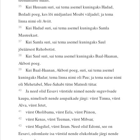
35
Kui Huusam suri, sai tema asemel kuningaks Hadad,
Bedadi poeg, kes lõi midjanlasi Moabi väljadel; ja tema
linna nimi oli Aviit.
36
Kui Hadad suri, sai tema asemel kuningaks Samla
Masreekast.
37
Kui Samla suri, sai tema asemel kuningaks Saul
jõeäärsest Rehobotist.
38
Kui Saul suri, sai tema asemel kuningaks Baal-Haanan,
Akbori poeg.
39
Kui Baal-Haanan, Akbori poeg, suri, sai tema asemel
kuningaks Hadar; tema linna nimi oli Pau; ja tema naise nimi
oli Mehetabel, Mee-Sahabi tütre Matredi tütar.
40
Ja need olid Eesavi vürstide nimed nende suguvõsade
kaupa, nimeliselt nende asupaikade järgi: vürst Timna, vürst
Alva, vürst Jetet,
41
vürst Oholibama, vürst Eela, vürst Piinon,
42
vürst Kenas, vürst Teeman, vürst Mibsar,
43
vürst Magdiel, vürst Iiram. Need olid Edomi, see on
Eesavi, edomlaste isa vürstid nende elukohtade järgi nende