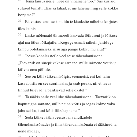
Tema lausus neile: „See on vihamehe töö.” Siis küsisid
sulased temalt: „Kas sa tahad, et me läheme ning selle kokku
korjame?”
29
Ei, vastas tema, sest muidu te kisuksite raiheina korjates
üles ka nisu.
30
Laske mõlemaid ühtmoodi kasvada lõikuseni ja lõikuse
ajal ma ütlen lõikajaile: „Koguge esmalt raihein ja siduge
kimpu põletamiseks, nisu aga pange kokku mu aita!””
31
Jeesus kõneles neile veel teise tähendamissõna:
„Taevariik on sinepiivakese sarnane, mille inimene võttis ja
külvas oma põllule.
32
See on küll väiksem kõigist seemneist, ent kui taim
kasvab, siis on see suurim aias ja saab puuks, nii et taeva
linnud tulevad ja pesitsevad selle okstel.”
33
Ta rääkis neile veel ühe tähendamissõna: „Taevariik on
haputaigna sarnane, mille naine võttis ja segas kolme vaka
jahu sekka, kuni kõik läks hapnema.”
34
Seda kõike rääkis Jeesus rahvahulkadele
tähendamissõnades ja ilma tähendamissõnata ei rääkinud ta
neile midagi,
35