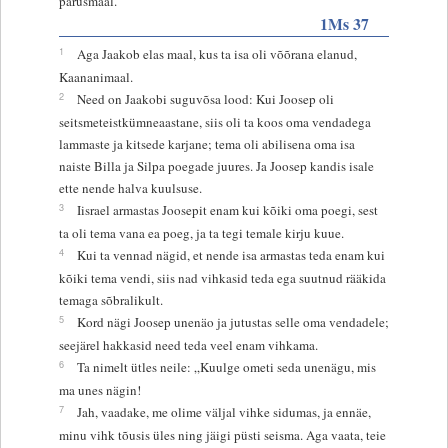
pärusmaal.
1Ms 37
1
Aga Jaakob elas maal, kus ta isa oli võõrana elanud,
Kaananimaal.
2
Need on Jaakobi suguvõsa lood: Kui Joosep oli
seitsmeteistkümneaastane, siis oli ta koos oma vendadega
lammaste ja kitsede karjane; tema oli abilisena oma isa
naiste Billa ja Silpa poegade juures. Ja Joosep kandis isale
ette nende halva kuulsuse.
3
Iisrael armastas Joosepit enam kui kõiki oma poegi, sest
ta oli tema vana ea poeg, ja ta tegi temale kirju kuue.
4
Kui ta vennad nägid, et nende isa armastas teda enam kui
kõiki tema vendi, siis nad vihkasid teda ega suutnud rääkida
temaga sõbralikult.
5
Kord nägi Joosep unenäo ja jutustas selle oma vendadele;
seejärel hakkasid need teda veel enam vihkama.
6
Ta nimelt ütles neile: „Kuulge ometi seda unenägu, mis
ma unes nägin!
7
Jah, vaadake, me olime väljal vihke sidumas, ja ennäe,
minu vihk tõusis üles ning jäigi püsti seisma. Aga vaata, teie