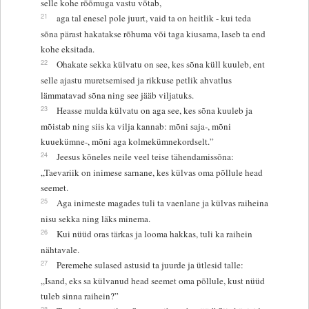
selle kohe rõõmuga vastu võtab,
21
aga tal enesel pole juurt, vaid ta on heitlik - kui teda
sõna pärast hakatakse rõhuma või taga kiusama, laseb ta end
kohe eksitada.
22
Ohakate sekka külvatu on see, kes sõna küll kuuleb, ent
selle ajastu muretsemised ja rikkuse petlik ahvatlus
lämmatavad sõna ning see jääb viljatuks.
23
Heasse mulda külvatu on aga see, kes sõna kuuleb ja
mõistab ning siis ka vilja kannab: mõni saja-, mõni
kuuekümne-, mõni aga kolmekümnekordselt.”
24
Jeesus kõneles neile veel teise tähendamissõna:
„Taevariik on inimese sarnane, kes külvas oma põllule head
seemet.
25
Aga inimeste magades tuli ta vaenlane ja külvas raiheina
nisu sekka ning läks minema.
26
Kui nüüd oras tärkas ja looma hakkas, tuli ka raihein
nähtavale.
27
Peremehe sulased astusid ta juurde ja ütlesid talle:
„Isand, eks sa külvanud head seemet oma põllule, kust nüüd
tuleb sinna raihein?”
28