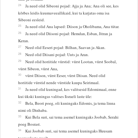
24
Ja need olid Sibeoni pojad: Ajja ja Ana; Ana oli see, kes
kõrbes leidis kuumaveeallikaid, kui ta karjatas oma isa
Sibeoni eesleid.
25
Ja need olid Ana lapsed: Diison ja Oholibama, Ana tütar.
26
Ja need olid Diisoni pojad: Hemdan, Esban, Jitran ja
Keran.
27
Need olid Eeseri pojad: Bilhan, Saavan ja Akan.
28
Need olid Diisani pojad: Uuts ja Aran.
29
Need olid horiitide vürstid: vürst Lootan, vürst Soobal,
vürst Sibeon, vürst Ana,
30
vürst Diison, vürst Eeser, vürst Diisan. Need olid
horiitide vürstid nende vürstide kaupa Seirimaal.
31
Ja need olid kuningad, kes valitsesid Edomimaal, enne
kui ükski kuningas valitses Iisraeli laste üle:
32
Bela, Beori poeg, oli kuningaks Edomis, ja tema linna
nimi oli Dinhaba.
33
Kui Bela suri, sai tema asemel kuningaks Joobab, Serahi
poeg Bosrast.
34
Kui Joobab suri, sai tema asemel kuningaks Huusam
teemanlaste maalt.