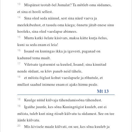
13
Mispärast teotab õel Jumalat? Ta mõtleb oma südames,
et sina ei hooli sellest.
14
Sina oled seda näinud, sest sina näed vaeva ja
meelekibedust, et tasuda oma käega; õnnetu jätab enese sinu
hooleks, sina oled vaeslapse abimees.
15
Murra katki õelate käsivars, maksa kätte kurja õelus,
kuni sa seda enam ei leia!
16
Issand on kuningas ikka ja igavesti, paganad on
kadunud tema maalt.
17
Viletsate igatsemist sa kuuled, Issand; sina kinnitad
nende südant, su kõrv paneb neid tähele,
18
et mõista õiglast kohut vaeslapsele ja rõhutule, et
mullast saadud inimene enam ei ajaks hirmu peale.
Mt 13
18
Kuulge nüüd külvaja tähendamissõna tähendust.
19
Igaühe juurde, kes sõna Kuningriigist kuuleb, ent ei
mõista, tuleb kuri ning riisub külvatu ta südamest. See on tee
äärde külvatu.
20
Mis kivisele maale külvati, on see, kes sõna kuuleb ja