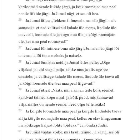
kariloomad nende liikide järgi, ja kõik roomajad maa peal
nende liikide järgi. Ja Jumal nägi, et see oli hea.
26
Ja Jumal ütles: „Tehkem inimesed oma näo järgi, meie
sarnaseks, et nad valitseksid kalade üle meres, lindude üle
taeva all, loomade üle ja kogu maa üle ja kõigi roomajate
üle, kes maa peal roomavad!”
27
Ja Jumal lõi inimese oma näo järgi, Jumala näo järgi lõi
ta tema, ta lõi tema meheks ja naiseks.
28
Ja Jumal õnnistas neid, ja Jumal ütles neile: „Olge
viljakad ja teid saagu palju, täitke maa ja alistage see
enestele; ja valitsege kalade üle meres, lindude üle taeva all
ja kõigi loomade üle, kes maa peal liiguvad!”
29
Ja Jumal ütles: „Vaata, mina annan teile kõik seemet
kandvad taimed kogu maal, ja kõik puud, mis kannavad
vilja, milles on nende seeme; need olgu teile roaks!
30
Ja kõigile loomadele maa peal ja kõigile lindudele taeva
all ja kõigile roomajaile maa peal, kelles on elav hing, annan
ma kõiksugu haljast rohtu toiduks.” Ja nõnda sündis.
31
Ja Jumal vaatas kõike, mis ta oli teinud, ja vaata, see oli
väga hea. Siis sai õhtu ja sai hommik - kuues päev.