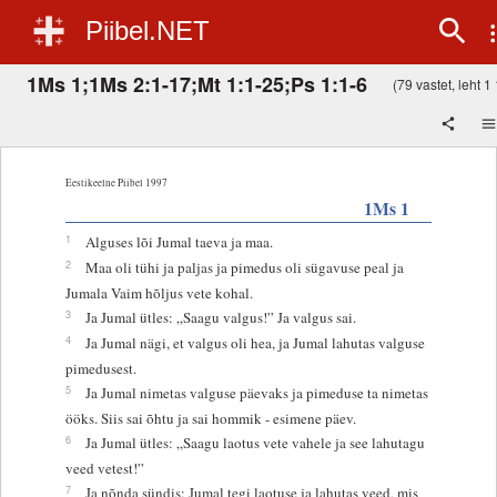
Piibel.NET
1Ms 1;1Ms 2:1-17;Mt 1:1-25;Ps 1:1-6
(79 vastet, leht 1 
Eestikeelne Piibel 1997
1Ms 1
1
Alguses lõi Jumal taeva ja maa.
2
Maa oli tühi ja paljas ja pimedus oli sügavuse peal ja
Jumala Vaim hõljus vete kohal.
3
Ja Jumal ütles: „Saagu valgus!” Ja valgus sai.
4
Ja Jumal nägi, et valgus oli hea, ja Jumal lahutas valguse
pimedusest.
5
Ja Jumal nimetas valguse päevaks ja pimeduse ta nimetas
ööks. Siis sai õhtu ja sai hommik - esimene päev.
6
Ja Jumal ütles: „Saagu laotus vete vahele ja see lahutagu
veed vetest!”
7
Ja nõnda sündis: Jumal tegi laotuse ja lahutas veed, mis