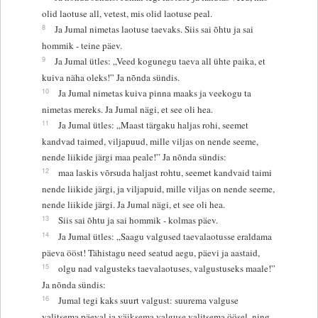
olid laotuse all, vetest, mis olid laotuse peal.
8
Ja Jumal nimetas laotuse taevaks. Siis sai õhtu ja sai
hommik - teine päev.
9
Ja Jumal ütles: „Veed kogunegu taeva all ühte paika, et
kuiva näha oleks!” Ja nõnda sündis.
10
Ja Jumal nimetas kuiva pinna maaks ja veekogu ta
nimetas mereks. Ja Jumal nägi, et see oli hea.
11
Ja Jumal ütles: „Maast tärgaku haljas rohi, seemet
kandvad taimed, viljapuud, mille viljas on nende seeme,
nende liikide järgi maa peale!” Ja nõnda sündis:
12
maa laskis võrsuda haljast rohtu, seemet kandvaid taimi
nende liikide järgi, ja viljapuid, mille viljas on nende seeme,
nende liikide järgi. Ja Jumal nägi, et see oli hea.
13
Siis sai õhtu ja sai hommik - kolmas päev.
14
Ja Jumal ütles: „Saagu valgused taevalaotusse eraldama
päeva ööst! Tähistagu need seatud aegu, päevi ja aastaid,
15
olgu nad valgusteks taevalaotuses, valgustuseks maale!”
Ja nõnda sündis:
16
Jumal tegi kaks suurt valgust: suurema valguse
valitsema päeval ja väiksema valguse valitsema öösel, ning