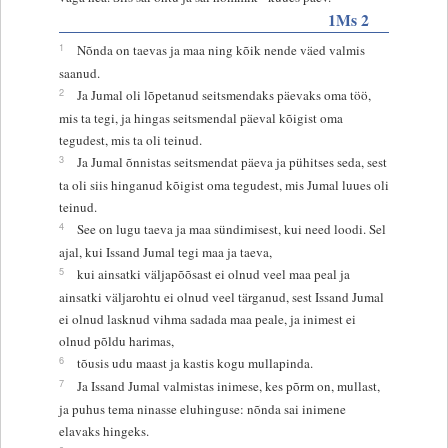
1Ms 2
1
Nõnda on taevas ja maa ning kõik nende väed valmis
saanud.
2
Ja Jumal oli lõpetanud seitsmendaks päevaks oma töö,
mis ta tegi, ja hingas seitsmendal päeval kõigist oma
tegudest, mis ta oli teinud.
3
Ja Jumal õnnistas seitsmendat päeva ja pühitses seda, sest
ta oli siis hinganud kõigist oma tegudest, mis Jumal luues oli
teinud.
4
See on lugu taeva ja maa sündimisest, kui need loodi. Sel
ajal, kui Issand Jumal tegi maa ja taeva,
5
kui ainsatki väljapõõsast ei olnud veel maa peal ja
ainsatki väljarohtu ei olnud veel tärganud, sest Issand Jumal
ei olnud lasknud vihma sadada maa peale, ja inimest ei
olnud põldu harimas,
6
tõusis udu maast ja kastis kogu mullapinda.
7
Ja Issand Jumal valmistas inimese, kes põrm on, mullast,
ja puhus tema ninasse eluhinguse: nõnda sai inimene
elavaks hingeks.