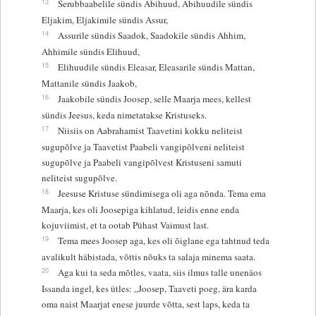
13
Serubbaabelile sündis Abihuud, Abihuudile sündis
Eljakim, Eljakimile sündis Assur,
14
Assurile sündis Saadok, Saadokile sündis Ahhim,
Ahhimile sündis Elihuud,
15
Elihuudile sündis Eleasar, Eleasarile sündis Mattan,
Mattanile sündis Jaakob,
16
Jaakobile sündis Joosep, selle Maarja mees, kellest
sündis Jeesus, keda nimetatakse Kristuseks.
17
Niisiis on Aabrahamist Taavetini kokku neliteist
sugupõlve ja Taavetist Paabeli vangipõlveni neliteist
sugupõlve ja Paabeli vangipõlvest Kristuseni samuti
neliteist sugupõlve.
18
Jeesuse Kristuse sündimisega oli aga nõnda. Tema ema
Maarja, kes oli Joosepiga kihlatud, leidis enne enda
kojuviimist, et ta ootab Pühast Vaimust last.
19
Tema mees Joosep aga, kes oli õiglane ega tahtnud teda
avalikult häbistada, võttis nõuks ta salaja minema saata.
20
Aga kui ta seda mõtles, vaata, siis ilmus talle unenäos
Issanda ingel, kes ütles: „Joosep, Taaveti poeg, ära karda
oma naist Maarjat enese juurde võtta, sest laps, keda ta