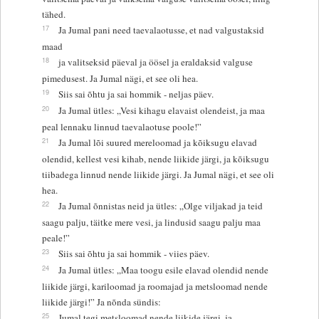
tähed.
17
Ja Jumal pani need taevalaotusse, et nad valgustaksid
maad
18
ja valitseksid päeval ja öösel ja eraldaksid valguse
pimedusest. Ja Jumal nägi, et see oli hea.
19
Siis sai õhtu ja sai hommik - neljas päev.
20
Ja Jumal ütles: „Vesi kihagu elavaist olendeist, ja maa
peal lennaku linnud taevalaotuse poole!”
21
Ja Jumal lõi suured mereloomad ja kõiksugu elavad
olendid, kellest vesi kihab, nende liikide järgi, ja kõiksugu
tiibadega linnud nende liikide järgi. Ja Jumal nägi, et see oli
hea.
22
Ja Jumal õnnistas neid ja ütles: „Olge viljakad ja teid
saagu palju, täitke mere vesi, ja lindusid saagu palju maa
peale!”
23
Siis sai õhtu ja sai hommik - viies päev.
24
Ja Jumal ütles: „Maa toogu esile elavad olendid nende
liikide järgi, kariloomad ja roomajad ja metsloomad nende
liikide järgi!” Ja nõnda sündis:
25
Jumal tegi metsloomad nende liikide järgi, ja