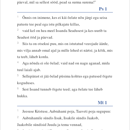
päeval, mil sa sellest sööd, pead sa surma surema!”
Ps 1
1
Õnnis on inimene, kes ei käi õelate nõu järgi ega seisa
patuste tee peal ega istu pilkajate killas,
2
vaid kel on hea meel Issanda Seadusest ja kes uurib ta
Seadust ööd ja päevad.
3
Siis ta on otsekui puu, mis on istutatud veeojade äärde,
mis vilja annab omal ajal ja mille lehed ei närtsi; ja kõik, mis
ta teeb, läheb korda.
4
Aga nõnda ei ole õelad; vaid nad on nagu aganad, mida
tuul laiali ajab.
5
Sellepärast ei jää õelad püsima kohtus ega patused õigete
koguduses.
6
Sest Issand tunneb õigete teed; aga õelate tee läheb
hukka.
Mt 1
1
Jeesuse Kristuse, Aabrahami poja, Taaveti poja sugupuu:
2
Aabrahamile sündis Iisak, Iisakile sündis Jaakob,
Jaakobile sündisid Juuda ja tema vennad,
3