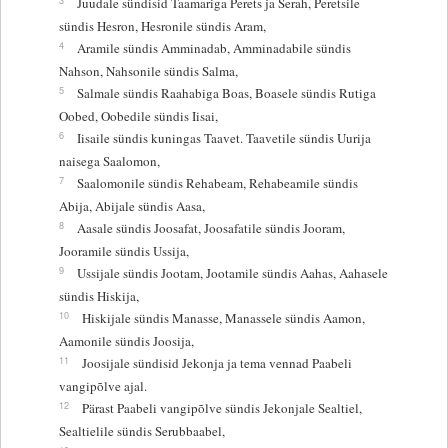
Juudale sündisid Taamariga Perets ja Serah, Peretsile
sündis Hesron, Hesronile sündis Aram,
4
Aramile sündis Amminadab, Amminadabile sündis
Nahson, Nahsonile sündis Salma,
5
Salmale sündis Raahabiga Boas, Boasele sündis Rutiga
Oobed, Oobedile sündis Iisai,
6
Iisaile sündis kuningas Taavet. Taavetile sündis Uurija
naisega Saalomon,
7
Saalomonile sündis Rehabeam, Rehabeamile sündis
Abija, Abijale sündis Aasa,
8
Aasale sündis Joosafat, Joosafatile sündis Jooram,
Jooramile sündis Ussija,
9
Ussijale sündis Jootam, Jootamile sündis Aahas, Aahasele
sündis Hiskija,
10
Hiskijale sündis Manasse, Manassele sündis Aamon,
Aamonile sündis Joosija,
11
Joosijale sündisid Jekonja ja tema vennad Paabeli
vangipõlve ajal.
12
Pärast Paabeli vangipõlve sündis Jekonjale Sealtiel,
Sealtielile sündis Serubbaabel,