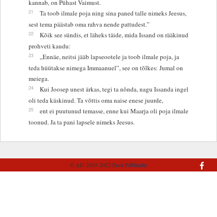
kannab, on Pühast Vaimust.
21
Ta toob ilmale poja ning sina paned talle nimeks Jeesus,
sest tema päästab oma rahva nende pattudest.”
22
Kõik see sündis, et läheks täide, mida Issand on rääkinud
prohveti kaudu:
23
„Ennäe, neitsi jääb lapseootele ja toob ilmale poja, ja
teda hüütakse nimega Immaanuel”, see on tõlkes: Jumal on
meiega.
24
Kui Joosep unest ärkas, tegi ta nõnda, nagu Issanda ingel
oli teda käskinud. Ta võttis oma naise enese juurde,
25
ent ei puutunud temasse, enne kui Maarja oli poja ilmale
toonud. Ja ta pani lapsele nimeks Jeesus.
© AD 2005-2022
Eesti Piibliselts