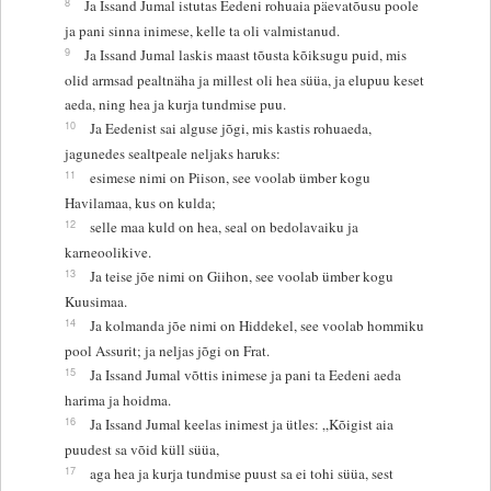
8
Ja Issand Jumal istutas Eedeni rohuaia päevatõusu poole
ja pani sinna inimese, kelle ta oli valmistanud.
9
Ja Issand Jumal laskis maast tõusta kõiksugu puid, mis
olid armsad pealtnäha ja millest oli hea süüa, ja elupuu keset
aeda, ning hea ja kurja tundmise puu.
10
Ja Eedenist sai alguse jõgi, mis kastis rohuaeda,
jagunedes sealtpeale neljaks haruks:
11
esimese nimi on Piison, see voolab ümber kogu
Havilamaa, kus on kulda;
12
selle maa kuld on hea, seal on bedolavaiku ja
karneoolikive.
13
Ja teise jõe nimi on Giihon, see voolab ümber kogu
Kuusimaa.
14
Ja kolmanda jõe nimi on Hiddekel, see voolab hommiku
pool Assurit; ja neljas jõgi on Frat.
15
Ja Issand Jumal võttis inimese ja pani ta Eedeni aeda
harima ja hoidma.
16
Ja Issand Jumal keelas inimest ja ütles: „Kõigist aia
puudest sa võid küll süüa,
17
aga hea ja kurja tundmise puust sa ei tohi süüa, sest