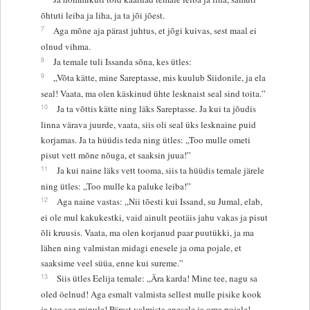
õhtuti leiba ja liha, ja ta jõi jõest.
7
Aga mõne aja pärast juhtus, et jõgi kuivas, sest maal ei
olnud vihma.
8
Ja temale tuli Issanda sõna, kes ütles:
9
„Võta kätte, mine Sareptasse, mis kuulub Siidonile, ja ela
seal! Vaata, ma olen käskinud ühte lesknaist seal sind toita.”
10
Ja ta võttis kätte ning läks Sareptasse. Ja kui ta jõudis
linna värava juurde, vaata, siis oli seal üks lesknaine puid
korjamas. Ja ta hüüdis teda ning ütles: „Too mulle ometi
pisut vett mõne nõuga, et saaksin juua!”
11
Ja kui naine läks vett tooma, siis ta hüüdis temale järele
ning ütles: „Too mulle ka paluke leiba!”
12
Aga naine vastas: „Nii tõesti kui Issand, su Jumal, elab,
ei ole mul kakukestki, vaid ainult peotäis jahu vakas ja pisut
õli kruusis. Vaata, ma olen korjanud paar puutükki, ja ma
lähen ning valmistan midagi enesele ja oma pojale, et
saaksime veel süüa, enne kui sureme.”
13
Siis ütles Eelija temale: „Ära karda! Mine tee, nagu sa
oled öelnud! Aga esmalt valmista sellest mulle pisike kook
ja too see minule! Pärast valmista enesele ja oma pojale!