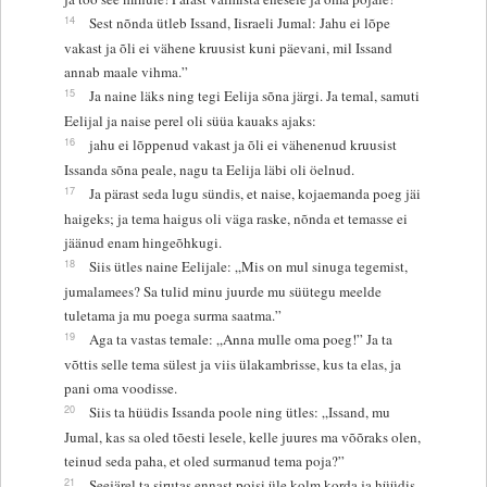
14
Sest nõnda ütleb Issand, Iisraeli Jumal: Jahu ei lõpe
vakast ja õli ei vähene kruusist kuni päevani, mil Issand
annab maale vihma.”
15
Ja naine läks ning tegi Eelija sõna järgi. Ja temal, samuti
Eelijal ja naise perel oli süüa kauaks ajaks:
16
jahu ei lõppenud vakast ja õli ei vähenenud kruusist
Issanda sõna peale, nagu ta Eelija läbi oli öelnud.
17
Ja pärast seda lugu sündis, et naise, kojaemanda poeg jäi
haigeks; ja tema haigus oli väga raske, nõnda et temasse ei
jäänud enam hingeõhkugi.
18
Siis ütles naine Eelijale: „Mis on mul sinuga tegemist,
jumalamees? Sa tulid minu juurde mu süütegu meelde
tuletama ja mu poega surma saatma.”
19
Aga ta vastas temale: „Anna mulle oma poeg!” Ja ta
võttis selle tema sülest ja viis ülakambrisse, kus ta elas, ja
pani oma voodisse.
20
Siis ta hüüdis Issanda poole ning ütles: „Issand, mu
Jumal, kas sa oled tõesti lesele, kelle juures ma võõraks olen,
teinud seda paha, et oled surmanud tema poja?”
21
Seejärel ta sirutas ennast poisi üle kolm korda ja hüüdis