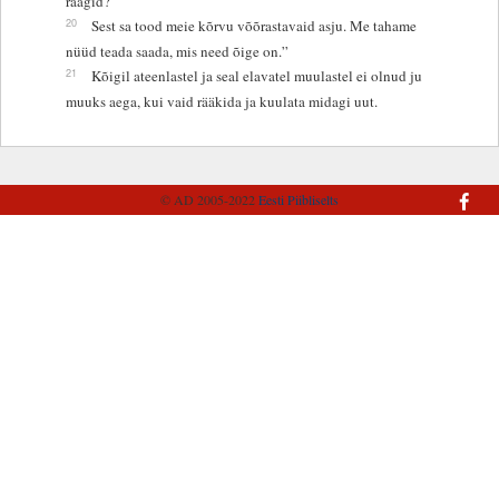
räägid?
20
Sest sa tood meie kõrvu võõrastavaid asju. Me tahame
nüüd teada saada, mis need õige on.”
21
Kõigil ateenlastel ja seal elavatel muulastel ei olnud ju
muuks aega, kui vaid rääkida ja kuulata midagi uut.
© AD 2005-2022
Eesti Piibliselts