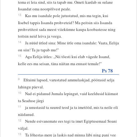
tema ei leia sind, siis ta tapab mu. Ometi kardab su sulane
Issandat oma noorpõlvest peale.
13
Kas mu isandale pole jutustatud, mis ma tegin, kui
Iisebel tappis Issanda prohveteid? Ma peitsin siis Issanda
prohvetitest sada meest viiekümne kaupa koobastesse ning
toitsin neid leiva ja veega.
14
Ja nüüd ütled sina: Mine ütle oma isandale: Vaata, Eelija
on siin! Ta ju tapab mu!”
15
Aga Eelija ütles: „Nii tõesti kui elab vägede Issand,
kelle ees ma seisan, täna näitan ma ennast temale!”
Ps 78
9
Efraimi lapsed, varustatud ammulaskjad, pöörasid selja
lahingu päeval.
10
Nad ei pidanud Jumala lepingut, vaid keeldusid käimast
ta Seaduse järgi
11
ja unustasid ta suured teod ja ta imetööd, mis ta neile oli
näidanud.
12
Nende esivanemate ees tegi ta imet Egiptusemaal Soani
väljal.
13
Ta lõhestas mere ja laskis nad minna läbi ning pani vee