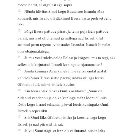
meesolendit, ei sugulast ega sõpra.
12
Nõnda hävitas Simri kogu Baesa soo Issanda sõna
kohaselt, mis Issand oli rääkinud Baesa vastu prohvet Jehu
läbi
13
kõigi Baesa pattude pärast ja tema poja Eela pattude
pärast, mis nad olid teinud ja millega nad Iisraeli olid
saatnud pattu tegema, vihastades Issandat, Iisraeli Jumalat,
oma ebajumalatega.
14
Ja mis veel tuleks öelda Eelast ja kõigest, mis ta tegi, eks
sellest ole kirjutatud Iisraeli kuningate Ajaraamatus?
15
Juuda kuninga Aasa kahekümne seitsmendal aastal
valitses Simri Tirsas seitse päeva; rahvas oli aga leeris
Gibbetoni all, mis vilistitele kuulus.
16
Kui leeris olev rahvas kuulis öeldavat: „Simri on
pidanud vandenõu ja on ka kuninga maha löönud”, siis
tõstis kogu Iisrael selsamal päeval leeris kuningaks Omri,
Iisraeli väepealiku.
17
Siis Omri läks Gibbetonist ära ja koos temaga kogu
Iisrael, ja nad piirasid Tirsat.
18
Ja kui Simri nägi, et linn oli vallutatud, siis ta läks