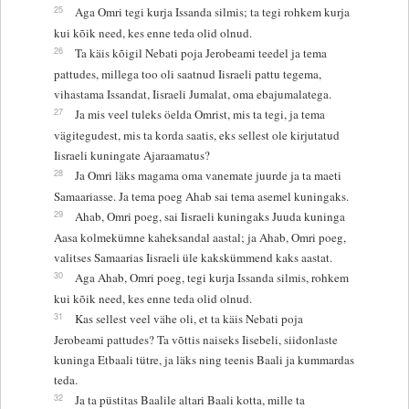
25
Aga Omri tegi kurja Issanda silmis; ta tegi rohkem kurja
kui kõik need, kes enne teda olid olnud.
26
Ta käis kõigil Nebati poja Jerobeami teedel ja tema
pattudes, millega too oli saatnud Iisraeli pattu tegema,
vihastama Issandat, Iisraeli Jumalat, oma ebajumalatega.
27
Ja mis veel tuleks öelda Omrist, mis ta tegi, ja tema
vägitegudest, mis ta korda saatis, eks sellest ole kirjutatud
Iisraeli kuningate Ajaraamatus?
28
Ja Omri läks magama oma vanemate juurde ja ta maeti
Samaariasse. Ja tema poeg Ahab sai tema asemel kuningaks.
29
Ahab, Omri poeg, sai Iisraeli kuningaks Juuda kuninga
Aasa kolmekümne kaheksandal aastal; ja Ahab, Omri poeg,
valitses Samaarias Iisraeli üle kakskümmend kaks aastat.
30
Aga Ahab, Omri poeg, tegi kurja Issanda silmis, rohkem
kui kõik need, kes enne teda olid olnud.
31
Kas sellest veel vähe oli, et ta käis Nebati poja
Jerobeami pattudes? Ta võttis naiseks Iisebeli, siidonlaste
kuninga Etbaali tütre, ja läks ning teenis Baali ja kummardas
teda.
32
Ja ta püstitas Baalile altari Baali kotta, mille ta