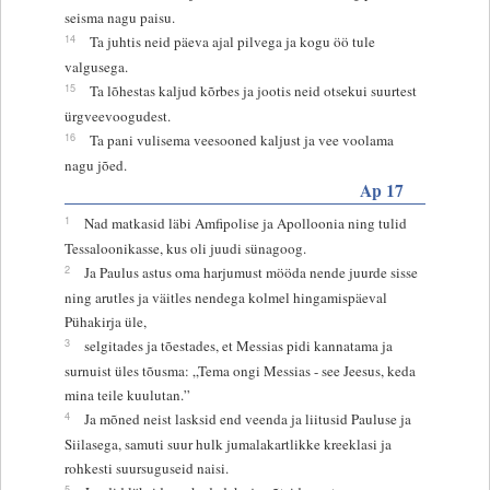
seisma nagu paisu.
14
Ta juhtis neid päeva ajal pilvega ja kogu öö tule
valgusega.
15
Ta lõhestas kaljud kõrbes ja jootis neid otsekui suurtest
ürgveevoogudest.
16
Ta pani vulisema veesooned kaljust ja vee voolama
nagu jõed.
Ap 17
1
Nad matkasid läbi Amfipolise ja Apolloonia ning tulid
Tessaloonikasse, kus oli juudi sünagoog.
2
Ja Paulus astus oma harjumust mööda nende juurde sisse
ning arutles ja väitles nendega kolmel hingamispäeval
Pühakirja üle,
3
selgitades ja tõestades, et Messias pidi kannatama ja
surnuist üles tõusma: „Tema ongi Messias - see Jeesus, keda
mina teile kuulutan.”
4
Ja mõned neist lasksid end veenda ja liitusid Pauluse ja
Siilasega, samuti suur hulk jumalakartlikke kreeklasi ja
rohkesti suursuguseid naisi.
5