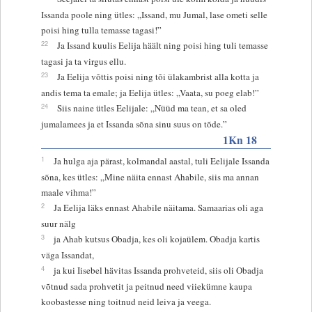
Issanda poole ning ütles: „Issand, mu Jumal, lase ometi selle
poisi hing tulla temasse tagasi!”
22
Ja Issand kuulis Eelija häält ning poisi hing tuli temasse
tagasi ja ta virgus ellu.
23
Ja Eelija võttis poisi ning tõi ülakambrist alla kotta ja
andis tema ta emale; ja Eelija ütles: „Vaata, su poeg elab!”
24
Siis naine ütles Eelijale: „Nüüd ma tean, et sa oled
jumalamees ja et Issanda sõna sinu suus on tõde.”
1Kn 18
1
Ja hulga aja pärast, kolmandal aastal, tuli Eelijale Issanda
sõna, kes ütles: „Mine näita ennast Ahabile, siis ma annan
maale vihma!”
2
Ja Eelija läks ennast Ahabile näitama. Samaarias oli aga
suur nälg
3
ja Ahab kutsus Obadja, kes oli kojaülem. Obadja kartis
väga Issandat,
4
ja kui Iisebel hävitas Issanda prohveteid, siis oli Obadja
võtnud sada prohvetit ja peitnud need viiekümne kaupa
koobastesse ning toitnud neid leiva ja veega.