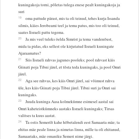
kuningakoja torni, põletas tulega enese pealt kuningakoja ja
suri
19
oma pattude pärast, mis ta oli teinud, tehes kurja Issanda
silmis, käies Jerobeami teel ja tema patus, mis too oli teinud,
saates Iisraeli pattu tegema.
20
Ja mis veel tuleks öelda Simrist ja tema vandenõust,
mida ta pidas, eks sellest ole kirjutatud Iisraeli kuningate
Ajaraamatus?
21
Siis Iisraeli rahvas jagunes pooleks; pool rahvast käis
Giinati poja Tibni järel, et tõsta teda kuningaks, ja pool Omri
järel.
22
Aga see rahvas, kes käis Omri järel, sai võimust rahva
üle, kes käis Giinati poja Tibni järel. Tibni suri ja Omri sai
kuningaks.
23
Juuda kuninga Aasa kolmekümne esimesel aastal sai
Omri kaheteistkümneks aastaks Iisraeli kuningaks; Tirsas
valitses ta kuus aastat.
24
Ta ostis Semerilt kahe hõbetalendi eest Samaaria mäe; ta
ehitas mäe peale linna ja nimetas linna, mille ta oli ehitanud,
Samaariaks, mäe omaniku Semeri nime järgi.