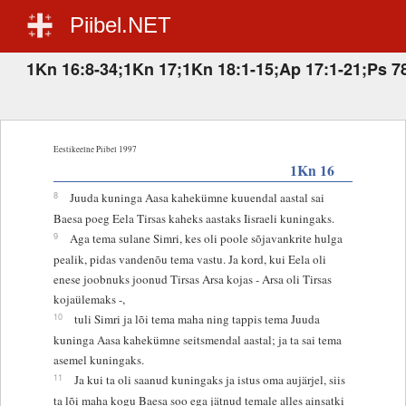
Piibel.NET
1Kn 16:8-34;1Kn 17;1Kn 18:1-15;Ap 17:1-21;Ps 7
Eestikeelne Piibel 1997
1Kn 16
8
Juuda kuninga Aasa kahekümne kuuendal aastal sai
Baesa poeg Eela Tirsas kaheks aastaks Iisraeli kuningaks.
9
Aga tema sulane Simri, kes oli poole sõjavankrite hulga
pealik, pidas vandenõu tema vastu. Ja kord, kui Eela oli
enese joobnuks joonud Tirsas Arsa kojas - Arsa oli Tirsas
kojaülemaks -,
10
tuli Simri ja lõi tema maha ning tappis tema Juuda
kuninga Aasa kahekümne seitsmendal aastal; ja ta sai tema
asemel kuningaks.
11
Ja kui ta oli saanud kuningaks ja istus oma aujärjel, siis
ta lõi maha kogu Baesa soo ega jätnud temale alles ainsatki