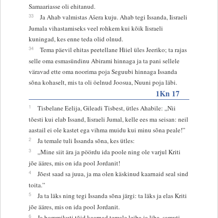
Samaariasse oli ehitanud.
33
Ja Ahab valmistas Ašera kuju. Ahab tegi Issanda, Iisraeli
Jumala vihastamiseks veel rohkem kui kõik Iisraeli
kuningad, kes enne teda olid olnud.
34
Tema päevil ehitas peetellane Hiiel üles Jeeriko; ta rajas
selle oma esmasündinu Abirami hinnaga ja ta pani sellele
väravad ette oma noorima poja Seguubi hinnaga Issanda
sõna kohaselt, mis ta oli öelnud Joosua, Nuuni poja läbi.
1Kn 17
1
Tisbelane Eelija, Gileadi Tisbest, ütles Ahabile: „Nii
tõesti kui elab Issand, Iisraeli Jumal, kelle ees ma seisan: neil
aastail ei ole kastet ega vihma muidu kui minu sõna peale!”
2
Ja temale tuli Issanda sõna, kes ütles:
3
„Mine siit ära ja pöördu ida poole ning ole varjul Kriti
jõe ääres, mis on ida pool Jordanit!
4
Jõest saad sa juua, ja ma olen käskinud kaarnaid seal sind
toita.”
5
Ja ta läks ning tegi Issanda sõna järgi: ta läks ja elas Kriti
jõe ääres, mis on ida pool Jordanit.
6
Ja hommikuti tõid kaarnad temale leiba ja liha, samuti