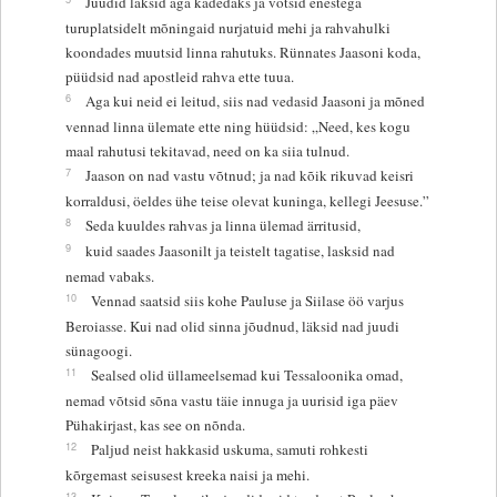
Juudid läksid aga kadedaks ja võtsid enestega
turuplatsidelt mõningaid nurjatuid mehi ja rahvahulki
koondades muutsid linna rahutuks. Rünnates Jaasoni koda,
püüdsid nad apostleid rahva ette tuua.
6
Aga kui neid ei leitud, siis nad vedasid Jaasoni ja mõned
vennad linna ülemate ette ning hüüdsid: „Need, kes kogu
maal rahutusi tekitavad, need on ka siia tulnud.
7
Jaason on nad vastu võtnud; ja nad kõik rikuvad keisri
korraldusi, öeldes ühe teise olevat kuninga, kellegi Jeesuse.”
8
Seda kuuldes rahvas ja linna ülemad ärritusid,
9
kuid saades Jaasonilt ja teistelt tagatise, lasksid nad
nemad vabaks.
10
Vennad saatsid siis kohe Pauluse ja Siilase öö varjus
Beroiasse. Kui nad olid sinna jõudnud, läksid nad juudi
sünagoogi.
11
Sealsed olid üllameelsemad kui Tessaloonika omad,
nemad võtsid sõna vastu täie innuga ja uurisid iga päev
Pühakirjast, kas see on nõnda.
12
Paljud neist hakkasid uskuma, samuti rohkesti
kõrgemast seisusest kreeka naisi ja mehi.
13