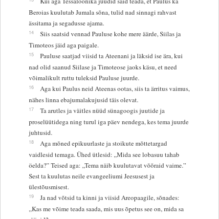
Kui aga Tessaloonika juudid said teada, et Paulus ka
Beroias kuulutab Jumala sõna, tulid nad sinnagi rahvast
ässitama ja segadusse ajama.
14
Siis saatsid vennad Pauluse kohe mere äärde, Siilas ja
Timoteos jäid aga paigale.
15
Pauluse saatjad viisid ta Ateenani ja läksid ise ära, kui
nad olid saanud Siilase ja Timoteose jaoks käsu, et need
võimalikult ruttu tuleksid Pauluse juurde.
16
Aga kui Paulus neid Ateenas ootas, siis ta ärritus vaimus,
nähes linna ebajumalakujusid täis olevat.
17
Ta arutles ja väitles nüüd sünagoogis juutide ja
proselüütidega ning turul iga päev nendega, kes tema juurde
juhtusid.
18
Aga mõned epikuurlaste ja stoikute mõttetargad
vaidlesid temaga. Ühed ütlesid: „Mida see lobasuu tahab
öelda?” Teised aga: „Tema näib kuulutavat võõraid vaime.”
Sest ta kuulutas neile evangeeliumi Jeesusest ja
ülestõusmisest.
19
Ja nad võtsid ta kinni ja viisid Areopaagile, sõnades:
„Kas me võime teada saada, mis uus õpetus see on, mida sa