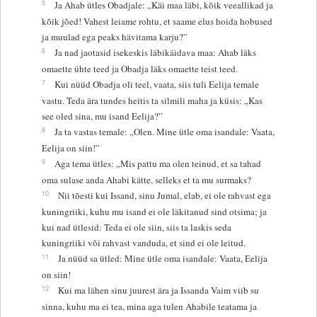
5
Ja Ahab ütles Obadjale: „Käi maa läbi, kõik veeallikad ja
kõik jõed! Vahest leiame rohtu, et saame elus hoida hobused
ja muulad ega peaks hävitama karju?”
6
Ja nad jaotasid isekeskis läbikäidava maa: Ahab läks
omaette ühte teed ja Obadja läks omaette teist teed.
7
Kui nüüd Obadja oli teel, vaata, siis tuli Eelija temale
vastu. Teda ära tundes heitis ta silmili maha ja küsis: „Kas
see oled sina, mu isand Eelija?”
8
Ja ta vastas temale: „Olen. Mine ütle oma isandale: Vaata,
Eelija on siin!”
9
Aga tema ütles: „Mis pattu ma olen teinud, et sa tahad
oma sulase anda Ahabi kätte, selleks et ta mu surmaks?
10
Nii tõesti kui Issand, sinu Jumal, elab, ei ole rahvast ega
kuningriiki, kuhu mu isand ei ole läkitanud sind otsima; ja
kui nad ütlesid: Teda ei ole siin, siis ta laskis seda
kuningriiki või rahvast vanduda, et sind ei ole leitud.
11
Ja nüüd sa ütled: Mine ütle oma isandale: Vaata, Eelija
on siin!
12
Kui ma lähen sinu juurest ära ja Issanda Vaim viib su
sinna, kuhu ma ei tea, mina aga tulen Ahabile teatama ja