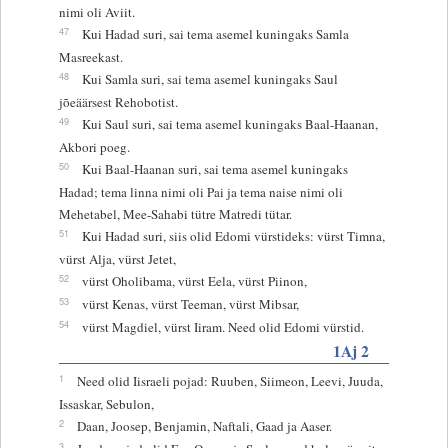
nimi oli Aviit.
47
Kui Hadad suri, sai tema asemel kuningaks Samla
Masreekast.
48
Kui Samla suri, sai tema asemel kuningaks Saul
jõeäärsest Rehobotist.
49
Kui Saul suri, sai tema asemel kuningaks Baal-Haanan,
Akbori poeg.
50
Kui Baal-Haanan suri, sai tema asemel kuningaks
Hadad; tema linna nimi oli Pai ja tema naise nimi oli
Mehetabel, Mee-Sahabi tütre Matredi tütar.
51
Kui Hadad suri, siis olid Edomi vürstideks: vürst Timna,
vürst Alja, vürst Jetet,
52
vürst Oholibama, vürst Eela, vürst Piinon,
53
vürst Kenas, vürst Teeman, vürst Mibsar,
54
vürst Magdiel, vürst Iiram. Need olid Edomi vürstid.
1Aj 2
1
Need olid Iisraeli pojad: Ruuben, Siimeon, Leevi, Juuda,
Issaskar, Sebulon,
2
Daan, Joosep, Benjamin, Naftali, Gaad ja Aaser.
3