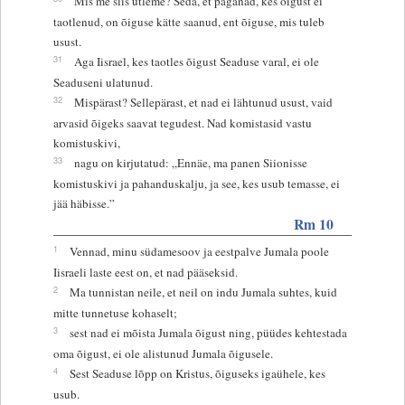
Mis me siis ütleme? Seda, et paganad, kes õigust ei
taotlenud, on õiguse kätte saanud, ent õiguse, mis tuleb
usust.
31
Aga Iisrael, kes taotles õigust Seaduse varal, ei ole
Seaduseni ulatunud.
32
Mispärast? Sellepärast, et nad ei lähtunud usust, vaid
arvasid õigeks saavat tegudest. Nad komistasid vastu
komistuskivi,
33
nagu on kirjutatud: „Ennäe, ma panen Siionisse
komistuskivi ja pahanduskalju, ja see, kes usub temasse, ei
jää häbisse.”
Rm 10
1
Vennad, minu südamesoov ja eestpalve Jumala poole
Iisraeli laste eest on, et nad pääseksid.
2
Ma tunnistan neile, et neil on indu Jumala suhtes, kuid
mitte tunnetuse kohaselt;
3
sest nad ei mõista Jumala õigust ning, püüdes kehtestada
oma õigust, ei ole alistunud Jumala õigusele.
4
Sest Seaduse lõpp on Kristus, õiguseks igaühele, kes
usub.