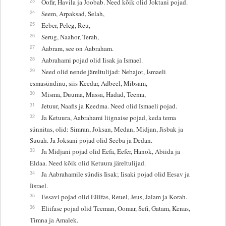
23
Oofir, Havila ja Joobab. Need kõik olid Joktani pojad.
24
Seem, Arpaksad, Selah,
25
Eeber, Peleg, Reu,
26
Serug, Naahor, Terah,
27
Aabram, see on Aabraham.
28
Aabrahami pojad olid Iisak ja Ismael.
29
Need olid nende järeltulijad: Nebajot, Ismaeli
esmasündinu, siis Keedar, Adbeel, Mibsam,
30
Misma, Duuma, Massa, Hadad, Teema,
31
Jetuur, Naafis ja Keedma. Need olid Ismaeli pojad.
32
Ja Ketuura, Aabrahami liignaise pojad, keda tema
sünnitas, olid: Simran, Joksan, Medan, Midjan, Jisbak ja
Suuah. Ja Joksani pojad olid Seeba ja Dedan.
33
Ja Midjani pojad olid Eefa, Eefer, Hanok, Abiida ja
Eldaa. Need kõik olid Ketuura järeltulijad.
34
Ja Aabrahamile sündis Iisak; Iisaki pojad olid Eesav ja
Iisrael.
35
Eesavi pojad olid Eliifas, Reuel, Jeus, Jalam ja Korah.
36
Eliifase pojad olid Teeman, Oomar, Sefi, Gatam, Kenas,
Timna ja Amalek.