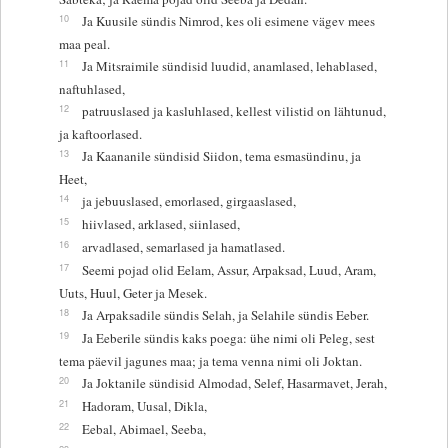
10
Ja Kuusile sündis Nimrod, kes oli esimene vägev mees
maa peal.
11
Ja Mitsraimile sündisid luudid, anamlased, lehablased,
naftuhlased,
12
patruuslased ja kasluhlased, kellest vilistid on lähtunud,
ja kaftoorlased.
13
Ja Kaananile sündisid Siidon, tema esmasündinu, ja
Heet,
14
ja jebuuslased, emorlased, girgaaslased,
15
hiivlased, arklased, siinlased,
16
arvadlased, semarlased ja hamatlased.
17
Seemi pojad olid Eelam, Assur, Arpaksad, Luud, Aram,
Uuts, Huul, Geter ja Mesek.
18
Ja Arpaksadile sündis Selah, ja Selahile sündis Eeber.
19
Ja Eeberile sündis kaks poega: ühe nimi oli Peleg, sest
tema päevil jagunes maa; ja tema venna nimi oli Joktan.
20
Ja Joktanile sündisid Almodad, Selef, Hasarmavet, Jerah,
21
Hadoram, Uusal, Dikla,
22
Eebal, Abimael, Seeba,