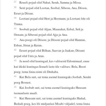
37
Reueli pojad olid Nahat, Serah, Samma ja Missa.
38
Seiri pojad olid Lootan, Soobal, Sibeon, Ana, Diison,
Eeser ja Diisan.
39
Lootani pojad olid Hori ja Hoomam; ja Lootani õde oli
Timna.
40
Soobali pojad olid Aljan, Maanahat, Eebal, Sefi ja
Oonam; ja Sibeoni pojad olid Ajja ja Ana.
41
Ana poegi oli Diison; ja Diisoni pojad olid Hamran,
Esban, Jitran ja Keran.
42
Eeseri pojad olid Bilhan, Saavan ja Jaakan; Diisani
pojad olid Uuts ja Aran.
43
Ja need olid kuningad, kes valitsesid Edomimaal, enne
kui ükski kuningas Iisraeli laste üle valitses: Bela, Beori
poeg; tema linna nimi oli Dinhaba.
44
Kui Bela suri, sai tema asemel kuningaks Joobab, Serahi
poeg Bosrast.
45
Kui Joobab suri, sai tema asemel kuningaks Huusam
teemanlaste maalt.
46
Kui Huusam suri, sai tema asemel kuningaks Hadad,
Bedadi poeg, kes lõi midjanlasi Moabi väljadel; tema linna