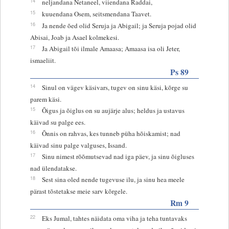
14
neljandana Netaneel, viiendana Raddai,
15
kuuendana Osem, seitsmendana Taavet.
16
Ja nende õed olid Seruja ja Abigail; ja Seruja pojad olid
Abisai, Joab ja Asael kolmekesi.
17
Ja Abigail tõi ilmale Amaasa; Amaasa isa oli Jeter,
ismaeliit.
Ps 89
14
Sinul on vägev käsivars, tugev on sinu käsi, kõrge su
parem käsi.
15
Õigus ja õiglus on su aujärje alus; heldus ja ustavus
käivad su palge ees.
16
Õnnis on rahvas, kes tunneb püha hõiskamist; nad
käivad sinu palge valguses, Issand.
17
Sinu nimest rõõmutsevad nad iga päev, ja sinu õigluses
nad ülendatakse.
18
Sest sina oled nende tugevuse ilu, ja sinu hea meele
pärast tõstetakse meie sarv kõrgele.
Rm 9
22
Eks Jumal, tahtes näidata oma viha ja teha tuntavaks