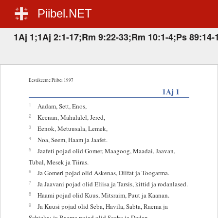
Piibel.NET
1Aj 1;1Aj 2:1-17;Rm 9:22-33;Rm 10:1-4;Ps 89:14-
Eestikeelne Piibel 1997
1Aj 1
1
Aadam, Sett, Enos,
2
Keenan, Mahalalel, Jered,
3
Eenok, Metuusala, Lemek,
4
Noa, Seem, Haam ja Jaafet.
5
Jaafeti pojad olid Gomer, Maagoog, Maadai, Jaavan,
Tubal, Mesek ja Tiiras.
6
Ja Gomeri pojad olid Askenas, Diifat ja Toogarma.
7
Ja Jaavani pojad olid Eliisa ja Tarsis, kittid ja rodanlased.
8
Haami pojad olid Kuus, Mitsraim, Puut ja Kaanan.
9
Ja Kuusi pojad olid Seba, Havila, Sabta, Raema ja
Sabteka; ja Raema pojad olid Seeba ja Dedan.