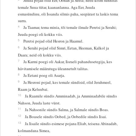
Juuda pojad olid Eer, Oonan ja Seela; need kolm sünnitas
temale Suua tütar, kaananlanna. Aga Eer, Juuda
esmasündinu, oli Issanda silmis paha, seepärast ta laskis tema
surra.
4
Ja Taamar, tema minia, tõi temale ilmale Peretsi ja Serahi;
Juuda poegi oli kokku viis.
5
Peretsi pojad olid Hesron ja Haamul.
6
Ja Serahi pojad olid Simri, Eetan, Heeman, Kalkol ja
Daara; neid oli kokku viis.
7
Ja Karmi poegi oli Aakar, Iisraeli pahandusetegija, kes
hävitamisele määratuga üleannetult talitas.
8
Ja Eetani poeg oli Asarja.
9
Ja Hesroni pojad, kes temale sündisid, olid Jerahmeel,
Raam ja Keluubai.
10
Ja Raamile sündis Amminadab, ja Amminadabile sündis
Nahson, Juuda laste vürst.
11
Ja Nahsonile sündis Salma, ja Salmale sündis Boas.
12
Ja Boasele sündis Oobed, ja Oobedile sündis Iisai.
13
Ja Iisaile sündis esimese pojana Eliab, teisena Abinadab,
kolmandana Simea,