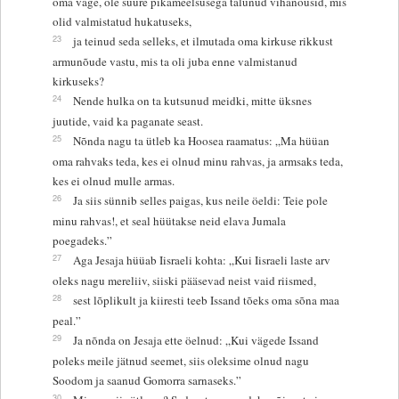
oma väge, ole suure pikameelsusega talunud vihanõusid, mis
olid valmistatud hukatuseks,
23
ja teinud seda selleks, et ilmutada oma kirkuse rikkust
armunõude vastu, mis ta oli juba enne valmistanud
kirkuseks?
24
Nende hulka on ta kutsunud meidki, mitte üksnes
juutide, vaid ka paganate seast.
25
Nõnda nagu ta ütleb ka Hoosea raamatus: „Ma hüüan
oma rahvaks teda, kes ei olnud minu rahvas, ja armsaks teda,
kes ei olnud mulle armas.
26
Ja siis sünnib selles paigas, kus neile öeldi: Teie pole
minu rahvas!, et seal hüütakse neid elava Jumala
poegadeks.”
27
Aga Jesaja hüüab Iisraeli kohta: „Kui Iisraeli laste arv
oleks nagu mereliiv, siiski pääsevad neist vaid riismed,
28
sest lõplikult ja kiiresti teeb Issand tõeks oma sõna maa
peal.”
29
Ja nõnda on Jesaja ette öelnud: „Kui vägede Issand
poleks meile jätnud seemet, siis oleksime olnud nagu
Soodom ja saanud Gomorra sarnaseks.”
30