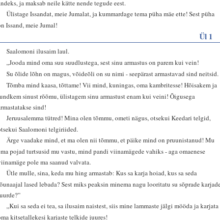
andeks, ja maksab neile kätte nende tegude eest.
9
Ülistage Issandat, meie Jumalat, ja kummardage tema püha mäe ette! Sest püha
on Issand, meie Jumal!
Ül 1
1
Saalomoni ilusaim laul.
2
„Jooda mind oma suu suudlustega, sest sinu armastus on parem kui vein!
3
Su õlide lõhn on magus, võideõli on su nimi - seepärast armastavad sind neitsid.
4
Tõmba mind kaasa, tõttame! Vii mind, kuningas, oma kambritesse! Hõisakem ja
tundkem sinust rõõmu, ülistagem sinu armastust enam kui veini! Õigusega
armastatakse sind!
5
Jeruusalemma tütred! Mina olen tõmmu, ometi nägus, otsekui Keedari telgid,
otsekui Saalomoni telgiriided.
6
Ärge vaadake mind, et ma olen nii tõmmu, et päike mind on pruunistanud! Mu
ema pojad turtsusid mu vastu, mind pandi viinamägede vahiks - aga omaenese
viinamäge pole ma saanud valvata.
7
Ütle mulle, sina, keda mu hing armastab: Kus sa karja hoiad, kus sa seda
lõunaajal lased lebada? Sest miks peaksin minema nagu looritatu su sõprade karjad
juurde?”
8
„Kui sa seda ei tea, sa ilusaim naistest, siis mine lammaste jälgi mööda ja karjata
oma kitsetallekesi karjaste telkide juures!