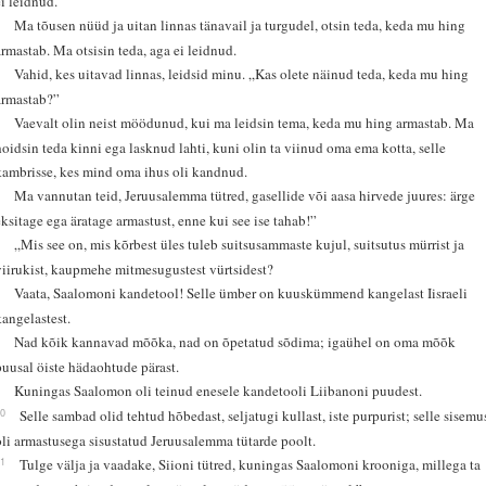
ei leidnud.
2
Ma tõusen nüüd ja uitan linnas tänavail ja turgudel, otsin teda, keda mu hing
armastab. Ma otsisin teda, aga ei leidnud.
3
Vahid, kes uitavad linnas, leidsid minu. „Kas olete näinud teda, keda mu hing
armastab?”
4
Vaevalt olin neist möödunud, kui ma leidsin tema, keda mu hing armastab. Ma
hoidsin teda kinni ega lasknud lahti, kuni olin ta viinud oma ema kotta, selle
kambrisse, kes mind oma ihus oli kandnud.
5
Ma vannutan teid, Jeruusalemma tütred, gasellide või aasa hirvede juures: ärge
eksitage ega äratage armastust, enne kui see ise tahab!”
6
„Mis see on, mis kõrbest üles tuleb suitsusammaste kujul, suitsutus mürrist ja
viirukist, kaupmehe mitmesugustest vürtsidest?
7
Vaata, Saalomoni kandetool! Selle ümber on kuuskümmend kangelast Iisraeli
kangelastest.
8
Nad kõik kannavad mõõka, nad on õpetatud sõdima; igaühel on oma mõõk
puusal öiste hädaohtude pärast.
9
Kuningas Saalomon oli teinud enesele kandetooli Liibanoni puudest.
10
Selle sambad olid tehtud hõbedast, seljatugi kullast, iste purpurist; selle sisemu
oli armastusega sisustatud Jeruusalemma tütarde poolt.
11
Tulge välja ja vaadake, Siioni tütred, kuningas Saalomoni krooniga, millega ta