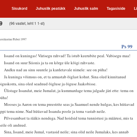
Sisukord
Juhuslik peatükk
Juhuslik salm
Tagasiside
L
9
(96 vastet, leht 1 1-st)
estikeelne Piibel 1997
Ps 99
1
Issand on kuningas! Värisegu rahvad! Ta istub keerubite peal. Vabisegu maa!
2
Issand on suur Siionis ja ta on kõrge üle kõigi rahvaste.
3
Andku nad au sinu suurele ja kardetavale nimele: see on püha!
4
Ja kuninga võimsus on, et ta armastab õiglast kohut. Sina oled kinnitanud
õiguskorra, sina oled seadnud õigluse ja õiguse Jaakobisse.
5
Ülistage Issandat, meie Jumalat, ja kummardage tema jalgade järi ette: tema on
püha!
6
Mooses ja Aaron on tema preestrite seas ja Saamuel nende hulgas, kes hüüavad
appi tema nime. Nad hüüavad Issanda poole ja tema vastab neile.
7
Pilvesambast ta rääkis nendega. Nad hoidsid tema tunnistusi ja määrusi, mis ta
neile oli andnud.
8
Sina, Issand, meie Jumal, vastasid neile; sina olid neile Jumalaks, kes annab