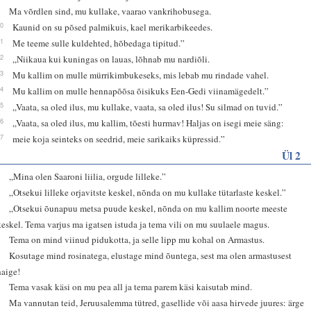
9
Ma võrdlen sind, mu kullake, vaarao vankrihobusega.
10
Kaunid on su põsed palmikuis, kael merikarbikeedes.
11
Me teeme sulle kuldehted, hõbedaga tipitud.”
12
„Niikaua kui kuningas on lauas, lõhnab mu nardiõli.
13
Mu kallim on mulle mürrikimbukeseks, mis lebab mu rindade vahel.
14
Mu kallim on mulle hennapõõsa õisikuks Een-Gedi viinamägedelt.”
15
„Vaata, sa oled ilus, mu kullake, vaata, sa oled ilus! Su silmad on tuvid.”
16
„Vaata, sa oled ilus, mu kallim, tõesti hurmav! Haljas on isegi meie säng:
17
meie koja seinteks on seedrid, meie sarikaiks küpressid.”
Ül 2
1
„Mina olen Saaroni liilia, orgude lilleke.”
2
„Otsekui lilleke orjavitste keskel, nõnda on mu kullake tütarlaste keskel.”
3
„Otsekui õunapuu metsa puude keskel, nõnda on mu kallim noorte meeste
keskel. Tema varjus ma igatsen istuda ja tema vili on mu suulaele magus.
4
Tema on mind viinud pidukotta, ja selle lipp mu kohal on Armastus.
5
Kosutage mind rosinatega, elustage mind õuntega, sest ma olen armastusest
haige!
6
Tema vasak käsi on mu pea all ja tema parem käsi kaisutab mind.
7
Ma vannutan teid, Jeruusalemma tütred, gasellide või aasa hirvede juures: ärge