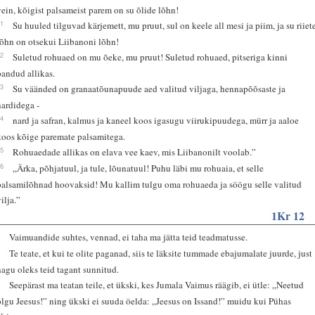
vein, kõigist palsameist parem on su õlide lõhn!
11
Su huuled tilguvad kärjemett, mu pruut, sul on keele all mesi ja piim, ja su riiet
lõhn on otsekui Liibanoni lõhn!
12
Suletud rohuaed on mu õeke, mu pruut! Suletud rohuaed, pitseriga kinni
pandud allikas.
13
Su väänded on granaatõunapuude aed valitud viljaga, hennapõõsaste ja
nardidega -
14
nard ja safran, kalmus ja kaneel koos igasugu viirukipuudega, mürr ja aaloe
koos kõige paremate palsamitega.
15
Rohuaedade allikas on elava vee kaev, mis Liibanonilt voolab.”
16
„Ärka, põhjatuul, ja tule, lõunatuul! Puhu läbi mu rohuaia, et selle
palsamilõhnad hoovaksid! Mu kallim tulgu oma rohuaeda ja söögu selle valitud
ilja.”
1Kr 12
1
Vaimuandide suhtes, vennad, ei taha ma jätta teid teadmatusse.
2
Te teate, et kui te olite paganad, siis te läksite tummade ebajumalate juurde, just
nagu oleks teid tagant sunnitud.
3
Seepärast ma teatan teile, et ükski, kes Jumala Vaimus räägib, ei ütle: „Neetud
olgu Jeesus!” ning ükski ei suuda öelda: „Jeesus on Issand!” muidu kui Pühas