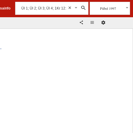
Piibel 1997
isainfo