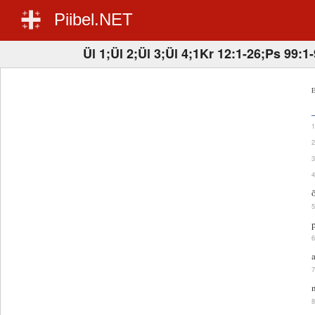
Piibel.NET
Ül 1;Ül 2;Ül 3;Ül 4;1Kr 12:1-26;Ps 99:1-
E