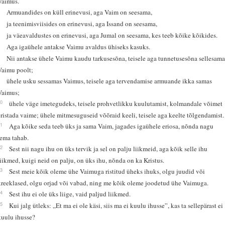
Vaimus.
4
Armuandides on küll erinevusi, aga Vaim on seesama,
5
ja teenimisviisides on erinevusi, aga Issand on seesama,
6
ja väeavaldustes on erinevusi, aga Jumal on seesama, kes teeb kõike kõikides.
7
Aga igaühele antakse Vaimu avaldus ühiseks kasuks.
8
Nii antakse ühele Vaimu kaudu tarkusesõna, teisele aga tunnetusesõna sellesam
Vaimu poolt;
9
ühele usku sessamas Vaimus, teisele aga tervendamise armuande ikka samas
Vaimus;
10
ühele väge imetegudeks, teisele prohvetlikku kuulutamist, kolmandale võimet
eristada vaime; ühele mitmesuguseid võõraid keeli, teisele aga keelte tõlgendamist.
11
Aga kõike seda teeb üks ja sama Vaim, jagades igaühele eriosa, nõnda nagu
tema tahab.
12
Sest nii nagu ihu on üks tervik ja sel on palju liikmeid, aga kõik selle ihu
liikmed, kuigi neid on palju, on üks ihu, nõnda on ka Kristus.
13
Sest meie kõik oleme ühe Vaimuga ristitud üheks ihuks, olgu juudid või
kreeklased, olgu orjad või vabad, ning me kõik oleme joodetud ühe Vaimuga.
14
Sest ihu ei ole üks liige, vaid paljud liikmed.
15
Kui jalg ütleks: „Et ma ei ole käsi, siis ma ei kuulu ihusse”, kas ta sellepärast ei
kuulu ihusse?