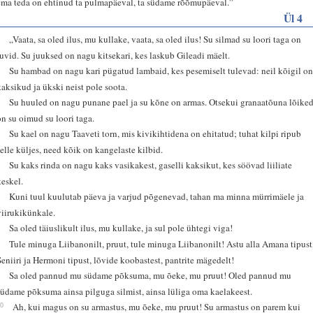
ema teda on ehtinud ta pulmapäeval, ta südame rõõmupäeval.”
Ül 4
1
„Vaata, sa oled ilus, mu kullake, vaata, sa oled ilus! Su silmad su loori taga on
tuvid. Su juuksed on nagu kitsekari, kes laskub Gileadi mäelt.
2
Su hambad on nagu kari pügatud lambaid, kes pesemiselt tulevad: neil kõigil o
kaksikud ja ükski neist pole soota.
3
Su huuled on nagu punane pael ja su kõne on armas. Otsekui granaatõuna lõike
on su oimud su loori taga.
4
Su kael on nagu Taaveti torn, mis kivikihtidena on ehitatud; tuhat kilpi ripub
selle küljes, need kõik on kangelaste kilbid.
5
Su kaks rinda on nagu kaks vasikakest, gaselli kaksikut, kes söövad liiliate
keskel.
6
Kuni tuul kuulutab päeva ja varjud põgenevad, tahan ma minna mürrimäele ja
viirukikünkale.
7
Sa oled täiuslikult ilus, mu kullake, ja sul pole ühtegi viga!
8
Tule minuga Liibanonilt, pruut, tule minuga Liibanonilt! Astu alla Amana tipust
Seniiri ja Hermoni tipust, lõvide koobastest, pantrite mägedelt!
9
Sa oled pannud mu südame põksuma, mu õeke, mu pruut! Oled pannud mu
südame põksuma ainsa pilguga silmist, ainsa lüliga oma kaelakeest.
10
Ah, kui magus on su armastus, mu õeke, mu pruut! Su armastus on parem kui