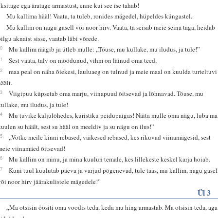
eksitage ega äratage armastust, enne kui see ise tahab!
8
Mu kallima hääl! Vaata, ta tuleb, ronides mägedel, hüpeldes küngastel.
9
Mu kallim on nagu gasell või noor hirv. Vaata, ta seisab meie seina taga, heidab
pilgu aknaist sisse, vaatab läbi võrede.
10
Mu kallim räägib ja ütleb mulle: „Tõuse, mu kullake, mu iludus, ja tule!”
11
Sest vaata, talv on möödunud, vihm on läinud oma teed,
12
maa peal on näha õiekesi, lauluaeg on tulnud ja meie maal on kuulda turteltuvi
häält.
13
Viigipuu küpsetab oma marju, viinapuud õitsevad ja lõhnavad. Tõuse, mu
kullake, mu iludus, ja tule!
14
Mu tuvike kaljulõhedes, kuristiku peidupaigas! Näita mulle oma nägu, luba ma
kuulen su häält, sest su hääl on meeldiv ja su nägu on ilus!”
15
„Võtke meile kinni rebased, väikesed rebased, kes rikuvad viinamägesid, sest
meie viinamäed õitsevad!
16
Mu kallim on minu, ja mina kuulun temale, kes lillekeste keskel karja hoiab.
17
Kuni tuul kuulutab päeva ja varjud põgenevad, tule taas, mu kallim, nagu gasel
või noor hirv jäärakulistele mägedele!”
Ül 3
1
„Ma otsisin öösiti oma voodis teda, keda mu hing armastab. Ma otsisin teda, aga