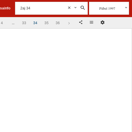
Piibel 1997
isainfo
4
...
33
34
35
36
>