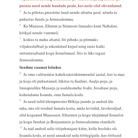
puistas need nende haudade peale, kes neile olid ohverdanud.
5
Ja ta põletas preestrite luud nende altarite peal; nõnda ta
puhastas Juuda ja Jeruusalemma.
6
Ka Manasse, Efraimi ja Siimeoni linnades kuni Naftalini,
kõikjal nende varemeil,
7
kiskus ta maha altarid, lõi pihuks ja põrmuks
viljakustulbad ja nikerdatud kujud ning raius katki
suitsutusaltarid kogu Iisraelimaal. Siis ta läks tagasi
Jeruusalemma.
Seaduse raamat leitakse
8
Ja oma valitsemise kaheksateistkümnendal aastal, kui ta maa
ja koja oli puhastanud, läkitas ta Saafani, Asalja poja, ja
linnapealiku Maaseja ja usaldusmehe Joahi, Jooahase poja,
kohendama Issanda, oma Jumala koda.
9
Ja need tulid ülempreester Hilkija juurde ja andsid üle
raha, mis oli toodud Jumala kotta, mida leviidid, lävehoidjad,
olid kogunud Manassest, Efraimist ja kogu ülejäänud Iisraelist
ja kogu Juudast ja Benjaminist ja Jeruusalemma elanikelt.
10
Ja nad andsid selle tööjuhatajate kätte, kelle hooleks oli
Issanda koda, et need annaksid seda töötegijaile, kes töötasid