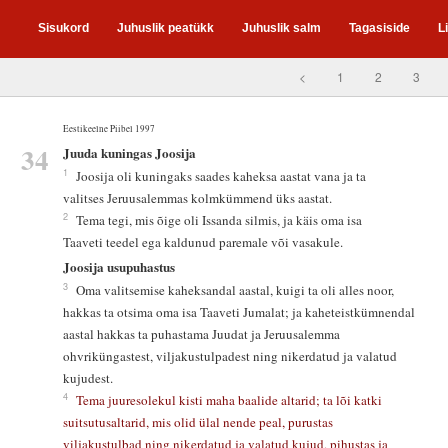
Sisukord
Juhuslik peatükk
Juhuslik salm
Tagasiside
L
<
1
2
3
Eestikeelne Piibel 1997
34
Juuda kuningas Joosija
1
Joosija oli kuningaks saades kaheksa aastat vana ja ta
valitses Jeruusalemmas kolmkümmend üks aastat.
2
Tema tegi, mis õige oli Issanda silmis, ja käis oma isa
Taaveti teedel ega kaldunud paremale või vasakule.
Joosija usupuhastus
3
Oma valitsemise kaheksandal aastal, kuigi ta oli alles noor,
hakkas ta otsima oma isa Taaveti Jumalat; ja kaheteistkümnendal
aastal hakkas ta puhastama Juudat ja Jeruusalemma
ohvriküngastest, viljakustulpadest ning nikerdatud ja valatud
kujudest.
4
Tema juuresolekul kisti maha baalide altarid; ta lõi katki
suitsutusaltarid, mis olid ülal nende peal, purustas
viljakustulbad ning nikerdatud ja valatud kujud, pihustas ja