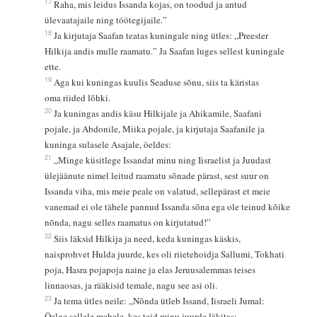
17
Raha, mis leidus Issanda kojas, on toodud ja antud
ülevaatajaile ning töötegijaile.”
18
Ja kirjutaja Saafan teatas kuningale ning ütles: „Preester
Hilkija andis mulle raamatu.” Ja Saafan luges sellest kuningale
ette.
19
Aga kui kuningas kuulis Seaduse sõnu, siis ta käristas
oma riided lõhki.
20
Ja kuningas andis käsu Hilkijale ja Ahikamile, Saafani
pojale, ja Abdonile, Miika pojale, ja kirjutaja Saafanile ja
kuninga sulasele Asajale, öeldes:
21
„Minge küsitlege Issandat minu ning Iisraelist ja Juudast
ülejäänute nimel leitud raamatu sõnade pärast, sest suur on
Issanda viha, mis meie peale on valatud, sellepärast et meie
vanemad ei ole tähele pannud Issanda sõna ega ole teinud kõike
nõnda, nagu selles raamatus on kirjutatud!”
22
Siis läksid Hilkija ja need, keda kuningas käskis,
naisprohvet Hulda juurde, kes oli riietehoidja Sallumi, Tokhati
poja, Hasra pojapoja naine ja elas Jeruusalemmas teises
linnaosas, ja rääkisid temale, nagu see asi oli.
23
Ja tema ütles neile: „Nõnda ütleb Issand, Iisraeli Jumal:
Öelge sellele mehele, kes teid minu juurde läkitas: