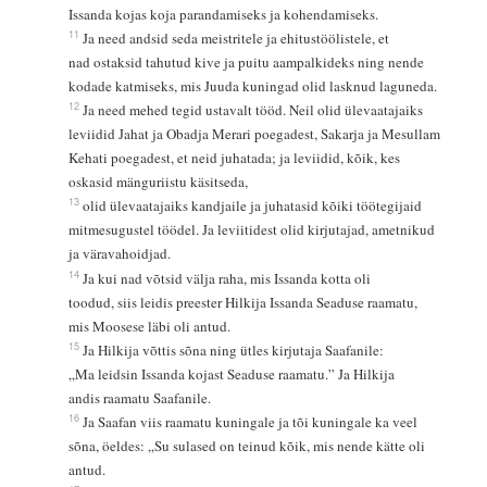
Issanda kojas koja parandamiseks ja kohendamiseks.
11
Ja need andsid seda meistritele ja ehitustöölistele, et
nad ostaksid tahutud kive ja puitu aampalkideks ning nende
kodade katmiseks, mis Juuda kuningad olid lasknud laguneda.
12
Ja need mehed tegid ustavalt tööd. Neil olid ülevaatajaiks
leviidid Jahat ja Obadja Merari poegadest, Sakarja ja Mesullam
Kehati poegadest, et neid juhatada; ja leviidid, kõik, kes
oskasid mänguriistu käsitseda,
13
olid ülevaatajaiks kandjaile ja juhatasid kõiki töötegijaid
mitmesugustel töödel. Ja leviitidest olid kirjutajad, ametnikud
ja väravahoidjad.
14
Ja kui nad võtsid välja raha, mis Issanda kotta oli
toodud, siis leidis preester Hilkija Issanda Seaduse raamatu,
mis Moosese läbi oli antud.
15
Ja Hilkija võttis sõna ning ütles kirjutaja Saafanile:
„Ma leidsin Issanda kojast Seaduse raamatu.” Ja Hilkija
andis raamatu Saafanile.
16
Ja Saafan viis raamatu kuningale ja tõi kuningale ka veel
sõna, öeldes: „Su sulased on teinud kõik, mis nende kätte oli
antud.