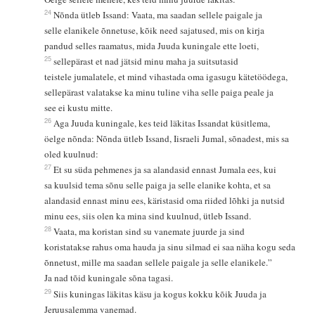
24
Nõnda ütleb Issand: Vaata, ma saadan sellele paigale ja
selle elanikele õnnetuse, kõik need sajatused, mis on kirja
pandud selles raamatus, mida Juuda kuningale ette loeti,
25
sellepärast et nad jätsid minu maha ja suitsutasid
teistele jumalatele, et mind vihastada oma igasugu kätetöödega,
sellepärast valatakse ka minu tuline viha selle paiga peale ja
see ei kustu mitte.
26
Aga Juuda kuningale, kes teid läkitas Issandat küsitlema,
öelge nõnda: Nõnda ütleb Issand, Iisraeli Jumal, sõnadest, mis sa
oled kuulnud:
27
Et su süda pehmenes ja sa alandasid ennast Jumala ees, kui
sa kuulsid tema sõnu selle paiga ja selle elanike kohta, et sa
alandasid ennast minu ees, käristasid oma riided lõhki ja nutsid
minu ees, siis olen ka mina sind kuulnud, ütleb Issand.
28
Vaata, ma koristan sind su vanemate juurde ja sind
koristatakse rahus oma hauda ja sinu silmad ei saa näha kogu seda
õnnetust, mille ma saadan sellele paigale ja selle elanikele.”
Ja nad tõid kuningale sõna tagasi.
29
Siis kuningas läkitas käsu ja kogus kokku kõik Juuda ja
Jeruusalemma vanemad.