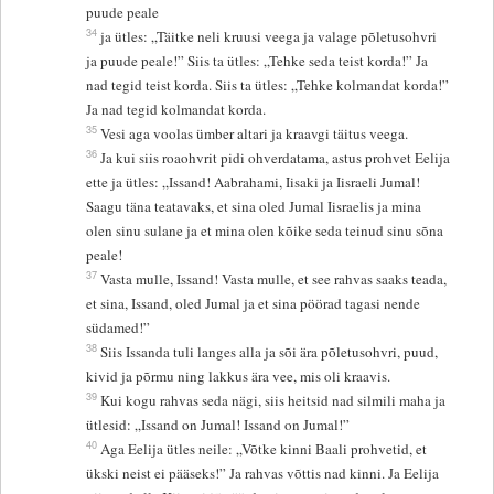
puude peale
34
ja ütles: „Täitke neli kruusi veega ja valage põletusohvri
ja puude peale!” Siis ta ütles: „Tehke seda teist korda!” Ja
nad tegid teist korda. Siis ta ütles: „Tehke kolmandat korda!”
Ja nad tegid kolmandat korda.
35
Vesi aga voolas ümber altari ja kraavgi täitus veega.
36
Ja kui siis roaohvrit pidi ohverdatama, astus prohvet Eelija
ette ja ütles: „Issand! Aabrahami, Iisaki ja Iisraeli Jumal!
Saagu täna teatavaks, et sina oled Jumal Iisraelis ja mina
olen sinu sulane ja et mina olen kõike seda teinud sinu sõna
peale!
37
Vasta mulle, Issand! Vasta mulle, et see rahvas saaks teada,
et sina, Issand, oled Jumal ja et sina pöörad tagasi nende
südamed!”
38
Siis Issanda tuli langes alla ja sõi ära põletusohvri, puud,
kivid ja põrmu ning lakkus ära vee, mis oli kraavis.
39
Kui kogu rahvas seda nägi, siis heitsid nad silmili maha ja
ütlesid: „Issand on Jumal! Issand on Jumal!”
40
Aga Eelija ütles neile: „Võtke kinni Baali prohvetid, et
ükski neist ei pääseks!” Ja rahvas võttis nad kinni. Ja Eelija