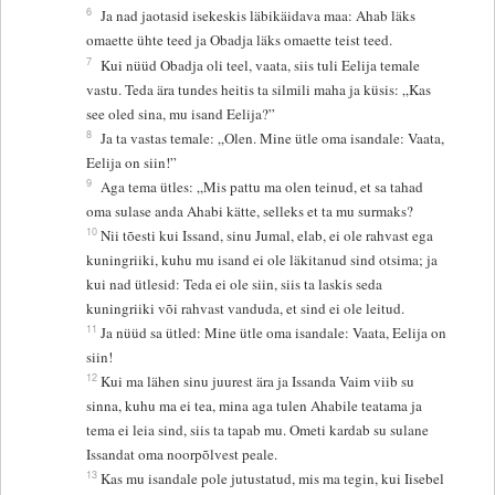
6
Ja nad jaotasid isekeskis läbikäidava maa: Ahab läks
omaette ühte teed ja Obadja läks omaette teist teed.
7
Kui nüüd Obadja oli teel, vaata, siis tuli Eelija temale
vastu. Teda ära tundes heitis ta silmili maha ja küsis: „Kas
see oled sina, mu isand Eelija?”
8
Ja ta vastas temale: „Olen. Mine ütle oma isandale: Vaata,
Eelija on siin!”
9
Aga tema ütles: „Mis pattu ma olen teinud, et sa tahad
oma sulase anda Ahabi kätte, selleks et ta mu surmaks?
10
Nii tõesti kui Issand, sinu Jumal, elab, ei ole rahvast ega
kuningriiki, kuhu mu isand ei ole läkitanud sind otsima; ja
kui nad ütlesid: Teda ei ole siin, siis ta laskis seda
kuningriiki või rahvast vanduda, et sind ei ole leitud.
11
Ja nüüd sa ütled: Mine ütle oma isandale: Vaata, Eelija on
siin!
12
Kui ma lähen sinu juurest ära ja Issanda Vaim viib su
sinna, kuhu ma ei tea, mina aga tulen Ahabile teatama ja
tema ei leia sind, siis ta tapab mu. Ometi kardab su sulane
Issandat oma noorpõlvest peale.
13
Kas mu isandale pole jutustatud, mis ma tegin, kui Iisebel