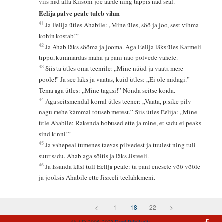
viis nad alla Kiisoni jõe äärde ning tappis nad seal.
Eelija palve peale tuleb vihm
41
Ja Eelija ütles Ahabile: „Mine üles, söö ja joo, sest vihma
kohin kostab!”
42
Ja Ahab läks sööma ja jooma. Aga Eelija läks üles Karmeli
tippu, kummardas maha ja pani näo põlvede vahele.
43
Siis ta ütles oma teenrile: „Mine nüüd ja vaata mere
poole!” Ja see läks ja vaatas, kuid ütles: „Ei ole midagi.”
Tema aga ütles: „Mine tagasi!” Nõnda seitse korda.
44
Aga seitsmendal korral ütles teener: „Vaata, pisike pilv
nagu mehe kämmal tõuseb merest.” Siis ütles Eelija: „Mine
ütle Ahabile: Rakenda hobused ette ja mine, et sadu ei peaks
sind kinni!”
45
Ja vahepeal tumenes taevas pilvedest ja tuulest ning tuli
suur sadu. Ahab aga sõitis ja läks Jisreeli.
46
Ja Issanda käsi tuli Eelija peale: ta pani enesele vöö vööle
ja jooksis Ahabile ette Jisreeli teelahkmeni.
<
1
18
22
>
© AD 2005-2022
Eesti Piibliselts