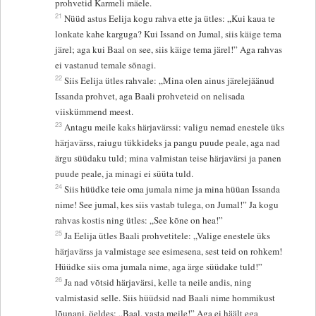
prohvetid Karmeli mäele.
21
Nüüd astus Eelija kogu rahva ette ja ütles: „Kui kaua te
lonkate kahe karguga? Kui Issand on Jumal, siis käige tema
järel; aga kui Baal on see, siis käige tema järel!” Aga rahvas
ei vastanud temale sõnagi.
22
Siis Eelija ütles rahvale: „Mina olen ainus järelejäänud
Issanda prohvet, aga Baali prohveteid on nelisada
viiskümmend meest.
23
Antagu meile kaks härjavärssi: valigu nemad enestele üks
härjavärss, raiugu tükkideks ja pangu puude peale, aga nad
ärgu süüdaku tuld; mina valmistan teise härjavärsi ja panen
puude peale, ja minagi ei süüta tuld.
24
Siis hüüdke teie oma jumala nime ja mina hüüan Issanda
nime! See jumal, kes siis vastab tulega, on Jumal!” Ja kogu
rahvas kostis ning ütles: „See kõne on hea!”
25
Ja Eelija ütles Baali prohvetitele: „Valige enestele üks
härjavärss ja valmistage see esimesena, sest teid on rohkem!
Hüüdke siis oma jumala nime, aga ärge süüdake tuld!”
26
Ja nad võtsid härjavärsi, kelle ta neile andis, ning
valmistasid selle. Siis hüüdsid nad Baali nime hommikust
lõunani, öeldes: „Baal, vasta meile!” Aga ei häält ega