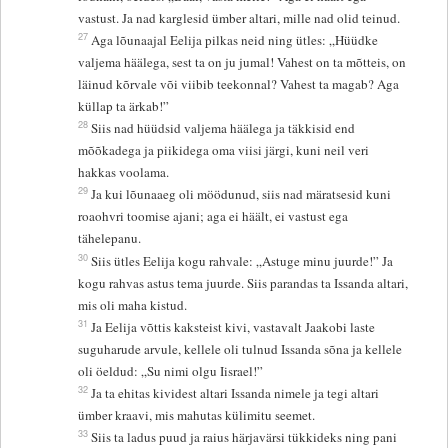
vastust. Ja nad karglesid ümber altari, mille nad olid teinud.
27
Aga lõunaajal Eelija pilkas neid ning ütles: „Hüüdke
valjema häälega, sest ta on ju jumal! Vahest on ta mõtteis, on
läinud kõrvale või viibib teekonnal? Vahest ta magab? Aga
küllap ta ärkab!”
28
Siis nad hüüdsid valjema häälega ja täkkisid end
mõõkadega ja piikidega oma viisi järgi, kuni neil veri
hakkas voolama.
29
Ja kui lõunaaeg oli möödunud, siis nad märatsesid kuni
roaohvri toomise ajani; aga ei häält, ei vastust ega
tähelepanu.
30
Siis ütles Eelija kogu rahvale: „Astuge minu juurde!” Ja
kogu rahvas astus tema juurde. Siis parandas ta Issanda altari,
mis oli maha kistud.
31
Ja Eelija võttis kaksteist kivi, vastavalt Jaakobi laste
suguharude arvule, kellele oli tulnud Issanda sõna ja kellele
oli öeldud: „Su nimi olgu Iisrael!”
32
Ja ta ehitas kividest altari Issanda nimele ja tegi altari
ümber kraavi, mis mahutas külimitu seemet.
33
Siis ta ladus puud ja raius härjavärsi tükkideks ning pani