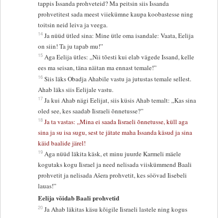
tappis Issanda prohveteid? Ma peitsin siis Issanda
prohvetitest sada meest viiekümne kaupa koobastesse ning
toitsin neid leiva ja veega.
14
Ja nüüd ütled sina: Mine ütle oma isandale: Vaata, Eelija
on siin! Ta ju tapab mu!”
15
Aga Eelija ütles: „Nii tõesti kui elab vägede Issand, kelle
ees ma seisan, täna näitan ma ennast temale!”
16
Siis läks Obadja Ahabile vastu ja jutustas temale sellest.
Ahab läks siis Eelijale vastu.
17
Ja kui Ahab nägi Eelijat, siis küsis Ahab temalt: „Kas sina
oled see, kes saadab Iisraeli õnnetusse?”
18
Ja ta vastas: „Mina ei saada Iisraeli õnnetusse, küll aga
sina ja su isa sugu, sest te jätate maha Issanda käsud ja sina
käid baalide järel!
19
Aga nüüd läkita käsk, et minu juurde Karmeli mäele
kogutaks kogu Iisrael ja need nelisada viiskümmend Baali
prohvetit ja nelisada Ašera prohvetit, kes söövad Iisebeli
lauas!”
Eelija võidab Baali prohvetid
20
Ja Ahab läkitas käsu kõigile Iisraeli lastele ning kogus