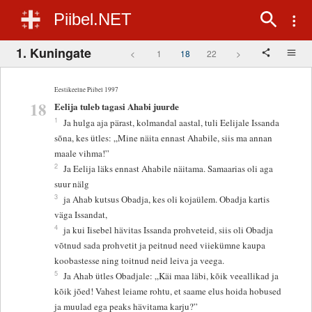
Piibel.NET
1. Kuningate
<
1
18
22
>
Eestikeelne Piibel 1997
18
Eelija tuleb tagasi Ahabi juurde
1
Ja hulga aja pärast, kolmandal aastal, tuli Eelijale Issanda
sõna, kes ütles: „Mine näita ennast Ahabile, siis ma annan
maale vihma!”
2
Ja Eelija läks ennast Ahabile näitama. Samaarias oli aga
suur nälg
3
ja Ahab kutsus Obadja, kes oli kojaülem. Obadja kartis
väga Issandat,
4
ja kui Iisebel hävitas Issanda prohveteid, siis oli Obadja
võtnud sada prohvetit ja peitnud need viiekümne kaupa
koobastesse ning toitnud neid leiva ja veega.
5
Ja Ahab ütles Obadjale: „Käi maa läbi, kõik veeallikad ja
kõik jõed! Vahest leiame rohtu, et saame elus hoida hobused
ja muulad ega peaks hävitama karju?”