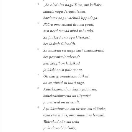
4
„Sa oled ilus nagu Tirsa, mu kullake,
kaunis nagu Jeruusalemm,
kardetav nagu väehulk lippudega.
5
Pööra oma silmad ära mu pealt,
sest need teevad mind rahutuks!
Su juuksed on nagu kitsekari,
kes laskub Gileadilt.
6
Su hambad on nagu kari emalambaid,
kes pesemiselt tulevad;
neil kõigil on kaksikud
ja ükski neist pole soota.
7
Otsekui granaatõuna lõiked
on su oimud su loori taga.
8
Kuuskümmend on kuningannasid,
kaheksakümmend on liignaisi
ja neitseid on arvutult.
9
Aga üksainus on mu tuvike, mu süütuke,
oma ema ainus, oma sünnitaja lemmik.
Tüdrukud näevad teda
ja kiidavad õndsaks,