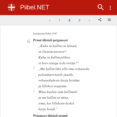
Piibel.NET
<
1
6
8
>
Eestikeelne Piibel 1997
6
Pruut ülistab peigmeest
1
„Kuhu su kallim on läinud,
sa ilusaim naistest?
Kuhu su kallim põikas,
et koos sinuga teda otsida?”
2
„Mu kallim läks alla oma rohuaeda,
palsamipeenarde juurde,
rohuaedadesse karja hoidma
ja lillekesi noppima.
3
Mina kuulun oma kallimale
ja mu kallim on minu,
tema, kes lillekeste keskel
karja hoiab.”
Peigmees ülistab pruuti