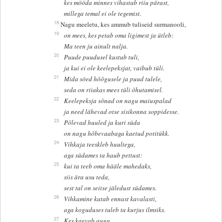
kes mööda minnes vihastab riiu pärast,
millega temal ei ole tegemist.
18
Nagu meeletu, kes ammub tuliseid surmanooli,
19
on mees, kes petab oma ligimest ja ütleb:
Ma teen ju ainult nalja.
20
Puude puudusel kustub tuli,
ja kui ei ole keelepeksjat, vaibub tüli.
21
Mida söed hõõgusele ja puud tulele,
seda on riiakas mees tüli õhutamisel.
22
Keelepeksja sõnad on nagu maiuspalad
ja need lähevad otse sisikonna soppidesse.
23
Põlevad huuled ja kuri süda
on nagu hõbevaabaga kaetud potitükk.
24
Vihkaja teeskleb huultega,
aga südames ta haub pettust:
25
kui ta teeb oma hääle mahedaks,
siis ära usu teda,
sest tal on seitse jäledust südames.
26
Vihkamine katab ennast kavalasti,
aga koguduses tuleb ta kurjus ilmsiks.
27
Kes kaevab augu,