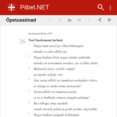
Piibel.NET
Õpetussõnad
<
1
26
31
>
Eestikeelne Piibel 1997
26
Veel Saalomoni tarkust
1
Nagu lumi suvel ja vihm lõikusajal,
nõnda ei sobi albile au.
2
Nagu koduta lind, nagu lendav pääsuke,
nõnda on teenimata needus: see ei lähe täide.
3
Hobusele piits, eeslile valjad
ja alpide seljale vits.
4
Ära vasta albile ta rumalust eeskujuks võttes,
et sinagi ei saaks tema sarnaseks!
5
Vasta albile ta rumaluse peale,
et ta ei hakkaks ennast targaks pidama!
6
Kes albiga sõna saadab,
raiub eneselt jalad ja peab jooma vägivalda.
7
Nagu lonkuri jalgade kõikumine