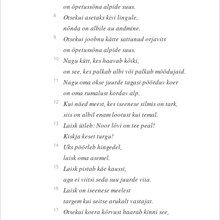
on õpetussõna alpide suus.
8
Otsekui asetaks kivi lingule,
nõnda on albile au andmine.
9
Otsekui joobnu kätte sattunud orjavits
on õpetussõna alpide suus.
10
Nagu kütt, kes haavab kõiki,
on see, kes palkab albi või palkab möödujaid.
11
Nagu oma okse juurde tagasi pöörduv koer
on oma rumalust kordav alp.
12
Kui näed meest, kes iseenese silmis on tark,
siis on albil enam lootust kui temal.
13
Laisk ütleb: Noor lõvi on tee peal!
Kiskja keset turgu!
14
Uks pöörleb hingedel,
laisk oma asemel.
15
Laisk pistab käe kaussi,
aga ei viitsi seda suu juurde viia.
16
Laisk on iseenese meelest
targem kui seitse arukalt vastajat.
17
Otsekui koera kõrvust haarab kinni see,