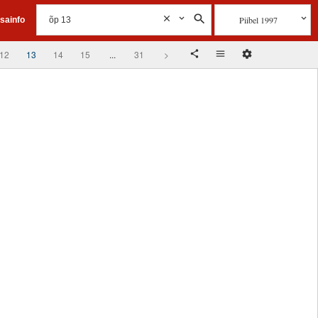
Piibel 1997
isainfo
12
13
14
15
...
31
>