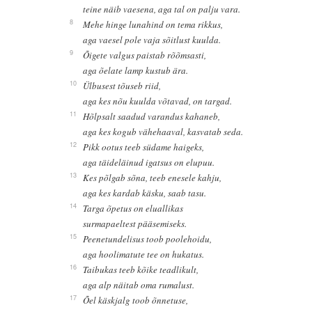
teine näib vaesena, aga tal on palju vara.
8
Mehe hinge lunahind on tema rikkus,
aga vaesel pole vaja sõitlust kuulda.
9
Õigete valgus paistab rõõmsasti,
aga õelate lamp kustub ära.
10
Ülbusest tõuseb riid,
aga kes nõu kuulda võtavad, on targad.
11
Hõlpsalt saadud varandus kahaneb,
aga kes kogub vähehaaval, kasvatab seda.
12
Pikk ootus teeb südame haigeks,
aga täideläinud igatsus on elupuu.
13
Kes põlgab sõna, teeb enesele kahju,
aga kes kardab käsku, saab tasu.
14
Targa õpetus on eluallikas
surmapaeltest pääsemiseks.
15
Peenetundelisus toob poolehoidu,
aga hoolimatute tee on hukatus.
16
Taibukas teeb kõike teadlikult,
aga alp näitab oma rumalust.
17
Õel käskjalg toob õnnetuse,