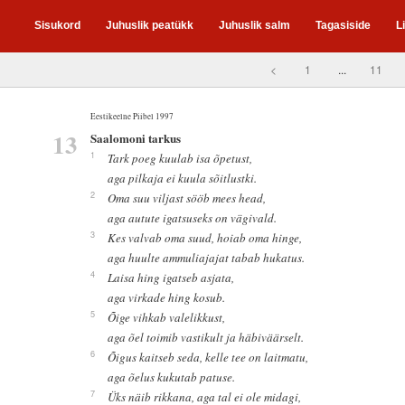
Sisukord
Juhuslik peatükk
Juhuslik salm
Tagasiside
L
<
1
...
11
Eestikeelne Piibel 1997
13
Saalomoni tarkus
1
Tark poeg kuulab isa õpetust,
aga pilkaja ei kuula sõitlustki.
2
Oma suu viljast sööb mees head,
aga autute igatsuseks on vägivald.
3
Kes valvab oma suud, hoiab oma hinge,
aga huulte ammuliajajat tabab hukatus.
4
Laisa hing igatseb asjata,
aga virkade hing kosub.
5
Õige vihkab valelikkust,
aga õel toimib vastikult ja häbiväärselt.
6
Õigus kaitseb seda, kelle tee on laitmatu,
aga õelus kukutab patuse.
7
Üks näib rikkana, aga tal ei ole midagi,