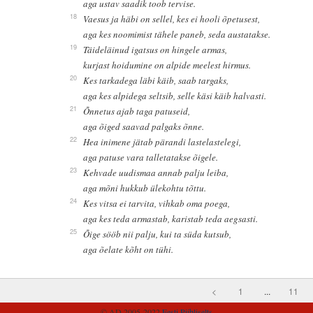
aga ustav saadik toob tervise.
18
Vaesus ja häbi on sellel, kes ei hooli õpetusest,
aga kes noomimist tähele paneb, seda austatakse.
19
Täideläinud igatsus on hingele armas,
kurjast hoidumine on alpide meelest hirmus.
20
Kes tarkadega läbi käib, saab targaks,
aga kes alpidega seltsib, selle käsi käib halvasti.
21
Õnnetus ajab taga patuseid,
aga õiged saavad palgaks õnne.
22
Hea inimene jätab pärandi lastelastelegi,
aga patuse vara talletatakse õigele.
23
Kehvade uudismaa annab palju leiba,
aga mõni hukkub ülekohtu tõttu.
24
Kes vitsa ei tarvita, vihkab oma poega,
aga kes teda armastab, karistab teda aegsasti.
25
Õige sööb nii palju, kui ta süda kutsub,
aga õelate kõht on tühi.
<
1
...
11
© AD 2005-2022
Eesti Piibliselts