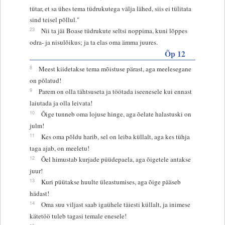
tütar, et sa ühes tema tüdrukutega välja lähed, siis ei tülitata
sind teisel põllul."
23
Nii ta jäi Boase tüdrukute seltsi noppima, kuni lõppes
odra- ja nisulõikus; ja ta elas oma ämma juures.
Õp 12
8
Meest kiidetakse tema mõistuse pärast, aga meelesegane
on põlatud!
9
Parem on olla tähtsuseta ja töötada iseenesele kui ennast
laiutada ja olla leivata!
10
Õige tunneb oma lojuse hinge, aga õelate halastuski on
julm!
11
Kes oma põldu harib, sel on leiba küllalt, aga kes tühja
taga ajab, on meeletu!
12
Õel himustab kurjade püüdepaela, aga õigetele antakse
juur!
13
Kuri püütakse huulte üleastumises, aga õige pääseb
hädast!
14
Oma suu viljast saab igaühele täiesti küllalt, ja inimese
kätetöö tuleb tagasi temale enesele!