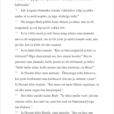
häbistada!
16
Jah, koguni tõmmake temale vihkudest välja ja jätke
maha, et ta neid nopiks, ja ärge sõidelge teda!"
17
Nii noppis Rutt põllul kuni õhtuni ja rabas, mis ta oli
noppinud, ja sai ligi pool vakka otri.
18
Ja ta võttis need ja tuli linna ning näitas oma ämmale,
mis ta oli noppinud; siis ta tõi esile ja andis temale seda, mis
jäi üle, kui ta kõht oli täis saanud.
19
Ja ta ämm ütles temale: "Kus sa täna noppisid ja kus sa
töötasid? Olgu õnnistatud see, kes sinust hoolis!" Siis ta
jutustas oma ämmale, kelle juures ta oli töötanud, ja ütles:
"Selle mehe nimi, kelle juures ma täna töötasin, on Boas!"
20
Ja Noomi ütles oma miniale: "Õnnistagu teda Jehoova,
kes pole loobunud oma heldusest elavate ja surnute vastu!"
Ja Noomi ütles temale: "See mees on meie lähem sugulane, ta
on üks meie suguvõsa lunastajaid."
21
Siis ütles moabi naine Rutt: "Ta ütles mulle veel: jää mu
sulaste seltsi, kes mul on, seni kui nad on lõpetanud kogu
mu lõikuse."
22
Ja Noomi ütles Rutile, oma miniale: "See on hea, mu