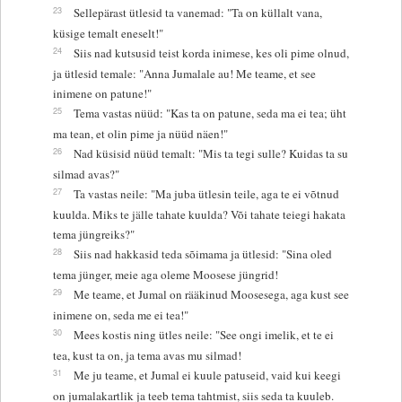
23
Sellepärast ütlesid ta vanemad: "Ta on küllalt vana,
küsige temalt eneselt!"
24
Siis nad kutsusid teist korda inimese, kes oli pime olnud,
ja ütlesid temale: "Anna Jumalale au! Me teame, et see
inimene on patune!"
25
Tema vastas nüüd: "Kas ta on patune, seda ma ei tea; üht
ma tean, et olin pime ja nüüd näen!"
26
Nad küsisid nüüd temalt: "Mis ta tegi sulle? Kuidas ta su
silmad avas?"
27
Ta vastas neile: "Ma juba ütlesin teile, aga te ei võtnud
kuulda. Miks te jälle tahate kuulda? Või tahate teiegi hakata
tema jüngreiks?"
28
Siis nad hakkasid teda sõimama ja ütlesid: "Sina oled
tema jünger, meie aga oleme Moosese jüngrid!
29
Me teame, et Jumal on rääkinud Moosesega, aga kust see
inimene on, seda me ei tea!"
30
Mees kostis ning ütles neile: "See ongi imelik, et te ei
tea, kust ta on, ja tema avas mu silmad!
31
Me ju teame, et Jumal ei kuule patuseid, vaid kui keegi
on jumalakartlik ja teeb tema tahtmist, siis seda ta kuuleb.