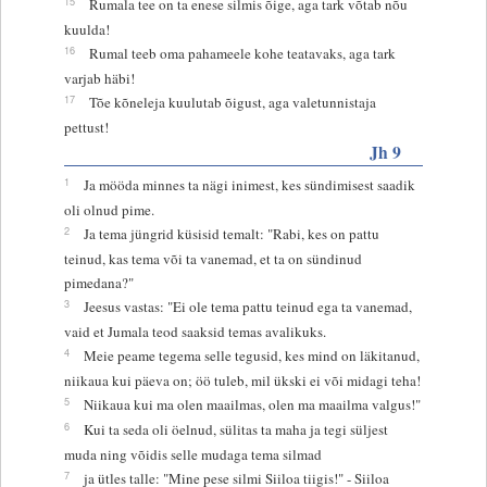
15
Rumala tee on ta enese silmis õige, aga tark võtab nõu
kuulda!
16
Rumal teeb oma pahameele kohe teatavaks, aga tark
varjab häbi!
17
Tõe kõneleja kuulutab õigust, aga valetunnistaja
pettust!
Jh 9
1
Ja mööda minnes ta nägi inimest, kes sündimisest saadik
oli olnud pime.
2
Ja tema jüngrid küsisid temalt: "Rabi, kes on pattu
teinud, kas tema või ta vanemad, et ta on sündinud
pimedana?"
3
Jeesus vastas: "Ei ole tema pattu teinud ega ta vanemad,
vaid et Jumala teod saaksid temas avalikuks.
4
Meie peame tegema selle tegusid, kes mind on läkitanud,
niikaua kui päeva on; öö tuleb, mil ükski ei või midagi teha!
5
Niikaua kui ma olen maailmas, olen ma maailma valgus!"
6
Kui ta seda oli öelnud, sülitas ta maha ja tegi süljest
muda ning võidis selle mudaga tema silmad
7
ja ütles talle: "Mine pese silmi Siiloa tiigis!" - Siiloa