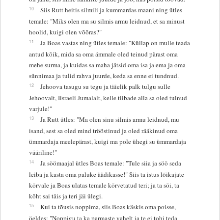
10
Siis Rutt heitis silmili ja kummardas maani ning ütles
temale: "Miks olen ma su silmis armu leidnud, et sa minust
hoolid, kuigi olen võõras?"
11
Ja Boas vastas ning ütles temale: "Küllap on mulle teada
antud kõik, mida sa oma ämmale oled teinud pärast oma
mehe surma, ja kuidas sa maha jätsid oma isa ja ema ja oma
sünnimaa ja tulid rahva juurde, keda sa enne ei tundnud.
12
Jehoova tasugu su tegu ja täielik palk tulgu sulle
Jehoovalt, Iisraeli Jumalalt, kelle tiibade alla sa oled tulnud
varjule!"
13
Ja Rutt ütles: "Ma olen sinu silmis armu leidnud, mu
isand, sest sa oled mind trööstinud ja oled rääkinud oma
ümmardaja meelepärast, kuigi ma pole ühegi su ümmardaja
vääriline!"
14
Ja söömaajal ütles Boas temale: "Tule siia ja söö seda
leiba ja kasta oma paluke äädikasse!" Siis ta istus lõikajate
kõrvale ja Boas ulatas temale kõrvetatud teri; ja ta sõi, ta
kõht sai täis ja teri jäi ülegi.
15
Kui ta tõusis noppima, siis Boas käskis oma poisse,
öeldes: "Noppigu ta ka parmaste vahelt ja te ei tohi teda