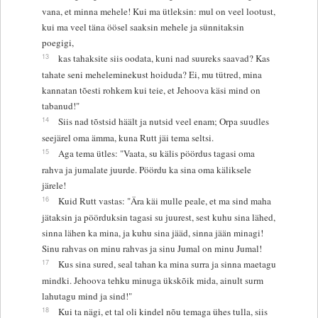
vana, et minna mehele! Kui ma ütleksin: mul on veel lootust,
kui ma veel täna öösel saaksin mehele ja sünnitaksin
poegigi,
13
kas tahaksite siis oodata, kuni nad suureks saavad? Kas
tahate seni meheleminekust hoiduda? Ei, mu tütred, mina
kannatan tõesti rohkem kui teie, et Jehoova käsi mind on
tabanud!"
14
Siis nad tõstsid häält ja nutsid veel enam; Orpa suudles
seejärel oma ämma, kuna Rutt jäi tema seltsi.
15
Aga tema ütles: "Vaata, su kälis pöördus tagasi oma
rahva ja jumalate juurde. Pöördu ka sina oma käliksele
järele!
16
Kuid Rutt vastas: "Ära käi mulle peale, et ma sind maha
jätaksin ja pöörduksin tagasi su juurest, sest kuhu sina lähed,
sinna lähen ka mina, ja kuhu sina jääd, sinna jään minagi!
Sinu rahvas on minu rahvas ja sinu Jumal on minu Jumal!
17
Kus sina sured, seal tahan ka mina surra ja sinna maetagu
mindki. Jehoova tehku minuga ükskõik mida, ainult surm
lahutagu mind ja sind!"
18
Kui ta nägi, et tal oli kindel nõu temaga ühes tulla, siis