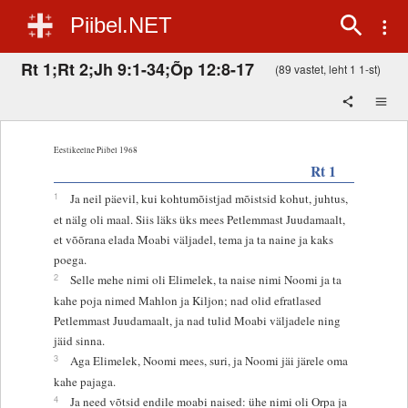
Piibel.NET
Rt 1;Rt 2;Jh 9:1-34;Õp 12:8-17
(89 vastet, leht 1 1-st)
Eestikeelne Piibel 1968
Rt 1
1
Ja neil päevil, kui kohtumõistjad mõistsid kohut, juhtus,
et nälg oli maal. Siis läks üks mees Petlemmast Juudamaalt,
et võõrana elada Moabi väljadel, tema ja ta naine ja kaks
poega.
2
Selle mehe nimi oli Elimelek, ta naise nimi Noomi ja ta
kahe poja nimed Mahlon ja Kiljon; nad olid efratlased
Petlemmast Juudamaalt, ja nad tulid Moabi väljadele ning
jäid sinna.
3
Aga Elimelek, Noomi mees, suri, ja Noomi jäi järele oma
kahe pajaga.
4
Ja need võtsid endile moabi naised: ühe nimi oli Orpa ja