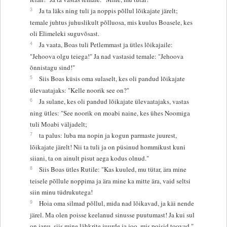
3
Ja ta läks ning tuli ja noppis põllul lõikajate järelt;
temale juhtus juhuslikult põlluosa, mis kuulus Boasele, kes
oli Elimeleki suguvõsast.
4
Ja vaata, Boas tuli Petlemmast ja ütles lõikajaile:
"Jehoova olgu teiega!" Ja nad vastasid temale: "Jehoova
õnnistagu sind!"
5
Siis Boas küsis oma sulaselt, kes oli pandud lõikajate
ülevaatajaks: "Kelle noorik see on?"
6
Ja sulane, kes oli pandud lõikajate ülevaatajaks, vastas
ning ütles: "See noorik on moabi naine, kes ühes Noomiga
tuli Moabi väljadelt;
7
ta palus: luba ma nopin ja kogun parmaste juurest,
lõikajate järelt! Nii ta tuli ja on püsinud hommikust kuni
siiani, ta on ainult pisut aega kodus olnud."
8
Siis Boas ütles Rutile: "Kas kuuled, mu tütar, ära mine
teisele põllule noppima ja ära mine ka mitte ära, vaid seltsi
siin minu tüdrukutega!
9
Hoia oma silmad põllul, mida nad lõikavad, ja käi nende
järel. Ma olen poisse keelanud sinusse puutumast! Ja kui sul
on janu, siis mine lähkrite juurde ja joo, mis poisid toovad."