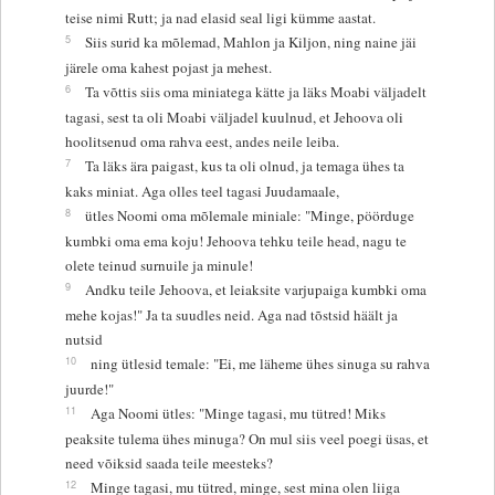
teise nimi Rutt; ja nad elasid seal ligi kümme aastat.
5
Siis surid ka mõlemad, Mahlon ja Kiljon, ning naine jäi
järele oma kahest pojast ja mehest.
6
Ta võttis siis oma miniatega kätte ja läks Moabi väljadelt
tagasi, sest ta oli Moabi väljadel kuulnud, et Jehoova oli
hoolitsenud oma rahva eest, andes neile leiba.
7
Ta läks ära paigast, kus ta oli olnud, ja temaga ühes ta
kaks miniat. Aga olles teel tagasi Juudamaale,
8
ütles Noomi oma mõlemale miniale: "Minge, pöörduge
kumbki oma ema koju! Jehoova tehku teile head, nagu te
olete teinud surnuile ja minule!
9
Andku teile Jehoova, et leiaksite varjupaiga kumbki oma
mehe kojas!" Ja ta suudles neid. Aga nad tõstsid häält ja
nutsid
10
ning ütlesid temale: "Ei, me läheme ühes sinuga su rahva
juurde!"
11
Aga Noomi ütles: "Minge tagasi, mu tütred! Miks
peaksite tulema ühes minuga? On mul siis veel poegi üsas, et
need võiksid saada teile meesteks?
12
Minge tagasi, mu tütred, minge, sest mina olen liiga