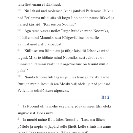
ta sellest enam ei rääkinud.
19
Nii läksid nad mõlemad, kuni jõudsid Petlemma. Ja kui
nad Petlemma tulid, siis oli kogu linn nende pärast liikvel ja
naised küsisid: "Kas see on Noomi?"
20
Aga tema vastas neile: "Ärge hüüdke mind Noomiks,
hüüdke mind Maaraks, sest Kõigeväeline on mulle
valmistanud palju kibedust!
21
Külluses ma läksin ära ja tühje käsi tõi Jehoova mind
tagasi. Miks te hüüate mind Noomiks, sest Jehoova on
tunnistanud minu vastu ja Kõigeväeline on teinud mulle
paha!"
22
Nõnda Noomi tuli tagasi ja ühes temaga moabi naine
Rutt, ta minia, kes tuli ära Moabi väljadelt; ja nad jõudsid
Petlemma odralõikuse alguseks.
Rt 2
1
Ja Noomil oli ta mehe sugulane, jõukas mees Elimeleki
suguvõsast, Boas nimi.
2
Ja moabi naine Rutt ütles Noomile: "Lase ma lähen
põllule ja nopin viljapäid selle järelt, kelle silmis ma armu
leian!" Ja ta vastas temale: "Mine, mu tütar!"