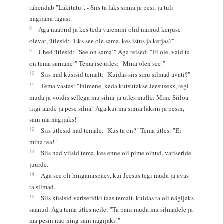
tähendab "Läkitatu". - Siis ta läks sinna ja pesi, ja tuli
nägijana tagasi.
8
Aga naabrid ja kes teda varemini olid näinud kerjuse
olevat, ütlesid: "Eks see ole sama, kes istus ja kerjas?"
9
Ühed ütlesid: "See on sama!" Aga teised: "Ei ole, vaid ta
on tema sarnane!" Tema ise ütles: "Mina olen see!"
10
Siis nad küsisid temalt: "Kuidas siis sinu silmad avati?"
11
Tema vastas: "Inimene, keda kutsutakse Jeesuseks, tegi
muda ja võidis sellega mu silmi ja ütles mulle: Mine Siiloa
tiigi äärde ja pese silmi! Aga kui ma sinna läksin ja pesin,
sain ma nägijaks!"
12
Siis ütlesid nad temale: "Kus ta on?" Tema ütles: "Ei
mina tea!"
13
Siis nad viisid tema, kes enne oli pime olnud, variseride
juurde.
14
Aga see oli hingamispäev, kui Jeesus tegi muda ja avas
ta silmad,
15
Siis küsisid variseridki taas temalt, kuidas ta oli nägijaks
saanud. Aga tema ütles neile: "Ta pani muda mu silmadele ja
ma pesin näo ning sain nägijaks!"