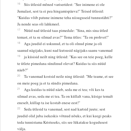
16
Siis ütlesid mõned variseridest: "See inimene ei ole
Jumalast, sest ta ei pea hingamispäeva!" Teised ütlesid:
"Kuidas võib patune inimene teha niisuguseid tunnustähti?"
Ja nende seas oli lahkmeel.
17
Nüüd nad ütlesid taas pimedale: "Sina, mis sina ütled
temast, et ta su silmad avas?" Tema ütles: "Ta on prohvet!"
18
Aga juudid ei uskunud, et ta oli olnud pime ja oli
saanud nägijaks, kuni nad kutsusid nägijaks-saanu vanemad
19
ja küsisid neilt ning ütlesid: "Kas see on teie poeg, kelle
te ütlete pimedana sündinud olevat? Kuidas ta siis nüüd
näeb?"
20
Ta vanemad kostsid neile ning ütlesid: "Me teame, et see
on meie poeg ja et ta sündis pimedana.
21
Aga kuidas ta nüüd näeb, seda me ei tea; või kes ta
silmad avas, seda me ei tea. Ta on küllalt vana, küsige temalt
eneselt, küllap ta ise kostab enese eest!"
22
Seda ütlesid ta vanemad, sest nad kartsid juute; sest
juudid olid juba isekeskis võtnud nõuks, et kui keegi peaks
teda tunnistama Kristuseks, siis see lükatakse kogudusest
välja.