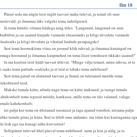
Ilm 18
1
Pärast seda ma nägin teist inglit taevast maha tulevat, ja temal oli suur
meelevald; ja ilmamaa läks valgeks tema auhiilgusest.
2
Ja tema hüüdis võimsa häälega ning ütles: "Langenud, langenud on suur
Baabülon ja on saanud kurjade vaimude eluasemeks ja kõigi rüvedate vaimude
ulualuseks ja kõigi rüvedate ja vihatud lindude pesapaigaks!
3
Sest tema hooruskiima viina on joonud kõik rahvad, ja ilmamaa kuningad on
temaga hooranud ja ilmamaa kaupmehed on tema liiast toredusest rikkaks saanud!"
4
Ja ma kuulsin teist häält taevast ütlevat: "Minge välja temast, minu rahvas, et te
ei saaks tema pattude osaliseks ja et teid ei tabaks tema nuhtlused!
5
Sest tema patud on ulatunud taevani ja Jumal on tuletanud meelde tema
ülekohtused teod.
6
Makske temale kätte, nõnda nagu tema on kätte maksnud, ja tasuge temale
kahekordselt tema tegusid mööda; karikasse, mille tema on täis valanud, valage
temale kahekordselt;
7
nii palju kui tema on ülistanud iseennast ja taga ajanud toredust, niisama palju
tehke temale piina ja leina. Sest ta ütleb oma südames: ma istun kui kuninganna eg
ole lesk ega saa kunagi näha kurvastust!
8
Sellepärast tulevad ühel päeval tema nuhtlused: surm ja lein ja nälg, ja ta