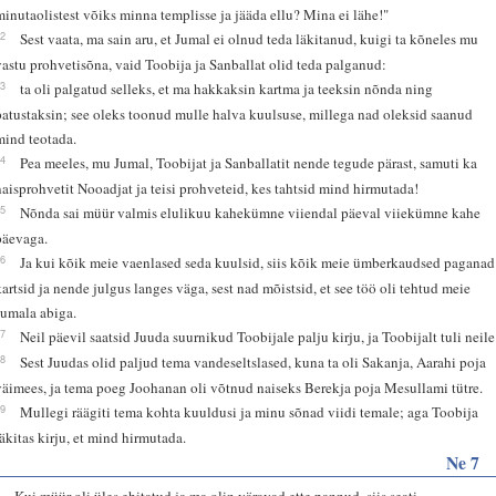
minutaolistest võiks minna templisse ja jääda ellu? Mina ei lähe!"
12
Sest vaata, ma sain aru, et Jumal ei olnud teda läkitanud, kuigi ta kõneles mu
vastu prohvetisõna, vaid Toobija ja Sanballat olid teda palganud:
13
ta oli palgatud selleks, et ma hakkaksin kartma ja teeksin nõnda ning
patustaksin; see oleks toonud mulle halva kuulsuse, millega nad oleksid saanud
mind teotada.
14
Pea meeles, mu Jumal, Toobijat ja Sanballatit nende tegude pärast, samuti ka
naisprohvetit Nooadjat ja teisi prohveteid, kes tahtsid mind hirmutada!
15
Nõnda sai müür valmis elulikuu kahekümne viiendal päeval viiekümne kahe
päevaga.
16
Ja kui kõik meie vaenlased seda kuulsid, siis kõik meie ümberkaudsed paganad
kartsid ja nende julgus langes väga, sest nad mõistsid, et see töö oli tehtud meie
Jumala abiga.
17
Neil päevil saatsid Juuda suurnikud Toobijale palju kirju, ja Toobijalt tuli neile
18
Sest Juudas olid paljud tema vandeseltslased, kuna ta oli Sakanja, Aarahi poja
väimees, ja tema poeg Joohanan oli võtnud naiseks Berekja poja Mesullami tütre.
19
Mullegi räägiti tema kohta kuuldusi ja minu sõnad viidi temale; aga Toobija
läkitas kirju, et mind hirmutada.
Ne 7
1
Kui müür oli üles ehitatud ja ma olin väravad ette pannud, siis seati