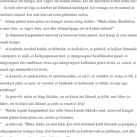
põletatakse ära tulega, sest vägev on Issand Jumal, kes on mõistnud kohut tema üle!
9
Ja teda uluvad taga ja kaebavad ilmamaa kuningad, kes temaga on hooranud ja
toredasti elanud, kui nad näevad tema põlemise suitsu,
10
hirmu pärast tema piina ees kaugel seistes ning öeldes: "Häda, häda, Baabülon,
sa suur linn, sa vägev linn, sest ühe silmapilguga on su kohus tulnud!"
11
Ja ilmamaa kaupmehed nutavad ja leinavad tema pärast, sest keegi ei osta enam
nende kaupa:
12
ei kaubaks toodud kulda, ei hõbedat, ei kalliskive, ei pärleid, ei kallist lõuendit
ei purpurit, ei siidi, ei helkjaspunast riiet, ei mingisugust healõhnalist puud, ei
mingisugust elevandiluust riista ega mingisugust kallimast puust riista, ei vasest, ei
rauast ega marmorkivist riista,
13
ei kaneeli, ei juuksevõiet, ei suitsutusrohte, ei salvi, ei viirukit, ei viina, ei õli, e
peenikest jahu, ei nisu, ei veiseid, ei lambaid, ei hobuseid, ei tõldu, ei orje ega
inimhingi!
14
Ja puuvili, mida su hing ihaldas, on su käest ära läinud, ja kõik, mis lihav ja
läikiv, on su käest ära läinud, ja seda sa enam ei leia!
15
Nende asjade kaupmehed, kes selle linna kaudu rikkaks said, seisavad kaugel
hirmu pärast tema piina ees, nuttes ja leinates,
16
ja ütlevad: "Häda, häda, sa suur linn, kes olid riietatud kalli lõuendi ja purpuri j
helkjaspunase riidega ning olid ilustatud kulla ja kalliskivide ja pärlitega, sest ühe