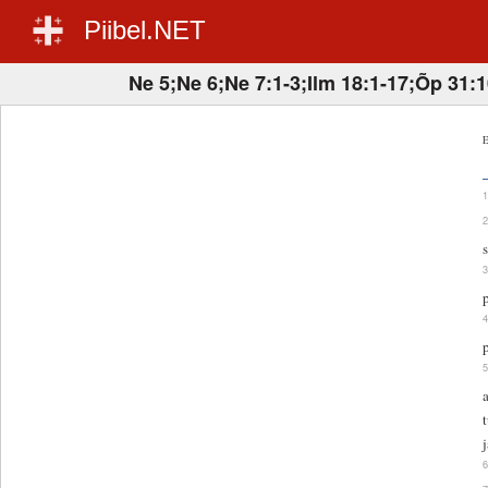
Piibel.NET
Ne 5;Ne 6;Ne 7:1-3;Ilm 18:1-17;Õp 31:
E