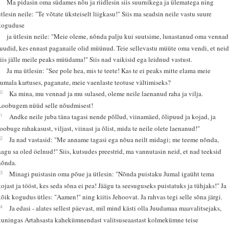
7
Ma pidasin oma südames nõu ja riidlesin siis suurnikega ja ülematega ning
ütlesin neile: "Te võtate üksteiselt liigkasu!" Siis ma seadsin neile vastu suure
koguduse
8
ja ütlesin neile: "Meie oleme, nõnda palju kui suutsime, lunastanud oma vennad
juudid, kes ennast paganaile olid müünud. Teie sellevastu müüte oma vendi, et nei
siis jälle meile peaks müüdama!" Siis nad vaikisid ega leidnud vastust.
9
Ja ma ütlesin: "See pole hea, mis te teete! Kas te ei peaks mitte elama meie
Jumala kartuses, paganate, meie vaenlaste teotuse vältimiseks?
10
Ka mina, mu vennad ja mu sulased, oleme neile laenanud raha ja vilja.
Loobugem nüüd selle nõudmisest!
11
Andke neile juba täna tagasi nende põllud, viinamäed, õlipuud ja kojad, ja
loobuge rahakasust, viljast, viinast ja õlist, mida te neile olete laenanud!"
12
Ja nad vastasid: "Me anname tagasi ega nõua neilt midagi; me teeme nõnda,
nagu sa oled öelnud!" Siis, kutsudes preestrid, ma vannutasin neid, et nad teeksid
nõnda.
13
Minagi puistasin oma põue ja ütlesin: "Nõnda puistaku Jumal igaüht tema
kojast ja tööst, kes seda sõna ei pea! Jäägu ta seesuguseks puistatuks ja tühjaks!" Ja
kõik kogudus ütles: "Aamen!" ning kiitis Jehoovat. Ja rahvas tegi selle sõna järgi.
14
Ja edasi - alates sellest päevast, mil mind kästi olla Juudamaa maavalitsejaks,
kuningas Artahsasta kahekümnendast valitsuseaastast kolmekümne teise