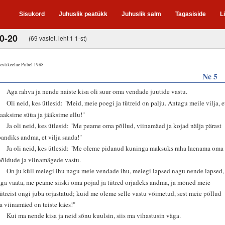
Sisukord
Juhuslik peatükk
Juhuslik salm
Tagasiside
L
10-20
(69 vastet, leht 1 1-st)
estikeelne Piibel 1968
Ne 5
1
Aga rahva ja nende naiste kisa oli suur oma vendade juutide vastu.
2
Oli neid, kes ütlesid: "Meid, meie poegi ja tütreid on palju. Antagu meile vilja, e
saaksime süüa ja jääksime ellu!"
3
Ja oli neid, kes ütlesid: "Me peame oma põllud, viinamäed ja kojad nälja pärast
pandiks andma, et vilja saada!"
4
Ja oli neid, kes ütlesid: "Me oleme pidanud kuninga maksuks raha laenama oma
põldude ja viinamägede vastu.
5
On ju küll meiegi ihu nagu meie vendade ihu, meiegi lapsed nagu nende lapsed,
aga vaata, me peame siiski oma pojad ja tütred orjadeks andma, ja mõned meie
tütreist ongi juba orjastatud; kuid me oleme selle vastu võimetud, sest meie põllud
ja viinamäed on teiste käes!"
6
Kui ma nende kisa ja neid sõnu kuulsin, siis ma vihastusin väga.