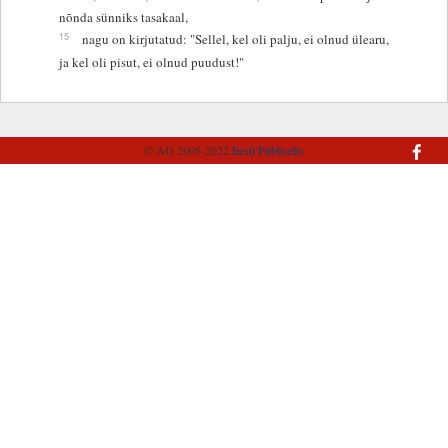
nõnda sünniks tasakaal,
15
nagu on kirjutatud: "Sellel, kel oli palju, ei olnud ülearu,
ja kel oli pisut, ei olnud puudust!"
© AD 2005-2022
Eesti Piibliselts