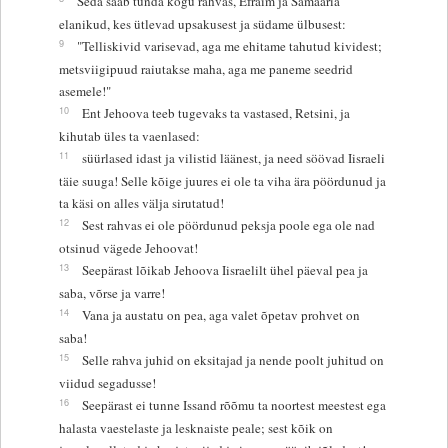
Seda saab tunda kogu rahvas, Efraim ja Samaaria
elanikud, kes ütlevad upsakusest ja südame ülbusest:
9
"Telliskivid varisevad, aga me ehitame tahutud kividest;
metsviigipuud raiutakse maha, aga me paneme seedrid
asemele!"
10
Ent Jehoova teeb tugevaks ta vastased, Retsini, ja
kihutab üles ta vaenlased:
11
süürlased idast ja vilistid läänest, ja need söövad Iisraeli
täie suuga! Selle kõige juures ei ole ta viha ära pöördunud ja
ta käsi on alles välja sirutatud!
12
Sest rahvas ei ole pöördunud peksja poole ega ole nad
otsinud vägede Jehoovat!
13
Seepärast lõikab Jehoova Iisraelilt ühel päeval pea ja
saba, võrse ja varre!
14
Vana ja austatu on pea, aga valet õpetav prohvet on
saba!
15
Selle rahva juhid on eksitajad ja nende poolt juhitud on
viidud segadusse!
16
Seepärast ei tunne Issand rõõmu ta noortest meestest ega
halasta vaestelaste ja lesknaiste peale; sest kõik on