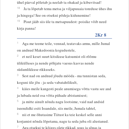
ühel päeval põletab ja neelab ta ohakad ja kibuvitsad!
18
Ja ta lõpetab tema metsa ja viljapuuaia toreduse ühes ihu
ja hingega! See on otsekui põdeja kidunemine!
19
Pisut jääb siis üle ta metsapuudest: poisike võib need
kirja panna!
2Kr 8
1
Aga me teeme teile, vennad, teatavaks armu, mille Jumal
on andnud Makedoonia kogudustele,
2
et neil keset suurt kitsikuse katsumist oli rõõmu
ülikülluses ja nende põhjatu vaesus kasvas nende
südamlikkuse rikkuseks.
3
Sest nad on andnud jõudu mööda - ma tunnistan seda,
koguni üle jõu - ja seda vabatahtlikult,
4
käies meile kangesti peale anumisega võtta vastu see and
ja lubada neid osa võtta pühade abistamisest;
5
ja mitte ainult nõnda nagu lootsime, vaid nad andsid
iseendidki esiti Issandale, siis meile, Jumala tahtel,
6
nii et me õhutasime Tiitust ka teie keskel selle anni
korjamist nõnda lõpetama, nagu ta seda juba oli alustanud.
7
Aga otsekui te kõiges olete rikkad, usus ja sõnas ja