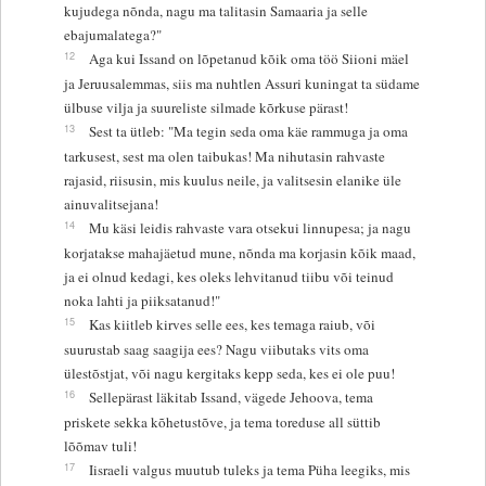
kujudega nõnda, nagu ma talitasin Samaaria ja selle
ebajumalatega?"
12
Aga kui Issand on lõpetanud kõik oma töö Siioni mäel
ja Jeruusalemmas, siis ma nuhtlen Assuri kuningat ta südame
ülbuse vilja ja suureliste silmade kõrkuse pärast!
13
Sest ta ütleb: "Ma tegin seda oma käe rammuga ja oma
tarkusest, sest ma olen taibukas! Ma nihutasin rahvaste
rajasid, riisusin, mis kuulus neile, ja valitsesin elanike üle
ainuvalitsejana!
14
Mu käsi leidis rahvaste vara otsekui linnupesa; ja nagu
korjatakse mahajäetud mune, nõnda ma korjasin kõik maad,
ja ei olnud kedagi, kes oleks lehvitanud tiibu või teinud
noka lahti ja piiksatanud!"
15
Kas kiitleb kirves selle ees, kes temaga raiub, või
suurustab saag saagija ees? Nagu viibutaks vits oma
ülestõstjat, või nagu kergitaks kepp seda, kes ei ole puu!
16
Sellepärast läkitab Issand, vägede Jehoova, tema
priskete sekka kõhetustõve, ja tema toreduse all süttib
lõõmav tuli!
17
Iisraeli valgus muutub tuleks ja tema Püha leegiks, mis