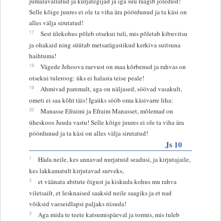
jumalavallatud ja kurjategijad ja iga suu räägib jõledust!
Selle kõige juures ei ole ta viha ära pöördunud ja ta käsi on
alles välja sirutatud!
17
Sest ülekohus põleb otsekui tuli, mis põletab kibuvitsu
ja ohakaid ning süütab metsarägastikud kerkiva suitsuna
haihtuma!
18
Vägede Jehoova raevust on maa kõrbenud ja rahvas on
otsekui tuleroog: üks ei halasta teise peale!
19
Ahmivad paremalt, aga on näljased, söövad vasakult,
ometi ei saa kõht täis! Igaüks sööb oma käsivarre liha:
20
Manasse Efraimi ja Efraim Manasset, mõlemad on
üheskoos Juuda vastu! Selle kõige juures ei ole ta viha ära
pöördunud ja ta käsi on alles välja sirutatud!
Js 10
1
Häda neile, kes annavad nurjatuid seadusi, ja kirjutajaile,
kes lakkamatult kirjutavad surveks,
2
et väänata abitute õigust ja kiskuda kohus mu rahva
viletsailt, et lesknaised saaksid neile saagiks ja et nad
võiksid vaeseidlapsi paljaks riisuda!
3
Aga mida te teete katsumispäeval ja tormis, mis tuleb