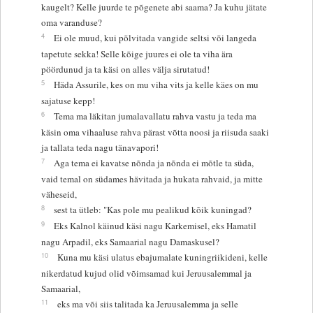
kaugelt? Kelle juurde te põgenete abi saama? Ja kuhu jätate
oma varanduse?
4
Ei ole muud, kui põlvitada vangide seltsi või langeda
tapetute sekka! Selle kõige juures ei ole ta viha ära
pöördunud ja ta käsi on alles välja sirutatud!
5
Häda Assurile, kes on mu viha vits ja kelle käes on mu
sajatuse kepp!
6
Tema ma läkitan jumalavallatu rahva vastu ja teda ma
käsin oma vihaaluse rahva pärast võtta noosi ja riisuda saaki
ja tallata teda nagu tänavapori!
7
Aga tema ei kavatse nõnda ja nõnda ei mõtle ta süda,
vaid temal on südames hävitada ja hukata rahvaid, ja mitte
väheseid,
8
sest ta ütleb: "Kas pole mu pealikud kõik kuningad?
9
Eks Kalnol käinud käsi nagu Karkemisel, eks Hamatil
nagu Arpadil, eks Samaarial nagu Damaskusel?
10
Kuna mu käsi ulatus ebajumalate kuningriikideni, kelle
nikerdatud kujud olid võimsamad kui Jeruusalemmal ja
Samaarial,
11
eks ma või siis talitada ka Jeruusalemma ja selle