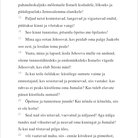
pahanduskaljuks mõlemaile Iisraeli kodadele, lõksuks ja
püüdepaelaks Jeruusalemma elanikele!
15
Paljud neist komistavad, langevad ja vigastavad endid,
püütakse kinni ja võetakse vangi!
16
Seo kinni tunnistus, pitserda õpetus mu õpilastes!
17
Mina aga ootan Jehoovat, kes peidab oma palge Jaakobi
soo eest, ja loodan tema peale!
18
Vaata, mina ja lapsed, keda Jehoova mulle on andnud,
oleme tunnustähtedeks ja endemärkideks Iisraelis vägede
Jehoovalt, kes elab Siioni mäel!
19
Ja kui teile öeldakse: küsitlege surnute vaime ja
ennustajaid, kes sosistavad ja pomisevad, siis vastake: kas
rahvas ei peaks küsitlema oma Jumalat? Kas tuleb elavate
pärast küsitleda surnuid?
20
Õpetuse ja tunnistuse juurde! Kui nõnda ei kõnelda, siis
ei ole koitu!
21
Seal nad siis uitavad, vaevatud ja näljased! Aga nälga
tundes nad vihastuvad ja neavad oma kuningat ja Jumalat!
Ja kui nad tõstavad pilgu üles,
22
või vaatavad maha, siis - ennäe kitsikust ja pimedust,