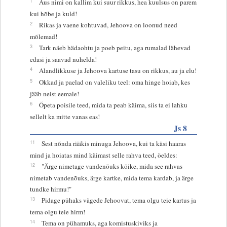
1
Aus nimi on kallim kui suur rikkus, hea kuulsus on parem
kui hõbe ja kuld!
2
Rikas ja vaene kohtuvad, Jehoova on loonud need
mõlemad!
3
Tark näeb hädaohtu ja poeb peitu, aga rumalad lähevad
edasi ja saavad nuhelda!
4
Alandlikkuse ja Jehoova kartuse tasu on rikkus, au ja elu!
5
Okkad ja paelad on valeliku teel: oma hinge hoiab, kes
jääb neist eemale!
6
Õpeta poisile teed, mida ta peab käima, siis ta ei lahku
sellelt ka mitte vanas eas!
Js 8
11
Sest nõnda rääkis minuga Jehoova, kui ta käsi haaras
mind ja hoiatas mind käimast selle rahva teed, öeldes:
12
"Ärge nimetage vandenõuks kõike, mida see rahvas
nimetab vandenõuks, ärge kartke, mida tema kardab, ja ärge
tundke hirmu!"
13
Pidage pühaks vägede Jehoovat, tema olgu teie kartus ja
tema olgu teie hirm!
14
Tema on pühamuks, aga komistuskiviks ja