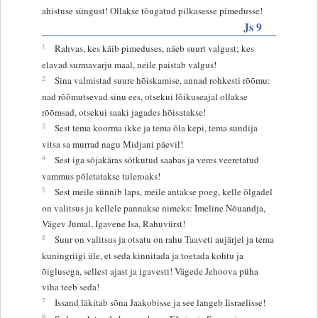
ahistuse süngust! Ollakse tõugatud pilkasesse pimedusse!
Js 9
1
Rahvas, kes käib pimeduses, näeb suurt valgust; kes
elavad surmavarju maal, neile paistab valgus!
2
Sina valmistad suure hõiskamise, annad rohkesti rõõmu:
nad rõõmutsevad sinu ees, otsekui lõikuseajal ollakse
rõõmsad, otsekui saaki jagades hõisatakse!
3
Sest tema koorma ikke ja tema õla kepi, tema sundija
vitsa sa murrad nagu Midjani päevil!
4
Sest iga sõjakäras sõtkutud saabas ja veres veeretatud
vammus põletatakse tuleroaks!
5
Sest meile sünnib laps, meile antakse poeg, kelle õlgadel
on valitsus ja kellele pannakse nimeks: Imeline Nõuandja,
Vägev Jumal, Igavene Isa, Rahuvürst!
6
Suur on valitsus ja otsatu on rahu Taaveti aujärjel ja tema
kuningriigi üle, et seda kinnitada ja toetada kohtu ja
õiglusega, sellest ajast ja igavesti! Vägede Jehoova püha
viha teeb seda!
7
Issand läkitab sõna Jaakobisse ja see langeb Iisraelisse!
8