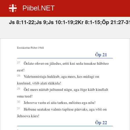
Piibel.NET
Js 8:11-22;Js 9;Js 10:1-19;2Kr 8:1-15;Õp 21:27-3
Eestikeelne Piibel 1968
Õp 21
27
Õelate ohver on jäledus, eriti kui seda tuuakse häbiteo
eest!
28
Valetunnistaja hukkub, aga mees, kes midagi on
kuulnud, võib alati rääkida!
29
Õel mees näitab jultunud nägu, aga õige käib kindlalt
oma teed!
30
Jehoova vastu ei aita tarkus, mõistus ega nõu!
31
Hobune seatakse valmis tapluse päevaks, aga võit on
Jehoova käes!
Õp 22