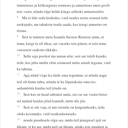
tunnetuses ja kõiksuguses usinuses ja armastuses meie poolt
teie vastu, nõnda olge helde käega selleski armastustöös.
8
Ma ei ütle seda käskides, vaid seades teiste usinust teile
eeskujuks, ma tahaksin teada saada, kas teiegi armastus on
tõsine.
9
Sest te tunnete meie Issanda Jeesuse Kristuse armu, et
tema, kuigi ta oli rikas, sai vaeseks teie pärast, et teie tema
vaesusest saaksite rikkaks.
10
Selle asja poolest ma annan nõu; sest see tuleb kasuks
teile, kes juba mullu olite esimesed mitte ainult tegema, vaid
ka tahtma.
11
Aga nüüd viige ka täide oma tegemine, et nõnda nagu
teil oli himu tahta, nõnda te ka lõpetaksite oma teo,
sedamööda kuidas teil jõudu on.
12
Sest kui on head tahtmist anda, siis on see vastuvõetav
sel määral kuidas jõud kannab, mitte üle jõu.
13
Sest ei ole vaja, et mis teistele on kergenduseks, teile
oleks koormaks, vaid tasakaalustuseks
14
nende puudusele olgu see, mida teil praegusel ajal on
ülearu, et ka see, mida neil on ülearu, aitaks teie puudust ja