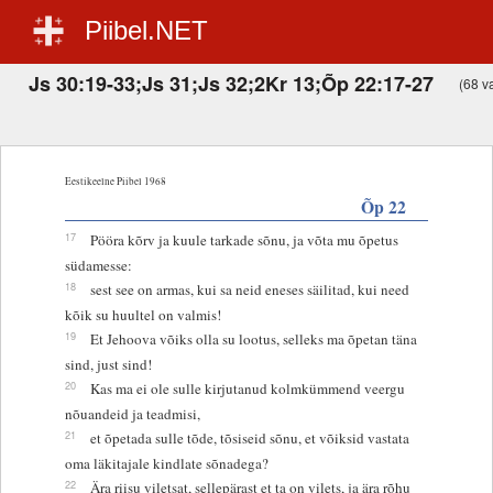
Piibel.NET
Js 30:19-33;Js 31;Js 32;2Kr 13;Õp 22:17-27
(68 va
Eestikeelne Piibel 1968
Õp 22
17
Pööra kõrv ja kuule tarkade sõnu, ja võta mu õpetus
südamesse:
18
sest see on armas, kui sa neid eneses säilitad, kui need
kõik su huultel on valmis!
19
Et Jehoova võiks olla su lootus, selleks ma õpetan täna
sind, just sind!
20
Kas ma ei ole sulle kirjutanud kolmkümmend veergu
nõuandeid ja teadmisi,
21
et õpetada sulle tõde, tõsiseid sõnu, et võiksid vastata
oma läkitajale kindlate sõnadega?
22
Ära riisu viletsat, sellepärast et ta on vilets, ja ära rõhu