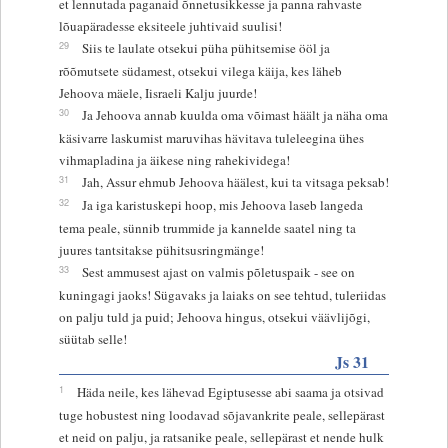
et lennutada paganaid õnnetusikkesse ja panna rahvaste
lõuapäradesse eksiteele juhtivaid suulisi!
29
Siis te laulate otsekui püha pühitsemise ööl ja
rõõmutsete südamest, otsekui vilega käija, kes läheb
Jehoova mäele, Iisraeli Kalju juurde!
30
Ja Jehoova annab kuulda oma võimast häält ja näha oma
käsivarre laskumist maruvihas hävitava tuleleegina ühes
vihmapladina ja äikese ning rahekividega!
31
Jah, Assur ehmub Jehoova häälest, kui ta vitsaga peksab!
32
Ja iga karistuskepi hoop, mis Jehoova laseb langeda
tema peale, sünnib trummide ja kannelde saatel ning ta
juures tantsitakse pühitsusringmänge!
33
Sest ammusest ajast on valmis põletuspaik - see on
kuningagi jaoks! Sügavaks ja laiaks on see tehtud, tuleriidas
on palju tuld ja puid; Jehoova hingus, otsekui väävlijõgi,
süütab selle!
Js 31
1
Häda neile, kes lähevad Egiptusesse abi saama ja otsivad
tuge hobustest ning loodavad sõjavankrite peale, sellepärast
et neid on palju, ja ratsanike peale, sellepärast et nende hulk