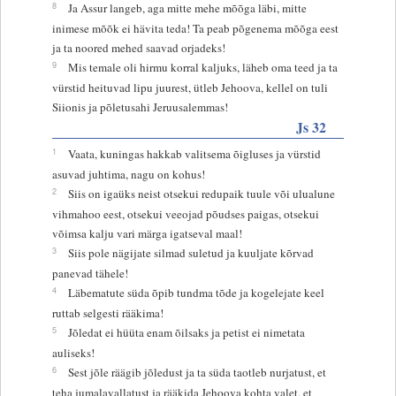
8
Ja Assur langeb, aga mitte mehe mõõga läbi, mitte
inimese mõõk ei hävita teda! Ta peab põgenema mõõga eest
ja ta noored mehed saavad orjadeks!
9
Mis temale oli hirmu korral kaljuks, läheb oma teed ja ta
vürstid heituvad lipu juurest, ütleb Jehoova, kellel on tuli
Siionis ja põletusahi Jeruusalemmas!
Js 32
1
Vaata, kuningas hakkab valitsema õigluses ja vürstid
asuvad juhtima, nagu on kohus!
2
Siis on igaüks neist otsekui redupaik tuule või ulualune
vihmahoo eest, otsekui veeojad põudses paigas, otsekui
võimsa kalju vari märga igatseval maal!
3
Siis pole nägijate silmad suletud ja kuuljate kõrvad
panevad tähele!
4
Läbematute süda õpib tundma tõde ja kogelejate keel
ruttab selgesti rääkima!
5
Jõledat ei hüüta enam õilsaks ja petist ei nimetata
auliseks!
6
Sest jõle räägib jõledust ja ta süda taotleb nurjatust, et
teha jumalavallatust ja rääkida Jehoova kohta valet, et