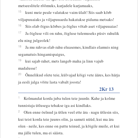
metseeslitele rõõmuks, karjadele karjamaaks,
15
kuni meie peale valatakse vaim ülalt! Siis saab kõrb
viljapuuaiaks ja viljapuuaeda hakatakse pidama metsaks!
16
Siis elab õigus kõrbes ja õiglus võtab aset viljapuuaias!
17
Ja õigluse vili on rahu, õigluse tulemuseks püsiv rahulik
elu ning julgeolek!
18
Ja mu rahvas elab rahu eluasemes, kindlais elamuis ning
segamatuis hingamispaigus,
19
kui sajab rahet, mets langeb maha ja linn vajub
madalusse!
20
Õnnelikud olete teie, külvajad kõigi vete ääres, kes härja
ja eesli jalga võite lasta vabalt joosta!
2Kr 13
1
Kolmandat korda juba tulen teie juurde. Kahe ja kolme
tunnistaja ütlusega tehakse iga asi kindlaks.
2
Olen enne öelnud ja ütlen veel ette ära - nagu ütlesin siis,
kui teist korda teie juures olin, ja samuti nüüd, kui ma ära
olen - neile, kes enne on pattu teinud, ja kõigile muile, et kui
ma jälle tulen, ma ei säästa.