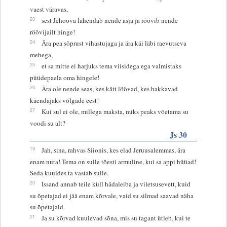
vaest väravas,
23
sest Jehoova lahendab nende asja ja röövib nende
röövijailt hinge!
24
Ära pea sõprust vihastujaga ja ära käi läbi raevutseva
mehega,
25
et sa mitte ei harjuks tema viisidega ega valmistaks
püüdepaela oma hingele!
26
Ära ole nende seas, kes kätt löövad, kes hakkavad
käendajaks võlgade eest!
27
Kui sul ei ole, millega maksta, miks peaks võetama su
voodi su alt?
Js 30
19
Jah, sina, rahvas Siionis, kes elad Jeruusalemmas, ära
enam nuta! Tema on sulle tõesti armuline, kui sa appi hüüad!
Seda kuuldes ta vastab sulle.
20
Issand annab teile küll hädaleiba ja viletsusevett, kuid
su õpetajad ei jää enam kõrvale, vaid su silmad saavad näha
su õpetajaid.
21
Ja su kõrvad kuulevad sõna, mis su tagant ütleb, kui te