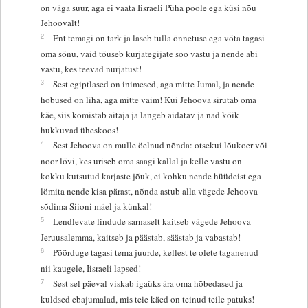
on väga suur, aga ei vaata Iisraeli Püha poole ega küsi nõu
Jehoovalt!
2
Ent temagi on tark ja laseb tulla õnnetuse ega võta tagasi
oma sõnu, vaid tõuseb kurjategijate soo vastu ja nende abi
vastu, kes teevad nurjatust!
3
Sest egiptlased on inimesed, aga mitte Jumal, ja nende
hobused on liha, aga mitte vaim! Kui Jehoova sirutab oma
käe, siis komistab aitaja ja langeb aidatav ja nad kõik
hukkuvad üheskoos!
4
Sest Jehoova on mulle öelnud nõnda: otsekui lõukoer või
noor lõvi, kes uriseb oma saagi kallal ja kelle vastu on
kokku kutsutud karjaste jõuk, ei kohku nende hüüdeist ega
lömita nende kisa pärast, nõnda astub alla vägede Jehoova
sõdima Siioni mäel ja künkal!
5
Lendlevate lindude sarnaselt kaitseb vägede Jehoova
Jeruusalemma, kaitseb ja päästab, säästab ja vabastab!
6
Pöörduge tagasi tema juurde, kellest te olete taganenud
nii kaugele, Iisraeli lapsed!
7
Sest sel päeval viskab igaüks ära oma hõbedased ja
kuldsed ebajumalad, mis teie käed on teinud teile patuks!