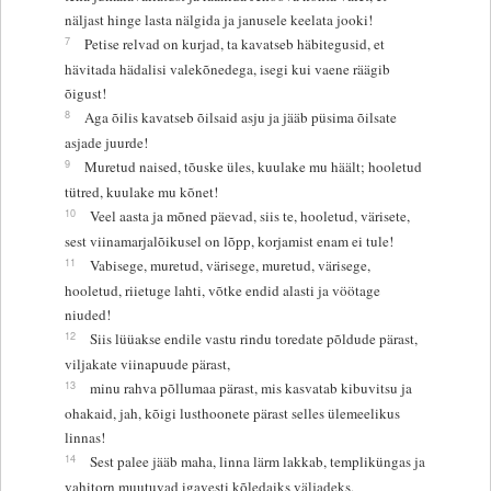
näljast hinge lasta nälgida ja janusele keelata jooki!
7
Petise relvad on kurjad, ta kavatseb häbitegusid, et
hävitada hädalisi valekõnedega, isegi kui vaene räägib
õigust!
8
Aga õilis kavatseb õilsaid asju ja jääb püsima õilsate
asjade juurde!
9
Muretud naised, tõuske üles, kuulake mu häält; hooletud
tütred, kuulake mu kõnet!
10
Veel aasta ja mõned päevad, siis te, hooletud, värisete,
sest viinamarjalõikusel on lõpp, korjamist enam ei tule!
11
Vabisege, muretud, värisege, muretud, värisege,
hooletud, riietuge lahti, võtke endid alasti ja vöötage
niuded!
12
Siis lüüakse endile vastu rindu toredate põldude pärast,
viljakate viinapuude pärast,
13
minu rahva põllumaa pärast, mis kasvatab kibuvitsu ja
ohakaid, jah, kõigi lusthoonete pärast selles ülemeelikus
linnas!
14
Sest palee jääb maha, linna lärm lakkab, templiküngas ja
vahitorn muutuvad igavesti kõledaiks väljadeks,