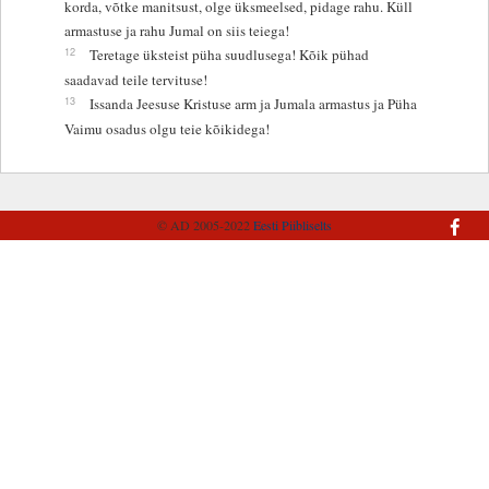
korda, võtke manitsust, olge üksmeelsed, pidage rahu. Küll
armastuse ja rahu Jumal on siis teiega!
12
Teretage üksteist püha suudlusega! Kõik pühad
saadavad teile tervituse!
13
Issanda Jeesuse Kristuse arm ja Jumala armastus ja Püha
Vaimu osadus olgu teie kõikidega!
© AD 2005-2022
Eesti Piibliselts