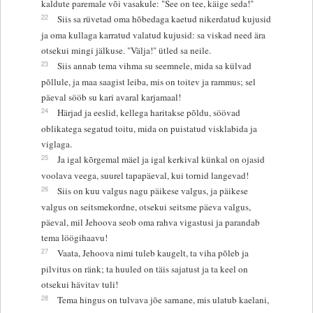
kaldute paremale või vasakule: "See on tee, käige seda!"
22
Siis sa rüvetad oma hõbedaga kaetud nikerdatud kujusid
ja oma kullaga karratud valatud kujusid: sa viskad need ära
otsekui mingi jälkuse. "Välja!" ütled sa neile.
23
Siis annab tema vihma su seemnele, mida sa külvad
põllule, ja maa saagist leiba, mis on toitev ja rammus; sel
päeval sööb su kari avaral karjamaal!
24
Härjad ja eeslid, kellega haritakse põldu, söövad
oblikatega segatud toitu, mida on puistatud visklabida ja
viglaga.
25
Ja igal kõrgemal mäel ja igal kerkival künkal on ojasid
voolava veega, suurel tapapäeval, kui tornid langevad!
26
Siis on kuu valgus nagu päikese valgus, ja päikese
valgus on seitsmekordne, otsekui seitsme päeva valgus,
päeval, mil Jehoova seob oma rahva vigastusi ja parandab
tema löögihaavu!
27
Vaata, Jehoova nimi tuleb kaugelt, ta viha põleb ja
pilvitus on ränk; ta huuled on täis sajatust ja ta keel on
otsekui hävitav tuli!
28
Tema hingus on tulvava jõe sarnane, mis ulatub kaelani,