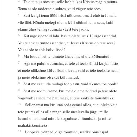
3
Te otsite ju tõestust selle kohta, kas Kristus räägib minus.
Tema ei ole nõder teie suhtes, vaid vägev teie sees.
4
Sest kuigi tema löödi risti nõtruses, ometi elab ta Jumala
väe läbi. Nõnda meiegi oleme küll nõdrad tema sees, kuid
elame ühes temaga Jumala väest teie jaoks.
5
Katsuge iseendid läbi, kas te olete usus. Uurige iseendid!
Või te ehk ei tunne iseendist, et Jeesus Kristus on teie sees?
Või ei ole te ehk kõlvulised?
6
Ma loodan, et te tunnete ära, et me ei ole kõlbmatud.
7
Aga me palume Jumalat, et teie ei teeks ühtki kurja, mitte
et meie näiksime kõlvulised olevat, vaid et teie teeksite head
ja meie oleksime otsekui kõlbmatud.
8
Sest me ei suuda midagi tõe vastu, vaid üksnes tõe poolt!
9
Sest me rõõmutseme, kui meie oleme nõdrad ja teie olete
vägevad; ja seda me palumegi, et teie saaksite täiuslikuks.
10
Sellepärast ma kirjutan seda eemal olles, et ei oleks vaja
teie juures olles olla range selle meelevalla järgi, mille
Issand on andnud minule koguduse ehitamiseks ja mitte
mahakiskumiseks.
11
Lõppeks, vennad, olge rõõmsad, seadke oma asjad