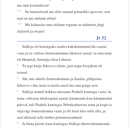
ära sinu korraldusist!
111
Su tunnistused ma olen saanud pärandiks igavesti, sest
nad on mu südame rõõm!
112
Ma käänasin oma südame tegema su määruste järgi
alaliselt ja otsani!
Jr 52
1
Sidkija oli kuningaks saades kakskümmend üks aastat
vana ja ta valitses Jeruusalemmas üksteist aastat; ta ema nimi
oli Hamutal, Jeremija tütar Libnast.
2
Ta tegi kurja Jehoova silmis, just nagu Joojakim oli
teinud.
3
Jah, mis sündis Jeruusalemmas ja Juudas, põhjustas
Jehoova viha, kuni ta heitis need ära oma palge eest.
4
Sidkija nimelt hakkas mässama Paabeli kuninga vastu. Ja
tema valitsuse üheksandal aastal, kümnenda kuu kümmendal
päeval, tuli Paabeli kuningas Nebukadnetsar, tema ja kogu ta
sõjavägi Jeruusalemma vastu ja lõi leeri üles selle alla; ja
nad ehitasid selle ümber piiramisseadmed.
5
Ja linna piirati kuni kuningas Sidkija üheteistkümnenda