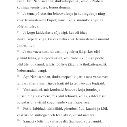
aastal, tuli Nebusaradan, ihukaitsepealik, kes oli Paabeli
kuninga teenistuses, Jeruusalemma.
13
Ja tema põletas ära Jehoova koja ja kuningakoja ning
kõik Jeruusalemma kojad; nimelt kõik suurnike kojad ta
põletas tulega.
14
Ja kogu kaldealaste sõjavägi, kes oli ühes
ihukaitsepealikuga, kiskus maha kõik Jeruusalemma müürid
ümberringi.
15
Ja osa vaesemast rahvast ning rahva jäägi, kes olid
jäänud linna, ja ülejooksikud, kes Paabeli kuninga poole
olid üle jooksnud, ja käsitööliste jäägi viis ihukaitsepealik
Nebusaradan vangi.
16
Aga Nebusaradan, ihukaitsepealik, jättis maa vaesemast
rahvast alles viinamägede harijaid ja teopäevade tegijaid.
17
Vasksambad, mis kuulusid Jehoova koja juurde, ja
alused ning vaskmere, mis olid Jehoova kojas, kaldealased
purustasid ja viisid kogu nende vase Paabelisse.
18
Potid, labidad, tahikäärid, piserdusnõud, kausid ja kõik
vaskriistad, millega peeti teenistust, võtsid nad ära.
19
Samuti võttis ihukaitsepealik ära liuad, sütepannid,