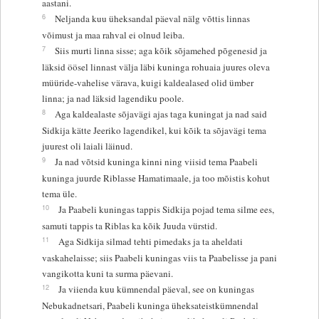
aastani.
6
Neljanda kuu üheksandal päeval nälg võttis linnas
võimust ja maa rahval ei olnud leiba.
7
Siis murti linna sisse; aga kõik sõjamehed põgenesid ja
läksid öösel linnast välja läbi kuninga rohuaia juures oleva
müüride-vahelise värava, kuigi kaldealased olid ümber
linna; ja nad läksid lagendiku poole.
8
Aga kaldealaste sõjavägi ajas taga kuningat ja nad said
Sidkija kätte Jeeriko lagendikel, kui kõik ta sõjavägi tema
juurest oli laiali läinud.
9
Ja nad võtsid kuninga kinni ning viisid tema Paabeli
kuninga juurde Riblasse Hamatimaale, ja too mõistis kohut
tema üle.
10
Ja Paabeli kuningas tappis Sidkija pojad tema silme ees,
samuti tappis ta Riblas ka kõik Juuda vürstid.
11
Aga Sidkija silmad tehti pimedaks ja ta aheldati
vaskahelaisse; siis Paabeli kuningas viis ta Paabelisse ja pani
vangikotta kuni ta surma päevani.
12
Ja viienda kuu kümnendal päeval, see on kuningas
Nebukadnetsari, Paabeli kuninga üheksateistkümnendal