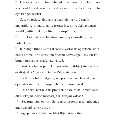
6
kui kuskil leidub laitmatu isik, ühe naise mees, kellel on
usklikud lapsed, nõnda et neile ei saa ette heita kõlvatut elu
ega kangekaelsust.
7
Sest koguduse ülevaataja peab olema kui Jumala
majapidaja, laitmatu, mitte isemeelne, mitte äkiline, mitte
joodik, mitte riiakas, mitte liigkasupüüdja,
8
vaid külalislahke, headuse armastaja, mõistlik, õige,
püha, kasin;
9
ta pidagu kinni ustavast sõnast vastavalt õpetusele, et ta
oleks võimeline niihästi manitsema terves õpetuses kui ka
kummutama vasturääkijate väited.
10
Sest on olemas palju kangekaelseid, tühja jutu mehi ja
eksitajaid, kõige enam ümberlõigatute seas,
11
kelle suu tuleb sulgeda, kes pööravad ära terved pered,
õpetades sündmatuid asju häbematu kasu pärast.
12
Üks neist, nende oma prohvet, on öelnud: "Kreetalased
on luiskajad, õelad loomad ja laisklejad vatsad!"
13
See tunnistus on tõsi. Sellepärast noomi neid valjusti, et
nad saaksid terveks usus
14
ega paneks tähele juutide tühje jutte ja tõest