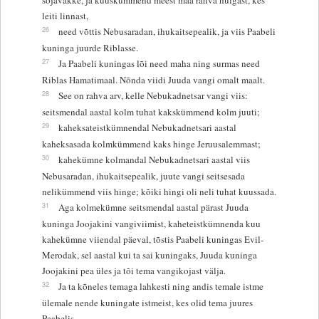
leiti linnast,
26
need võttis Nebusaradan, ihukaitsepealik, ja viis Paabeli
kuninga juurde Riblasse.
27
Ja Paabeli kuningas lõi need maha ning surmas need
Riblas Hamatimaal. Nõnda viidi Juuda vangi omalt maalt.
28
See on rahva arv, kelle Nebukadnetsar vangi viis:
seitsmendal aastal kolm tuhat kakskümmend kolm juuti;
29
kaheksateistkümnendal Nebukadnetsari aastal
kaheksasada kolmkümmend kaks hinge Jeruusalemmast;
30
kahekümne kolmandal Nebukadnetsari aastal viis
Nebusaradan, ihukaitsepealik, juute vangi seitsesada
nelikümmend viis hinge; kõiki hingi oli neli tuhat kuussada.
31
Aga kolmekümne seitsmendal aastal pärast Juuda
kuninga Joojakini vangiviimist, kaheteistkümnenda kuu
kahekümne viiendal päeval, tõstis Paabeli kuningas Evil-
Merodak, sel aastal kui ta sai kuningaks, Juuda kuninga
Joojakini pea üles ja tõi tema vangikojast välja.
32
Ja ta kõneles temaga lahkesti ning andis temale istme
ülemale nende kuningate istmeist, kes olid tema juures
Paabelis.