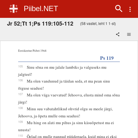
Piibel.NET
Jr 52;Tt 1;Ps 119:105-112
(58 vastet, leht 1 1-st)
Eestikeelne Piibel 1968
Ps 119
105
Sinu sõna on mu jalale lambiks ja valguseks mu
jalgteel!
106
Ma olen vandunud ja täidan seda, et ma pean sinu
õiguse seadusi!
107
Ma olen väga vaevatud! Jehoova, elusta mind oma sõna
järgi!
108
Minu suu vabatahtlikud ohvrid olgu su meele järgi,
Jehoova, ja õpeta mulle oma seadusi!
109
Mu hing on alati mu pihus ja sinu käsuõpetust ma ei
unusta!
110
Õelad on mulle pannud püüdepaela, kuid mina ei eksi