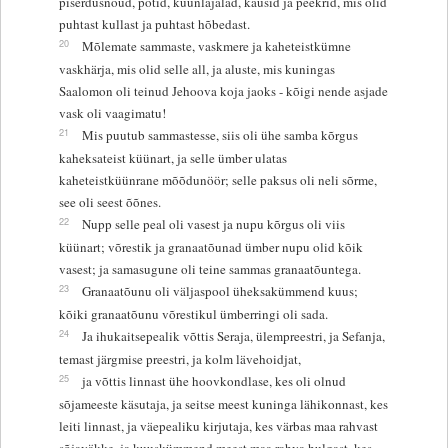
piserdusnõud, potid, küünlajalad, kausid ja peekrid, mis olid
puhtast kullast ja puhtast hõbedast.
20
Mõlemate sammaste, vaskmere ja kaheteistkümne
vaskhärja, mis olid selle all, ja aluste, mis kuningas
Saalomon oli teinud Jehoova koja jaoks - kõigi nende asjade
vask oli vaagimatu!
21
Mis puutub sammastesse, siis oli ühe samba kõrgus
kaheksateist küünart, ja selle ümber ulatas
kaheteistküünrane mõõdunöör; selle paksus oli neli sõrme,
see oli seest õõnes.
22
Nupp selle peal oli vasest ja nupu kõrgus oli viis
küünart; võrestik ja granaatõunad ümber nupu olid kõik
vasest; ja samasugune oli teine sammas granaatõuntega.
23
Granaatõunu oli väljaspool üheksakümmend kuus;
kõiki granaatõunu võrestikul ümberringi oli sada.
24
Ja ihukaitsepealik võttis Seraja, ülempreestri, ja Sefanja,
temast järgmise preestri, ja kolm lävehoidjat,
25
ja võttis linnast ühe hoovkondlase, kes oli olnud
sõjameeste käsutaja, ja seitse meest kuninga lähikonnast, kes
leiti linnast, ja väepealiku kirjutaja, kes värbas maa rahvast
sõjaväkke, ja kuuskümmend meest maa rahva hulgast, kes