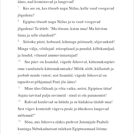
ääres, nad komistavad ja langevad!
7
Kes see on, kes tõuseb nagu Niilus, kelle veed voogavad
jõgedena?
8
Egiptus tõuseb nagu Niilus ja ta veed voogavad
jõgedena! Ta ütleb: "Ma tõusen, katan maa! Ma hävitan
linna ja selle elanikud!"
9
Sööstke püsti, hobused, kihutage pööraselt, sõjavankrid!
Minge välja, võitlejad: etiooplased ja puudid, kilbikandjad,
ja luudid, vilunud ammuvinnastajad!
10
See päev on Issandal, vägede Jehooval, kättemaksupäev
oma vaenlastele kättemaksmiseks! Mõõk sööb, küllastub ja
joobub nende verest; sest Issandal, vägede Jehooval on
tapaohver põhjamaal Frati jõe ääres!
11
Mine üles Gileadi ja võta vaiku, neitsi, Egiptuse tütar!
Asjata tarvitad palju ravimeid - sinul ei ole paranemist!
12
Rahvad kuulevad su hüüdu ja su hädakisa täidab maa!
Sest vägev komistab vägeva peale ja üheskoos langevad
mõlemad!"
13
Sõna, mis Jehoova rääkis prohvet Jeremijale Paabeli
kuninga Nebukadnetsari tulekust Egiptusemaad lööma: