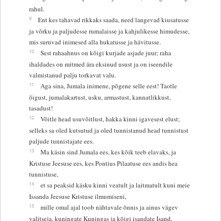
rahul.
9
Ent kes tahavad rikkaks saada, need langevad kiusatusse
ja võrku ja paljudesse rumalaisse ja kahjulikesse himudesse,
mis suruvad inimesed alla hukatusse ja hävitusse.
10
Sest rahaahnus on kõigi kurjade asjade juur; raha
ihaldades on mitmed ära eksinud usust ja on iseendile
valmistanud palju torkavat valu.
11
Aga sina, Jumala inimene, põgene selle eest! Taotle
õigust, jumalakartust, usku, armastust, kannatlikkust,
tasadust!
12
Võitle head usuvõitlust, hakka kinni igavesest elust;
selleks sa oled kutsutud ja oled tunnistanud head tunnistust
paljude tunnistajate ees.
13
Ma käsin sind Jumala ees, kes kõik teeb elavaks, ja
Kristuse Jeesuse ees, kes Pontius Pilaatuse ees andis hea
tunnistuse,
14
et sa peaksid käsku kinni veatult ja laitmatult kuni meie
Issanda Jeesuse Kristuse ilmumiseni,
15
mille omal ajal toob nähtavale õnnis ja ainus vägev
valitseja, kuningate Kuningas ja kõigi isandate Isand,