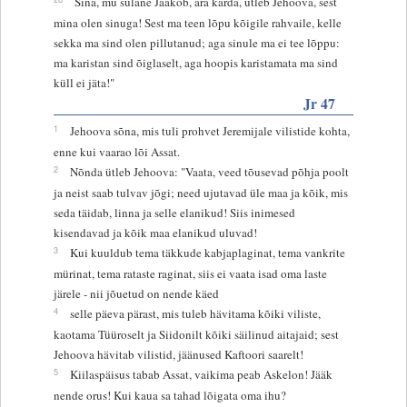
Sina, mu sulane Jaakob, ära karda, ütleb Jehoova, sest
mina olen sinuga! Sest ma teen lõpu kõigile rahvaile, kelle
sekka ma sind olen pillutanud; aga sinule ma ei tee lõppu:
ma karistan sind õiglaselt, aga hoopis karistamata ma sind
küll ei jäta!"
Jr 47
1
Jehoova sõna, mis tuli prohvet Jeremijale vilistide kohta,
enne kui vaarao lõi Assat.
2
Nõnda ütleb Jehoova: "Vaata, veed tõusevad põhja poolt
ja neist saab tulvav jõgi; need ujutavad üle maa ja kõik, mis
seda täidab, linna ja selle elanikud! Siis inimesed
kisendavad ja kõik maa elanikud uluvad!
3
Kui kuuldub tema täkkude kabjaplaginat, tema vankrite
mürinat, tema rataste raginat, siis ei vaata isad oma laste
järele - nii jõuetud on nende käed
4
selle päeva pärast, mis tuleb hävitama kõiki viliste,
kaotama Tüüroselt ja Siidonilt kõiki säilinud aitajaid; sest
Jehoova hävitab vilistid, jäänused Kaftoori saarelt!
5
Kiilaspäisus tabab Assat, vaikima peab Askelon! Jääk
nende orus! Kui kaua sa tahad lõigata oma ihu?