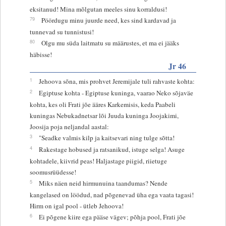
eksitanud! Mina mõlgutan meeles sinu korraldusi!
79
Pöördugu minu juurde need, kes sind kardavad ja
tunnevad su tunnistusi!
80
Olgu mu süda laitmatu su määrustes, et ma ei jääks
häbisse!
Jr 46
1
Jehoova sõna, mis prohvet Jeremijale tuli rahvaste kohta:
2
Egiptuse kohta - Egiptuse kuninga, vaarao Neko sõjaväe
kohta, kes oli Frati jõe ääres Karkemisis, keda Paabeli
kuningas Nebukadnetsar lõi Juuda kuninga Joojakimi,
Joosija poja neljandal aastal:
3
"Seadke valmis kilp ja kaitsevari ning tulge sõtta!
4
Rakestage hobused ja ratsanikud, istuge selga! Asuge
kohtadele, kiivrid peas! Haljastage piigid, riietuge
soomusrüüdesse!
5
Miks näen neid hirmunuina taandumas? Nende
kangelased on löödud, nad põgenevad üha ega vaata tagasi!
Hirm on igal pool - ütleb Jehoova!
6
Ei põgene kiire ega pääse vägev; põhja pool, Frati jõe