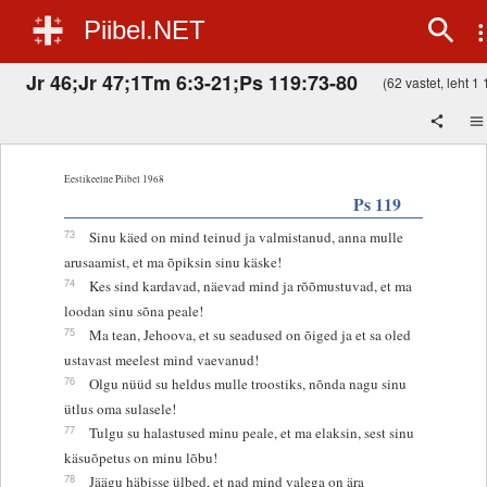
Piibel.NET
Jr 46;Jr 47;1Tm 6:3-21;Ps 119:73-80
(62 vastet, leht 1 
Eestikeelne Piibel 1968
Ps 119
73
Sinu käed on mind teinud ja valmistanud, anna mulle
arusaamist, et ma õpiksin sinu käske!
74
Kes sind kardavad, näevad mind ja rõõmustuvad, et ma
loodan sinu sõna peale!
75
Ma tean, Jehoova, et su seadused on õiged ja et sa oled
ustavast meelest mind vaevanud!
76
Olgu nüüd su heldus mulle troostiks, nõnda nagu sinu
ütlus oma sulasele!
77
Tulgu su halastused minu peale, et ma elaksin, sest sinu
käsuõpetus on minu lõbu!
78
Jäägu häbisse ülbed, et nad mind valega on ära