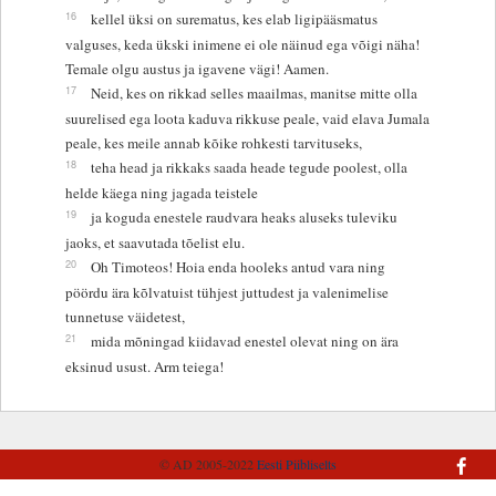
16
kellel üksi on surematus, kes elab ligipääsmatus
valguses, keda ükski inimene ei ole näinud ega võigi näha!
Temale olgu austus ja igavene vägi! Aamen.
17
Neid, kes on rikkad selles maailmas, manitse mitte olla
suurelised ega loota kaduva rikkuse peale, vaid elava Jumala
peale, kes meile annab kõike rohkesti tarvituseks,
18
teha head ja rikkaks saada heade tegude poolest, olla
helde käega ning jagada teistele
19
ja koguda enestele raudvara heaks aluseks tuleviku
jaoks, et saavutada tõelist elu.
20
Oh Timoteos! Hoia enda hooleks antud vara ning
pöördu ära kõlvatuist tühjest juttudest ja valenimelise
tunnetuse väidetest,
21
mida mõningad kiidavad enestel olevat ning on ära
eksinud usust. Arm teiega!
© AD 2005-2022
Eesti Piibliselts