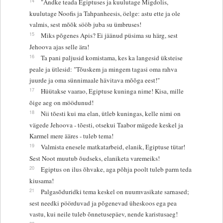
14
"Andke teada Egiptuses ja kuulutage Migdolis,
kuulutage Noofis ja Tahpanheesis, öelge: astu ette ja ole
valmis, sest mõõk sööb juba su ümbruses!
15
Miks põgenes Apis? Ei jäänud püsima su härg, sest
Jehoova ajas selle ära!
16
Ta pani paljusid komistama, kes ka langesid üksteise
peale ja ütlesid: "Tõuskem ja mingem tagasi oma rahva
juurde ja oma sünnimaale hävitava mõõga eest!"
17
Hüütakse vaarao, Egiptuse kuninga nime! Kisa, mille
õige aeg on möödunud!
18
Nii tõesti kui ma elan, ütleb kuningas, kelle nimi on
vägede Jehoova - tõesti, otsekui Taabor mägede keskel ja
Karmel mere ääres - tuleb tema!
19
Valmista enesele matkatarbeid, elanik, Egiptuse tütar!
Sest Noot muutub õudseks, elaniketa varemeiks!
20
Egiptus on ilus õhvake, aga põhja poolt tuleb parm teda
kiusama!
21
Palgasõduridki tema keskel on nuumvasikate sarnased;
sest needki pöörduvad ja põgenevad üheskoos ega pea
vastu, kui neile tuleb õnnetusepäev, nende karistusaeg!