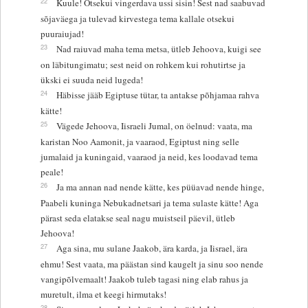
22
Kuule! Otsekui vingerdava ussi sisin! Sest nad saabuvad
sõjaväega ja tulevad kirvestega tema kallale otsekui
puuraiujad!
23
Nad raiuvad maha tema metsa, ütleb Jehoova, kuigi see
on läbitungimatu; sest neid on rohkem kui rohutirtse ja
ükski ei suuda neid lugeda!
24
Häbisse jääb Egiptuse tütar, ta antakse põhjamaa rahva
kätte!
25
Vägede Jehoova, Iisraeli Jumal, on öelnud: vaata, ma
karistan Noo Aamonit, ja vaaraod, Egiptust ning selle
jumalaid ja kuningaid, vaaraod ja neid, kes loodavad tema
peale!
26
Ja ma annan nad nende kätte, kes püüavad nende hinge,
Paabeli kuninga Nebukadnetsari ja tema sulaste kätte! Aga
pärast seda elatakse seal nagu muistseil päevil, ütleb
Jehoova!
27
Aga sina, mu sulane Jaakob, ära karda, ja Iisrael, ära
ehmu! Sest vaata, ma päästan sind kaugelt ja sinu soo nende
vangipõlvemaalt! Jaakob tuleb tagasi ning elab rahus ja
muretult, ilma et keegi hirmutaks!
28