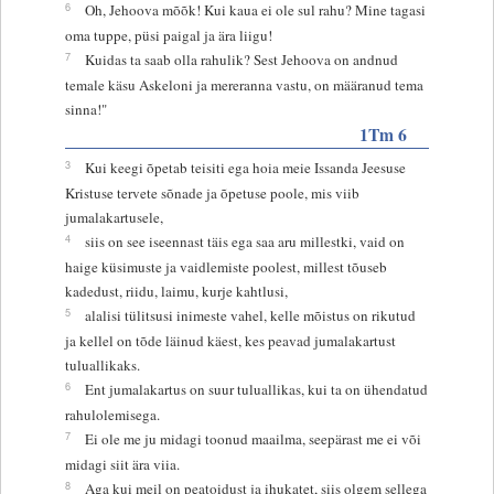
6
Oh, Jehoova mõõk! Kui kaua ei ole sul rahu? Mine tagasi
oma tuppe, püsi paigal ja ära liigu!
7
Kuidas ta saab olla rahulik? Sest Jehoova on andnud
temale käsu Askeloni ja mereranna vastu, on määranud tema
sinna!"
1Tm 6
3
Kui keegi õpetab teisiti ega hoia meie Issanda Jeesuse
Kristuse tervete sõnade ja õpetuse poole, mis viib
jumalakartusele,
4
siis on see iseennast täis ega saa aru millestki, vaid on
haige küsimuste ja vaidlemiste poolest, millest tõuseb
kadedust, riidu, laimu, kurje kahtlusi,
5
alalisi tülitsusi inimeste vahel, kelle mõistus on rikutud
ja kellel on tõde läinud käest, kes peavad jumalakartust
tuluallikaks.
6
Ent jumalakartus on suur tuluallikas, kui ta on ühendatud
rahulolemisega.
7
Ei ole me ju midagi toonud maailma, seepärast me ei või
midagi siit ära viia.
8
Aga kui meil on peatoidust ja ihukatet, siis olgem sellega